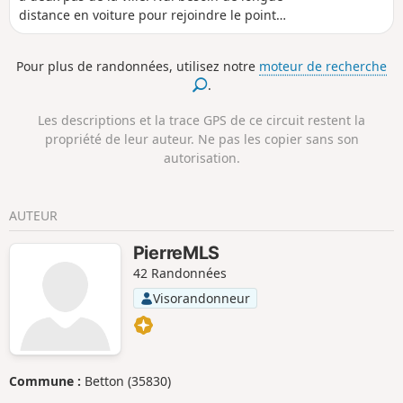
distance en voiture pour rejoindre le point
de départ du circuit. Ce circuit au travers de
la zone cultivée à proximité de Saint-
Pour plus de randonnées, utilisez notre
moteur de recherche
Grégoire, nous fait passer dans trois
.
chemins creux et retrouver les chênes et les
haies du bocage. Belles photos au soleil
Les descriptions et la trace GPS de ce circuit restent la
couchant et certainement une faune vivante
propriété de leur auteur. Ne pas les copier sans son
au petit matin.
autorisation.
AUTEUR
PierreMLS
42 Randonnées
Visorandonneur
Commune :
Betton (35830)