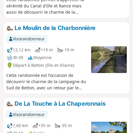
sérénité du Canal d'Ille et Rance mais
aussi de découvrir le charme de la
campagne du Sud-Est de Betton. On
découvre ainsi l'Écluse du Haut Chalet,
Le Moulin de la Charbonnière
le Ruisseau de Pluvignon, le Bois de
Champaufour. On voisine des
Visorandonneur
exploitations laitières et après quelques
voies piétonnes à Betton, on retrouve le
12,12 km
+19 m
-19 m
canal. En grande partie ombragée, cette
3h 30
Moyenne
randonnée très variée est très colorée
Départ à Betton (Ille-et-Vilaine)
au printemps et à l'automne. Certains
segments restent humides en hiver.
Cette randonnée est l'occasion de
découvrir le charme de la campagne du
Sud de Betton, avec un retour par le
chemin de halage du Canal d'Ille et
Rance. Plus de la moitié du circuit est
De La Touche à La Chaperonnais
dédiée aux cyclos ou aux randonneurs.
Quant au reste, les routes sont des
Visorandonneur
voies sans issues et à faible circulation.
On découvre ainsi l'Écluse du Haut
7,60 km
+35 m
-35 m
Chalet, les hameaux du Vau Robion et