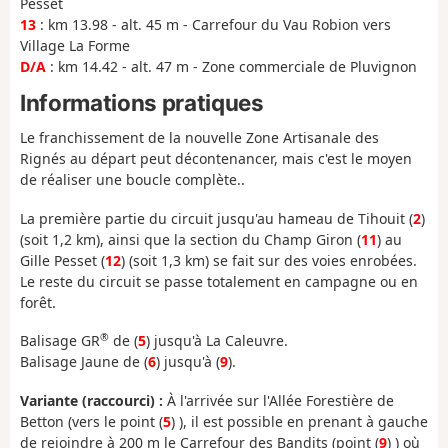
Pesset
13
: km 13.98 - alt. 45 m - Carrefour du Vau Robion vers
Village La Forme
D/A
: km 14.42 - alt. 47 m - Zone commerciale de Pluvignon
Informations pratiques
Le franchissement de la nouvelle Zone Artisanale des
Rignés au départ peut décontenancer, mais c'est le moyen
de réaliser une boucle complète..
La première partie du circuit jusqu'au hameau de Tihouit (
2
)
(soit 1,2 km), ainsi que la section du Champ Giron (
11
) au
Gille Pesset (
12
) (soit 1,3 km) se fait sur des voies enrobées.
Le reste du circuit se passe totalement en campagne ou en
forêt.
®
Balisage GR
de (
5
) jusqu'à La Caleuvre.
Balisage Jaune de (
6
) jusqu'à (
9
).
Variante (raccourci) :
À l'arrivée sur l'Allée Forestière de
Betton (vers le point (
5
) ), il est possible en prenant à gauche
de rejoindre à 200 m le Carrefour des Bandits (point (
9
) ) où