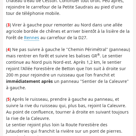
château d'eau de Cesson. Continuer tout droit. Peu après,
rejoindre le carrefour de la Petite Saudrais au pied d'une
tour de téléphonie mobile.
(
3
) Virer à gauche pour remonter au Nord dans une allée
agricole bordée de chênes et arriver bientôt à la lisière de la
Forêt de
Rennes
au carrefour de la D27.
(
4
) Ne pas suivre à gauche le "Chemin Périmétral" (panneau)
®
mais rentrer en forêt et suivre les balises GR
. Le sentier
continue au Nord puis Nord-est. Après 1,2 km, le sentier
rejoint l'Allée Forestière de Betton que l'on suit à droite sur
200 m pour rejoindre un ruisseau que l'on franchit et
immédiatement après
un panneau "Sentier de la Caleuvre"
à gauche.
(
5
) Après le ruisseau, prendre à gauche au panneau, et
suivre la rive du ruisseau qui, plus bas, rejoint la Caleuvre.
Au point de confluence, tourner à droite en suivant toujours
la rive de la Caleuvre.
Le sentier rejoint plus loin la Route Forestière des
Jutauderies qui franchit la rivière sur un pont de pierres.