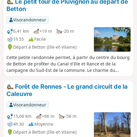
Le petit tour de Pluvignon au départ de
Betton
Visorandonneur
6,41 km
+19 m
-20 m
1h 55
Facile
Départ à Betton (Ille-et-Vilaine)
Cette petite randonnée permet, à partir du centre du bourg
de Betton de profiter du Canal d'Ille et Rance et de la
campagne du Sud-Est de la commune. Le charme du
ruisseau de Pluvignon à l'ombre d'une double haie de
chênes anciens, vous donne l'envie d'un pique nique. Après
Forêt de Rennes - Le grand circuit de la
le Village La Forme, le retour par la voie piétonne du Vau
Caleuvre
Robion nous ramène au Canal.
Visorandonneur
15,06 km
+66 m
-56 m
4h 30
Moyenne
Départ à Betton (Ille-et-Vilaine)