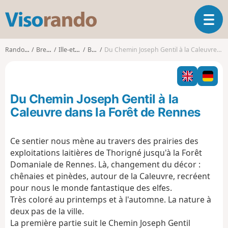
V
O
i
u
s
v
o
Randonnées
Bretagne
Ille-et-Vilaine
Betton
Du Chemin Joseph Gentil à la Caleuvre dans la Forêt de Rennes
r
r
i
a
r
n
l
d
Du Chemin Joseph Gentil à la
a
o
n
Caleuvre dans la Forêt de Rennes
a
v
Ce sentier nous mène au travers des prairies des
i
exploitations laitières de Thorigné jusqu'à la Forêt
g
a
Domaniale de Rennes. Là, changement du décor :
t
chênaies et pinèdes, autour de la Caleuvre, recréent
i
pour nous le monde fantastique des elfes.
o
Très coloré au printemps et à l'automne. La nature à
n
deux pas de la ville.
La première partie suit le Chemin Joseph Gentil