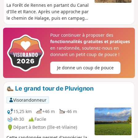
La Forêt de Rennes en partant du Canal
d'Ille et Rance. Après une approche par
le chemin de Halage, puis en campagne
par les chemins creux, on aborde la
grande forêt par les versants de la
Pour continuer à proposer des
Caleuvre. Le sentier évite les grandes
fonctionnalités gratuites et pratiques
allées forestières pour nous faire
en randonnée, soutenez-nous en
profiter des hauts chênes centenaires,
donnant un petit coup de pouce !
des berges de la Caleuvre, de la
tranquillité de la forêt. Magnifiques
Je donne un coup de pouce
photos à faire au printemps et à
l'automne. Ombre en été, très praticable
en hiver, la forêt nous surprend par sa
Le grand tour de Pluvignon
lumière.
Visorandonneur
15,25 km
+46 m
-46 m
4h 30
Facile
Départ à Betton (Ille-et-Vilaine)
Cette randonnée permet d'apprécier la