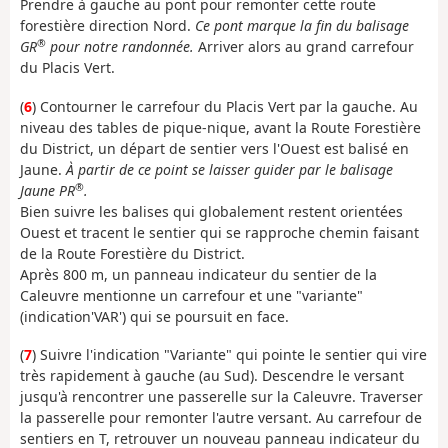
Prendre à gauche au pont pour remonter cette route
forestière direction Nord.
Ce pont marque la fin du balisage
®
GR
pour notre randonnée.
Arriver alors au grand carrefour
du Placis Vert.
(
6
) Contourner le carrefour du Placis Vert par la gauche. Au
niveau des tables de pique-nique, avant la Route Forestière
du District, un départ de sentier vers l'Ouest est balisé en
Jaune.
À partir de ce point se laisser guider par le balisage
®
Jaune PR
.
Bien suivre les balises qui globalement restent orientées
Ouest et tracent le sentier qui se rapproche chemin faisant
de la Route Forestière du District.
Après 800 m, un panneau indicateur du sentier de la
Caleuvre mentionne un carrefour et une "variante"
(indication'VAR') qui se poursuit en face.
(
7
) Suivre l'indication "Variante" qui pointe le sentier qui vire
très rapidement à gauche (au Sud). Descendre le versant
jusqu'à rencontrer une passerelle sur la Caleuvre. Traverser
la passerelle pour remonter l'autre versant. Au carrefour de
sentiers en T, retrouver un nouveau panneau indicateur du