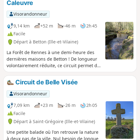
Caleuvre
Visorandonneur
9,14 km
+52 m
-46 m
2h 45
Facile
Départ à Betton (Ille-et-Vilaine)
La Forêt de Rennes à une demi-heure des
dernières maisons de Betton ! De longueur
volontairement réduite, ce circuit permet de
randonner en famille sans difficulté. À partir
des chemins creux du bocage bettonnais, on
Circuit de Belle Visée
aborde la grande forêt par les versants de la
Caleuvre. Plus dense au Nord, la futaie
Visorandonneur
s'éclaircit très vite et on rejoint les rives de la
rivière à l'ombre des chênes centenaires.
7,09 km
+23 m
-26 m
2h 05
Magnifiques photos à faire au printemps et
Facile
à l'automne. Ombre en été.
Départ à Saint-Grégoire (Ille-et-Vilaine)
Une petite balade où l'on retrouve la nature
à deux pas de la ville. Nul besoin de longue