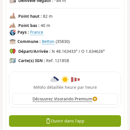
Dénivelé négatif :
- 84 m
Point haut :
82 m
Point bas :
40 m
Pays :
France
Commune :
Betton
(35830)
Départ/Arrivée :
N 48.163433° / O 1.634626°
Carte(s) IGN :
Ref. 1218SB
Météo détaillée heure par heure
Découvrez Visorando Premium
Ouvrir dans l'app