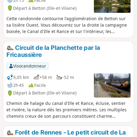
2h 15
Facile
des Lices, le site du Moulin de la
Départ à Betton (Ille-et-Vilaine)
Charbonnière avec son lavoir. Couleurs,
fraîcheur et calme. Peut aussi se faire
Cette randonnée contourne l'agglomération de Betton sur
en cyclo.
sa lisière Ouest. Vous découvrez sur la droite la campagne
boisée, le Canal d'Ille et Rance et sur l'intérieur, les
quartiers, parcs de jeux, puis les prairies du Vau Chalet. La
randonnée emprunte essentiellement les chemins
Circuit de la Planchette par la
piétonniers de Betton. (moins de 1km d'enrobé sur le
Fricaussière
parcours). Couleurs et nature à la lisière de la ville..
S'agissant d'une boucle, le point de départ peut se prendre
Visorandonneur
n'importe où, selon son lieu de résidence.
9,05 km
+58 m
-52 m
2h 45
Facile
Départ à Betton (Ille-et-Vilaine)
Chemin de halage du canal d'Ille et Rance, écluse, sentier
et rivière, la nature dès les premiers mètres. Les multiples
chemins creux de son parcours constituent charme
particulier de cette randonnée sans difficulté. Très coloré au
printemps et à l'automne sous le soleil. Ombrage des
Forêt de Rennes - Le petit circuit de La
platanes en été. Humide cependant en hiver pluvieux.