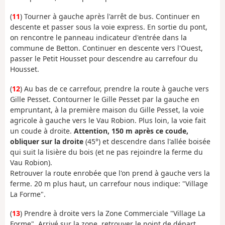
(
11
) Tourner à gauche après l'arrêt de bus. Continuer en
descente et passer sous la voie express. En sortie du pont,
on rencontre le panneau indicateur d'entrée dans la
commune de Betton. Continuer en descente vers l'Ouest,
passer le Petit Housset pour descendre au carrefour du
Housset.
(
12
) Au bas de ce carrefour, prendre la route à gauche vers
Gille Pesset. Contourner le Gille Pesset par la gauche en
empruntant, à la première maison du Gille Pesset, la voie
agricole à gauche vers le Vau Robion. Plus loin, la voie fait
un coude à droite.
Attention,
150 m après ce coude,
obliquer sur la droite
(45°) et descendre dans l'allée boisée
qui suit la lisière du bois (et ne pas rejoindre la ferme du
Vau Robion).
Retrouver la route enrobée que l'on prend à gauche vers la
ferme. 20 m plus haut, un carrefour nous indique: "Village
La Forme".
(
13
) Prendre à droite vers la Zone Commerciale "Village La
Forme". Arrivé sur la zone, retrouver le point de départ