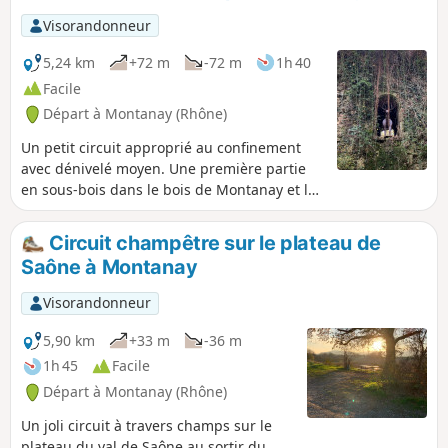
des lys martagon, des asperges des bois et bien d'autres
Visorandonneur
fleurs
5,24 km
+72 m
-72 m
1h 40
Facile
Départ à Montanay (Rhône)
Un petit circuit approprié au confinement
avec dénivelé moyen. Une première partie
en sous-bois dans le bois de Montanay et la
seconde
Circuit champêtre sur le plateau de
Saône à Montanay
Visorandonneur
5,90 km
+33 m
-36 m
1h 45
Facile
Départ à Montanay (Rhône)
Un joli circuit à travers champs sur le
plateau du val de Saône au sortir du