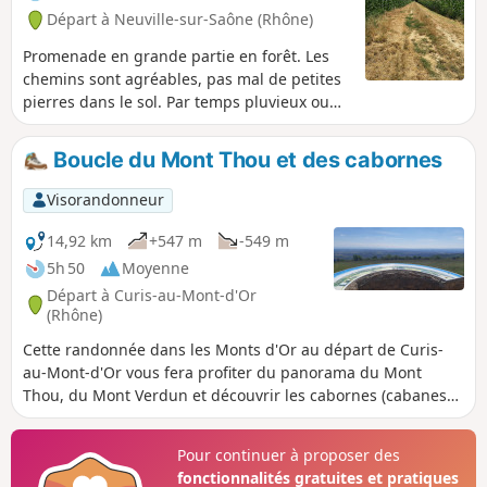
Départ à Neuville-sur-Saône (Rhône)
Promenade en grande partie en forêt. Les
chemins sont agréables, pas mal de petites
pierres dans le sol. Par temps pluvieux ou
après une grosse averse, possibilité de boue
voire impraticable par endroits (pas sûr à
Boucle du Mont Thou et des cabornes
vérifier). La fin n'est pas à l'ombre, donc
chaude sous le soleil. Avertissement
Visorandonneur
modérateur : signalement d'un passage
désormais interdit. Attendre la mise en
14,92 km
+547 m
-549 m
place d'un contournement.
5h 50
Moyenne
Départ à Curis-au-Mont-d'Or
(Rhône)
Cette randonnée dans les Monts d'Or au départ de Curis-
au-Mont-d'Or vous fera profiter du panorama du Mont
Thou, du Mont Verdun et découvrir les cabornes (cabanes
de pierres sèches) qui font partie du patrimoine de cette
région. Elle emprunte le tracé du tour intérieur des Monts
Pour continuer à proposer des
d'Or avec une variante pour raccourcir le circuit.
fonctionnalités gratuites et pratiques