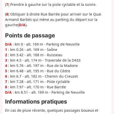
(
7
) Prendre à gauche sur la piste cyclable et la suivre.
(
8
) Obliquer à droite Rue Barrée pour arriver sur le Quai
Armand Barbès qui mène au parking du départ sur la
gauche(
D/A
).
Points de passage
D/A
: km 0 - alt. 169 m - Parking de Neuville
1
: km 0.26 - alt. 169 m - Saône
2
: km 3.42 - alt. 168 m - Ruisseau
3
: km 4.5 - alt. 174 m - Traversée de la D433
4
: km 5.76 - alt. 197 m - Rue de la Madone
5
: km 6.48 - alt. 195 m - Rue du Cèdre
6
: km 6.7 - alt. 182 m - Chemin du Creuzet
7
: km 7.28 - alt. 171 m - Piste cyclable
8
: km 7.97 - alt. 170 m - Rue Barrée
D/A
: km 8.51 - alt. 169 m - Parking de Neuville
Informations pratiques
En cas de pluie récente, quelques passages boueux et