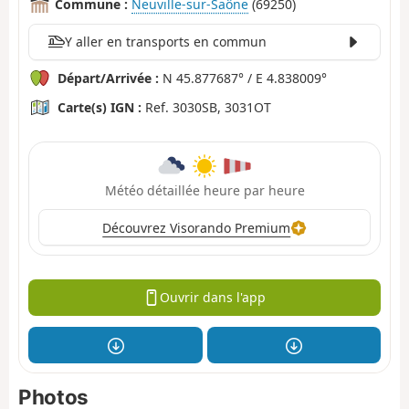
Commune :
Neuville-sur-Saône
(69250)
Y aller en transports en commun
Départ/Arrivée :
N 45.877687° / E 4.838009°
Carte(s) IGN :
Ref. 3030SB, 3031OT
Météo détaillée heure par heure
Découvrez Visorando Premium
Ouvrir dans l'app
Photos