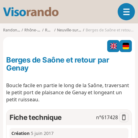
V
O
i
u
s
v
o
Randonnées
Rhône-Alpes
Rhône
Neuville-sur-Saône
Berges de Saône et retour par Genay
r
r
i
a
r
n
l
d
Berges de Saône et retour par
a
o
n
Genay
a
v
Boucle facile en partie le long de la Saône, traversant
i
le petit port de plaisance de Genay et longeant un
g
a
petit ruisseau.
t
i
Fiche technique
n°
617428
o
n
Création
5 juin 2017