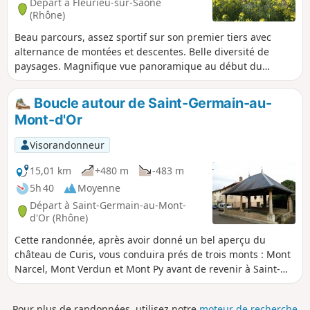
Départ à Fleurieu-sur-Saône
(Rhône)
Beau parcours, assez sportif sur son premier tiers avec
alternance de montées et descentes. Belle diversité de
paysages. Magnifique vue panoramique au début du
parcours.
Boucle autour de Saint-Germain-au-
Mont-d'Or
Visorandonneur
15,01 km
+480 m
-483 m
5h 40
Moyenne
Départ à Saint-Germain-au-Mont-
d'Or (Rhône)
Cette randonnée, après avoir donné un bel aperçu du
château de Curis, vous conduira prés de trois monts : Mont
Narcel, Mont Verdun et Mont Py avant de revenir à Saint-
Germain. Vous pourrez y découvrir plusieurs lavoirs et
petites chapelles.
Pour plus de randonnées, utilisez notre
moteur de recherche