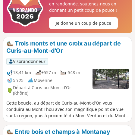
en randonnée, soutenez-nous en
donnant un petit coup de pouce !
Je donne un coup de pouce
Trois monts et une croix au départ de
Curis-au-Mont-d'Or
Visorandonneur
13,41 km
+557 m
-548 m
5h 25
Moyenne
Départ à Curis-au-Mont-d'Or
(Rhône)
Cette boucle, au départ de Curis-au-Mont-d'Or, vous
conduira au Mont Thou avec son magnifique point de vue
sur la région, puis à proximité du Mont Verdun et du Mont
Py et enfin à la Croix Rampeau avant de redescendre vers
Curis. Au cours de cette randonnée vous pourrez voir deux
Entre bois et champs à Montanay
anciens lavoirs et en fonction de la saison des Orchidées,