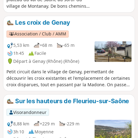
village de Montanay. De bons chemins
de campagne, dénivelé limité avec
néanmoins un ou deux passages de
Les croix de Genay
sentier assez abrupts et terreux
(passage dans des combes) pouvant
Association / Club / AMM
être glissants par temps de pluie.
5,53 km
+68 m
-65 m
1h 45
Facile
Départ à Genay (Rhône) (Rhône)
Petit circuit dans le village de Genay, permettant de
découvrir les croix existantes et l'emplacement de certaines
croix disparues, tout en passant par la Madone. On passe
du centre village et ses maisons de ville, aux rues un peu
plus végétalisées, avec quelques anciennes fermes, dont un
Sur les hauteurs de Fleurieu-sur-Saône
passage aller-retour empruntant un chemin parmi les
champs.
Visorandonneur
8,88 km
+229 m
-229 m
3h 10
Moyenne