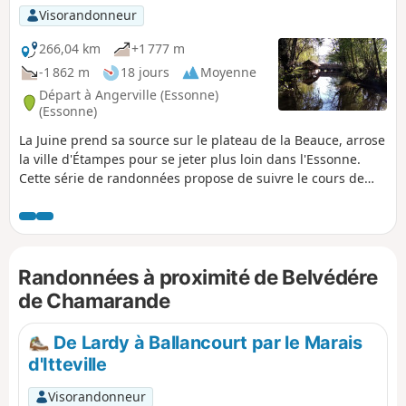
Visorandonneur
266,04 km
+1 777 m
-1 862 m
18 jours
Moyenne
Départ à Angerville (Essonne)
(Essonne)
La Juine prend sa source sur le plateau de la Beauce, arrose
la ville d'Étampes pour se jeter plus loin dans l'Essonne.
Cette série de randonnées propose de suivre le cours de
cette rivière. Plusieurs des étapes sont en ligne et de gare à
gare mais d'autres sont des boucles sur les coteaux qui
encadrent la rivière.
Randonnées à proximité de Belvédére
de Chamarande
De Lardy à Ballancourt par le Marais
d'Itteville
Visorandonneur