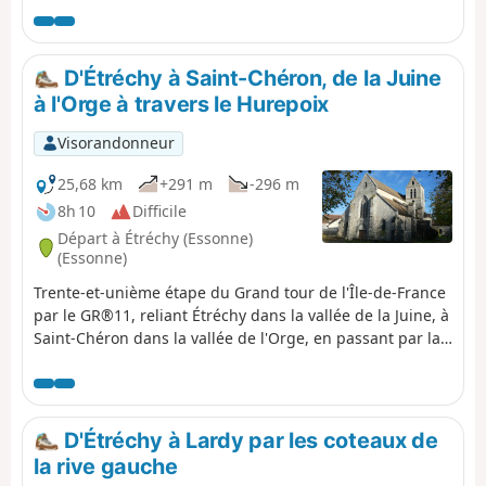
belle église et une curiosité géologique agrémentent ce
parcours.
D'Étréchy à Saint-Chéron, de la Juine
à l'Orge à travers le Hurepoix
Visorandonneur
25,68 km
+291 m
-296 m
8h 10
Difficile
Départ à Étréchy (Essonne)
(Essonne)
Trente-et-unième étape du Grand tour de l'Île-de-France
par le GR®11, reliant Étréchy dans la vallée de la Juine, à
Saint-Chéron dans la vallée de l'Orge, en passant par la
Vallée de la Renarde. Elle chemine à travers le Hurepoix
et aux confins de la Beauce dans sa partie Sud, dans des
paysages variés, entre plateaux et vallées et entre
champs et forêts. Elle présente la particularité
D'Étréchy à Lardy par les coteaux de
d'effectuer de nombreuses montées et descentes entre
la rive gauche
plateau et vallées.