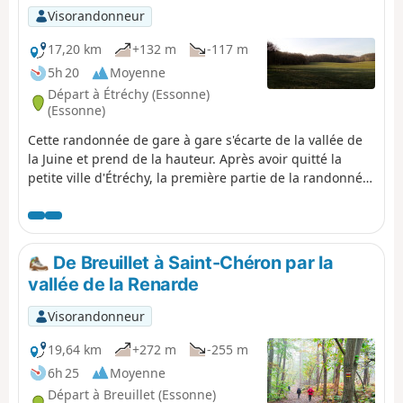
Visorandonneur
17,20 km
+132 m
-117 m
5h 20
Moyenne
Départ à Étréchy (Essonne)
(Essonne)
Cette randonnée de gare à gare s'écarte de la vallée de
la Juine et prend de la hauteur. Après avoir quitté la
petite ville d'Étréchy, la première partie de la randonnée
se déroule essentiellement entre les champs cultivés. À
partir du village de Mauchamps, le parcours est plus
diversifié et se déroule en partie en forêt. Plusieurs
belles églises sont au rendez-vous, à Étréchy,
De Breuillet à Saint-Chéron par la
Mauchamps et Torfou, sans compter la superbe église
vallée de la Renarde
de Saint-Sulpice-de-Favières pour laquelle un diverticule
est proposé.
Visorandonneur
19,64 km
+272 m
-255 m
6h 25
Moyenne
Départ à Breuillet (Essonne)