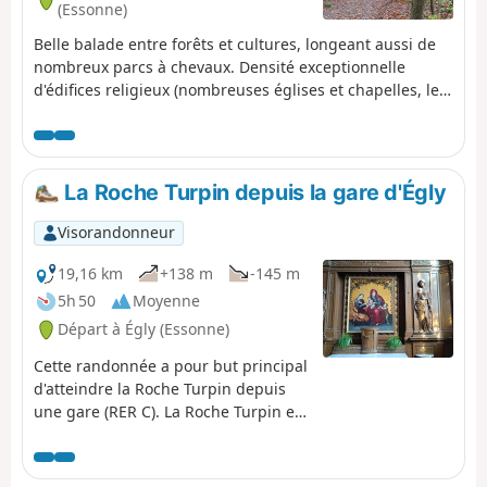
(Essonne)
Belle balade entre forêts et cultures, longeant aussi de
nombreux parcs à chevaux. Densité exceptionnelle
d'édifices religieux (nombreuses églises et chapelles, le
point d'orgue étant l'impressionnante Église Saint-
Sulpice de Favières, destination de pèlerinage jusqu'au
XXe siècle). On rencontre aussi de nombreux châteaux,
vestiges médiévaux (Saint-Yon, Château de la Grange) ou
La Roche Turpin depuis la gare d'Égly
plus modernes et bien conservés (le Segrez, Souzy-la-
Briche, Villeconin).
Visorandonneur
19,16 km
+138 m
-145 m
5h 50
Moyenne
Départ à Égly (Essonne)
Cette randonnée a pour but principal
d'atteindre la Roche Turpin depuis
une gare (RER C). La Roche Turpin est
un magnifique espace naturel
constitué d'un plateau gréseux et de
ses pentes, recouverts d'une très