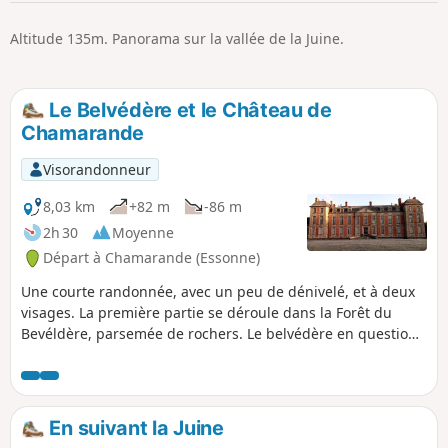
p
Altitude 135m. Panorama sur la vallée de la Juine.
Le Belvédère et le Château de
Chamarande
Visorandonneur
8,03 km
+82 m
-86 m
2h 30
Moyenne
Départ à Chamarande (Essonne)
Une courte randonnée, avec un peu de dénivelé, et à deux
visages. La première partie se déroule dans la Forêt du
Bevéldère, parsemée de rochers. Le belvédère en question
offre un panorama étendu sur la vallée. La seconde partie
se déroule dans le Domaine de Chamarande, avec son
château de style Louis XIII et ses multiples canaux et plans
d'eau.
En suivant la Juine