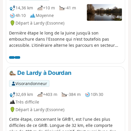
14,36 km
+10 m
-41 m
4h 10
Moyenne
Départ à Lardy (Essonne)
Dernière étape le long de la Juine jusqu'à son
embouchure dans l'Essonne qui n'est toutefois pas
accessible. L'itinéraire alterne les parcours en secteur
urbanisé et entre champs et bois. Le Marais d'Itteville,
avec ses étangs, ses roselières et ses observatoires à
oiseaux, constitue le point d'orgue de cette randonnée.
De Lardy à Dourdan
Visorandonneur
32,69 km
+403 m
-384 m
10h 30
Très difficile
Départ à Lardy (Essonne)
Cette étape, concernant le GR®1, est l'une des plus
difficiles de ce GR®. Longue de 32 km, elle comporte