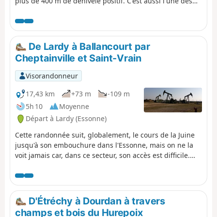
plus de 400 m de dénivelé positif. C'est aussi l'une des
plus belles. Au départ de Lardy, cette randonnée permet
de croiser de magnifiques monuments, comme l'Église
Saint-Sulpice, l'Église Saint-Yon, l'église de Sermaise
ainsi que le Château de Dourdan. D'autres monuments
De Lardy à Ballancourt par
sont à visiter dans cette ville. L'essentiel du parcours se
Cheptainville et Saint-Vrain
fait en campagne, avec plusieurs montées et descentes
dans les vallées. Le parcours rencontre de très
Visorandonneur
nombreux villages, plus ou moins grand.
17,43 km
+73 m
-109 m
5h 10
Moyenne
Départ à Lardy (Essonne)
Cette randonnée suit, globalement, le cours de la Juine
jusqu'à son embouchure dans l'Essonne, mais on ne la
voit jamais car, dans ce secteur, son accès est difficile.
L'itinéraire, retenu ici, alterne les traversées des forêts
de Cheptainville de Saint-Vrain, les chemins entre les
champs et les parcours en secteur urbanisé. L'obélisque
de Saint-Vrain, en lisière de forêt, constitue une
D'Étréchy à Dourdan à travers
curiosité.
champs et bois du Hurepoix