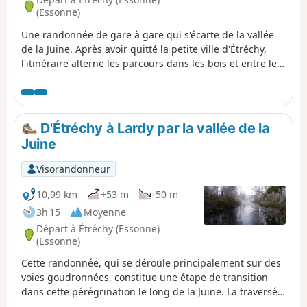
(Essonne)
Une randonnée de gare à gare qui s'écarte de la vallée
de la Juine. Après avoir quitté la petite ville d'Étréchy,
l'itinéraire alterne les parcours dans les bois et entre les
champs. En chemin, un site géologique sablonneux, un
petit rocher à cavité naturelle et un dolmen.
D'Étréchy à Lardy par la vallée de la
Juine
Visorandonneur
10,99 km
+53 m
-50 m
3h 15
Moyenne
Départ à Étréchy (Essonne)
(Essonne)
Cette randonnée, qui se déroule principalement sur des
voies goudronnées, constitue une étape de transition
dans cette pérégrination le long de la Juine. La traversée
de quelques jolis villages, deux anciens moulins, une