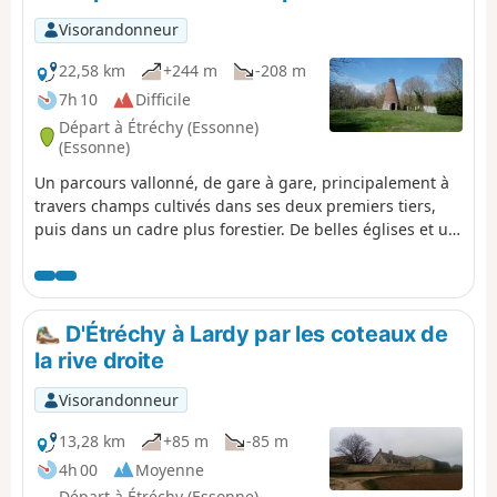
Visorandonneur
22,58 km
+244 m
-208 m
7h 10
Difficile
Départ à Étréchy (Essonne)
(Essonne)
Un parcours vallonné, de gare à gare, principalement à
travers champs cultivés dans ses deux premiers tiers,
puis dans un cadre plus forestier. De belles églises et un
patrimoine rural se rencontrent au gré des villages
traversés. Dans Dourdan, la promenade le long de
l'Orge, l'église des XIIe-XIIIe siècles et le château-fort
offrent une superbe touche finale.
D'Étréchy à Lardy par les coteaux de
la rive droite
Visorandonneur
13,28 km
+85 m
-85 m
4h 00
Moyenne
Départ à Étréchy (Essonne)