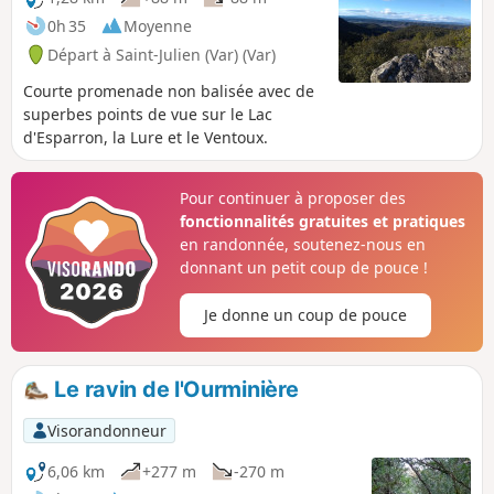
0h 35
Moyenne
Départ à Saint-Julien (Var) (Var)
Courte promenade non balisée avec de
superbes points de vue sur le Lac
d'Esparron, la Lure et le Ventoux.
Pour continuer à proposer des
fonctionnalités gratuites et pratiques
en randonnée, soutenez-nous en
donnant un petit coup de pouce !
Je donne un coup de pouce
Le ravin de l'Ourminière
Visorandonneur
6,06 km
+277 m
-270 m