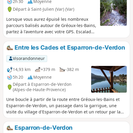
2h 30
Moyenne
Départ à Saint-Julien (Var) (Var)
Lorsque vous aurez épuisé les nombreux
parcours balisés autour de Gréoux-les-Bains,
partez à l'aventure avec votre GPS. Escaladez
facilement deux cascades, à sec sauf en cas
de pluie diluvienne, traversez une chênaie
Entre les Cades et Esparron-de-Verdon
moussue puis l'ombre d'une pinède.
Terminez par de magnifiques vues sur le
Visorandonneur
Ventoux, la Lure, les Hautes-Alpes et le lac
d'Esparron.
14,93 km
+379 m
-382 m
5h 20
Moyenne
Départ à Esparron-de-Verdon
(Alpes-de-Haute-Provence)
Une boucle à partir de la route entre Gréoux-les-Bains et
Esparron-de-Verdon, un passage dans la garrigue, une
visite du village d'Esparron-de-Verdon et un retour par la
montagne.
Esparron-de-Verdon