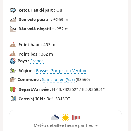
Retour au départ :
Oui
Dénivelé positif :
+ 263 m
Dénivelé négatif :
- 252 m
Point haut :
452 m
Point bas :
362 m
Pays :
France
Région :
Basses Gorges du Verdon
Commune :
Saint-Julien (Var)
(83560)
Départ/Arrivée :
N 43.732352° / E 5.936851°
Carte(s) IGN :
Ref. 3343OT
Météo détaillée heure par heure