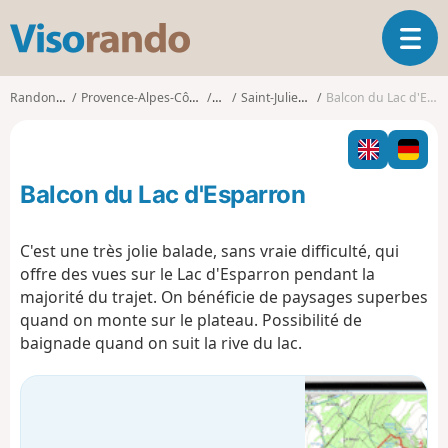
V
O
i
u
s
v
o
Randonnées
Provence-Alpes-Côte d'Azur
Var
Saint-Julien (Var)
Balcon du Lac d'Esparron
r
r
i
a
r
n
l
d
Balcon du Lac d'Esparron
a
o
n
a
C'est une très jolie balade, sans vraie difficulté, qui
v
offre des vues sur le Lac d'Esparron pendant la
i
majorité du trajet. On bénéficie de paysages superbes
g
quand on monte sur le plateau. Possibilité de
a
t
baignade quand on suit la rive du lac.
i
o
n