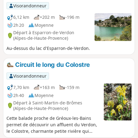
Visorandonneur
6,12 km
+202 m
-196 m
2h 20
Moyenne
Départ à Esparron-de-Verdon
(Alpes-de-Haute-Provence)
Au-dessus du lac d'Esparron-de-Verdon.
Circuit le long du Colostre
Visorandonneur
7,70 km
+163 m
-159 m
2h 40
Moyenne
Départ à Saint-Martin-de-Brômes
(Alpes-de-Haute-Provence)
Cette balade proche de Gréoux-les-Bains
permet de découvrir un affluent du Verdon,
le Colostre, charmante petite rivière qui
coule toute l'année dans une petite vallée