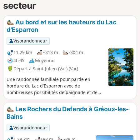
secteur
Au bord et sur les hauteurs du Lac
d'Esparron
Visorandonneur
11,29 km
+313 m
-304 m
4h 05
Moyenne
Départ à Saint-Julien (Var) (Var)
Une randonnée familiale pour partie en
bordure du Lac d'Esparron avec de
nombreuses possibilités de baignade et de
pique-nique. La deuxième partie de la
randonnée se fait en grande partie en sous-
Les Rochers du Defends à Gréoux-les-
bois avec des vues sur le Lac d'Esparron. Cette
Bains
randonnée est globalement très ombragée.
Visorandonneur
1,28 km
+88 m
-88 m