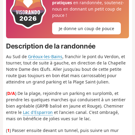
pratiques
en randonnée, soutenez-
nous en donnant un petit coup de
pouce !
Je donne un coup de pouce
Description de la randonnée
Au Sud de
Gréoux-les-Bains
, franchir le pont du Verdon, et
tourner, tout de suite à gauche, en direction de la Chapelle
Notre Dame des Œufs. Aller jusqu'au bout de cette petite
route (pas toujours en bon état mais carrossable) pour
atteindre un grand parking et la Plage Saint-Julien.
(
D/A
) De la plage, rejoindre un parking en surplomb, et
prendre les quelques marches qui conduisent à un sentier
bien agréable (GRP® balisé en Jaune et Rouge). Cheminer
entre le
Lac d'Esparron
et l'ancien canal. C'est ombragé,
mais on bénéficie de jolies vues sur le lac.
(
1
) Passer ensuite devant un tunnel, puis suivre un mur