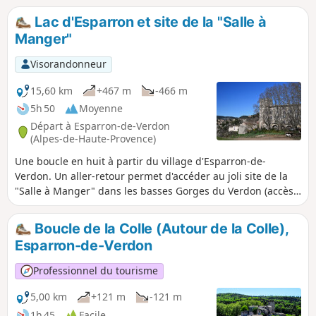
assez encaissée. Également au programme,
Lac d'Esparron et site de la "Salle à
un oppidum et le magnifique village de
Manger"
Saint-Martin-de-Brômes.
Visorandonneur
15,60 km
+467 m
-466 m
5h 50
Moyenne
Départ à Esparron-de-Verdon
(Alpes-de-Haute-Provence)
Une boucle en huit à partir du village d'Esparron-de-
Verdon. Un aller-retour permet d'accéder au joli site de la
"Salle à Manger" dans les basses Gorges du Verdon (accès
à l'eau possible). Après un départ sur une petite route, le
circuit alterne entre chemins rocailleux et larges pistes.
Boucle de la Colle (Autour de la Colle),
Quelques jolis points de vue sur le lac et un aperçu des
Esparron-de-Verdon
plateaux de Provence et ses champs de lavande.
Professionnel du tourisme
5,00 km
+121 m
-121 m
1h 45
Facile