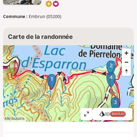
Commune :
Embrun (05200)
Carte de la randonnée
2
4
1
3
3D
NOUVEAU
A
Attributions
ff
i
c