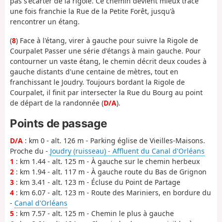
pas s'écarter de la rigole. Ce chemin devient mieux tracé
une fois franchie la Rue de la Petite Forêt, jusqu'à
rencontrer un étang.
(
8
) Face à l'étang, virer à gauche pour suivre la Rigole de
Courpalet Passer une série d'étangs à main gauche. Pour
contourner un vaste étang, le chemin décrit deux coudes à
gauche distants d'une centaine de mètres, tout en
franchissant le Joudry. Toujours bordant la Rigole de
Courpalet, il finit par intersecter la Rue du Bourg au point
de départ de la randonnée (
D/A
).
Points de passage
D/A
: km 0 - alt. 126 m - Parking église de Vieilles-Maisons.
Proche du -
Joudry (ruisseau) - Affluent du Canal d'Orléans
1
: km 1.44 - alt. 125 m - À gauche sur le chemin herbeux
2
: km 1.94 - alt. 117 m - À gauche route du Bas de Grignon
3
: km 3.41 - alt. 123 m - Écluse du Point de Partage
4
: km 6.07 - alt. 123 m - Route des Mariniers, en bordure du
-
Canal d'Orléans
5
: km 7.57 - alt. 125 m - Chemin le plus à gauche