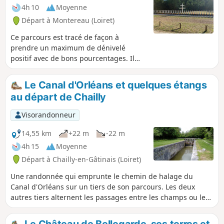
4h 10
Moyenne
Départ à Montereau (Loiret)
Ce parcours est tracé de façon à
prendre un maximum de dénivelé
positif avec de bons pourcentages. Il
reprend dans sa grande majorité le
Sentier des Sources pour rejoindre le
Le Canal d'Orléans et quelques étangs
Gué l’Évêque par le GR®3b. À 90%, vous
au départ de Chailly
vous trouvez en sous-bois.
Visorandonneur
14,55 km
+22 m
-22 m
4h 15
Moyenne
Départ à Chailly-en-Gâtinais (Loiret)
Une randonnée qui emprunte le chemin de halage du
Canal d'Orléans sur un tiers de son parcours. Les deux
autres tiers alternent les passages entre les champs ou les
prés et en sous-bois, à la rencontre de quelques étangs qui
se cachent sous les ombrages.
Le Château de Bellegarde, ses terres et