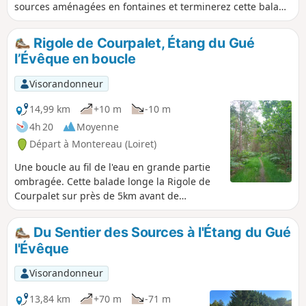
sources aménagées en fontaines et terminerez cette balade
au carrefour de la Résistance, lieu chargé d'histoire de la
seconde guerre mondiale. Un monument y est érigé à la
Rigole de Courpalet, Étang du Gué
mémoire des maquisards morts pour la France.
l’Évêque en boucle
Visorandonneur
14,99 km
+10 m
-10 m
4h 20
Moyenne
Départ à Montereau (Loiret)
Une boucle au fil de l'eau en grande partie
ombragée. Cette balade longe la Rigole de
Courpalet sur près de 5km avant de
pénétrer dans la Forêt d'Orléans et de
contourner l’Étang du Gué l’Évêque. La
Du Sentier des Sources à l'Étang du Gué
Rigole de Courpalet, longue de 32,8km, fut
l'Évêque
creusée pour alimenter le Canal d'Orléans.
Visorandonneur
13,84 km
+70 m
-71 m