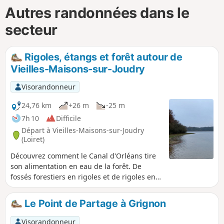
Autres randonnées dans le
secteur
Rigoles, étangs et forêt autour de
Vieilles-Maisons-sur-Joudry
Visorandonneur
24,76 km
+26 m
-25 m
7h 10
Difficile
Départ à Vieilles-Maisons-sur-Joudry
(Loiret)
Découvrez comment le Canal d'Orléans tire
son alimentation en eau de la forêt. De
fossés forestiers en rigoles et de rigoles en
étangs, l'eau parcourt insensiblement le
réseau hydrographique savamment réalisé
Le Point de Partage à Grignon
par la main de l'homme pour assurer la mise
à niveau de ce dernier.
Visorandonneur