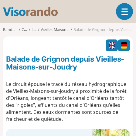
V
O
i
u
s
v
o
Randonnées
Centre
Loiret
Vieilles-Maisons-sur-Joudry
Balade de Grignon depuis Vieilles-Maisons-sur-Joudry
r
r
i
a
r
n
l
d
Balade de Grignon depuis Vieilles-
a
o
n
Maisons-sur-Joudry
a
v
Le circuit épouse le tracé du réseau hydrographique
i
de Vieilles-Maisons-sur-Joudry à proximité de la forêt
g
a
d'Orléans, longeant tantôt le canal d'Orléans tantôt
t
des "rigoles", affluents du canal d'Orléans qu'elles
i
alimentent. Ces eaux dormantes sont sources de
o
fraicheur et de quiétude.
n