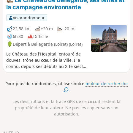
la campagne environnante
Visorandonneur
22,58 km
+20 m
-20 m
6h 30
Difficile
Départ à Bellegarde (Loiret) (Loiret)
Le Château des l'Hospital, entouré de
douves, trône au cœur de la ville. Il a
connu, depuis ses débuts au XIIe siècle,
de nombreuses évolutions. Les cuisines,
écuries et fermes du château
Pour plus de randonnées, utilisez notre
moteur de recherche
l'entourent toujours aujourd'hui. Le parc
.
a, quant à lui, disparu. Faites-vous une
idée du site en 1844 en consultant
Les descriptions et la trace GPS de ce circuit restent la
le lien suivant Les chemins de la
propriété de leur auteur. Ne pas les copier sans son
campagne environnante vous
autorisation.
conduiront de bois en bois où
s'épanouit une faune riche et variée.
AUTEUR