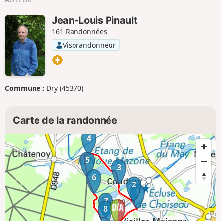
Jean-Louis Pinault
161 Randonnées
Visorandonneur
Commune :
Dry (45370)
Carte de la randonnée
4
5
3
6
2
1
7
8