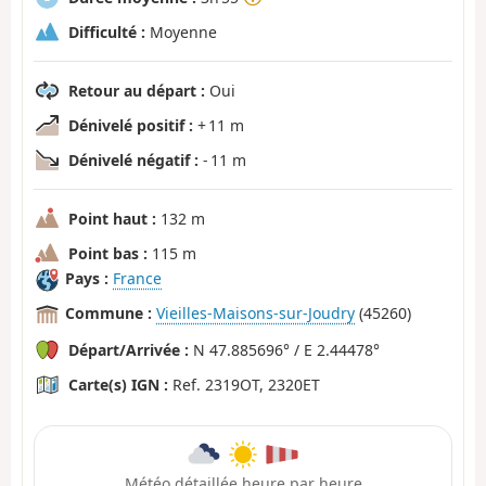
Difficulté :
Moyenne
Retour au départ :
Oui
Dénivelé positif :
+ 11 m
Dénivelé négatif :
- 11 m
Point haut :
132 m
Point bas :
115 m
Pays :
France
Commune :
Vieilles-Maisons-sur-Joudry
(45260)
Départ/Arrivée :
N 47.885696° / E 2.44478°
Carte(s) IGN :
Ref. 2319OT, 2320ET
Météo détaillée heure par heure