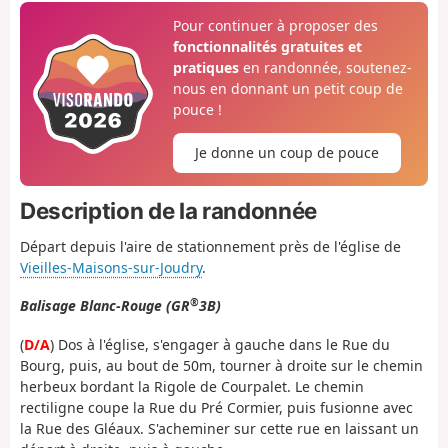
Pour continuer à proposer des
fonctionnalités gratuites et
pratiques
en randonnée, soutenez-
nous en donnant un petit coup de
pouce !
Je donne un coup de pouce
Description de la randonnée
Départ depuis l'aire de stationnement près de l'église de
Vieilles-Maisons-sur-Joudry
.
®
Balisage Blanc-Rouge (GR
3B)
(
D/A
) Dos à l'église, s'engager à gauche dans le Rue du
Bourg, puis, au bout de 50m, tourner à droite sur le chemin
herbeux bordant la Rigole de Courpalet. Le chemin
rectiligne coupe la Rue du Pré Cormier, puis fusionne avec
la Rue des Gléaux. S'acheminer sur cette rue en laissant un