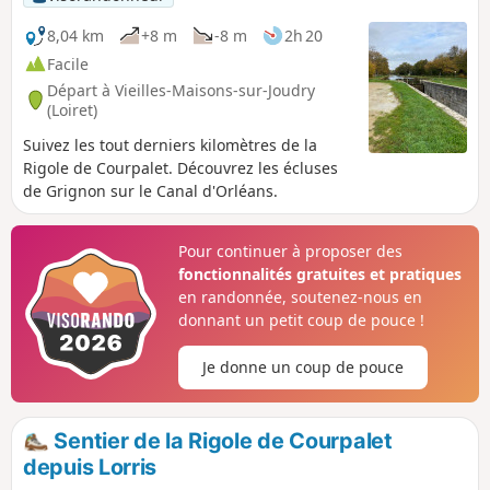
8,04 km
+8 m
-8 m
2h 20
Facile
Départ à Vieilles-Maisons-sur-Joudry
(Loiret)
Suivez les tout derniers kilomètres de la
Rigole de Courpalet. Découvrez les écluses
de Grignon sur le Canal d'Orléans.
Pour continuer à proposer des
fonctionnalités gratuites et pratiques
en randonnée, soutenez-nous en
donnant un petit coup de pouce !
Je donne un coup de pouce
Sentier de la Rigole de Courpalet
depuis Lorris