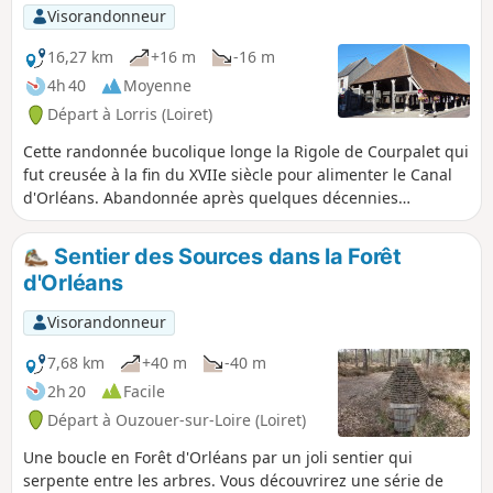
Visorandonneur
16,27 km
+16 m
-16 m
4h 40
Moyenne
Départ à Lorris (Loiret)
Cette randonnée bucolique longe la Rigole de Courpalet qui
fut creusée à la fin du XVIIe siècle pour alimenter le Canal
d'Orléans. Abandonnée après quelques décennies
d'exploitation elle abrite depuis trois siècles de nombreux
animaux sauvages qui viennent s'y abreuver ainsi qu'une
Sentier des Sources dans la Forêt
grande variété d'oiseaux. Le parcours se termine par la
d'Orléans
vieille ville de Lorris avec sa halle, son église et son hôtel de
ville.
Visorandonneur
7,68 km
+40 m
-40 m
2h 20
Facile
Départ à Ouzouer-sur-Loire (Loiret)
Une boucle en Forêt d'Orléans par un joli sentier qui
serpente entre les arbres. Vous découvrirez une série de