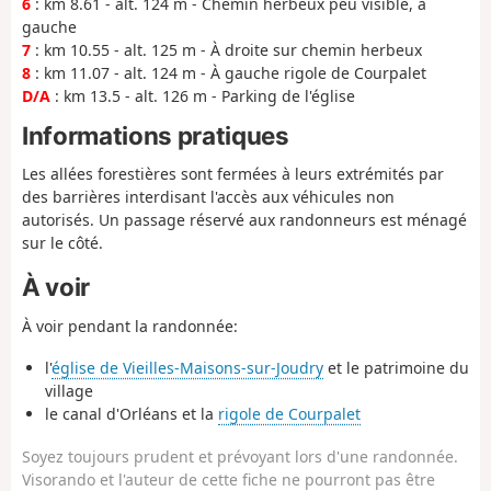
6
: km 8.61 - alt. 124 m - Chemin herbeux peu visible, à
gauche
7
: km 10.55 - alt. 125 m - À droite sur chemin herbeux
8
: km 11.07 - alt. 124 m - À gauche rigole de Courpalet
D/A
: km 13.5 - alt. 126 m - Parking de l'église
Informations pratiques
Les allées forestières sont fermées à leurs extrémités par
des barrières interdisant l'accès aux véhicules non
autorisés. Un passage réservé aux randonneurs est ménagé
sur le côté.
À voir
À voir pendant la randonnée:
l'
église de Vieilles-Maisons-sur-Joudry
et le patrimoine du
village
le canal d'Orléans et la
rigole de Courpalet
Soyez toujours prudent et prévoyant lors d'une randonnée.
Visorando et l'auteur de cette fiche ne pourront pas être