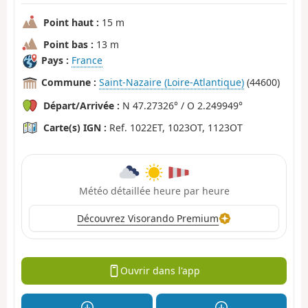
Point haut :
15 m
Point bas :
13 m
Pays :
France
Commune :
Saint-Nazaire (Loire-Atlantique)
(44600)
Départ/Arrivée :
N 47.27326° / O 2.249949°
Carte(s) IGN :
Ref. 1022ET, 1023OT, 1123OT
Météo détaillée heure par heure
Découvrez Visorando Premium
Ouvrir dans l'app