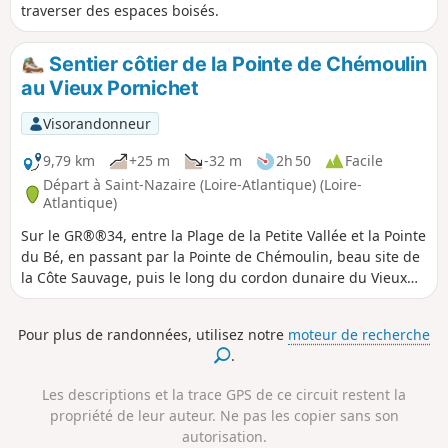
traverser des espaces boisés.
Sentier côtier de la Pointe de Chémoulin
au Vieux Pornichet
Visorandonneur
9,79 km
+25 m
-32 m
2h 50
Facile
Départ à Saint-Nazaire (Loire-Atlantique) (Loire-
Atlantique)
Sur le GR®®34, entre la Plage de la Petite Vallée et la Pointe
du Bé, en passant par la Pointe de Chémoulin, beau site de
la Côte Sauvage, puis le long du cordon dunaire du Vieux
Pornichet et sur de belles plages.
Pour plus de randonnées, utilisez notre
moteur de recherche
.
Les descriptions et la trace GPS de ce circuit restent la
propriété de leur auteur. Ne pas les copier sans son
autorisation.