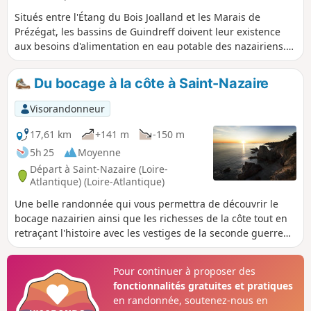
Situés entre l'Étang du Bois Joalland et les Marais de
Prézégat, les bassins de Guindreff doivent leur existence
aux besoins d'alimentation en eau potable des nazairiens.
Si ceux-ci sont désormais pourvu par d'autres sources, il
n'en reste pas moins que la succession de bassins, qui
Du bocage à la côte à Saint-Nazaire
s'échelonnent entre le contournement routier et les
quartiers nord de St-Nazaire, propose un cadre naturel
Visorandonneur
bien sympathique pour une petite balade.
17,61 km
+141 m
-150 m
5h 25
Moyenne
Départ à Saint-Nazaire (Loire-
Atlantique) (Loire-Atlantique)
Une belle randonnée qui vous permettra de découvrir le
bocage nazairien ainsi que les richesses de la côte tout en
retraçant l'histoire avec les vestiges de la seconde guerre
mondiale mais également de la préhistoire.
Pour continuer à proposer des
fonctionnalités gratuites et pratiques
en randonnée, soutenez-nous en