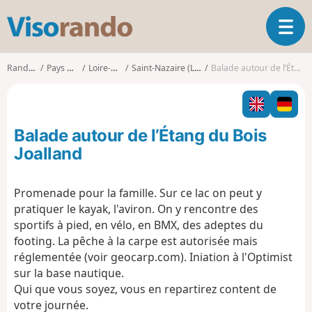
V
O
i
u
s
v
o
Randonnées
Pays de la Loire
Loire-Atlantique
Saint-Nazaire (Loire-Atlantique)
Balade autour de l’Étang du Bois Joalland
r
r
i
a
r
n
l
d
Balade autour de l’Étang du Bois
a
o
n
Joalland
a
v
Promenade pour la famille. Sur ce lac on peut y
i
pratiquer le kayak, l'aviron. On y rencontre des
g
a
sportifs à pied, en vélo, en BMX, des adeptes du
t
footing. La pêche à la carpe est autorisée mais
i
réglementée (voir geocarp.com). Iniation à l'Optimist
o
sur la base nautique.
n
Qui que vous soyez, vous en repartirez content de
votre journée.