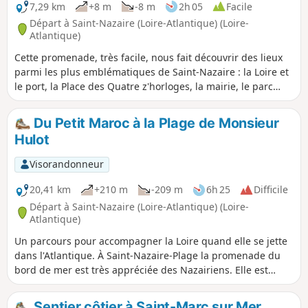
7,29 km
+8 m
-8 m
2h 05
Facile
Départ à Saint-Nazaire (Loire-Atlantique) (Loire-
Atlantique)
Cette promenade, très facile, nous fait découvrir des lieux
parmi les plus emblématiques de Saint-Nazaire : la Loire et
le port, la Place des Quatre z'horloges, la mairie, le parc
paysager, le Jardin des Plantes, le quartier de la Havane, le
Boulevard de Mer, le Petit Maroc, l'avant-port et ses
Du Petit Maroc à la Plage de Monsieur
remorqueurs.
Hulot
Visorandonneur
20,41 km
+210 m
-209 m
6h 25
Difficile
Départ à Saint-Nazaire (Loire-Atlantique) (Loire-
Atlantique)
Un parcours pour accompagner la Loire quand elle se jette
dans l'Atlantique. À Saint-Nazaire-Plage la promenade du
bord de mer est très appréciée des Nazairiens. Elle est
ouverte sur l'estuaire de la Loire et son trafic maritime. Plus
loin, sur le beau sentier côtier, ouvert sur le Sud, et
Sentier côtier à Saint-Marc sur Mer