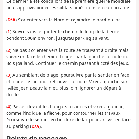
Ce dernier a été conçu lors de la première guerre mondiale
pour approvisionner les soldats américains en eau potable.
(
D/A
) S'orienter vers le Nord et rejoindre le bord du lac.
(
1
) Suivre sans le quitter le chemin le long de la berge
pendant 500m environ, jusqu'au parking suivant.
(
2
) Ne pas s'orienter vers la route se trouvant à droite mais
suivre en face le chemin. Longer par la gauche la route du
Bois Joalland. Continuer le chemin passant à coté des jeux.
(
3
) Au semblant de plage, poursuivre par le sentier en face
et longer le lac pour retrouver la route. Virer à gauche sur
l'Allée Jean Beauvilain et, plus loin, ignorer un départ à
droite.
(
4
) Passer devant les hangars à canoës et virer à gauche,
comme l'indique la flèche, pour contourner les travaux.
Poursuivre le sentier en bordure de lac pour arriver en face
au parking (
D/A
).
Points de passage