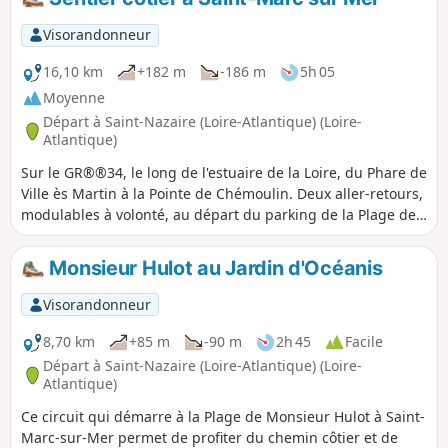
ombragé de pins, on a parfois la sensation d'être au bord
de la Méditerranée.Attention : bâtons de randonnée avec
Visorandonneur
embout caoutchouc sur le sentier littoral nazairien
16,10 km
+182 m
-186 m
5h 05
Moyenne
Départ à Saint-Nazaire (Loire-Atlantique) (Loire-
Atlantique)
Sur le GR®®34, le long de l'estuaire de la Loire, du Phare de
Ville ès Martin à la Pointe de Chémoulin. Deux aller-retours,
modulables à volonté, au départ du parking de la Plage de
la Courance.Attention ! Pour éviter une longue déviation
peu agréable, il est préférable de démarrer cette
Monsieur Hulot au Jardin d'Océanis
randonnée à marée descendante.
Visorandonneur
8,70 km
+85 m
-90 m
2h 45
Facile
Départ à Saint-Nazaire (Loire-Atlantique) (Loire-
Atlantique)
Ce circuit qui démarre à la Plage de Monsieur Hulot à Saint-
Marc-sur-Mer permet de profiter du chemin côtier et de