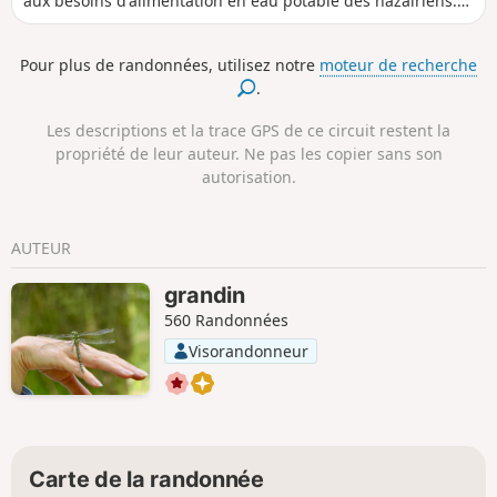
aux besoins d'alimentation en eau potable des nazairiens.
Si ceux-ci sont désormais pourvu par d'autres sources, il
n'en reste pas moins que la succession de bassins, qui
Pour plus de randonnées, utilisez notre
moteur de recherche
s'échelonnent entre le contournement routier et les
.
quartiers nord de St-Nazaire, propose un cadre naturel
bien sympathique pour une petite balade.
Les descriptions et la trace GPS de ce circuit restent la
propriété de leur auteur. Ne pas les copier sans son
autorisation.
AUTEUR
grandin
560 Randonnées
Visorandonneur
Carte de la randonnée