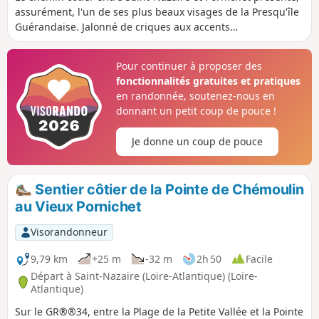
assurément, l'un de ses plus beaux visages de la Presqu'île
Guérandaise. Jalonné de criques aux accents
méditerranéens -si ce n'est la couleur de l'eau- , le GR® 34
se faufile entre falaises et villas discrètes, loin de l'agitation
Pour continuer à proposer des
urbaine toute proche. Et, pour boucler la boucle, rien de tel
fonctionnalités gratuites et pratiques
qu'un parcours champêtre qu'on n'imagine pas au sein
en randonnée, soutenez-nous en
d'une partie très urbanisée de la Côte d'Amour.
donnant un petit coup de pouce !
Je donne un coup de pouce
Sentier côtier de la Pointe de Chémoulin
au Vieux Pornichet
Visorandonneur
9,79 km
+25 m
-32 m
2h 50
Facile
Départ à Saint-Nazaire (Loire-Atlantique) (Loire-
Atlantique)
Sur le GR®®34, entre la Plage de la Petite Vallée et la Pointe