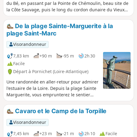
du Bé, en passant par la Pointe de Chémoulin, beau site de
la Côte Sauvage, puis le long du cordon dunaire du Vieux
Pornichet et sur de belles plages.
De la plage Sainte-Marguerite à la
plage Saint-Marc
Visorandonneur
7,83 km
+90 m
-95 m
2h 30
Facile
Départ à Pornichet (Loire-Atlantique)
Une randonnée en aller-retour pour admirer
l'estuaire de la Loire. Depuis la plage Sainte
Marguerite, vous emprunterez le sentier
côtier reliant de belles plages de sable,
jusqu'à celle de Saint-Marc, où fût tourné le
Cavaro et le Camp de la Torpille
film « Les vacances de monsieur Hulot » de
Jacques Tati (1953). Une statue de M. Hulot
Visorandonneur
observe la plage éternellement.
7,45 km
+23 m
-21 m
2h 10
Facile