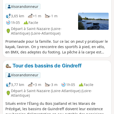
Visorandonneur
3,65 km
+1 m
-1 m
1h 05
Facile
Départ à Saint-Nazaire (Loire-
Atlantique) (Loire-Atlantique)
Promenade pour la famille. Sur ce lac on peut y pratiquer le
kayak, l'aviron. On y rencontre des sportifs à pied, en vélo,
en BMX, des adeptes du footing. La pêche à la carpe est
autorisée mais réglementée (voir geocarp.com). Iniation à
l'Optimist sur la base nautique. Qui que vous soyez, vous en
Tour des bassins de Gindreff
repartirez content de votre journée.
Visorandonneur
3,77 km
+3 m
-3 m
1h 05
Facile
Départ à Saint-Nazaire (Loire-Atlantique) (Loire-
Atlantique)
Situés entre l'Étang du Bois Joalland et les Marais de
Prézégat, les bassins de Guindreff doivent leur existence