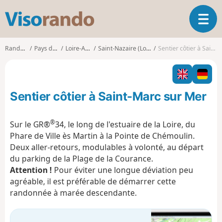
V
O
i
u
s
v
o
Randonnées
Pays de la Loire
Loire-Atlantique
Saint-Nazaire (Loire-Atlantique)
Sentier côtier à Saint-Marc sur Mer
r
r
i
a
r
n
l
d
Sentier côtier à Saint-Marc sur Mer
a
o
n
a
®
Sur le GR®
34, le long de l'estuaire de la Loire, du
v
Phare de Ville ès Martin à la Pointe de Chémoulin.
i
Deux aller-retours, modulables à volonté, au départ
g
du parking de la Plage de la Courance.
a
t
Attention !
Pour éviter une longue déviation peu
i
agréable, il est préférable de démarrer cette
o
randonnée à marée descendante.
n