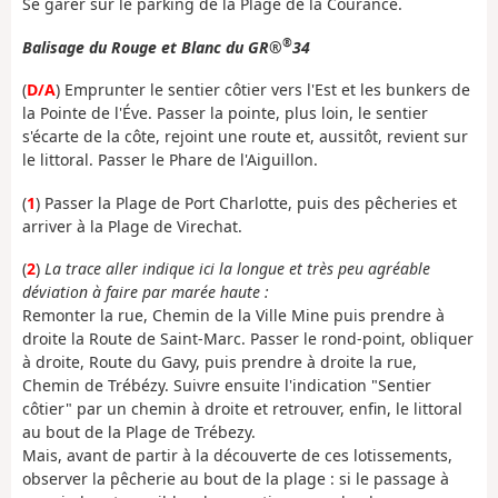
Se garer sur le parking de la Plage de la Courance.
®
Balisage du Rouge et Blanc du GR®
34
(
D/A
) Emprunter le sentier côtier vers l'Est et les bunkers de
la Pointe de l'Éve. Passer la pointe, plus loin, le sentier
s'écarte de la côte, rejoint une route et, aussitôt, revient sur
le littoral. Passer le Phare de l'Aiguillon.
(
1
) Passer la Plage de Port Charlotte, puis des pêcheries et
arriver à la Plage de Virechat.
(
2
)
La trace aller indique ici la longue et très peu agréable
déviation à faire par marée haute :
Remonter la rue, Chemin de la Ville Mine puis prendre à
droite la Route de Saint-Marc. Passer le rond-point, obliquer
à droite, Route du Gavy, puis prendre à droite la rue,
Chemin de Trébézy. Suivre ensuite l'indication "Sentier
côtier" par un chemin à droite et retrouver, enfin, le littoral
au bout de la Plage de Trébezy.
Mais, avant de partir à la découverte de ces lotissements,
observer la pêcherie au bout de la plage : si le passage à