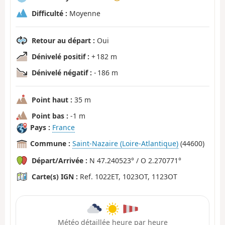
Difficulté :
Moyenne
Retour au départ :
Oui
Dénivelé positif :
+ 182 m
Dénivelé négatif :
- 186 m
Point haut :
35 m
Point bas :
-1 m
Pays :
France
Commune :
Saint-Nazaire (Loire-Atlantique)
(44600)
Départ/Arrivée :
N 47.240523° / O 2.270771°
Carte(s) IGN :
Ref. 1022ET, 1023OT, 1123OT
Météo détaillée heure par heure