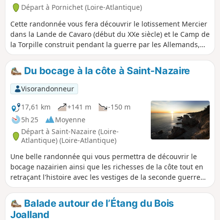
Départ à Pornichet (Loire-Atlantique)
Cette randonnée vous fera découvrir le lotissement Mercier
dans la Lande de Cavaro (début du XXe siècle) et le Camp de
la Torpille construit pendant la guerre par les Allemands,
puis exploité par la marine jusqu'en 1991 et toujours
interdit au public après près de 35 ans d'abandon.
Du bocage à la côte à Saint-Nazaire
Attention, cette randonnée est à réserver pour un temps
très sec. Le chemin du Linot et la partie Est du
Visorandonneur
contournement du camp de la Torpille peuvent être très
boueux.
17,61 km
+141 m
-150 m
5h 25
Moyenne
Départ à Saint-Nazaire (Loire-
Atlantique) (Loire-Atlantique)
Une belle randonnée qui vous permettra de découvrir le
bocage nazairien ainsi que les richesses de la côte tout en
retraçant l'histoire avec les vestiges de la seconde guerre
mondiale mais également de la préhistoire.
Balade autour de l’Étang du Bois
Joalland