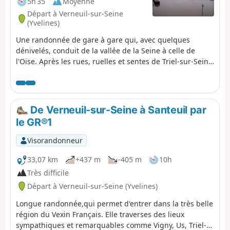
5h 35
Moyenne
Départ à Verneuil-sur-Seine
(Yvelines)
Une randonnée de gare à gare qui, avec quelques
dénivelés, conduit de la vallée de la Seine à celle de
l'Oise. Après les rues, ruelles et sentes de Triel-sur-Seine
et de Chanteloup-les-Vignes, on traverse de façon très
agréable la Forêt de l'Hautil. Trois belles églises et deux
beaux corps de ferme sont à découvrir en chemin.
De Verneuil-sur-Seine à Santeuil par
le GR®1
Visorandonneur
33,07 km
+437 m
-405 m
10h
Très difficile
Départ à Verneuil-sur-Seine (Yvelines)
Longue randonnée,qui permet d'entrer dans la très belle
région du Vexin Français. Elle traverses des lieux
sympathiques et remarquables comme Vigny, Us, Triel-