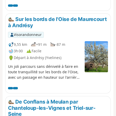
de servitude. En fin de parcours, le passage à Auvers-
sur-Oise est l'occasion d'évoquer le célèbre peintre
Vincent Van Gogh.
Sur les bords de l'Oise de Maurecourt
à Andrésy
Visorandonneur
9,55 km
+91 m
-87 m
3h 00
Facile
Départ à Andrésy (Yvelines)
Un joli parcours sans dénivelé à faire en
toute tranquillité sur les bords de l'Oise,
avec un passage en hauteur sur l'arrière
du Pays de Maurecourt pour une vue
magnifique sur l'Oise. Cette région est
encore plus belle vue depuis les sentiers.
De Conflans à Meulan par
Chanteloup-les-Vignes et Triel-sur-
Seine