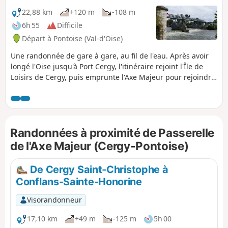
22,88 km
+120 m
-108 m
6h 55
Difficile
Départ à Pontoise (Val-d'Oise)
Une randonnée de gare à gare, au fil de l'eau. Après avoir
longé l'Oise jusqu'à Port Cergy, l'itinéraire rejoint l'Île de
Loisirs de Cergy, puis emprunte l'Axe Majeur pour rejoindre
l'ancienne ligne de train Pontoise - Poissy. Après le
confluent, il suit la Seine sur les quais de Conflans-Sainte-
Honorine dont il emprunte en partie le parcours
découverte, avant de rejoindre la gare.
Randonnées à proximité de Passerelle
de l'Axe Majeur (Cergy-Pontoise)
De Cergy Saint-Christophe à
Conflans-Sainte-Honorine
Visorandonneur
17,10 km
+49 m
-125 m
5h 00