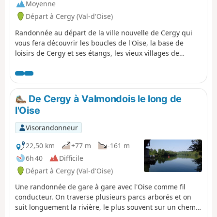
Moyenne
Départ à Cergy (Val-d'Oise)
Randonnée au départ de la ville nouvelle de Cergy qui
vous fera découvrir les boucles de l'Oise, la base de
loisirs de Cergy et ses étangs, les vieux villages de
Vauréal, Jouy-le- Moutier et Neuville-sur-Oise dans le Val
d'Oise. Vous arriverez dans les Yvelines à Conflans-
Sainte-Honorine, capitale de la batellerie à la confluence
de la Seine et de l'Oise.
De Cergy à Valmondois le long de
l'Oise
Visorandonneur
22,50 km
+77 m
-161 m
6h 40
Difficile
Départ à Cergy (Val-d'Oise)
Une randonnée de gare à gare avec l'Oise comme fil
conducteur. On traverse plusieurs parcs arborés et on
suit longuement la rivière, le plus souvent sur un chemin