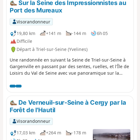
Sur la Seine des Impressionnistes au
Port des Mureaux
Visorandonneur
19,80 km
+141 m
-144 m
6h 05
Difficile
Départ à Triel-sur-Seine (Yvelines)
Une randonnée en suivant la Seine de Triel-sur-Seine à
Gargenville en passant par des sentes, ruelles, et l'Île de
Loisirs du Val de Seine avec vue panoramique sur la
plaine. Châteaux, lavoirs et étangs qui sont à découvrir
sur ce parcours.
De Verneuil-sur-Seine à Cergy par la
Forêt de l'Hautil
Visorandonneur
17,03 km
+264 m
-178 m