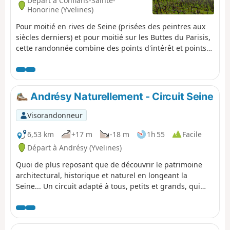
Départ à Conflans-Sainte-
Honorine (Yvelines)
Pour moitié en rives de Seine (prisées des peintres aux
siècles derniers) et pour moitié sur les Buttes du Parisis,
cette randonnée combine des points d'intérêt et points
de vue très variés. En dehors des paysages, on découvre
le vieux centre de Conflans-Sainte-Honorine (Tour
Monoie du XIe, le très beau Château du Prieuré, du XIXe
qui héberge le Musée de la Batellerie), et les abords
Andrésy Naturellement - Circuit Seine
fortifiés de l'immense Fort de Cormeilles.
Visorandonneur
6,53 km
+17 m
-18 m
1h 55
Facile
Départ à Andrésy (Yvelines)
Quoi de plus reposant que de découvrir le patrimoine
architectural, historique et naturel en longeant la
Seine... Un circuit adapté à tous, petits et grands, qui
vous mènera du quartier Fin-d'Oise, quartier historique
de la batellerie jusqu'au quartier de Denouval, en
passant par les principaux monuments du centre-ville.