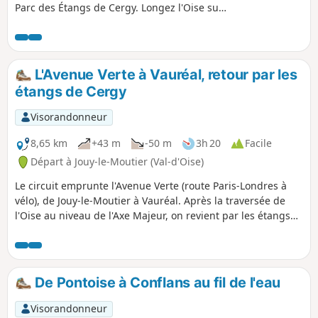
Parc des Étangs de Cergy. Longez l'Oise sur
un chemin paisible, admirez l'Axe Majeur,
œuvre architecturale emblématique de
Cergy puis poursuivez votre balade en
bordant le parc. Le retour s'effectue de
L'Avenue Verte à Vauréal, retour par les
l'autre côté de l'Oise sur un sentier calme et
étangs de Cergy
étroit.
Visorandonneur
8,65 km
+43 m
-50 m
3h 20
Facile
Départ à Jouy-le-Moutier (Val-d'Oise)
Le circuit emprunte l'Avenue Verte (route Paris-Londres à
vélo), de Jouy-le-Moutier à Vauréal. Après la traversée de
l'Oise au niveau de l'Axe Majeur, on revient par les étangs
de Cergy, puis le chemin de halage jusqu'au Pont de
Neuville.
De Pontoise à Conflans au fil de l'eau
Visorandonneur