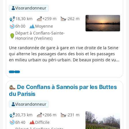
Visorandonneur
18,30 km
+259 m
-262 m
6h 00
Moyenne
Départ à Conflans-Sainte-
Honorine (Yvelines)
Une randonnée de gare à gare en rive droite de la Seine
qui alterne les passages dans des bois et les passages
en milieu urbain ou péri-urbain. De beaux points de vue
sur la vallée de la Seine et pas moins de cinq églises
sont au rendez-vous.
De Conflans à Sannois par les Buttes
du Parisis
Visorandonneur
20,73 km
+266 m
-231 m
6h 40
Difficile