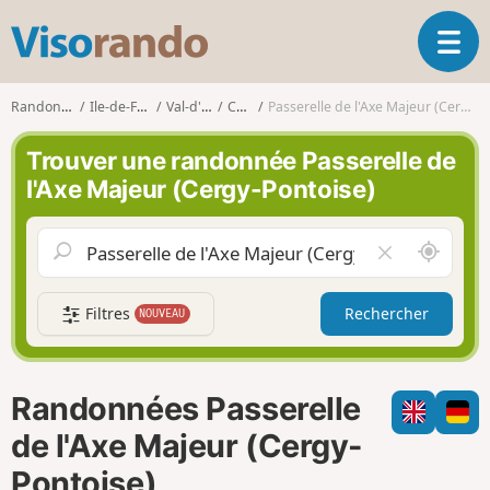
V
O
i
u
s
v
o
Randonnées
Ile-de-France
Val-d'Oise
Cergy
Passerelle de l'Axe Majeur (Cergy-Pontoise)
r
r
i
a
Trouver une randonnée Passerelle de
r
n
l'Axe Majeur (Cergy-Pontoise)
l
d
a
o
n
A
V
a
u
i
v
t
d
i
Filtres
Rechercher
NOUVEAU
o
e
g
u
r
a
r
l
t
d
e
i
Randonnées Passerelle
e
c
o
m
h
de l'Axe Majeur (Cergy-
n
o
a
Pontoise)
i
m