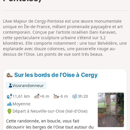
p
L'Axe Majeur de Cergy-Pontoise est une œuvre monumentale
unique en Île-de-France, mêlant promenade paysagère et art
contemporain. Conçue par l'artiste israélien Dani Karavan,
cette spectaculaire sculpture urbaine s'étend sur 3,2
kilomètres. Elle comporte notamment : une tour Belvédère, une
esplanade avec douze colonnes, une passerelle rouge au-
dessus de l'Oise. Les points de vue sont trés beaux.
Sur les bords de l'Oise à Cergy
Visorandonneur
11,61 km
+6 m
-6 m
3h 20
Moyenne
Départ à Neuville-sur-Oise (Val-d'Oise)
Cette randonnée, en boucle, vous fait
découvrir les berges de l'Oise tout autour du