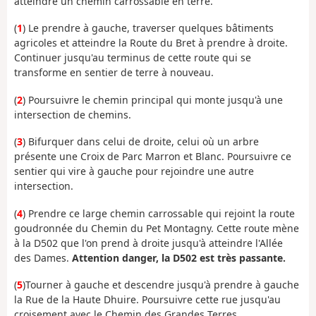
atteindre un chemin carrossable en terre.
(
1
) Le prendre à gauche, traverser quelques bâtiments
agricoles et atteindre la Route du Bret à prendre à droite.
Continuer jusqu'au terminus de cette route qui se
transforme en sentier de terre à nouveau.
(
2
) Poursuivre le chemin principal qui monte jusqu'à une
intersection de chemins.
(
3
) Bifurquer dans celui de droite, celui où un arbre
présente une Croix de Parc Marron et Blanc. Poursuivre ce
sentier qui vire à gauche pour rejoindre une autre
intersection.
(
4
) Prendre ce large chemin carrossable qui rejoint la route
goudronnée du Chemin du Pet Montagny. Cette route mène
à la D502 que l'on prend à droite jusqu'à atteindre l'Allée
des Dames.
Attention danger, la D502 est très passante.
(
5
)Tourner à gauche et descendre jusqu'à prendre à gauche
la Rue de la Haute Dhuire. Poursuivre cette rue jusqu'au
croisement avec le Chemin des Grandes Terres.