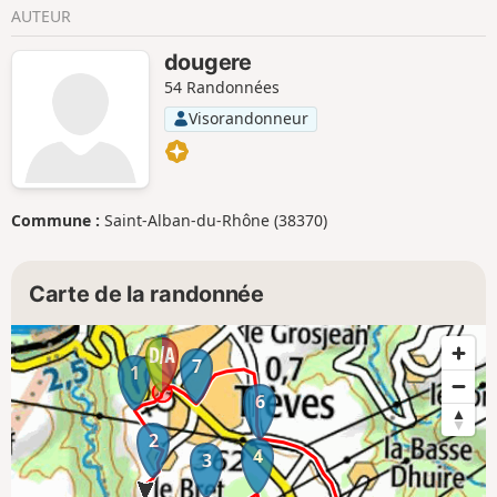
AUTEUR
dougere
54 Randonnées
Visorandonneur
Commune :
Saint-Alban-du-Rhône (38370)
Carte de la randonnée
7
1
6
2
4
3