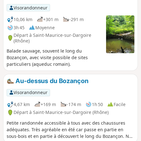
dirige vers l'Est pour longer la Durèze et
Visorandonneur
passer sous son remarquable pont
10,06 km
+301 m
-291 m
romain. Il remonte sur Genilac, traverse
le vallon du Féloin, puis dévale sur Les
3h 45
Moyenne
Peschures d'où il grimpe au Grand Bief.
Départ à Saint-Maurice-sur-Dargoire
À La Renavelière, il s'élève, à travers
(Rhône)
bois, dans le vallon du Bezançon et, par
Balade sauvage, souvent le long du
La Roussilière, gagne Tartaras, puis
Bozançon, avec visite possible de sites
plonge sur Dargoire.
particuliers (aqueduc romain).
Au-dessus du Bozançon
Visorandonneur
4,67 km
+169 m
-174 m
1h 50
Facile
Départ à Saint-Maurice-sur-Dargoire (Rhône)
Petite randonnée accessible à tous avec des chaussures
adéquates. Très agréable en été car passe en partie en
sous-bois et en partie à découvert le long du Bozançon. Nos