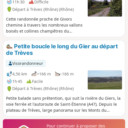
11h 30
Difficile
Départ à Trèves (Rhône) (Rhône)
Cette randonnée proche de Givors
chemine à travers les nombreux vallons
boisés et collines champêtres du
secteur sud-est du Pilat. Elle commence
par le passage du vallon du Grand
Petite boucle le long du Gier au départ
Malval et remonte sur la Croix de Crème
de Trèves
puis celle du Trêve pour traverser le
vallon du Petit Malval. Elle grimpe à la
Visorandonneur
Croix de Longes après son passage
dans le village éponyme, puis franchit
4,56 km
+166 m
-166 m
les vallons successifs du Ruty, du
1h 45
Facile
Mézerin, du Jannoray et à nouveau du
Départ à Trèves (Rhône) (Rhône)
Mézerin pour retrouver le village de
Trèves.
Petite balade sans prétention, qui suit la rivière du Giers, la
voie ferrée et l'autoroute de Saint-Étienne (A47). Depuis le
plateau de Trèves, large panorama sur les Monts du
Lyonnais.
Pour continuer à proposer des