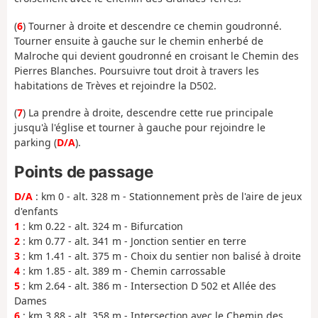
(
6
) Tourner à droite et descendre ce chemin goudronné.
Tourner ensuite à gauche sur le chemin enherbé de
Malroche qui devient goudronné en croisant le Chemin des
Pierres Blanches. Poursuivre tout droit à travers les
habitations de Trèves et rejoindre la D502.
(
7
) La prendre à droite, descendre cette rue principale
jusqu'à l'église et tourner à gauche pour rejoindre le
parking (
D/A
).
Points de passage
D/A
: km 0 - alt. 328 m - Stationnement près de l'aire de jeux
d'enfants
1
: km 0.22 - alt. 324 m - Bifurcation
2
: km 0.77 - alt. 341 m - Jonction sentier en terre
3
: km 1.41 - alt. 375 m - Choix du sentier non balisé à droite
4
: km 1.85 - alt. 389 m - Chemin carrossable
5
: km 2.64 - alt. 386 m - Intersection D 502 et Allée des
Dames
6
: km 3.88 - alt. 358 m - Intersection avec le Chemin des