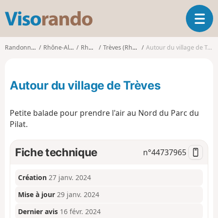
V
O
i
u
s
v
o
Randonnées
Rhône-Alpes
Rhône
Trèves (Rhône)
Autour du village de Trèves
r
r
i
a
r
n
Autour du village de Trèves
l
d
a
o
n
Petite balade pour prendre l'air au Nord du Parc du
a
Pilat.
v
i
g
Fiche technique
n°
44737965
a
t
i
Création
27 janv. 2024
o
Mise à jour
29 janv. 2024
n
Dernier avis
16 févr. 2024