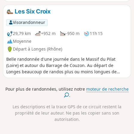
amis les chiens y trouveront de l'ombre sur 75% du
parcours, moins de 1000 m de route (et peu passante), 2
Les Six Croix
ravitaillement en eau de rivière.
Visorandonneur
29,79 km
+952 m
-950 m
11h 15
Moyenne
Départ à Longes (Rhône)
Belle randonnée d'une journée dans le Massif du Pilat
(Loire) et autour du Barrage de Couzon. Au départ de
Longes beaucoup de randos plus ou moins longues de
l'altitude 450m à 1400m (au Cret de la Perdrix) ou à celle de
1235m (au Cret de l'Oeillon).
Pour plus de randonnées, utilisez notre
moteur de recherche
.
Les descriptions et la trace GPS de ce circuit restent la
propriété de leur auteur. Ne pas les copier sans son
autorisation.