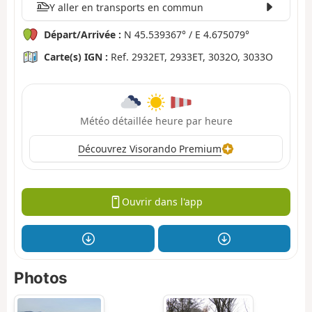
Y aller en transports en commun
Départ/Arrivée :
N 45.539367° / E 4.675079°
Carte(s) IGN :
Ref. 2932ET, 2933ET, 3032O, 3033O
Météo détaillée heure par heure
Découvrez Visorando Premium
Ouvrir dans l'app
Photos