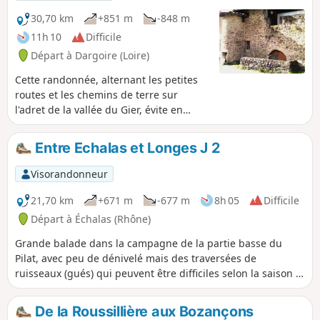
30,70 km
+851 m
-848 m
11h 10
Difficile
Départ à Dargoire (Loire)
Cette randonnée, alternant les petites
routes et les chemins de terre sur
l'adret de la vallée du Gier, évite en
grande partie les fondrières boueuses,
et profite d'une exposition plein Sud, ce
Entre Echalas et Longes J 2
qui la rend plus appréciable en hiver.
Depuis Dargoire, charmant petit bourg
Visorandonneur
médiéval, le parcours s'oriente Ouest, il
franchit le vallon du Bezançon sur le
21,70 km
+671 m
-677 m
8h 05
Difficile
rustique pont de pierre de la Roussilière
Départ à Échalas (Rhône)
et, après un détour à la cascade,
Grande balade dans la campagne de la partie basse du
remonte sur le Village de Saint-Joseph.
Pilat, avec peu de dénivelé mais des traversées de
Il longe le haut du parc zoologique de
ruisseaux (gués) qui peuvent être difficiles selon la saison et
Saint-Martin-la-Plaine, puis passe
le niveau d'eau.
devant la petite chapelle de la Cula,
avant de traverser le hameau de
De la Roussillière aux Bozançons
Tarévieux. Il descend sur Chagnon, se