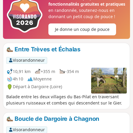
fonctionnalités gratuites et pratiques
en randonnée, soutenez-nous en
donnant un petit coup de pouce !
Je donne un coup de pouce
Entre Trèves et Échalas
Visorandonneur
10,91 km
+355 m
-354 m
4h 10
Moyenne
Départ à Dargoire (Loire)
Balade entre les deux villages du Bas-Pilat en traversant
plusieurs ruisseaux et combes qui descendent sur le Gier.
Boucle de Dargoire à Chagnon
Visorandonneur