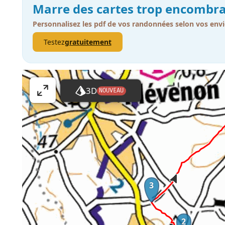
Marre des cartes trop encombra
Personnalisez les pdf de vos randonnées selon vos envi
Testez
gratuitement
3D
NOUVEAU
A
ff
i
c
h
e
r
l
3
a
c
a
2