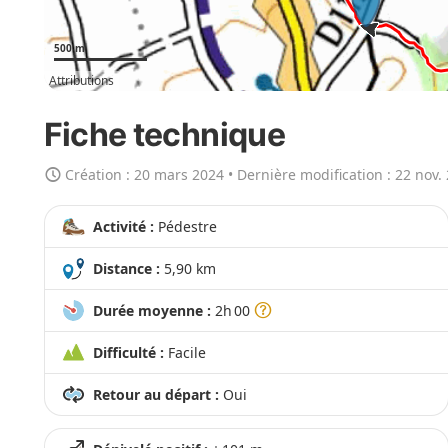
r
t
500 m
e
Attributions
e
n
Fiche technique
g
r
Création :
20 mars 2024
• Dernière modification :
22 nov.
a
n
Activité :
Pédestre
d
Distance :
5,90 km
Durée moyenne :
2h 00
Difficulté :
Facile
Retour au départ :
Oui