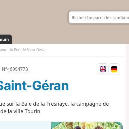
mium
tour du Port de Saint-Géran
N°
46994773
Saint-Géran
e sur la Baie de la Fresnaye, la campagne de
e la ville Tourin