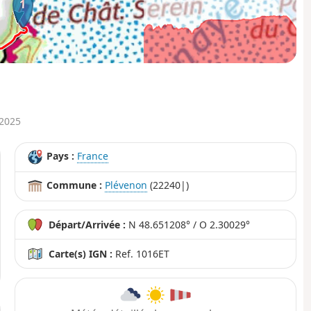
1
0km
2km
5km
 2025
Pays :
France
Commune :
Plévenon
(22240|)
Départ/Arrivée :
N 48.651208° / O 2.30029°
Carte(s) IGN :
Ref. 1016ET