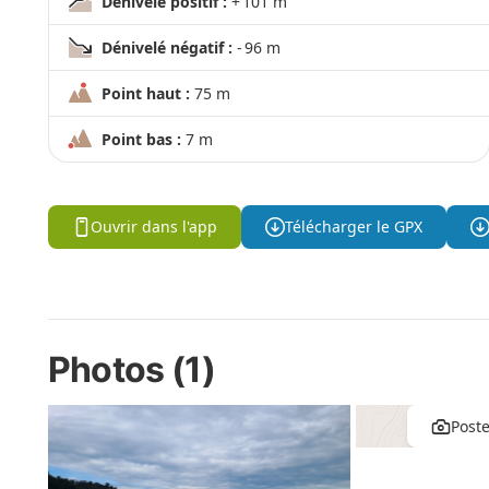
Dénivelé positif :
+ 101 m
Dénivelé négatif :
- 96 m
Point haut :
75 m
Point bas :
7 m
Ouvrir dans l'app
Télécharger le GPX
Photos (1)
Post