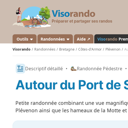
V
i
s
o
r
a
Outils
Randonnées
Aide ↗
Viso
rando
Pre
n
Visorando
Randonnées
Bretagne
Côtes-d'Armor
Plévenon
Au
d
o
Descriptif détaillé
•
Randonnée Pédestre
•
Autour du Port de 
Petite randonnée combinant une vue magnifiqu
Plévenon ainsi que les hameaux de la Motte et d