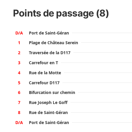
Points de passage (8)
D/A
Port de Saint-Géran
1
Plage de Château Serein
2
Traversée de la D117
3
Carrefour en T
4
Rue de la Motte
5
Carrefour D117
6
Bifurcation sur chemin
7
Rue Joseph Le Goff
8
Rue de Saint-Géran
D/A
Port de Saint-Géran