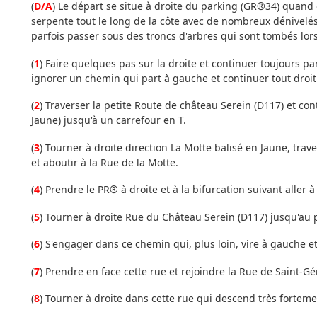
(
D/A
) Le départ se situe à droite du parking (GR®34) quand 
serpente tout le long de la côte avec de nombreux dénivelé
parfois passer sous des troncs d'arbres qui sont tombés lor
(
1
) Faire quelques pas sur la droite et continuer toujours p
ignorer un chemin qui part à gauche et continuer tout droit
(
2
) Traverser la petite Route de château Serein (D117) et co
Jaune) jusqu'à un carrefour en T.
(
3
) Tourner à droite direction La Motte balisé en Jaune, trav
et aboutir à la Rue de la Motte.
(
4
) Prendre le PR® à droite et à la bifurcation suivant aller 
(
5
) Tourner à droite Rue du Château Serein (D117) jusqu'au
(
6
) S'engager dans ce chemin qui, plus loin, vire à gauche et
(
7
) Prendre en face cette rue et rejoindre la Rue de Saint-Gé
(
8
) Tourner à droite dans cette rue qui descend très forteme