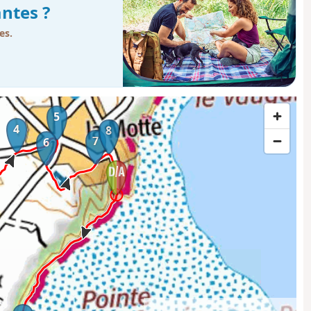
ntes ?
es.
5
4
8
7
6