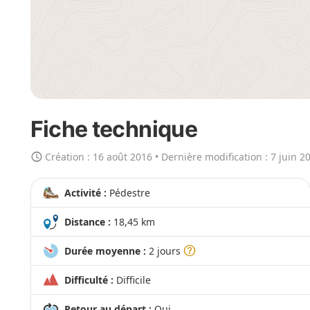
c
a
r
t
e
e
n
Fiche technique
g
r
Création :
16 août 2016
• Dernière modification :
7 juin 2
a
n
Activité :
Pédestre
d
Distance :
18,45 km
Durée moyenne :
2 jours
Difficulté :
Difficile
Retour au départ :
Oui