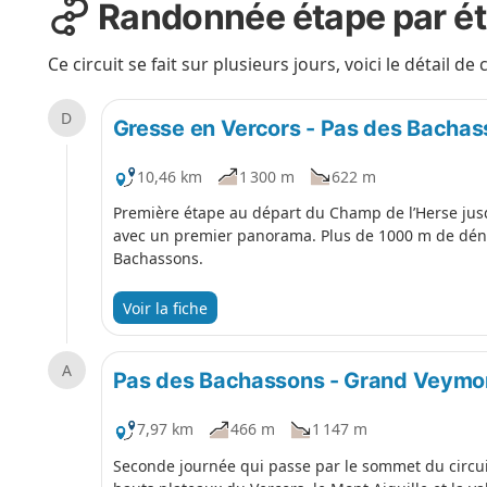
Randonnée étape par é
Ce circuit se fait sur plusieurs jours, voici le détail de
D
Gresse en Vercors - Pas des Bacha
10,46 km
1 300 m
622 m
Première étape au départ du Champ de l’Herse jusq
avec un premier panorama. Plus de 1000 m de déni
Bachassons.
Voir la fiche
A
Pas des Bachassons - Grand Veymon
7,97 km
466 m
1 147 m
Seconde journée qui passe par le sommet du circuit