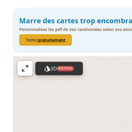
Marre des cartes trop encombra
Personnalisez les pdf de vos randonnées selon vos envi
Testez
gratuitement
3D
NOUVEAU
A
ff
i
c
h
e
r
l
a