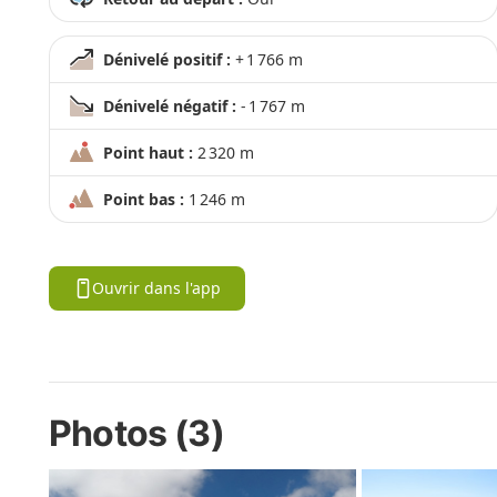
Dénivelé positif :
+ 1 766 m
Dénivelé négatif :
- 1 767 m
Point haut :
2 320 m
Point bas :
1 246 m
Ouvrir dans l'app
Photos (3)