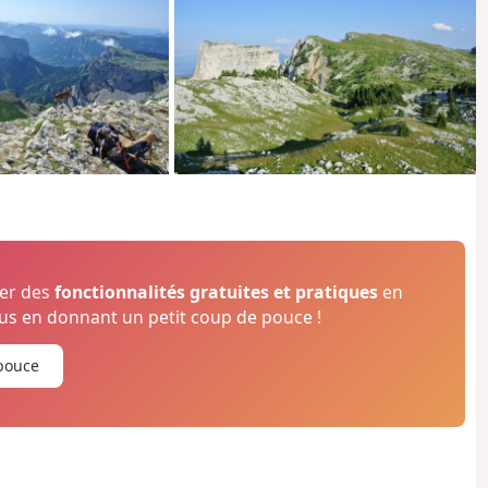
ser des
fonctionnalités gratuites et pratiques
en
s en donnant un petit coup de pouce !
pouce