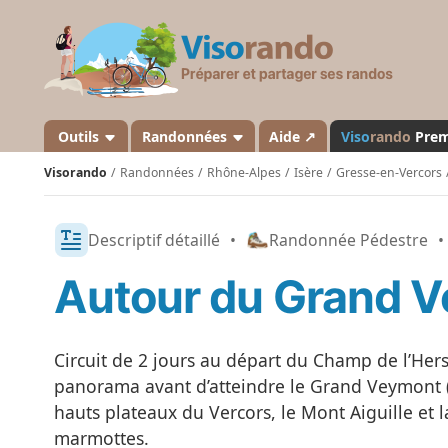
V
i
s
o
r
a
Outils
Randonnées
Aide ↗
Viso
rando
Pre
n
Visorando
Randonnées
Rhône-Alpes
Isère
Gresse-en-Vercors
d
o
Descriptif détaillé
•
Randonnée Pédestre
•
Autour du Grand 
Circuit de 2 jours au départ du Champ de l’Hers
panorama avant d’atteindre le Grand Veymont (
hauts plateaux du Vercors, le Mont Aiguille et 
marmottes.