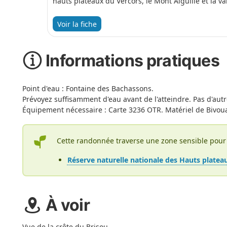
hauts plateaux du Vercors, le Mont Aiguille et la v
Voir la fiche
Informations pratiques
Point d'eau : Fontaine des Bachassons.
Prévoyez suffisamment d'eau avant de l'atteindre. Pas d'autr
Équipement nécessaire : Carte 3236 OTR. Matériel de Bivoua
Cette randonnée traverse une zone sensible pour 
Réserve naturelle nationale des Hauts platea
À voir
Vue de la crête du Brisou.