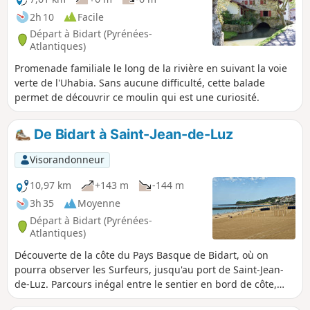
2h 10
Facile
Départ à Bidart (Pyrénées-
Atlantiques)
Promenade familiale le long de la rivière en suivant la voie
verte de l'Uhabia. Sans aucune difficulté, cette balade
permet de découvrir ce moulin qui est une curiosité.
De Bidart à Saint-Jean-de-Luz
Visorandonneur
10,97 km
+143 m
-144 m
3h 35
Moyenne
Départ à Bidart (Pyrénées-
Atlantiques)
Découverte de la côte du Pays Basque de Bidart, où on
pourra observer les Surfeurs, jusqu'au port de Saint-Jean-
de-Luz. Parcours inégal entre le sentier en bord de côte,
très agréable, et les détours derrière les nombreuses