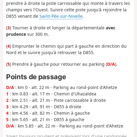
prendre à droite la piste carrossable qui monte à travers les
champs vers l'Ouest. Suivre cette piste jusqu'à rejoindre la
D855 venant de
Saint-Pée-sur-Nivelle
.
(
3
) Tourner à droite et longer la départementale
avec
prudence
sur 300 m.
(
4
) Emprunter le chemin qui part à gauche en direction du
Nord et le suivre jusqu'à retrouver la D855.
(
5
) Prendre à gauche pour retourner au parking (
D/A
).
Points de passage
D/A
: km 0 - alt. 22 m - Parking au rond-point d'Ahetze
1
: km 0.83 - alt. 17 m - Chemin d'Uhazaldea
2
: km 2.51 - alt. 21 m - Piste carrossable à droite
3
: km 4.29 - alt. 91 m - D855 à droite
4
: km 4.56 - alt. 82 m - Chemin à gauche
5
: km 5.65 - alt. 21 m - D855 à gauche
D/A
: km 5.85 - alt. 22 m - Parking au rond-point d'Ahetze
Soyez toujours prudent et prévoyant lors d'une randonnée.