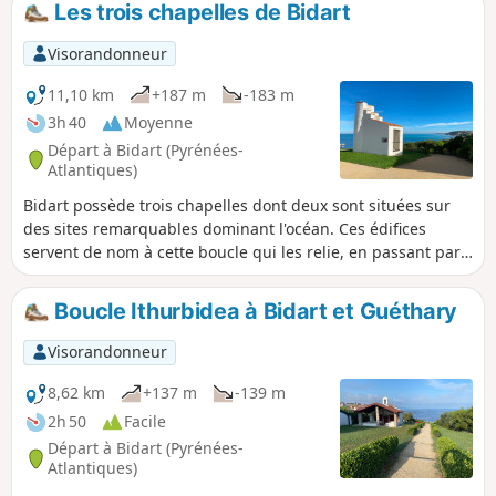
Les trois chapelles de Bidart
Visorandonneur
11,10 km
+187 m
-183 m
3h 40
Moyenne
Départ à Bidart (Pyrénées-
Atlantiques)
Bidart possède trois chapelles dont deux sont situées sur
des sites remarquables dominant l'océan. Ces édifices
servent de nom à cette boucle qui les relie, en passant par
le centre du village et permettant de découvrir une majeure
partie du littoral de Bidart avec ses panoramas qui
Boucle Ithurbidea à Bidart et Guéthary
s'étendent depuis la côte des Landes jusqu'aux premières
montagnes basques.
Visorandonneur
8,62 km
+137 m
-139 m
2h 50
Facile
Départ à Bidart (Pyrénées-
Atlantiques)