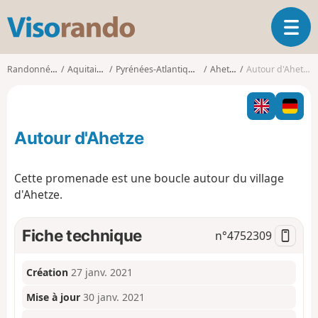
V
O
i
u
s
v
o
Randonnées
Aquitaine
Pyrénées-Atlantiques
Ahetze
Autour d'Ahetze
r
r
i
a
r
n
l
d
Autour d'Ahetze
a
o
n
a
Cette promenade est une boucle autour du village
v
d'Ahetze.
i
g
a
Fiche technique
n°
4752309
t
i
o
Création
27 janv. 2021
n
Mise à jour
30 janv. 2021