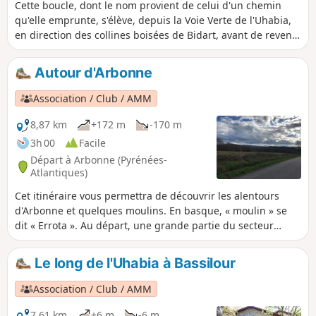
Cette boucle, dont le nom provient de celui d'un chemin
qu'elle emprunte, s'élève, depuis la Voie Verte de l'Uhabia,
en direction des collines boisées de Bidart, avant de revenir
sur le sud de son littoral avec ses sites remarquables
surplombant l'océan.
Autour d'Arbonne
Association / Club / AMM
8,87 km
+172 m
-170 m
3h 00
Facile
Départ à Arbonne (Pyrénées-
Atlantiques)
Cet itinéraire vous permettra de découvrir les alentours
d'Arbonne et quelques moulins. En basque, « moulin » se
dit « Errota ». Au départ, une grande partie du secteur
boisé est privée, respectez la en restant sur cet itinéraire.
Le long de l'Uhabia à Bassilour
Association / Club / AMM
7,61 km
+6 m
-6 m