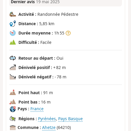
Dernier avis
19 mai 2025
Activité :
Randonnée Pédestre
Distance :
5,85 km
Durée moyenne :
1h 55
Difficulté :
Facile
Retour au départ :
Oui
Dénivelé positif :
+ 82 m
Dénivelé négatif :
- 78 m
Point haut :
91 m
Point bas :
16 m
Pays :
France
Régions :
Pyrénées
,
Pays Basque
Commune :
Ahetze
(64210)