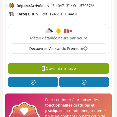
Départ/Arrivée :
N 43.404713° / O 1.570576°
Carte(s) IGN :
Ref. 1245OT, 1344OT
Météo détaillée heure par heure
Découvrez Visorando Premium
Ouvrir dans l'app
Pour continuer à proposer des
fonctionnalités gratuites et
pratiques
en randonnée, soutenez-
nous en donnant un petit coup de