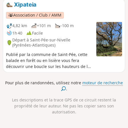
propriétés. On peut terminer la visite par la plage de Saint-
Xipateia
Jean-de-Luz ou la détente en ville.
Association / Club / AMM
4,82 km
+101 m
-100 m
1h 40
Facile
Départ à Saint-Pée-sur-Nivelle
(Pyrénées-Atlantiques)
Publié par la commune de Saint-Pée, cette
balade en forêt ou en lisière vous fera
découvrir une boucle sur les hauteurs de la
commune. La randonnée tire son nom du
Ruisseau Xipategiko Erreka.
Pour plus de randonnées, utilisez notre
moteur de recherche
.
Les descriptions et la trace GPS de ce circuit restent la
propriété de leur auteur. Ne pas les copier sans son
autorisation.