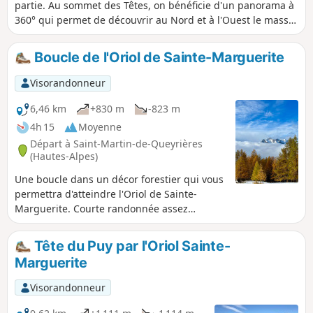
partie. Au sommet des Têtes, on bénéficie d'un panorama à
360° qui permet de découvrir au Nord et à l'Ouest le massif
du Pelvoux et au Sud la Vallée de la Durance.
Boucle de l'Oriol de Sainte-Marguerite
Visorandonneur
6,46 km
+830 m
-823 m
4h 15
Moyenne
Départ à Saint-Martin-de-Queyrières
(Hautes-Alpes)
Une boucle dans un décor forestier qui vous
permettra d'atteindre l'Oriol de Sainte-
Marguerite. Courte randonnée assez
physique, vous effectuerez les 800 m de
dénivelé sur les deux premiers kilomètres.
Tête du Puy par l'Oriol Sainte-
Cette randonnée ne comporte pas de
Marguerite
dangers particuliers, ni de passages
aériens.
Visorandonneur