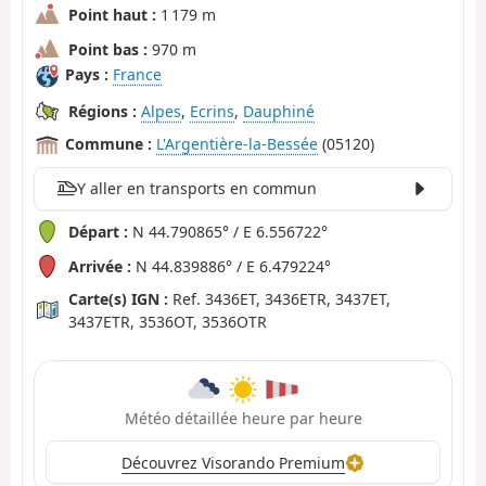
Point haut :
1 179 m
Point bas :
970 m
Pays :
France
Régions :
Alpes
,
Ecrins
,
Dauphiné
Commune :
L'Argentière-la-Bessée
(05120)
Y aller en transports en commun
Départ :
N 44.790865° / E 6.556722°
Arrivée :
N 44.839886° / E 6.479224°
Carte(s) IGN :
Ref. 3436ET, 3436ETR, 3437ET,
3437ETR, 3536OT, 3536OTR
Météo détaillée heure par heure
Découvrez Visorando Premium