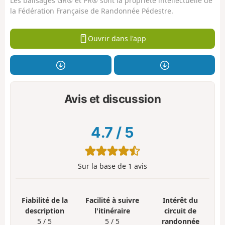
Les balisages GR® et PR® sont la propriété intellectuelle de
la Fédération Française de Randonnée Pédestre.
Ouvrir dans l'app
Avis et discussion
4.7
/
5
Sur la base de
1
avis
Fiabilité de la
Facilité à suivre
Intérêt du
description
l'itinéraire
circuit de
5 / 5
5 / 5
randonnée