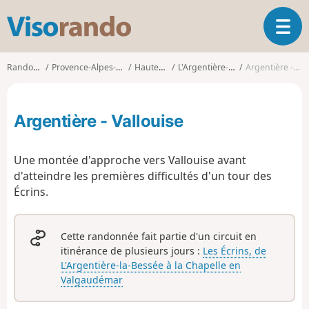
V
O
i
u
s
v
o
Randonnées
Provence-Alpes-Côte d'Azur
Hautes-Alpes
L'Argentière-la-Bessée
Argentière - Vallouise
r
r
i
a
r
n
Argentière - Vallouise
l
d
a
o
n
Une montée d'approche vers Vallouise avant
a
d'atteindre les premières difficultés d'un tour des
v
Écrins.
i
g
a
t
Cette randonnée fait partie d'un circuit en
i
itinérance de plusieurs jours :
Les Écrins, de
o
L'Argentière-la-Bessée à la Chapelle en
n
Valgaudémar