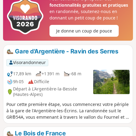
dans les paysages alpins, à la rencontre de la faune et de la
fonctionnalités gratuites et pratiques
flore locales.Idéal pour les marcheurs habitués à la
en randonnée, soutenez-nous en
montagne, il constitue une aventure complète pour relever
donnant un petit coup de pouce !
les défis du milieu montagnard, avec des dénivelés
marqués ainsi que des passages parfois techniques ou non
Je donne un coup de pouce
balisés.
Gare d'Argentière - Ravin des Serres
Visorandonneur
17,89 km
+1 391 m
-68 m
9h 05
Difficile
Départ à L'Argentière-la-Bessée
(Hautes-Alpes)
Pour cette première étape, vous commencerez votre périple
à la gare de l'Argentière-les-Écrins. La randonnée suit le
GR®54A, vous emmenant à travers le vallon du Fournel et la
réserve biologique des Deslioures. Vous arriverez enfin sur
un plateau idéal pour bivouaquer. Attention : passage
Le Bois de France