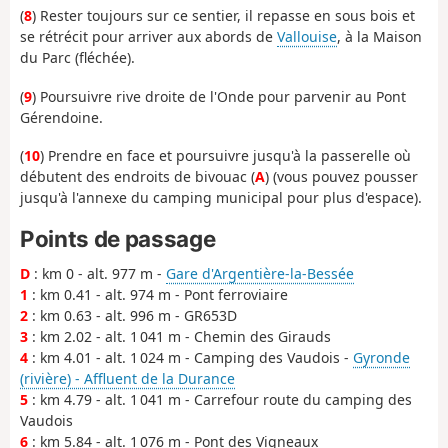
(
8
) Rester toujours sur ce sentier, il repasse en sous bois et
se rétrécit pour arriver aux abords de
Vallouise
, à la Maison
du Parc (fléchée).
(
9
) Poursuivre rive droite de l'Onde pour parvenir au Pont
Gérendoine.
(
10
) Prendre en face et poursuivre jusqu'à la passerelle où
débutent des endroits de bivouac (
A
) (vous pouvez pousser
jusqu'à l'annexe du camping municipal pour plus d'espace).
Points de passage
D
: km 0 - alt. 977 m -
Gare d'Argentière-la-Bessée
1
: km 0.41 - alt. 974 m - Pont ferroviaire
2
: km 0.63 - alt. 996 m - GR653D
3
: km 2.02 - alt. 1 041 m - Chemin des Girauds
4
: km 4.01 - alt. 1 024 m - Camping des Vaudois -
Gyronde
(rivière) - Affluent de la Durance
5
: km 4.79 - alt. 1 041 m - Carrefour route du camping des
Vaudois
6
: km 5.84 - alt. 1 076 m - Pont des Vigneaux