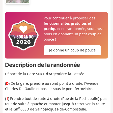
Pour continuer à proposer des
fonctionnalités gratuites et
pratiques
en randonnée, soutenez-
nous en donnant un petit coup de
pouce !
Je donne un coup de pouce
Description de la randonnée
Départ de la Gare SNCF d'Argentière-la-Bessée.
(
D
) De la gare, prendre au rond point à droite, l'Avenue
Charles De Gaulle et passer sous le pont ferroviaire.
(
1
) Prendre tout de suite à droite (Rue de la Rochassille) puis
tout de suite à gauche et monter jusqu'à retrouver la route
®
et le GR
653D de Saint-Jacques-de-Compostelle.