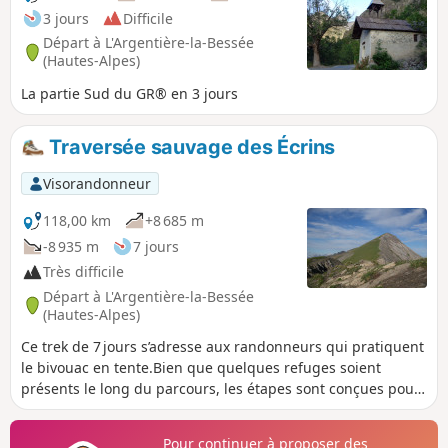
3 jours
Difficile
Départ à L'Argentière-la-Bessée
(Hautes-Alpes)
La partie Sud du GR® en 3 jours
Traversée sauvage des Écrins
Visorandonneur
118,00 km
+8 685 m
-8 935 m
7 jours
Très difficile
Départ à L'Argentière-la-Bessée
(Hautes-Alpes)
Ce trek de 7 jours s’adresse aux randonneurs qui pratiquent
le bivouac en tente.Bien que quelques refuges soient
présents le long du parcours, les étapes sont conçues pour
ceux qui souhaitent dormir en pleine nature.Le circuit
traverse le massif des Écrins et offre une immersion totale
Pour continuer à proposer des