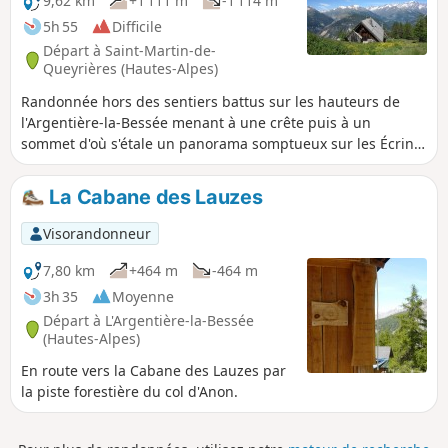
9,62 km
+1 111 m
-1 114 m
5h 55
Difficile
Départ à Saint-Martin-de-
Queyrières (Hautes-Alpes)
Randonnée hors des sentiers battus sur les hauteurs de
l'Argentière-la-Bessée menant à une crête puis à un
sommet d'où s'étale un panorama somptueux sur les Écrins,
la vallée de la Durance et le Queyras. Ce parcours
comportant des parties hors sentier, je conseille d'utiliser
La Cabane des Lauzes
l'application Visorando
Visorandonneur
7,80 km
+464 m
-464 m
3h 35
Moyenne
Départ à L'Argentière-la-Bessée
(Hautes-Alpes)
En route vers la Cabane des Lauzes par
la piste forestière du col d'Anon.