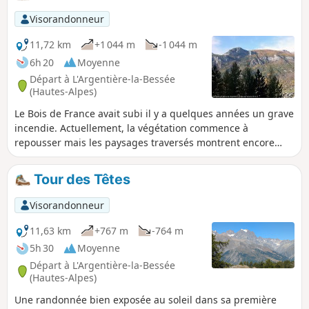
d'éboulement juillet 2025
Visorandonneur
11,72 km
+1 044 m
-1 044 m
6h 20
Moyenne
Départ à L'Argentière-la-Bessée
(Hautes-Alpes)
Le Bois de France avait subi il y a quelques années un grave
incendie. Actuellement, la végétation commence à
repousser mais les paysages traversés montrent encore
largement les traces de cette catastrophe écologique. On a
souvent l'impression, pendant cette randonnée, de
Tour des Têtes
cheminer dans un décor de fin du monde...
Visorandonneur
11,63 km
+767 m
-764 m
5h 30
Moyenne
Départ à L'Argentière-la-Bessée
(Hautes-Alpes)
Une randonnée bien exposée au soleil dans sa première