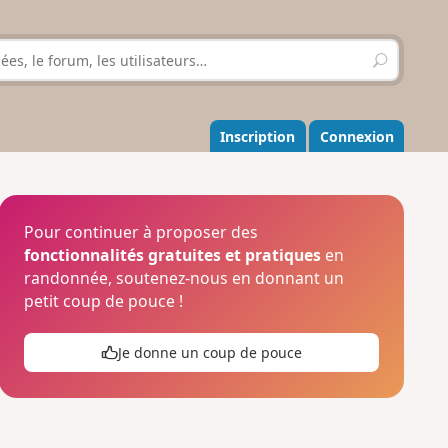
R
e
c
h
e
Inscription
Connexion
r
c
h
e
r
Pour continuer à proposer des
fonctionnalités gratuites et pratiques
en
randonnée, soutenez-nous en donnant un
petit coup de pouce !
Je donne un coup de pouce