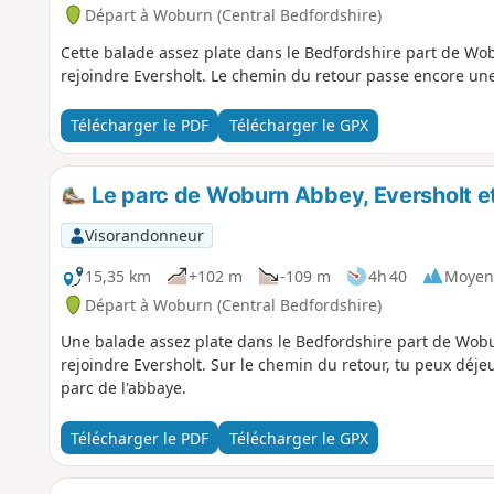
Départ à Woburn (Central Bedfordshire)
Cette balade assez plate dans le Bedfordshire part de Wo
rejoindre Eversholt. Le chemin du retour passe encore une 
Télécharger le PDF
Télécharger le GPX
Le parc de Woburn Abbey, Eversholt e
Visorandonneur
15,35 km
+102 m
-109 m
4h 40
Moyen
Départ à Woburn (Central Bedfordshire)
Une balade assez plate dans le Bedfordshire part de Wob
rejoindre Eversholt. Sur le chemin du retour, tu peux déj
parc de l'abbaye.
Télécharger le PDF
Télécharger le GPX