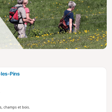
o
a
i
m
p
les-Pins
e
s, champs et bois.