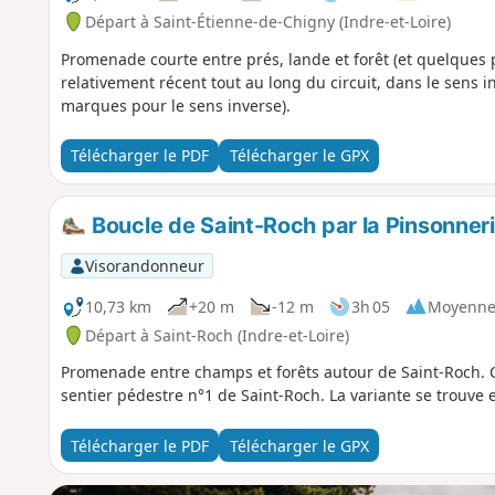
Départ à Saint-Étienne-de-Chigny (Indre-et-Loire)
Promenade courte entre prés, lande et forêt (et quelques 
relativement récent tout au long du circuit, dans le sens 
marques pour le sens inverse).
Télécharger le PDF
Télécharger le GPX
Boucle de Saint-Roch par la Pinsonner
Visorandonneur
10,73 km
+20 m
-12 m
3h 05
Moyenn
Départ à Saint-Roch (Indre-et-Loire)
Promenade entre champs et forêts autour de Saint-Roch. C
sentier pédestre n°1 de Saint-Roch. La variante se trouve ent
Télécharger le PDF
Télécharger le GPX