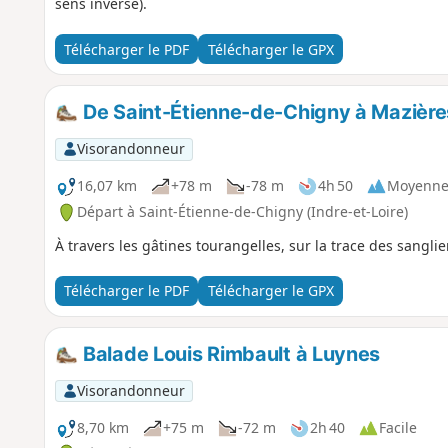
sens inverse).
Télécharger le PDF
Télécharger le GPX
De Saint-Étienne-de-Chigny à Mazières
Visorandonneur
16,07 km
+78 m
-78 m
4h 50
Moyenn
Départ à Saint-Étienne-de-Chigny (Indre-et-Loire)
À travers les gâtines tourangelles, sur la trace des sanglie
Télécharger le PDF
Télécharger le GPX
Balade Louis Rimbault à Luynes
Visorandonneur
8,70 km
+75 m
-72 m
2h 40
Facile