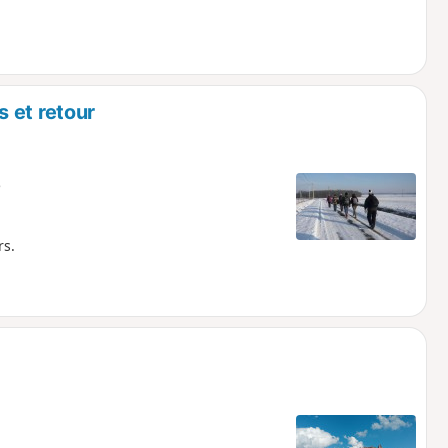
 et retour
e
rs.