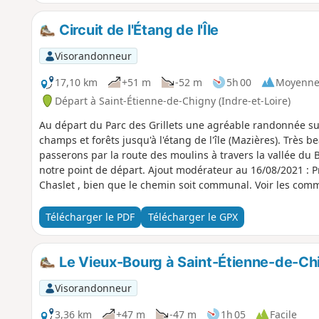
Circuit de l'Étang de l'Île
Visorandonneur
17,10 km
+51 m
-52 m
5h 00
Moyenn
Départ à Saint-Étienne-de-Chigny (Indre-et-Loire)
Au départ du Parc des Grillets une agréable randonnée su
champs et forêts jusqu'à l'étang de l'île (Mazières). Très b
passerons par la route des moulins à travers la vallée du 
notre point de départ. Ajout modérateur au 16/08/2021 : Problème de chiens et maîtres agressifs au
Chaslet , bien que le chemin soit communal. Voir les comm
Télécharger le PDF
Télécharger le GPX
Le Vieux-Bourg à Saint-Étienne-de-Ch
Visorandonneur
3,36 km
+47 m
-47 m
1h 05
Facile