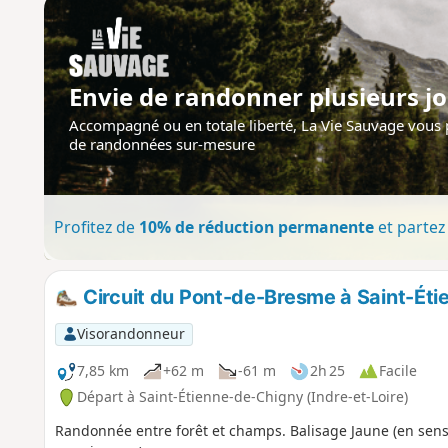
Envie de randonner plusieurs jo
Accompagné ou en totale liberté, La Vie Sauvage vous
de randonnées sur-mesure
Profitez de
10% de réduction permanente
et partez 
Circuit du Pont-de-Bresme à Saint-Ét
Visorandonneur
7,85 km
+62 m
-61 m
2h 25
Facile
Départ à Saint-Étienne-de-Chigny (Indre-et-Loire)
Randonnée entre forêt et champs. Balisage Jaune (en sens