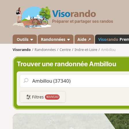
V
i
s
o
r
a
Outils
Randonnées
Aide ↗
Viso
rando
Pre
n
Visorando
Randonnées
Centre
Indre-et-Loire
Ambillou
d
o
Trouver une randonnée Ambillou
Filtres
NOUVEAU