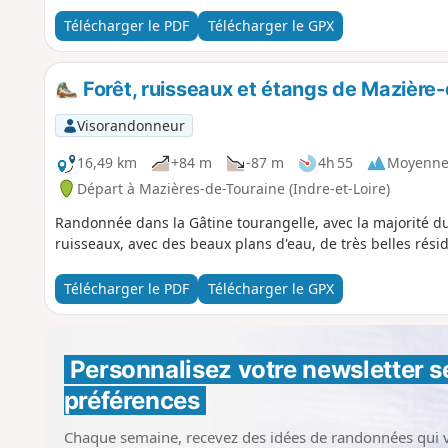
Télécharger le PDF
Télécharger le GPX
Forêt, ruisseaux et étangs de Mazière
Visorandonneur
16,49 km
+84 m
-87 m
4h 55
Moyenn
Départ à Mazières-de-Touraine (Indre-et-Loire)
Randonnée dans la Gâtine tourangelle, avec la majorité du
ruisseaux, avec des beaux plans d'eau, de très belles rési
Télécharger le PDF
Télécharger le GPX
Personnalisez votre newsletter 
s
préférences
Chaque semaine, recevez des idées de randonnées qui 