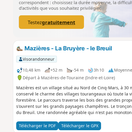
correspondent : choisissez la durée moyenne, la difficult
d’activités que vous souhaitez privilégier.
Testez
gratuitement
Mazières - La Bruyère - le Breuil
Visorandonneur
10,48 km
+52 m
-54 m
3h 10
Moyenn
Départ à Mazières-de-Touraine (Indre-et-Loire)
Mazières est un village situé au Nord de Cinq-Mars, à 30 
conservé le charme des villages tourangeaux où toute la vie 
forestière. Le parcours traverse les bois des grandes prop
s'ouvrent sur les grands paysages champêtres. Le tronçon 
du Breuil. Une randonnée agréable qui n'est pas monoton
Télécharger le PDF
Télécharger le GPX