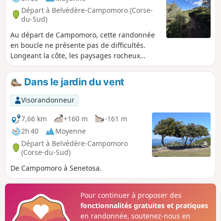
Départ à Belvédère-Campomoro (Corse-
du-Sud)
Au départ de Campomoro, cette randonnée
en boucle ne présente pas de difficultés.
Longeant la côte, les paysages rocheux
succèdent aux anses et criques. À la Cala
d'Aguglia (point le plus au Sud du parcours)
Dans le jardin du vent
où le calme règne, une pause s'impose pour
prendre le temps d'admirer cette crique qui
Visorandonneur
s'allonge dans les terres et profiter de sa
belle plage. Le retour s'effectue par
7,66 km
+160 m
-161 m
l'intérieur en traversant le maquis avec de
2h 40
Moyenne
très beaux points de vue sur la côte et enfin
Départ à Belvédère-Campomoro
le Golfe de Propriano.
(Corse-du-Sud)
De Campomoro à Senetosa.
Pour continuer à proposer des
fonctionnalités gratuites et pratiques
en randonnée, soutenez-nous en