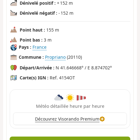
Dénivelé positif :
+ 152 m
Dénivelé négatif :
- 152 m
Point haut :
155 m
Point bas :
3 m
Pays :
France
Commune :
Propriano
(20110)
Départ/Arrivée :
N 41.646668° / E 8.874702°
Carte(s) IGN :
Ref. 4154OT
Météo détaillée heure par heure
Découvrez Visorando Premium