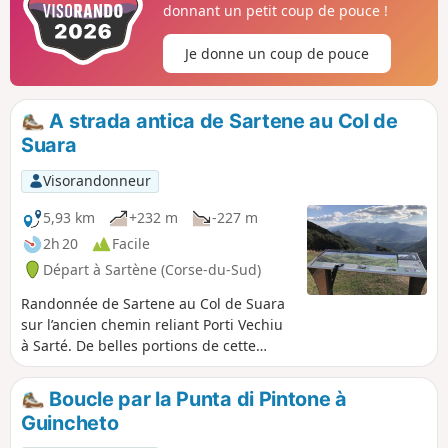
donnant un petit coup de pouce !
Je donne un coup de pouce
A strada antica de Sartene au Col de
Suara
Visorandonneur
5,93 km
+232 m
-227 m
2h 20
Facile
Départ à Sartène (Corse-du-Sud)
Randonnée de Sartene au Col de Suara
sur l’ancien chemin reliant Porti Vechiu
à Sarté. De belles portions de cette
antique voie sont encore visibles sur le
parcours. Retour par la petite D50.
Boucle par la Punta di Pintone à
Guincheto