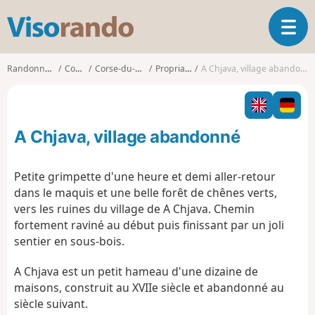
V
O
i
u
s
v
o
Randonnées
Corse
Corse-du-Sud
Propriano
A Chjava, village abandonné
r
r
i
a
r
n
l
d
A Chjava, village abandonné
a
o
n
a
Petite grimpette d'une heure et demi aller-retour
v
dans le maquis et une belle forêt de chênes verts,
i
vers les ruines du village de A Chjava. Chemin
g
fortement raviné au début puis finissant par un joli
a
t
sentier en sous-bois.
i
o
A Chjava est un petit hameau d'une dizaine de
n
maisons, construit au XVIIe siècle et abandonné au
siècle suivant.