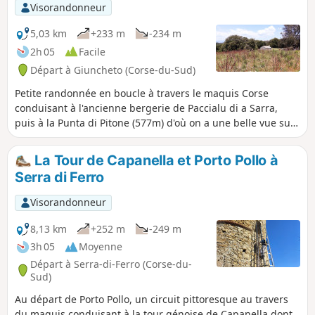
Visorandonneur
5,03 km
+233 m
-234 m
2h 05
Facile
Départ à Giuncheto (Corse-du-Sud)
Petite randonnée en boucle à travers le maquis Corse
conduisant à l'ancienne bergerie de Paccialu di a Sarra,
puis à la Punta di Pitone (577m) d'où on a une belle vue sur
le village de Giuncheto, la vallée de l'Ortolu et la montagne
de Cagna.
La Tour de Capanella et Porto Pollo à
Serra di Ferro
Visorandonneur
8,13 km
+252 m
-249 m
3h 05
Moyenne
Départ à Serra-di-Ferro (Corse-du-
Sud)
Au départ de Porto Pollo, un circuit pittoresque au travers
du maquis conduisant à la tour génoise de Capanella dont