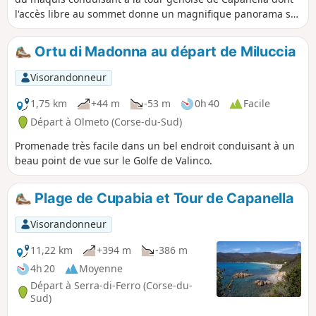
l'accès libre au sommet donne un magnifique panorama sur
la jolie baie de Cupabia, sur la Punta et l'anse de Capanella.
Ortu di Madonna au départ de Miluccia
Visorandonneur
1,75 km
+44 m
-53 m
0h 40
Facile
Départ à Olmeto (Corse-du-Sud)
Promenade très facile dans un bel endroit conduisant à un
beau point de vue sur le Golfe de Valinco.
Plage de Cupabia et Tour de Capanella
Visorandonneur
11,22 km
+394 m
-386 m
4h 20
Moyenne
Départ à Serra-di-Ferro (Corse-du-
Sud)