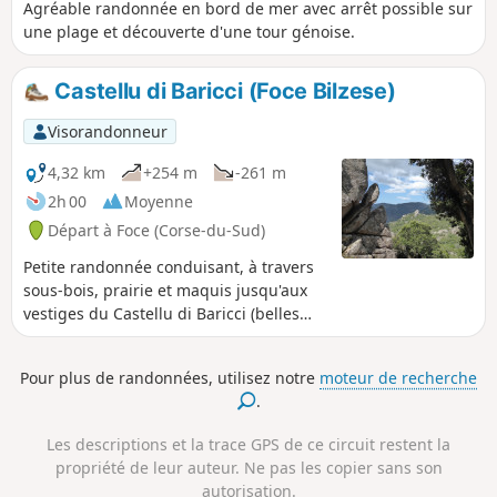
Agréable randonnée en bord de mer avec arrêt possible sur
une plage et découverte d'une tour génoise.
Castellu di Baricci (Foce Bilzese)
Visorandonneur
4,32 km
+254 m
-261 m
2h 00
Moyenne
Départ à Foce (Corse-du-Sud)
Petite randonnée conduisant, à travers
sous-bois, prairie et maquis jusqu'aux
vestiges du Castellu di Baricci (belles
ruines) dont la construction primaire
remonte au XIIIe siècle. Du sommet
Pour plus de randonnées, utilisez notre
moteur de recherche
(519m) de cet éperon rocheux, le
.
randonneur peut profiter d'une vue
panoramique exceptionnelle sur la
Les descriptions et la trace GPS de ce circuit restent la
vallée de l'Ortolu jusqu'à Roccapina.
propriété de leur auteur. Ne pas les copier sans son
autorisation.