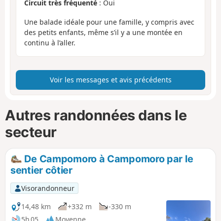
Circuit très fréquenté
: Oui
Une balade idéale pour une famille, y compris avec
des petits enfants, même s’il y a une montée en
continu à l’aller.
Voir les messages et avis précédents
Autres randonnées dans le
secteur
De Campomoro à Campomoro par le
sentier côtier
Visorandonneur
14,48 km
+332 m
-330 m
5h 05
Moyenne