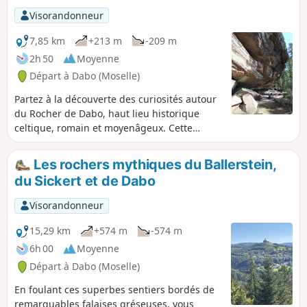
Visorandonneur
7,85 km
+213 m
-209 m
2h 50
Moyenne
Départ à Dabo (Moselle)
Partez à la découverte des curiosités autour
du Rocher de Dabo, haut lieu historique
celtique, romain et moyenâgeux. Cette
randonnée autour du massif du Ballerstein
est un concentré de ce qu'il y a de plus
Les rochers mythiques du Ballerstein,
beau : rochers remarquables et falaises de
du Sickert et de Dabo
grès, points de vues sur les forêts de
résineux et les localités alentour, sentiers
Visorandonneur
bucoliques riches en histoire et légendes.
Vous entrez dans le royaume de Baldur, dieu
15,29 km
+574 m
-574 m
celte de la lumière.
6h 00
Moyenne
Départ à Dabo (Moselle)
En foulant ces superbes sentiers bordés de
remarquables falaises gréseuses, vous