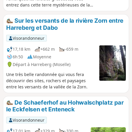
entrez dans cette terre mystérieuses de la
région de Dabo qui a été marquée par une
forte présence celte. Les sites remarquables
Sur les versants de la rivière Zorn entre
du Ballerstein, territoire du dieu Baldur, dieu
Harreberg et Dabo
celte de la lumière, du Sickert et de Dabo
rassemblent un grand nombre de curiosités
Visorandonneur
géologiques parcourus par des sentiers
ombragés et bucoliques ou alternent
17,18 km
+662 m
-659 m
plusieurs magnifiques panoramas.
6h 50
Moyenne
Départ à Harreberg (Moselle)
Une très belle randonnée qui vous fera
découvrir des sites, rochers et paysages
entre les versants de la vallée de la Zorn.
De Schaeferhof au Hohwalschplatz par
le Eckfelsen et Enteneck
Visorandonneur
17,01 km
+329 m
-330 m