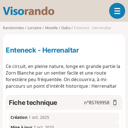
V
O
i
u
s
v
o
Randonnées
Lorraine
Moselle
Dabo
Enteneck - Herrenaltar
r
r
i
a
r
n
Enteneck - Herrenaltar
l
d
a
o
n
Ce circuit, en pleine nature, longe en grande partie la
a
Zorn Blanche par un sentier facile et une route
v
forestière peu fréquentée. On découvrira, à mi-
i
g
parcours un point d'intérêt historique : Herrenaltar
a
t
Fiche technique
n°
85769958
i
o
n
Création
1 oct. 2025
Mise à jour
7 oct. 2025