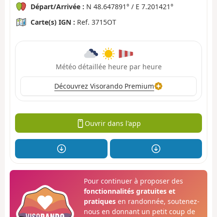
Départ/Arrivée :
N 48.647891° / E 7.201421°
Carte(s) IGN :
Ref. 3715OT
Météo détaillée heure par heure
Découvrez Visorando Premium
Ouvrir dans l'app
Pour continuer à proposer des
fonctionnalités gratuites et
pratiques
en randonnée, soutenez-
nous en donnant un petit coup de