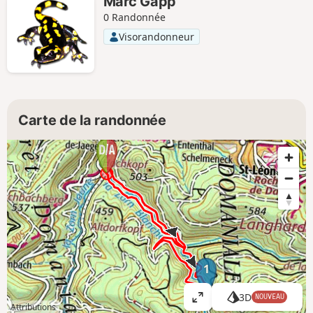
Marc Gapp
0 Randonnée
Visorandonneur
Carte de la randonnée
1
3D
NOUVEAU
A
Attributions