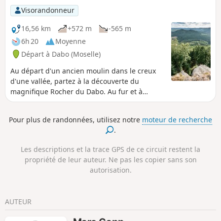
beaux sentiers balisés.
Visorandonneur
16,56 km
+572 m
-565 m
6h 20
Moyenne
Départ à Dabo (Moselle)
Au départ d'un ancien moulin dans le creux
d'une vallée, partez à la découverte du
magnifique Rocher du Dabo. Au fur et à
mesure de votre randonnée, vous le
découvrirez sous différents angles. De
Pour plus de randonnées, utilisez notre
moteur de recherche
magnifiques paysages et le patrimoine local
.
vous charmeront.
Les descriptions et la trace GPS de ce circuit restent la
propriété de leur auteur. Ne pas les copier sans son
autorisation.
AUTEUR