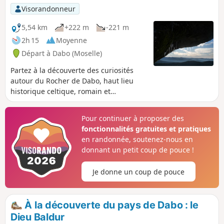
Visorandonneur
5,54 km
+222 m
-221 m
2h 15
Moyenne
Départ à Dabo (Moselle)
Partez à la découverte des curiosités
autour du Rocher de Dabo, haut lieu
historique celtique, romain et
moyenâgeux. Le Rocher de Dabo est un
site incontournable de la commune. Du
Pour continuer à proposer des
haut de ses 664m, il offre un des
fonctionnalités gratuites et pratiques
panoramas les plus grandioses des
en randonnée, soutenez-nous en
Hautes Vosges Gréseuses allant de la
donnant un petit coup de pouce !
plaine de l'Alsace à l'Est, du massif
vosgien au Sud, au plateau lorrain au
Je donne un coup de pouce
Nord Est.
À la découverte du pays de Dabo : le
Dieu Baldur