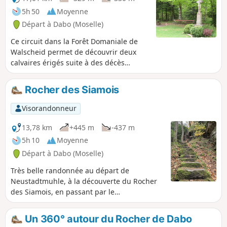
5h 50
Moyenne
Départ à Dabo (Moselle)
Ce circuit dans la Forêt Domaniale de
Walscheid permet de découvrir deux
calvaires érigés suite à des décès
accidentels mais aussi un cimetière
gallo-romain très bien préservé, une
Rocher des Siamois
superbe vue sur la Chapelle Saint-Léon
du Dabo et un beau rocher d'escalade.
Visorandonneur
Le retour le long de la Zorn en fait une
promenade très bucolique.
13,78 km
+445 m
-437 m
5h 10
Moyenne
Départ à Dabo (Moselle)
Très belle randonnée au départ de
Neustadtmuhle, à la découverte du Rocher
des Siamois, en passant par le
Heidenschlossfels, et la paroi rocheuse du
Geisterfelsen. Une grande partie de la
Un 360° autour du Rocher de Dabo
randonnée se pratique en forêt sur de