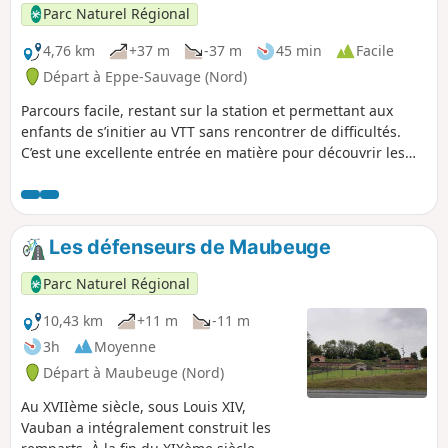
Parc Naturel Régional
4,76 km
+37 m
-37 m
45 min
Facile
Départ à Eppe-Sauvage (Nord)
Parcours facile, restant sur la station et permettant aux
enfants de s’initier au VTT sans rencontrer de difficultés.
C’est une excellente entrée en matière pour découvrir les
joies et les sensations de cette activité de plein air et, si
vous êtes observateur et discret, vous croiserez très
certainement des oiseaux.
Les défenseurs de Maubeuge
Parc Naturel Régional
10,43 km
+11 m
-11 m
3h
Moyenne
Départ à Maubeuge (Nord)
Au XVIIème siècle, sous Louis XIV,
Vauban a intégralement construit les