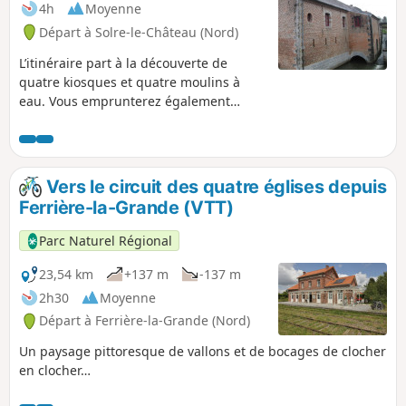
4h
Moyenne
Départ à Solre-le-Château (Nord)
L’itinéraire part à la découverte de
quatre kiosques et quatre moulins à
eau. Vous emprunterez également
l’ancienne voie ferrée reconvertie en
Voie Verte. Ce parcours vallonné sera
effectué par des cyclotouristes avertis
tandis que sa variante courte sera
Vers le circuit des quatre églises depuis
accessible à la famille.
Ferrière-la-Grande (VTT)
Parc Naturel Régional
23,54 km
+137 m
-137 m
2h30
Moyenne
Départ à Ferrière-la-Grande (Nord)
Un paysage pittoresque de vallons et de bocages de clocher
en clocher…