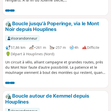
remparts. À la fin du XIXème siècle,
cette muraille évolue, plusieurs forts de
type Seré de Rivières sont construits, ils
constituaient la ceinture fortifiée de la
ville.
Boucle jusqu'à Poperinge, via le Mont
Noir depuis Houplines
Visorandonneur
57,86 km
+261 m
-257 m
4h
Difficile
Départ à Houplines (Nord)
Un circuit à vélo, alliant campagne et grandes routes, près
du Mont Noir faute d'autre possibilité. La patience et le
moulinage viennent à bout des montées qui restent, quand
même, progressives, sans aucune pente raide.
Boucle autour de Kemmel depuis
Houplines
Visorandonneur