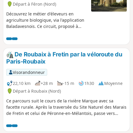
Départ à Féron (Nord)
Découvrez le métier d'éleveurs en
agriculture biologique, via l'application
Baladavesnois. Ce circuit, proposé à
vélo, à travers le bocage de l'Avesnois,
peut également être effectué à pied.
Nous vous proposons 4 points d'arrêts
pour vous délivrer des explications sur
De Roubaix à Fretin par la véloroute du
la biodiversité, l'eau, l'élevage bovin, la
Paris-Roubaix
fabrication du Maroilles. Quelques
panneaux, implantés le long du
Visorandonneur
parcours, compléteront également les
explications du parcours numérique.
22,10 km
+28 m
-15 m
1h30
Moyenne
Départ à Roubaix (Nord)
Ce parcours suit le cours de la rivière Marque avec sa
facette rurale. Après la traversée du Site Naturel des Marais
de Fretin et celui de Péronne-en-Mélantois, passe vers
Bouvines, lieu de la fameuse bataille de 1214 et continue
jusqu’au mythique Vélodrome de Roubaix et au Canal de
Roubaix (Canal de l’Espierre). À partir de Hem, le parcours