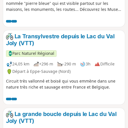
nommée "pierre bleue" qui est visible partout sur les
maisons, les monuments, les routes... Découvrez les Muses
en pierre bleue. Ce circuit emprunte majoritairement le
Réseau points nœuds vélo.
La Transylvestre depuis le Lac du Val
Joly (VTT)
Parc Naturel Régional
24,05 km
+296 m
-290 m
3h
Difficile
Départ à Eppe-Sauvage (Nord)
Circuit très vallonné et boisé qui vous emmène dans une
nature très riche et sauvage entre France et Belgique.
La grande boucle depuis le Lac du Val
Joly (VTT)