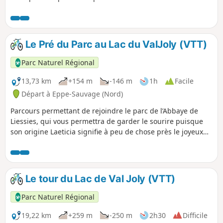
oratoires ponctuent le paysage. Chaque chapelle ou
oratoire a ses propres caractéristiques et son histoire. Au
loin, un curieux clocher penché, c’est l’église de Solre-le-
Château. La légende raconte qu’une jeune pucelle
Le Pré du Parc au Lac du ValJoly (VTT)
convolant en juste noce aurait fait se pencher le clocher
impertinent. Le circuit emprunte l’ancienne voie ferrée,
Parc Naturel Régional
transformée en axe doux pour pédaler léger.
13,73 km
+154 m
-146 m
1h
Facile
Départ à Eppe-Sauvage (Nord)
Parcours permettant de rejoindre le parc de l’Abbaye de
Liessies, qui vous permettra de garder le sourire puisque
son origine Laeticia signifie à peu de chose près le joyeux
village. Le circuit mêle habilement bocage, bois, Voie Verte,
cet axe est réservé aux déplacements doux et fait partie
d’un vaste réseau de circuits dédiés au vélo, l’EuroVélo 3,
dite Scandibérique, qui rejoint Trondheim en Norvège à
Le tour du Lac de Val Joly (VTT)
Saint-Jacques-de-Compostelle en Espagne.
Parc Naturel Régional
19,22 km
+259 m
-250 m
2h30
Difficile