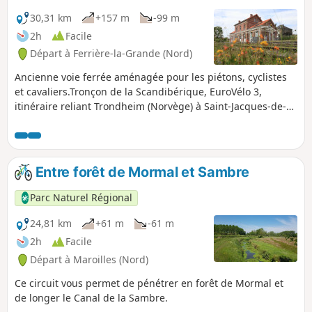
30,31 km
+157 m
-99 m
2h
Facile
Départ à Ferrière-la-Grande (Nord)
Ancienne voie ferrée aménagée pour les piétons, cyclistes
et cavaliers.Tronçon de la Scandibérique, EuroVélo 3,
itinéraire reliant Trondheim (Norvège) à Saint-Jacques-de-
Compostelle (Espagne),
Entre forêt de Mormal et Sambre
Parc Naturel Régional
24,81 km
+61 m
-61 m
2h
Facile
Départ à Maroilles (Nord)
Ce circuit vous permet de pénétrer en forêt de Mormal et
de longer le Canal de la Sambre.