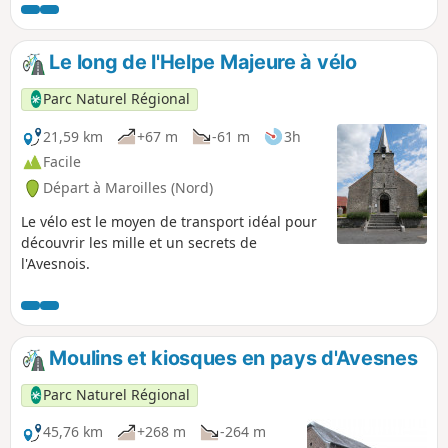
forestiers nombreux.
Le long de l'Helpe Majeure à vélo
Parc Naturel Régional
21,59 km
+67 m
-61 m
3h
Facile
Départ à Maroilles (Nord)
Le vélo est le moyen de transport idéal pour
découvrir les mille et un secrets de
l'Avesnois.
Moulins et kiosques en pays d'Avesnes
Parc Naturel Régional
45,76 km
+268 m
-264 m