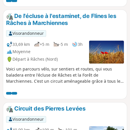
De l'écluse à l'estaminet, de Flines les
Râches à Marchiennes
Visorandonneur
33,69 km
+5 m
-5 m
3h
Moyenne
Départ à Râches (Nord)
Voici un parcours vélo, sur sentiers et routes, qui vous
baladera entre l'écluse de Râches et la Forêt de
Marchiennes. C'est un circuit aménageable grâce à tous les
petits chemins rencontrés ici et là. Soyez au frais le long de
la Scarpe, rafraîchissez-vous à La Croix ou Pile (une auberge
au cœur de la Forêt de Marchiennes), et reprenez (ou pas)
la route retour en passant par la campagne du Pévèle.
Circuit des Pierres Levées
Visorandonneur
40,00 km
+109 m
-101 m