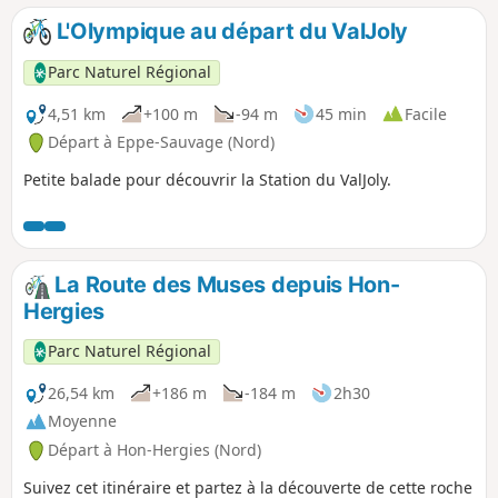
emprunte le tracé de l’ancienne voie ferrée Somain-Halluin,
L'Olympique au départ du ValJoly
fermée en 1939. À travers Hem et Croix, on trouve une
partie plus urbaine, mais très verdoyante.
Parc Naturel Régional
4,51 km
+100 m
-94 m
45 min
Facile
Départ à Eppe-Sauvage (Nord)
Petite balade pour découvrir la Station du ValJoly.
La Route des Muses depuis Hon-
Hergies
Parc Naturel Régional
26,54 km
+186 m
-184 m
2h30
Moyenne
Départ à Hon-Hergies (Nord)
Suivez cet itinéraire et partez à la découverte de cette roche