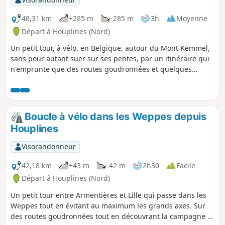
48,31 km
+285 m
-285 m
3h
Moyenne
Départ à Houplines (Nord)
Un petit tour, à vélo, en Belgique, autour du Mont Kemmel,
sans pour autant suer sur ses pentes, par un itinéraire qui
n'emprunte que des routes goudronnées et quelques
chemins peu fréquentés. Bref, rien que du plaisir et
quelques points de vue.
Boucle à vélo dans les Weppes depuis
Houplines
Visorandonneur
42,18 km
+43 m
-42 m
2h30
Facile
Départ à Houplines (Nord)
Un petit tour entre Armentières et Lille qui passe dans les
Weppes tout en évitant au maximum les grands axes. Sur
des routes goudronnées tout en découvrant la campagne et