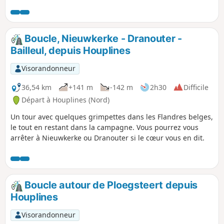
également le mémorial australien de la 1re guerre
mondiale.
Boucle, Nieuwkerke - Dranouter -
Bailleul, depuis Houplines
Visorandonneur
36,54 km
+141 m
-142 m
2h30
Difficile
Départ à Houplines (Nord)
Un tour avec quelques grimpettes dans les Flandres belges,
le tout en restant dans la campagne. Vous pourrez vous
arrêter à Nieuwkerke ou Dranouter si le cœur vous en dit.
Boucle autour de Ploegsteert depuis
Houplines
Visorandonneur