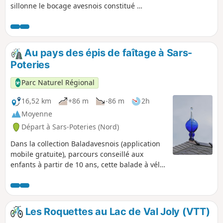
sillonne le bocage avesnois constitué de
haies, de pâtures et de vergers si
caractéristiques au paysage de la
Thiérache. Ce parcours vallonné sera
effectué par des cyclotouristes avertis
Au pays des épis de faîtage à Sars-
tandis que sa variante courte sera
Poteries
accessible à la famille.
Parc Naturel Régional
16,52 km
+86 m
-86 m
2h
Moyenne
Départ à Sars-Poteries (Nord)
Dans la collection Baladavesnois (application
mobile gratuite), parcours conseillé aux
enfants à partir de 10 ans, cette balade à vélo
vous fera traverser Sars-Poteries, Beugnies,
Dimont et Lez-Fontaine.
Les Roquettes au Lac de Val Joly (VTT)