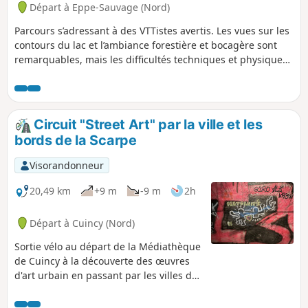
Départ à Eppe-Sauvage (Nord)
Parcours s’adressant à des VTTistes avertis. Les vues sur les
contours du lac et l’ambiance forestière et bocagère sont
remarquables, mais les difficultés techniques et physiques
décourageront le néophyte. La vie sauvage pourra être
observée, si l’on sait rester discret.
Circuit "Street Art" par la ville et les
bords de la Scarpe
Visorandonneur
20,49 km
+9 m
-9 m
2h
Départ à Cuincy (Nord)
Sortie vélo au départ de la Médiathèque
de Cuincy à la découverte des œuvres
d'art urbain en passant par les villes de
Douai et Courchelettes.