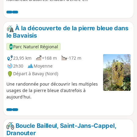
est unique. Construits en pierre bleue,
témoins du temps passé, ils sont de
différentes formes.Cette balade vous
plongera au cœur du bocage vallonné
À la découverte de la pierre bleue dans
de l'Avesnois, des arbres têtards
le Bavaisis
typiques du paysage du Parc Naturel
Régional de l'Avesnois.
Parc Naturel Régional
23,95 km
+168 m
-172 m
2h30
Moyenne
Départ à Bavay (Nord)
Une randonnée pour découvrir les multiples
usages de la pierre bleue d'autrefois à
aujourd'hui.
Boucle Bailleul, Saint-Jans-Cappel,
Dranouter