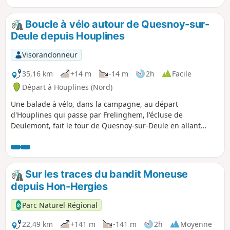
Boucle à vélo autour de Quesnoy-sur-
Deule depuis Houplines
Visorandonneur
35,16 km
+14 m
-14 m
2h
Facile
Départ à Houplines (Nord)
Une balade à vélo, dans la campagne, au départ
d'Houplines qui passe par Frelinghem, l'écluse de
Deulemont, fait le tour de Quesnoy-sur-Deule en allant
jusque Wambrechies, avant de revenir par Lompret.
Sur les traces du bandit Moneuse
depuis Hon-Hergies
Parc Naturel Régional
22,49 km
+141 m
-141 m
2h
Moyenne