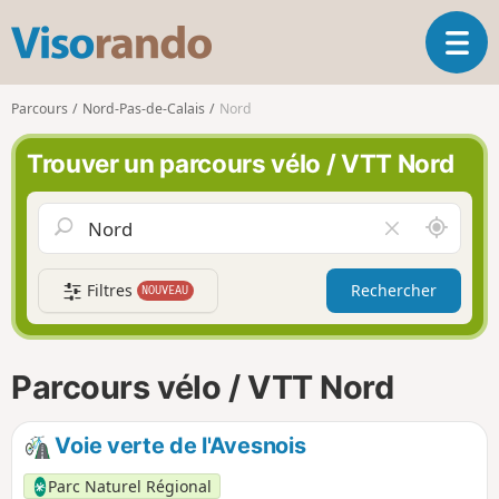
V
O
i
u
s
v
o
Parcours
Nord-Pas-de-Calais
Nord
r
r
i
a
Trouver un parcours vélo / VTT Nord
r
n
l
d
a
o
A
V
n
u
i
a
t
d
v
Filtres
Rechercher
NOUVEAU
o
e
i
u
r
g
r
l
a
d
e
Parcours vélo / VTT Nord
t
e
c
i
m
h
o
o
a
Voie verte de l'Avesnois
n
i
m
p
Parc Naturel Régional