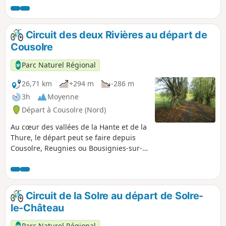
panorama et de beaux dénivelés !
Circuit des deux Rivières au départ de
Cousolre
Parc Naturel Régional
26,71 km
+294 m
-286 m
3h
Moyenne
Départ à Cousolre (Nord)
Au cœur des vallées de la Hante et de la
Thure, le départ peut se faire depuis
Cousolre, Reugnies ou Bousignies-sur-
Roc.
Circuit de la Solre au départ de Solre-
le-Château
Parc Naturel Régional