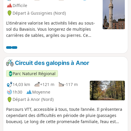
Difficile
Départ à Gussignies (Nord)
L’itinéraire valorise les activités liées au sous-
sol du Bavaisis. Vous longerez de multiples
carrières de sables, argiles ou pierres. Ce
parcours vallonné est adapté à des
cyclotouristes avertis.
Circuit des galopins à Anor
Parc Naturel Régional
14,03 km
+121 m
-117 m
1h30
Moyenne
Départ à Anor (Nord)
Parcours VTT, accessible à tous, toute l’année. Il présentera
cependant des difficultés en période de pluie (passages
boueux). Le long de cette promenade familiale, l’eau est
omniprésente (étangs, rivières, cascades) et les sentiers