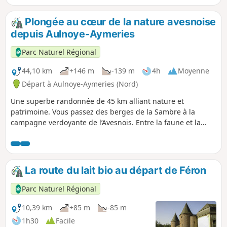
calme apaisant du chemin de halage. Une escapade idéale
mêlant nature, patrimoine industriel et plaisir de la balade.
Plongée au cœur de la nature avesnoise
depuis Aulnoye-Aymeries
Parc Naturel Régional
44,10 km
+146 m
-139 m
4h
Moyenne
Départ à Aulnoye-Aymeries (Nord)
Une superbe randonnée de 45 km alliant nature et
patrimoine. Vous passez des berges de la Sambre à la
campagne verdoyante de l’Avesnois. Entre la faune et la
flore et les paysages typiques de l’Avesnois, prenez une
bonne bouffée d’oxygène !
La route du lait bio au départ de Féron
Parc Naturel Régional
10,39 km
+85 m
-85 m
1h30
Facile