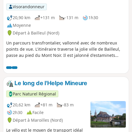
Visorandonneur
20,90 km
+131 m
-131 m
1h30
Moyenne
Départ à Bailleul (Nord)
Un parcours transfrontalier, vallonné avec de nombreux
points de vue. L'itinéraire traverse la jolie ville de Bailleul,
passe au pied du Mont Noir. Il est jalonné d'estaminets
flamands typiques et traverse aussi des zones naturelles
humides (8).
Le long de l'Helpe Mineure
Parc Naturel Régional
20,62 km
+81 m
-83 m
2h30
Facile
Départ à Maroilles (Nord)
Le vélo est le moyen de transport idéal