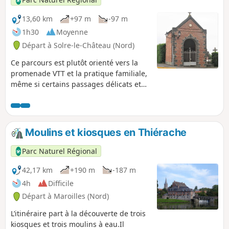
13,60 km
+97 m
-97 m
1h30
Moyenne
Départ à Solre-le-Château (Nord)
Ce parcours est plutôt orienté vers la
promenade VTT et la pratique familiale,
même si certains passages délicats et
sentiers de terre satisferont le VTTiste
sportif.
Moulins et kiosques en Thiérache
Parc Naturel Régional
42,17 km
+190 m
-187 m
4h
Difficile
Départ à Maroilles (Nord)
L’itinéraire part à la découverte de trois
kiosques et trois moulins à eau.Il