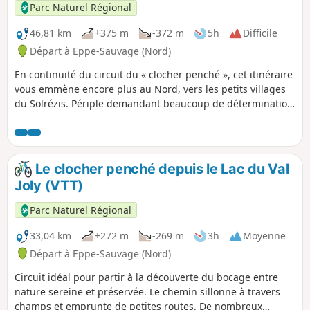
Parc Naturel Régional
46,81 km
+375 m
-372 m
5h
Difficile
Départ à Eppe-Sauvage (Nord)
En continuité du circuit du « clocher penché », cet itinéraire
vous emmène encore plus au Nord, vers les petits villages
du Solrézis. Périple demandant beaucoup de détermination
même si le retour plus facile s’effectue en grande partie par
la Voie Verte de l’avesnois, cet axe est réservé aux
déplacements doux et fait partie d’un vaste réseau de
circuits dédiés au vélo. Vous êtes sur l’EuroVélo 3 dite
Le clocher penché depuis le Lac du Val
Scandibérique qui rejoint Trondheim, en Norvège, à Saint
Joly (VTT)
Jacques de Compostelle, en Espagne.
Parc Naturel Régional
33,04 km
+272 m
-269 m
3h
Moyenne
Départ à Eppe-Sauvage (Nord)
Circuit idéal pour partir à la découverte du bocage entre
nature sereine et préservée. Le chemin sillonne à travers
champs et emprunte de petites routes. De nombreux