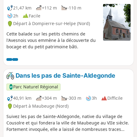
21,47 km
+112 m
-110 m
2h
Facile
Départ à Dompierre-sur-Helpe (Nord)
Cette balade sur les petits chemins de
l'Avesnois vous emmène à la découverte du
bocage et du petit patrimoine bâti.
Dans les pas de Sainte-Aldegonde
Parc Naturel Régional
40,91 km
+304 m
-303 m
3h
Difficile
Départ à Maubeuge (Nord)
Suivez les pas de Sainte-Aldegonde, native du village de
Cousolre et qui fondera la ville de Maubeuge au VIIe siècle.
Fortement invoquée, elle a laissé de nombreuses traces
encore visibles aujourd'hui ! Ce circuit offre un magnifique