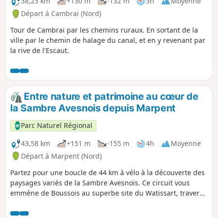
38,23 km
+130 m
-132 m
3h
Moyenne
Départ à Cambrai (Nord)
Tour de Cambrai par les chemins ruraux. En sortant de la
ville par le chemin de halage du canal, et en y revenant par
la rive de l'Escaut.
Entre nature et patrimoine au cœur de
la Sambre Avesnois depuis Marpent
Parc Naturel Régional
43,58 km
+151 m
-155 m
4h
Moyenne
Départ à Marpent (Nord)
Partez pour une boucle de 44 km à vélo à la découverte des
paysages variés de la Sambre Avesnois. Ce circuit vous
emmène de Boussois au superbe site du Watissart, traverse
Jeumont et franchit la frontière belge. Vous longerez
ensuite l’aérodrome de la Salmagne avant de profiter du