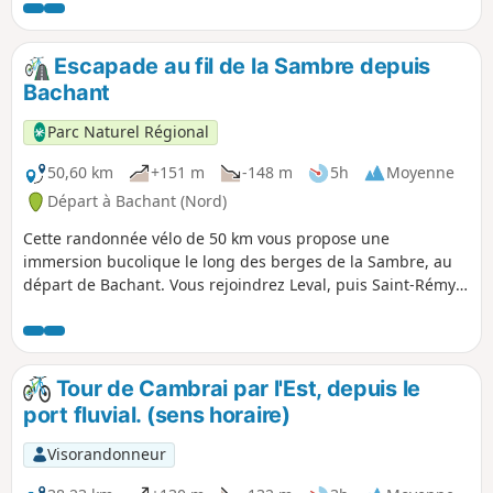
Escapade au fil de la Sambre depuis
Bachant
Parc Naturel Régional
50,60 km
+151 m
-148 m
5h
Moyenne
Départ à Bachant (Nord)
Cette randonnée vélo de 50 km vous propose une
immersion bucolique le long des berges de la Sambre, au
départ de Bachant. Vous rejoindrez Leval, puis Saint-Rémy-
du-Nord, en traversant des paysages paisibles et
verdoyants. L’itinéraire vous emmène au port d’Hautmont,
parfait pour une pause conviviale au bord de l’eau. Une
boucle idéale pour allier détente, nature, faune et flore
Tour de Cambrai par l'Est, depuis le
locale.
port fluvial. (sens horaire)
Visorandonneur