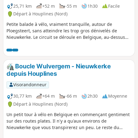
25,71 km
+52 m
-55 m
1h30
Facile
Départ à Houplines (Nord)
Petite balade à vélo, vraiment tranquille, autour de
Ploegsteert, sans atteindre les trop gros dénivelés de
Nieuwkerke. Le circuit se déroule en Belgique, au-dessus
d'Armentiéres, tout en passant par le Bizet.
Boucle Wulvergem - Nieuwkerke
depuis Houplines
Visorandonneur
30,77 km
+64 m
-66 m
2h30
Moyenne
Départ à Houplines (Nord)
Un petit tour à vélo en Belgique en commençant gentiment
sur des routes plates. Il n'y a qu'aux environs de
Nieuwkerke que vous transpirerez un peu. Le reste du
parcours est vraiment tranquille.