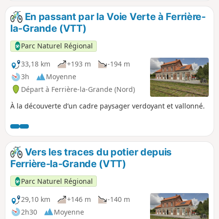
En passant par la Voie Verte à Ferrière-
la-Grande (VTT)
Parc Naturel Régional
33,18 km
+193 m
-194 m
3h
Moyenne
Départ à Ferrière-la-Grande (Nord)
À la découverte d’un cadre paysager verdoyant et vallonné.
Vers les traces du potier depuis
Ferrière-la-Grande (VTT)
Parc Naturel Régional
29,10 km
+146 m
-140 m
2h30
Moyenne