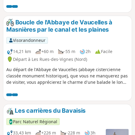
Boucle de l'Abbaye de Vaucelles à
Masnières par le canal et les plaines
Visorandonneur
14,21 km
+60 m
-55 m
2h
Facile
Départ à Les Rues-des-Vignes (Nord)
Au départ de l'Abbaye de Vaucelles (abbaye cistercienne
classée monument historique), que vous ne manquerez pas
de visiter, vous apprécierez le charme d'une balade le long
du canal de Saint-Quentin, puis vous découvrirez les
magnifiques points de vue sur les plaines du Cambrésis.
Les carrières du Bavaisis
Parc Naturel Régional
33,43 km
+226 m
-228 m
3h