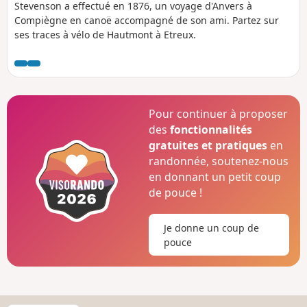
Stevenson a effectué en 1876, un voyage d'Anvers à
Compiègne en canoë accompagné de son ami. Partez sur
ses traces à vélo de Hautmont à Etreux.
Pour continuer à proposer
des
fonctionnalités
gratuites et pratiques
en
randonnée, soutenez-nous
en donnant un petit coup
de pouce !
Je donne un coup de
pouce