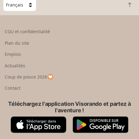
C
R
h
e
o
t
i
o
s
CGU et confidentialité
u
i
r
s
Plan du site
e
s
n
e
Emplois
h
z
Actualités
a
u
u
n
Coup de pouce 2026
t
p
a
Contact
y
s
Téléchargez l'application Visorando et partez à
l'aventure !
A
G
p
o
p
o
S
g