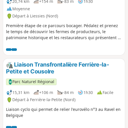
20,74 km
+154 m
-83 m
1h30
Moyenne
Départ à Liessies (Nord)
Première étape de ce parcours bocager. Pédalez et prenez
le temps de découvrir les fermes de producteurs, le
patrimoine historique et les restaurateurs qui présentent à
leur carte les bons produits régionaux et laissez vous
raconter l'histoire du paysage ...
Liaison Transfrontalière Ferrière-la-
Petite et Cousolre
Parc Naturel Régional
15,31 km
+106 m
-84 m
1h30
Facile
Départ à Ferrière-la-Petite (Nord)
Liaison cyclo qui permet de relier l'eurovélo n°3 au Ravel en
Belgique