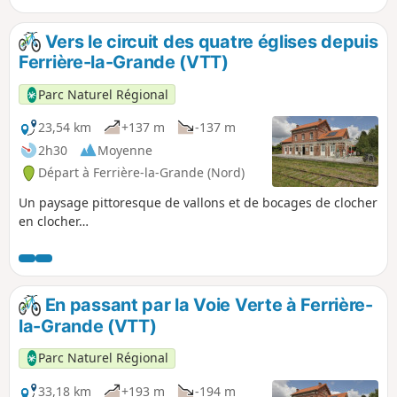
Vers le circuit des quatre églises depuis
Ferrière-la-Grande (VTT)
Parc Naturel Régional
23,54 km
+137 m
-137 m
2h30
Moyenne
Départ à Ferrière-la-Grande (Nord)
Un paysage pittoresque de vallons et de bocages de clocher
en clocher…
En passant par la Voie Verte à Ferrière-
la-Grande (VTT)
Parc Naturel Régional
33,18 km
+193 m
-194 m