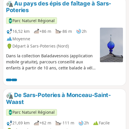
Au pays des épis de faîtage à Sars-
p
Poteries
Parc Naturel Régional
16,52 km
+86 m
-86 m
2h
Moyenne
Départ à Sars-Poteries (Nord)
Dans la collection Baladavesnois (application
mobile gratuite), parcours conseillé aux
enfants à partir de 10 ans, cette balade à vélo
vous fera traverser Sars-Poteries, Beugnies,
Dimont et Lez-Fontaine.
De Sars-Poteries à Monceau-Saint-
Waast
Parc Naturel Régional
21,69 km
+62 m
-111 m
2h
Facile