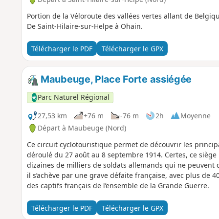
Portion de la Véloroute des vallées vertes allant de Belgiq
De Saint-Hilaire-sur-Helpe à Ohain.
Télécharger le PDF
Télécharger le GPX
Maubeuge, Place Forte assiégée
Parc Naturel Régional
27,53 km
+76 m
-76 m
2h
Moyenne
Départ à Maubeuge (Nord)
Ce circuit cyclotouristique permet de découvrir les princi
déroulé du 27 août au 8 septembre 1914. Certes, ce siège
dizaines de milliers de soldats allemands qui ne peuvent c
il s’achève par une grave défaite française, avec plus de 4
des captifs français de l’ensemble de la Grande Guerre.
Télécharger le PDF
Télécharger le GPX