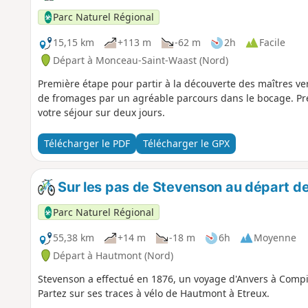
Parc Naturel Régional
15,15 km
+113 m
-62 m
2h
Facile
Départ à Monceau-Saint-Waast (Nord)
Première étape pour partir à la découverte des maîtres ve
de fromages par un agréable parcours dans le bocage. Pren
votre séjour sur deux jours.
Télécharger le PDF
Télécharger le GPX
Sur les pas de Stevenson au départ d
Parc Naturel Régional
55,38 km
+14 m
-18 m
6h
Moyenne
Départ à Hautmont (Nord)
Stevenson a effectué en 1876, un voyage d'Anvers à Com
Partez sur ses traces à vélo de Hautmont à Etreux.