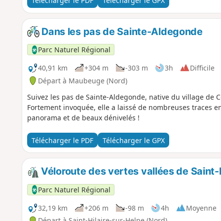
Télécharger le PDF
Télécharger le GPX
Dans les pas de Sainte-Aldegonde
Parc Naturel Régional
40,91 km
+304 m
-303 m
3h
Difficile
Départ à Maubeuge (Nord)
Suivez les pas de Sainte-Aldegonde, native du village de C
Fortement invoquée, elle a laissé de nombreuses traces enc
panorama et de beaux dénivelés !
Télécharger le PDF
Télécharger le GPX
Véloroute des vertes vallées de Saint-
Parc Naturel Régional
32,19 km
+206 m
-98 m
4h
Moyenne
Départ à Saint-Hilaire-sur-Helpe (Nord)