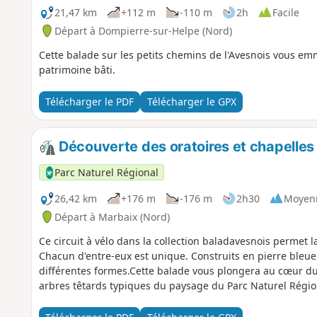
21,47 km
+112 m
-110 m
2h
Facile
Départ à Dompierre-sur-Helpe (Nord)
Cette balade sur les petits chemins de l'Avesnois vous em
patrimoine bâti.
Télécharger le PDF
Télécharger le GPX
Découverte des oratoires et chapelles
Parc Naturel Régional
26,42 km
+176 m
-176 m
2h30
Moyen
Départ à Marbaix (Nord)
Ce circuit à vélo dans la collection baladavesnois permet 
Chacun d'entre-eux est unique. Construits en pierre bleue
différentes formes.Cette balade vous plongera au cœur du
arbres têtards typiques du paysage du Parc Naturel Région