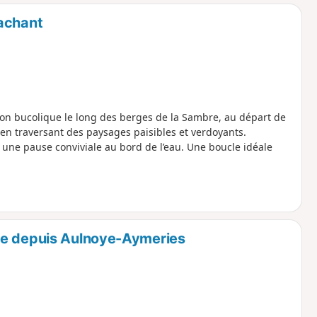
o
a
Bachant
i
m
p
n bucolique le long des berges de la Sambre, au départ de
en traversant des paysages paisibles et verdoyants.
 une pause conviviale au bord de l’eau. Une boucle idéale
se depuis Aulnoye-Aymeries