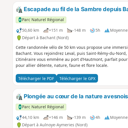
Escapade au fil de la Sambre depuis 
Parc Naturel Régional
50,60 km
+151 m
-148 m
5h
Moyenne
Départ à Bachant (Nord)
Cette randonnée vélo de 50 km vous propose une immersio
Bachant. Vous rejoindrez Leval, puis Saint-Rémy-du-Nord, 
L’itinéraire vous emmène au port d’Hautmont, parfait pour
pour allier détente, nature, faune et flore locale.
Télécharger le PDF
Télécharger le GPX
Plongée au cœur de la nature avesnoi
Parc Naturel Régional
44,10 km
+146 m
-139 m
4h
Moyenne
Départ à Aulnoye-Aymeries (Nord)