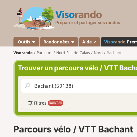
V
i
s
o
r
a
Outils
Randonnées
Aide ↗
Viso
rando
Pre
n
Visorando
Parcours
Nord-Pas-de-Calais
Nord
Bachant
d
o
Trouver un parcours vélo / VTT Bach
Filtres
NOUVEAU
Parcours vélo / VTT Bachant