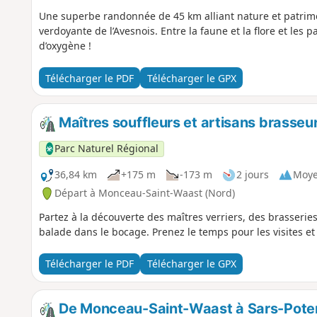
Une superbe randonnée de 45 km alliant nature et patrim
verdoyante de l’Avesnois. Entre la faune et la flore et les
d’oxygène !
Télécharger le PDF
Télécharger le GPX
Maîtres souffleurs et artisans brasseu
Parc Naturel Régional
36,84 km
+175 m
-173 m
2 jours
Moy
Départ à Monceau-Saint-Waast (Nord)
Partez à la découverte des maîtres verriers, des brasseri
balade dans le bocage. Prenez le temps pour les visites et
Télécharger le PDF
Télécharger le GPX
De Monceau-Saint-Waast à Sars-Pote