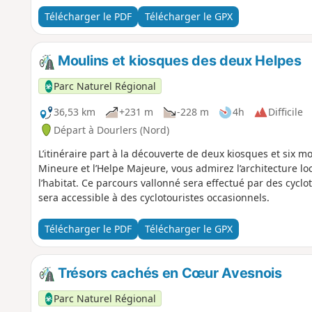
Télécharger le PDF
Télécharger le GPX
Moulins et kiosques des deux Helpes
Parc Naturel Régional
36,53 km
+231 m
-228 m
4h
Difficile
Départ à Dourlers (Nord)
L’itinéraire part à la découverte de deux kiosques et six mo
Mineure et l’Helpe Majeure, vous admirez l’architecture loc
l’habitat. Ce parcours vallonné sera effectué par des cyclo
sera accessible à des cyclotouristes occasionnels.
Télécharger le PDF
Télécharger le GPX
Trésors cachés en Cœur Avesnois
Parc Naturel Régional