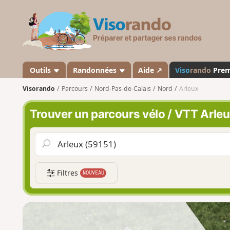
V
i
s
o
r
a
Outils
Randonnées
Aide ↗
Viso
rando
Pre
n
Visorando
Parcours
Nord-Pas-de-Calais
Nord
Arleux
d
o
Trouver un parcours vélo / VTT Arle
Filtres
NOUVEAU