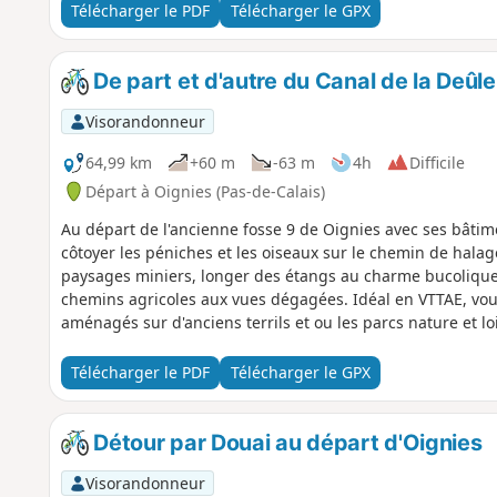
Télécharger le PDF
Télécharger le GPX
De part et d'autre du Canal de la Deûle
Visorandonneur
64,99 km
+60 m
-63 m
4h
Difficile
Départ à Oignies (Pas-de-Calais)
Au départ de l'ancienne fosse 9 de Oignies avec ses bâtim
côtoyer les péniches et les oiseaux sur le chemin de halag
paysages miniers, longer des étangs au charme bucolique
chemins agricoles aux vues dégagées. Idéal en VTTAE, vou
aménagés sur d'anciens terrils et ou les parcs nature et loi
Télécharger le PDF
Télécharger le GPX
Détour par Douai au départ d'Oignies
Visorandonneur