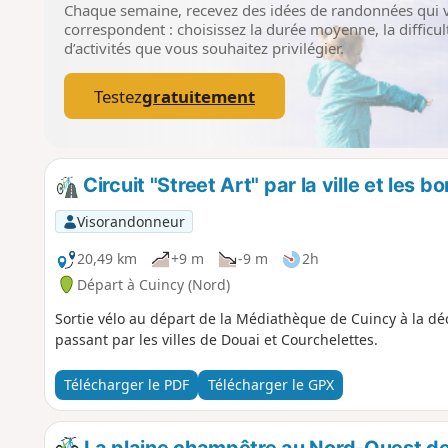
Chaque semaine, recevez des idées de randonnées qui 
correspondent : choisissez la durée moyenne, la difficult
d’activités que vous souhaitez privilégier.
Testez
gratuitement
Circuit "Street Art" par la ville et les b
Visorandonneur
20,49 km
+9 m
-9 m
2h
Départ à Cuincy (Nord)
Sortie vélo au départ de la Médiathèque de Cuincy à la dé
passant par les villes de Douai et Courchelettes.
Télécharger le PDF
Télécharger le GPX
La plaine champêtre au Nord-Ouest d