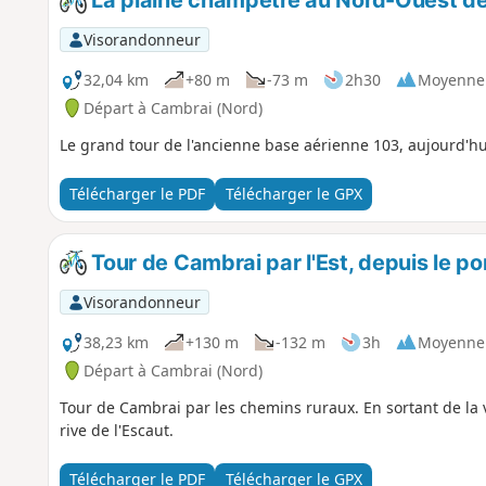
Visorandonneur
32,04 km
+80 m
-73 m
2h30
Moyenne
Départ à Cambrai (Nord)
Le grand tour de l'ancienne base aérienne 103, aujourd'h
Télécharger le PDF
Télécharger le GPX
Tour de Cambrai par l'Est, depuis le port
Visorandonneur
38,23 km
+130 m
-132 m
3h
Moyenne
Départ à Cambrai (Nord)
Tour de Cambrai par les chemins ruraux. En sortant de la v
rive de l'Escaut.
Télécharger le PDF
Télécharger le GPX