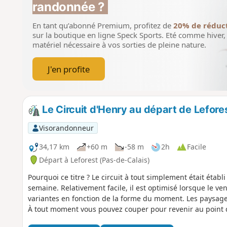
randonnée ?
En tant qu’abonné Premium, profitez de
20% de réduc
sur la boutique en ligne Speck Sports.
Eté comme hiver, 
matériel nécessaire à vos sorties de pleine nature.
J'en profite
Le Circuit d'Henry au départ de Lefore
Visorandonneur
34,17 km
+60 m
-58 m
2h
Facile
Départ à Leforest (Pas-de-Calais)
Pourquoi ce titre ? Le circuit à tout simplement était établi 
semaine. Relativement facile, il est optimisé lorsque le vent 
variantes en fonction de la forme du moment. Les paysage
À tout moment vous pouvez couper pour revenir au point d