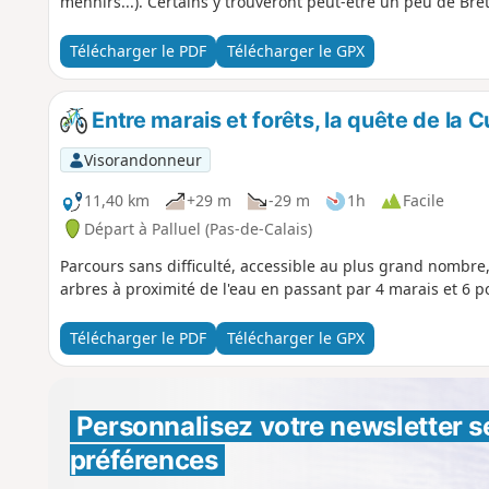
menhirs...). Certains y trouveront peut-être un peu de Bre
Télécharger le PDF
Télécharger le GPX
Entre marais et forêts, la quête de la 
Visorandonneur
11,40 km
+29 m
-29 m
1h
Facile
Départ à Palluel (Pas-de-Calais)
Parcours sans difficulté, accessible au plus grand nombre, 
arbres à proximité de l'eau en passant par 4 marais et 6 p
Télécharger le PDF
Télécharger le GPX
Personnalisez votre newsletter 
s
préférences