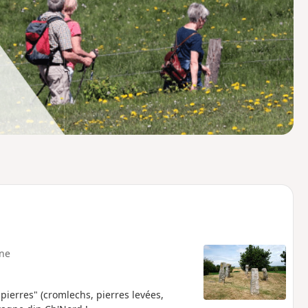
o
a
i
m
p
ne
pierres" (cromlechs, pierres levées,