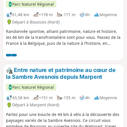
p
Parc Naturel Régional
61,48 km
+178 m
-171 m
6h
Moyenne
Départ à Boussois (Nord)
Randonnée sportive, alliant patrimoine, nature et histoire,
les 66 km de la transfrontalière sont pour vous. Passez de la
France à la Belgique, puis de la nature à l’histoire, en
quelques coups de pédales.
Entre nature et patrimoine au cœur de
la Sambre Avesnois depuis Marpent
Parc Naturel Régional
43,58 km
+151 m
-155 m
4h
Moyenne
Départ à Marpent (Nord)
Partez pour une boucle de 44 km à vélo à la découverte des
paysages variés de la Sambre Avesnois. Ce circuit vous
emmène de Boussois au superbe site du Watissart, traverse