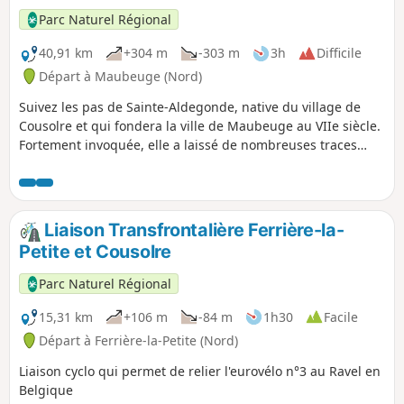
française, avec plus de 40 000 prisonniers,
Parc Naturel Régional
soit le dixième de l’ensemble des captifs
français de l’ensemble de la Grande Guerre.
40,91 km
+304 m
-303 m
3h
Difficile
Départ à Maubeuge (Nord)
Suivez les pas de Sainte-Aldegonde, native du village de
Cousolre et qui fondera la ville de Maubeuge au VIIe siècle.
Fortement invoquée, elle a laissé de nombreuses traces
encore visibles aujourd'hui ! Ce circuit offre un magnifique
panorama et de beaux dénivelés !
Liaison Transfrontalière Ferrière-la-
Petite et Cousolre
Parc Naturel Régional
15,31 km
+106 m
-84 m
1h30
Facile
Départ à Ferrière-la-Petite (Nord)
Liaison cyclo qui permet de relier l'eurovélo n°3 au Ravel en
Belgique