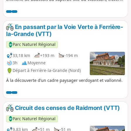
Jeumont et franchit la frontière belge. Vous longerez
ensuite l’aérodrome de la Salmagne avant de profiter du
calme apaisant du chemin de halage. Une escapade idéale
mêlant nature, patrimoine industriel et plaisir de la balade.
En passant par la Voie Verte à Ferrière-
la-Grande (VTT)
Parc Naturel Régional
33,18 km
+193 m
-194 m
3h
Moyenne
Départ à Ferrière-la-Grande (Nord)
À la découverte d’un cadre paysager verdoyant et vallonné.
Circuit des censes de Raidmont (VTT)
Parc Naturel Régional
9,83 km
+51 m
-51 m