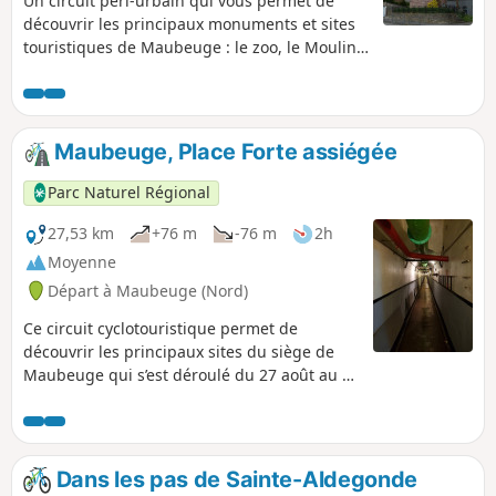
Un circuit péri-urbain qui vous permet de
découvrir les principaux monuments et sites
touristiques de Maubeuge : le zoo, le Moulin
tablette, l'arsenal, la ferme du zoo, les
espaces fortifiés. En suivant le chemin de
halage le long de la Sambre, laissez-vous
surprendre par des espaces préservés.
Maubeuge, Place Forte assiégée
Maubeuge est formé de 11 quartiers, votre
circuit vous permettra de les traverser. Ce
Parc Naturel Régional
circuit est conçu pour les VTT et VTC mais est
tout à fait accessible à pied.
27,53 km
+76 m
-76 m
2h
Moyenne
Départ à Maubeuge (Nord)
Ce circuit cyclotouristique permet de
découvrir les principaux sites du siège de
Maubeuge qui s’est déroulé du 27 août au 8
septembre 1914. Certes, ce siège immobilise
pendant plusieurs jours des dizaines de
milliers de soldats allemands qui ne peuvent
combattre lors de la bataille de la Marne,
Dans les pas de Sainte-Aldegonde
mais il s’achève par une grave défaite