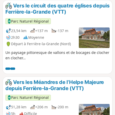
Vers le circuit des quatre églises depuis
Ferrière-la-Grande (VTT)
Parc Naturel Régional
23,54 km
+137 m
-137 m
2h30
Moyenne
Départ à Ferrière-la-Grande (Nord)
Un paysage pittoresque de vallons et de bocages de clocher
en clocher…
Vers les Méandres de l’Helpe Majeure
depuis Ferrière-la-Grande (VTT)
Parc Naturel Régional
51,28 km
+206 m
-200 m
5h
Difficile