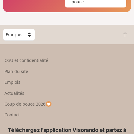
pouce
C
R
h
e
o
t
i
o
s
CGU et confidentialité
u
i
r
s
Plan du site
e
s
n
e
Emplois
h
z
Actualités
a
u
u
n
Coup de pouce 2026
t
p
a
Contact
y
s
Téléchargez l'application Visorando et partez à