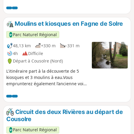
Moulins et kiosques en Fagne de Solre
Parc Naturel Régional
48,13 km
+330 m
-331 m
4h
Difficile
Départ à Cousolre (Nord)
L'itinéraire part à la découverte de 5
kiosques et 3 moulins à eau.Vous
emprunterez également l’ancienne voie
ferrée reconvertie en voie verte. Ce
parcours vallonné est adapté à des
cyclotouristes avertis.
Circuit des deux Rivières au départ de
Cousolre
Parc Naturel Régional