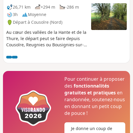
26,71 km
+294 m
-286 m
3h
Moyenne
Départ à Cousolre (Nord)
Au cœur des vallées de la Hante et de la
Thure, le départ peut se faire depuis
Cousolre, Reugnies ou Bousignies-sur-
Roc.
Pour continuer à proposer
des
fonctionnalités
gratuites et pratiques
en
randonnée, soutenez-nous
en donnant un petit coup
de pouce !
Je donne un coup de