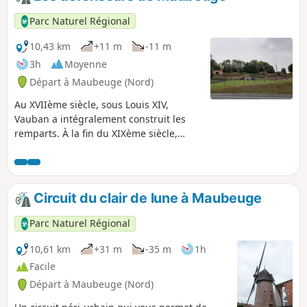
Parc Naturel Régional
10,43 km
+11 m
-11 m
3h
Moyenne
Départ à Maubeuge (Nord)
Au XVIIème siècle, sous Louis XIV,
Vauban a intégralement construit les
remparts. À la fin du XIXème siècle,
cette muraille évolue, plusieurs forts de
type Seré de Rivières sont construits, ils
constituaient la ceinture fortifiée de la
ville.
Circuit du clair de lune à Maubeuge
Parc Naturel Régional
10,61 km
+31 m
-35 m
1h
Facile
Départ à Maubeuge (Nord)