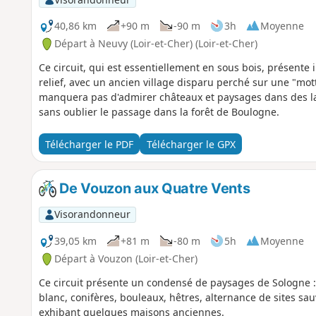
40,86 km
+90 m
-90 m
3h
Moyenne
Départ à Neuvy (Loir-et-Cher) (Loir-et-Cher)
Ce circuit, qui est essentiellement en sous bois, présent
relief, avec un ancien village disparu perché sur une "mot
manquera pas d'admirer châteaux et paysages dans des l
sans oublier le passage dans la forêt de Boulogne.
Télécharger le PDF
Télécharger le GPX
De Vouzon aux Quatre Vents
Visorandonneur
39,05 km
+81 m
-80 m
5h
Moyenne
Départ à Vouzon (Loir-et-Cher)
Ce circuit présente un condensé de paysages de Sologne :
blanc, conifères, bouleaux, hêtres, alternance de sites sau
exhibant quelques maisons anciennes.