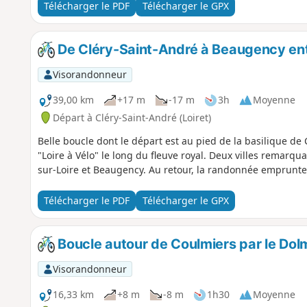
Télécharger le PDF
Télécharger le GPX
De Cléry-Saint-André à Beaugency entr
Visorandonneur
39,00 km
+17 m
-17 m
3h
Moyenne
Départ à Cléry-Saint-André (Loiret)
Belle boucle dont le départ est au pied de la basilique de 
"Loire à Vélo" le long du fleuve royal. Deux villes remarqu
sur-Loire et Beaugency. Au retour, la randonnée emprunte
Télécharger le PDF
Télécharger le GPX
Boucle autour de Coulmiers par le Dol
Visorandonneur
16,33 km
+8 m
-8 m
1h30
Moyenne