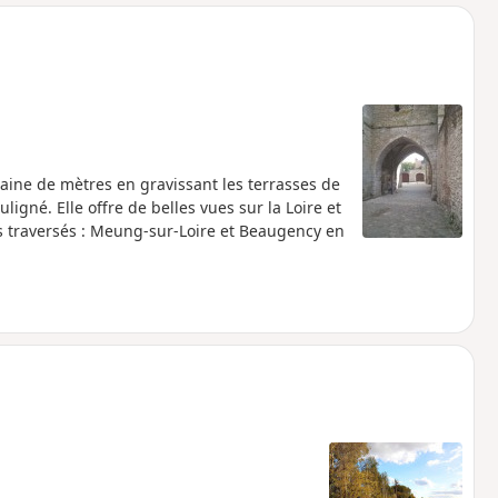
o
a
i
m
p
ine de mètres en gravissant les terrasses de
uligné. Elle offre de belles vues sur la Loire et
ges traversés : Meung-sur-Loire et Beaugency en