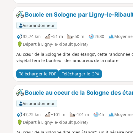
Boucle en Sologne par Ligny-le-Ribault
Visorandonneur
32,74 km
+51 m
-50 m
2h30
Moyenne
Départ à Ligny-le-Ribault (Loiret)
Au cœur de la Sologne dite 'des étangs', cette randonnée q
végétal fera le bonheur des amoureux de la nature.
Télécharger le PDF
Télécharger le GPX
Boucle au coeur de la Sologne des ét
Visorandonneur
47,75 km
+101 m
-101 m
4h
Moyenne
Départ à Ligny-le-Ribault (Loiret)
Au cœur de la Sologne dite "des Étangs", un itinéraire pri