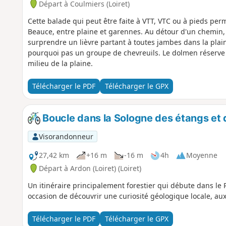
Départ à Coulmiers (Loiret)
Cette balade qui peut être faite à VTT, VTC ou à pieds per
Beauce, entre plaine et garennes. Au détour d'un chemin,
surprendre un lièvre partant à toutes jambes dans la plain
pourquoi pas un groupe de chevreuils. Le dolmen réserv
milieu de la plaine.
Télécharger le PDF
Télécharger le GPX
Boucle dans la Sologne des étangs et 
Visorandonneur
27,42 km
+16 m
-16 m
4h
Moyenne
Départ à Ardon (Loiret) (Loiret)
Un itinéraire principalement forestier qui débute dans le
occasion de découvrir une curiosité géologique locale, aux
Télécharger le PDF
Télécharger le GPX