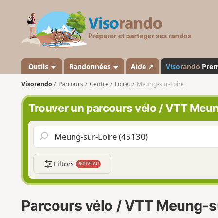
V
i
s
o
r
a
Outils
Randonnées
Aide ↗
Viso
rando
Pre
n
Visorando
Parcours
Centre
Loiret
Meung-sur-Loire
d
o
Trouver un parcours vélo / VTT Meu
Filtres
NOUVEAU
Parcours vélo / VTT Meung-s