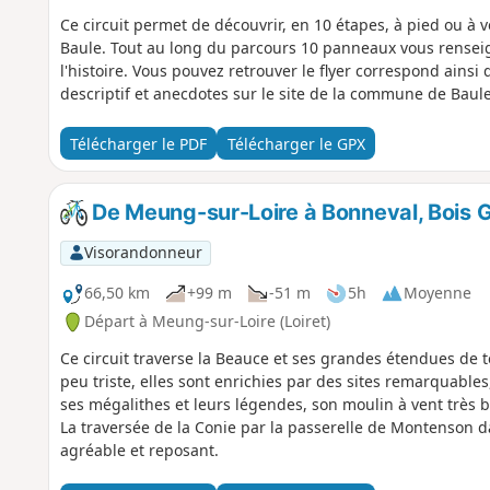
Ce circuit permet de découvrir, en 10 étapes, à pied ou à v
Baule. Tout au long du parcours 10 panneaux vous renseig
l'histoire. Vous pouvez retrouver le flyer correspond ains
descriptif et anecdotes sur le site de la commune de Baule
Télécharger le PDF
Télécharger le GPX
De Meung-sur-Loire à Bonneval, Bois G
Visorandonneur
66,50 km
+99 m
-51 m
5h
Moyenne
Départ à Meung-sur-Loire (Loiret)
Ce circuit traverse la Beauce et ses grandes étendues de 
peu triste, elles sont enrichies par des sites remarquabl
ses mégalithes et leurs légendes, son moulin à vent très 
La traversée de la Conie par la passerelle de Montenson d
agréable et reposant.