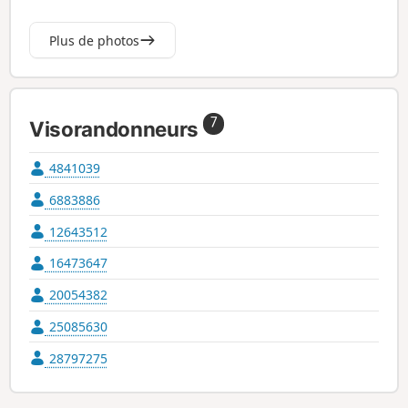
Plus de photos
7
Visorandonneurs
4841039
6883886
12643512
16473647
20054382
25085630
28797275