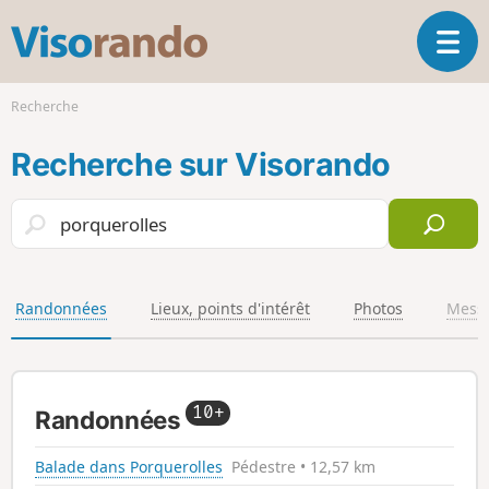
V
O
i
u
s
v
o
Recherche
r
r
i
a
Recherche sur Visorando
r
n
l
d
a
o
n
a
v
i
Randonnées
Lieux, points d'intérêt
Photos
Mess
g
a
t
i
10+
Randonnées
o
n
Balade dans Porquerolles
Pédestre • 12,57 km