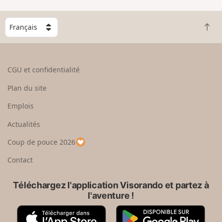
C
R
h
e
o
t
i
o
s
CGU et confidentialité
u
i
r
s
Plan du site
e
s
n
e
Emplois
h
z
Actualités
a
u
u
n
Coup de pouce 2026
t
p
a
Contact
y
s
Téléchargez l'application Visorando et partez à
l'aventure !
A
G
p
o