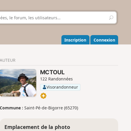
R
e
c
h
e
Inscription
Connexion
r
c
h
AUTEUR
e
r
MCTOUL
122 Randonnées
Visorandonneur
Commune :
Saint-Pé-de-Bigorre (65270)
Emplacement de la photo