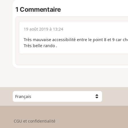
1 Commentaire
19 août 2019 à 13:24
Très mauvaise accessibilité entre le point 8 et 9 car c
Très belle rando .
C
h
o
i
s
CGU et confidentialité
i