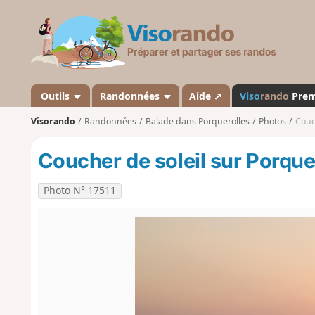
V
i
s
o
r
a
Outils
Randonnées
Aide ↗
Viso
rando
Pre
n
Visorando
Randonnées
Balade dans Porquerolles
Photos
Couc
d
o
Coucher de soleil sur Porque
Photo N° 17511