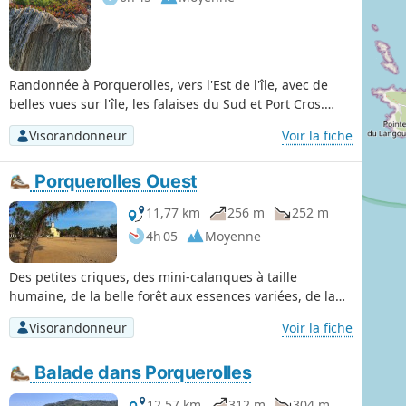
Randonnée à Porquerolles, vers l'Est de l'île, avec de
belles vues sur l'île, les falaises du Sud et Port Cros.
Proposée en cas de gros vent d'Ouest (70 km/h),
Visorandonneur
Voir la fiche
rendant l'accès à la pointe Ouest difficile. Le trajet est
basé sur une excursion à la journée sur l'île (arrivée du
Porquerolles Ouest
bateau à 10h45, départ 17h30) et un pique-nique tardif
sur la Plage de Notre-Dame.
11,77 km
256 m
252 m
4h 05
Moyenne
Des petites criques, des mini-calanques à taille
humaine, de la belle forêt aux essences variées, de la
plaine agricole, des plages de sable fin, en passant par
Visorandonneur
Voir la fiche
des falaises aux vues superbes, une promenade variée
qui ne vous fera entrevoir qu'une petite moitié de la
Balade dans Porquerolles
beauté de cette île. Très important: Renseignez vous sur
les restrictions d’accès aux massifs forestiers.
12,57 km
312 m
304 m