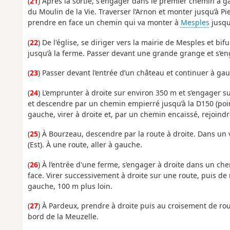
(
21
) Après la sortie, s'engager dans le premier chemin à g
du Moulin de la Vie. Traverser l’Arnon et monter jusqu’à Pie
prendre en face un chemin qui va monter à
Mesples
jusqu’
(
22
) De l'église, se diriger vers la mairie de Mesples et bif
jusqu’à la ferme. Passer devant une grande grange et s’eng
(
23
) Passer devant l’entrée d’un château et continuer à gau
(
24
) L’emprunter à droite sur environ 350 m et s’engager 
et descendre par un chemin empierré jusqu’à la D150 (poin
gauche, virer à droite et, par un chemin encaissé, rejoind
(
25
) À Bourzeau, descendre par la route à droite. Dans un 
(Est). À une route, aller à gauche.
(
26
) À l’entrée d'une ferme, s’engager à droite dans un ch
face. Virer successivement à droite sur une route, puis de 
gauche, 100 m plus loin.
(
27
) À Pardeux, prendre à droite puis au croisement de ro
bord de la Meuzelle.