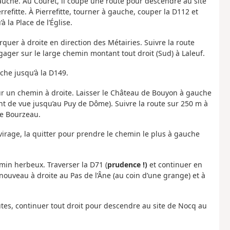
auche. Au Couret, il coupe une route pour descendre au site
rrefitte. À Pierrefitte, tourner à gauche, couper la D112 et
à la Place de l’Église.
urquer à droite en direction des Métairies. Suivre la route
ager sur le large chemin montant tout droit (Sud) à Laleuf.
che jusqu’à la D149.
sur un chemin à droite. Laisser le Château de Bouyon à gauche
t de vue jusqu’au Puy de Dôme). Suivre la route sur 250 m à
re Bourzeau.
virage, la quitter pour prendre le chemin le plus à gauche
emin herbeux. Traverser la D71 (
prudence !)
et continuer en
nouveau à droite au Pas de l’Âne (au coin d’une grange) et à
utes, continuer tout droit pour descendre au site de Nocq au