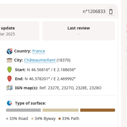
n°
1206833
 update
Last review
ar 2025
–
Country:
France
City:
Châteaumeillant
(18370)
Start:
N 46.56816° / E 2.188656°
End:
N 46.378201° / E 2.469992°
IGN map(s):
Ref. 2327E, 2327O, 2328E, 2328O
Type of surface:
■
33% Road
■
34% Byway
■
33% Path