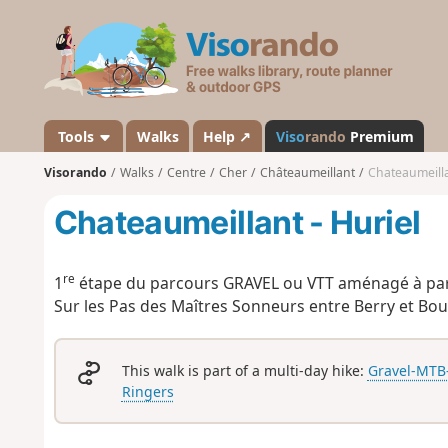
V
i
s
o
r
a
Tools
Walks
Help ↗
Viso
rando
Premium
n
Visorando
Walks
Centre
Cher
Châteaumeillant
Chateaumeilla
d
o
Chateaumeillant - Huriel
re
1
étape du parcours GRAVEL ou VTT aménagé à part
Sur les Pas des Maîtres Sonneurs entre Berry et Bo
This walk is part of a multi-day hike:
Gravel-MTB-
Ringers