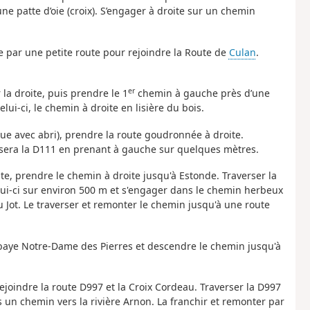
ne patte d’oie (croix). S’engager à droite sur un chemin
ge par une petite route pour rejoindre la Route de
Culan
.
er
 la droite, puis prendre le 1
chemin à gauche près d’une
lui-ci, le chemin à droite en lisière du bois.
ue avec abri), prendre la route goudronnée à droite.
ersera la D111 en prenant à gauche sur quelques mètres.
ute, prendre le chemin à droite jusqu'à Estonde. Traverser la
lui-ci sur environ 500 m et s'engager dans le chemin herbeux
u Jot. Le traverser et remonter le chemin jusqu'à une route
Abbaye Notre-Dame des Pierres et descendre le chemin jusqu'à
rejoindre la route D997 et la Croix Cordeau. Traverser la D997
s un chemin vers la rivière Arnon. La franchir et remonter par