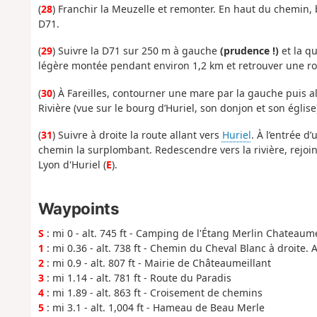
(
28
) Franchir la Meuzelle et remonter. En haut du chemin, bi
D71.
(
29
) Suivre la D71 sur 250 m à gauche
(prudence !)
et la q
légère montée pendant environ 1,2 km et retrouver une rout
(
30
) À Fareilles, contourner une mare par la gauche puis al
Rivière (vue sur le bourg d’Huriel, son donjon et son église)
(
31
) Suivre à droite la route allant vers
Huriel
. À l’entrée d
chemin la surplombant. Redescendre vers la rivière, rejoi
Lyon d'Huriel (
E
).
Waypoints
S
: mi 0 - alt. 745 ft - Camping de l'Étang Merlin Chateaum
1
: mi 0.36 - alt. 738 ft - Chemin du Cheval Blanc à droite. 
2
: mi 0.9 - alt. 807 ft - Mairie de Châteaumeillant
3
: mi 1.14 - alt. 781 ft - Route du Paradis
4
: mi 1.89 - alt. 863 ft - Croisement de chemins
5
: mi 3.1 - alt. 1,004 ft - Hameau de Beau Merle