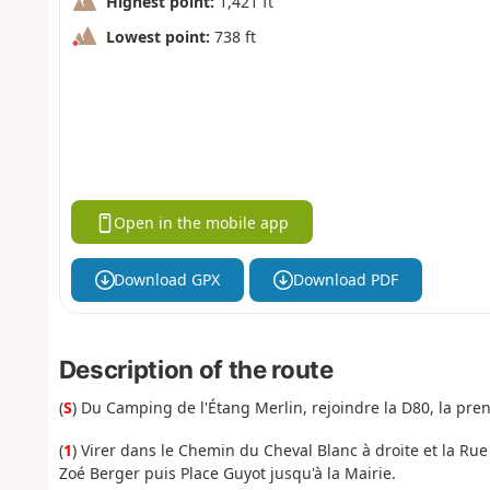
Highest point:
1,421 ft
Lowest point:
738 ft
Open in the mobile app
Download GPX
Download PDF
Description of the route
(
S
) Du Camping de l'Étang Merlin, rejoindre la D80, la pren
(
1
) Virer dans le Chemin du Cheval Blanc à droite et la Ru
Zoé Berger puis Place Guyot jusqu'à la Mairie.