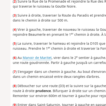
(
2
) Suivre la Rue de la Promenade et rejoindre la Rue des R
qui traverse le ruisseau la Goutte Noire.
(
3
) Suivre à droite, traverser la Route du Paradis et prendr
dans le chemin à droite sur 500 m.
(
4
) Virer à gauche, traverser de nouveau le ruisseau la Gou
er
rejoindre Beaumerle en prenant le 1
chemin à droite. À l
(
5
) La suivre, traverser le hameau et rejoindre la D105 que 
er
ruisseau. Prendre le 1
chemin à droite et traverser la Forê
e
(
6
) Au
Manoir de Maritet
, virer dans le 2
sentier à gauche.
une route goudronnée. Partir à gauche jusqu’à un carrefou
(
7
) S'engager dans un chemin à gauche. Au bout d'environ 
dans un chemin encaissé entre deux rangées d’arbres.
(
8
) Déboucher sur une route (D3) et la suivre sur la gauch
route à droite
prudence
. Bifurquer à droite sur un chemin
Remonter sur environ 600m et tourner à gauche pour rejoin
(
9
) Entrer dans Saint-Saturnin, tourner à gauche en passant