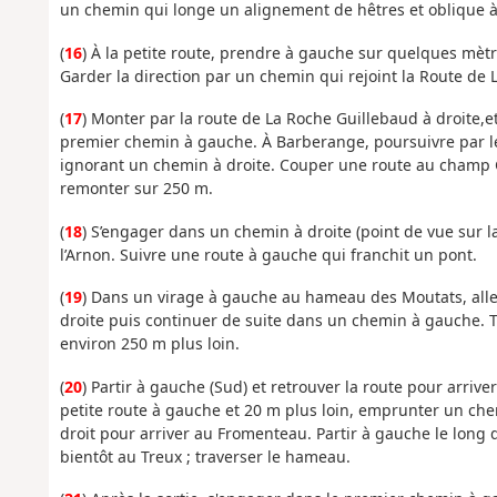
un chemin qui longe un alignement de hêtres et oblique 
(
16
) À la petite route, prendre à gauche sur quelques mè
Garder la direction par un chemin qui rejoint la Route de 
(
17
) Monter par la route de La Roche Guillebaud à droite,et 
premier chemin à gauche. À Barberange, poursuivre par le
ignorant un chemin à droite. Couper une route au champ Gre
remonter sur 250 m.
(
18
) S’engager dans un chemin à droite (point de vue sur la
l’Arnon. Suivre une route à gauche qui franchit un pont.
(
19
) Dans un virage à gauche au hameau des Moutats, aller
droite puis continuer de suite dans un chemin à gauche. 
environ 250 m plus loin.
(
20
) Partir à gauche (Sud) et retrouver la route pour arriv
petite route à gauche et 20 m plus loin, emprunter un che
droit pour arriver au Fromenteau. Partir à gauche le long 
bientôt au Treux ; traverser le hameau.