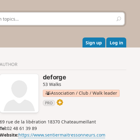
S
e
a
r
c
Sign up
Log in
h
AUTHOR
deforge
53 Walks
Association / Club / Walk leader
PRO
69 rue de la libération 18370 Chateaumeillant
Tel:
02 48 61 39 89
Website:
https://www.sentiermaitressonneurs.com