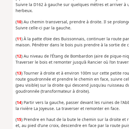
Suivre la D162 à gauche sur quelques mètres et arriver à u
herbeux.
(
10
) Au chemin transversal, prendre à droite. Il se prolon
Suivre celle-ci par la gauche.
(
11
) À la patte d’oie des Buissonnais, continuer la route par
maison. Pénétrer dans le bois puis prendre à la sortie de ce
(
12
) Au niveau de l’Étang de Bombardon (aire de pique-niq
Traverser le bois et remonter jusqu’à Rancier où l’on trav
(
13
) Tourner à droite et à environ 100m sur cette petite ro
route goudronnée et prendre le chemin en face, suivre ce
(peu visible) sur la droite qui descend jusqu'au ruisseau d
goudronnée (transformateur à droite).
(
14
) Partir vers la gauche, passer devant les ruines de l'
la rivière La Joyeuse. La traverser et remonter en face.
(
15
) Prendre en haut de la bute le chemin sur la droite et 
et, au pied d’une croix, descendre en face par la route pui