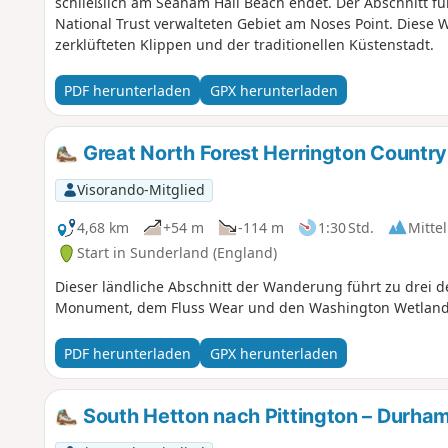
schließlich am Seaham Hall Beach endet. Der Abschnitt 
National Trust verwalteten Gebiet am Noses Point. Diese
zerklüfteten Klippen und der traditionellen Küstenstadt.
PDF herunterladen
GPX herunterladen
Great North Forest Herrington Count
Visorando-Mitglied
4,68 km
+54 m
-114 m
1:30 Std.
Mittel
Start in Sunderland (England)
Dieser ländliche Abschnitt der Wanderung führt zu drei
Monument, dem Fluss Wear und den Washington Wetland
PDF herunterladen
GPX herunterladen
South Hetton nach Pittington – Durham