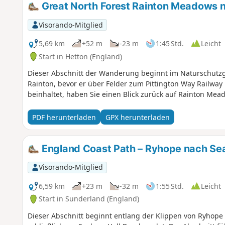
Great North Forest Rainton Meadows n
Visorando-Mitglied
5,69 km
+52 m
-23 m
1:45 Std.
Leicht
Start in Hetton (England)
Dieser Abschnitt der Wanderung beginnt im Naturschutzg
Rainton, bevor er über Felder zum Pittington Way Railway 
beinhaltet, haben Sie einen Blick zurück auf Rainton Mea
PDF herunterladen
GPX herunterladen
England Coast Path – Ryhope nach S
Visorando-Mitglied
6,59 km
+23 m
-32 m
1:55 Std.
Leicht
Start in Sunderland (England)
Dieser Abschnitt beginnt entlang der Klippen von Ryhope