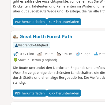
gibt es zahlreiche Aussichtspunkte, von denen aus Sie Wi
Krickenten, Tafelenten und Reiherenten im Winter und n
über gut ausgebaute Wege und Holzstege, die für alle Fit
PDF herunterladen
GPX herunterladen
Great North Forest Path
Visorando-Mitglied
109,71 km
+959 m
-960 m
7 Tage
Mitt
Start in Hetton (England)
Die Route umrundet den Nordosten Englands und umfasst
Wear. Sie zeigt einige der schönsten Landschaften, die di
durch Städte und ehemalige Bergbaudörfer. Die Vielfalt d
ständig.
PDF herunterladen
GPX herunterladen