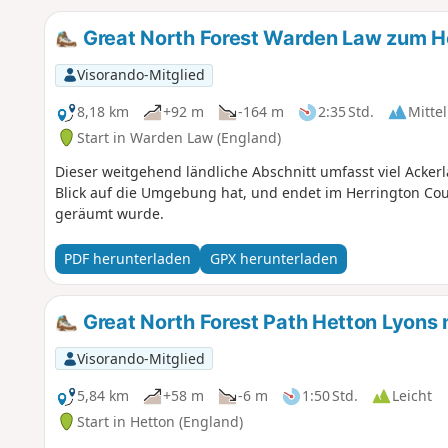
Great North Forest Warden Law zum He
Visorando-Mitglied
8,18 km
+92 m
-164 m
2:35 Std.
Mittel
Start in Warden Law (England)
Dieser weitgehend ländliche Abschnitt umfasst viel Acke
Blick auf die Umgebung hat, und endet im Herrington Cou
geräumt wurde.
PDF herunterladen
GPX herunterladen
Great North Forest Path Hetton Lyons
Visorando-Mitglied
5,84 km
+58 m
-6 m
1:50 Std.
Leicht
Start in Hetton (England)