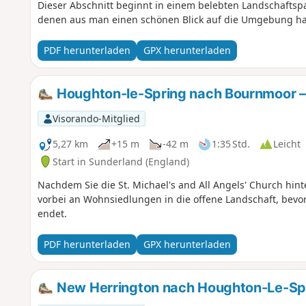
Dieser Abschnitt beginnt in einem belebten Landschaftspa
denen aus man einen schönen Blick auf die Umgebung ha
PDF herunterladen
GPX herunterladen
Houghton-le-Spring nach Bournmoor –
Visorando-Mitglied
5,27 km
+15 m
-42 m
1:35 Std.
Leicht
Start in Sunderland (England)
Nachdem Sie die St. Michael's and All Angels' Church hint
vorbei an Wohnsiedlungen in die offene Landschaft, bevor 
endet.
PDF herunterladen
GPX herunterladen
New Herrington nach Houghton-Le-Spr