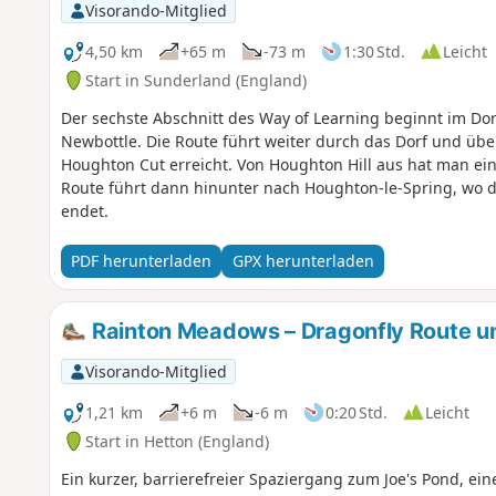
Visorando-Mitglied
4,50 km
+65 m
-73 m
1:30 Std.
Leicht
Start in Sunderland (England)
Der sechste Abschnitt des Way of Learning beginnt im Do
Newbottle. Die Route führt weiter durch das Dorf und über
Houghton Cut erreicht. Von Houghton Hill aus hat man ei
Route führt dann hinunter nach Houghton-le-Spring, wo 
endet.
PDF herunterladen
GPX herunterladen
Rainton Meadows – Dragonfly Route u
Visorando-Mitglied
1,21 km
+6 m
-6 m
0:20 Std.
Leicht
Start in Hetton (England)
Ein kurzer, barrierefreier Spaziergang zum Joe's Pond, ei