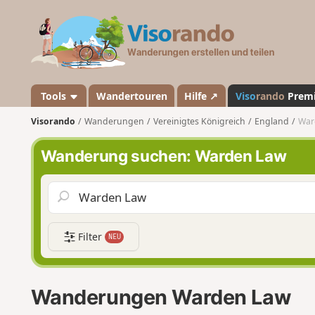
V
i
s
o
r
a
Tools
Wandertouren
Hilfe ↗
Viso
rando
Prem
n
Visorando
Wanderungen
Vereinigtes Königreich
England
War
d
o
Wanderung suchen: Warden Law
Filter
NEU
Wanderungen Warden Law