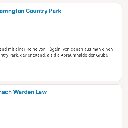
u
n
rrington Country Park
m
rland mit einer Reihe von Hügeln, von denen aus man einen
ntry Park, der entstand, als die Abraumhalde der Grube
 nach Warden Law