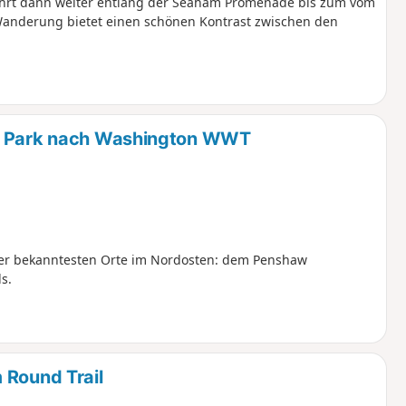
führt dann weiter entlang der Seaham Promenade bis zum vom
 Wanderung bietet einen schönen Kontrast zwischen den
ry Park nach Washington WWT
 der bekanntesten Orte im Nordosten: dem Penshaw
s.
 Round Trail