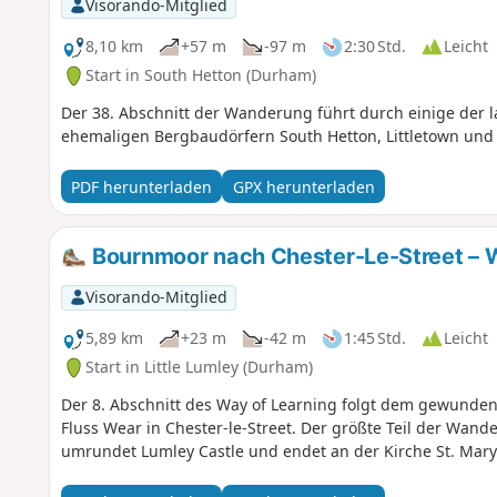
Visorando-Mitglied
8,10 km
+57 m
-97 m
2:30 Std.
Leicht
Start in South Hetton (Durham)
Der 38. Abschnitt der Wanderung führt durch einige der 
ehemaligen Bergbaudörfern South Hetton, Littletown und 
PDF herunterladen
GPX herunterladen
Bournmoor nach Chester-Le-Street – 
Visorando-Mitglied
5,89 km
+23 m
-42 m
1:45 Std.
Leicht
Start in Little Lumley (Durham)
Der 8. Abschnitt des Way of Learning folgt dem gewunde
Fluss Wear in Chester-le-Street. Der größte Teil der Wan
umrundet Lumley Castle und endet an der Kirche St. Mary 