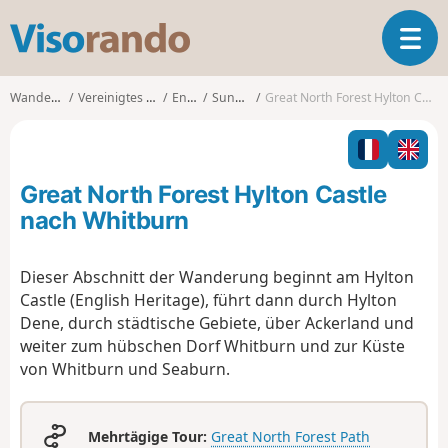
V
T
i
o
s
g
o
Wanderungen
Vereinigtes Königreich
England
Sunderland
Great North Forest Hylton Castle nach Whitburn
g
r
l
a
e
n
n
d
Great North Forest Hylton Castle
a
o
v
nach Whitburn
i
g
Dieser Abschnitt der Wanderung beginnt am Hylton
a
Castle (English Heritage), führt dann durch Hylton
t
i
Dene, durch städtische Gebiete, über Ackerland und
o
weiter zum hübschen Dorf Whitburn und zur Küste
n
von Whitburn und Seaburn.
Mehrtägige Tour:
Great North Forest Path