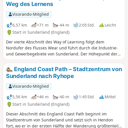
Weg des Lernens
Visorando-Mitglied
6,57 km
+71 m
-44 m
2:05 Std.
Leicht
Start in Sunderland (England)
Der vierte Abschnitt des Way of Learning folgt dem
Nordufer des Flusses Wear und führt durch die Industrie-
und Gewerbegebiete von Sunderland. Der Höhepunkt der
Wanderung sind die drei beeindruckenden Brücken über
den Fluss Wear. Die Wanderung beginnt an der Wearmouth
England Coast Path – Stadtzentrum von
Bridge, führt an der Queen Alexandra Bridge vorbei und
Sunderland nach Ryhope
überquert dann die neue Northern Spire Bridge. Halten Sie
unterwegs Ausschau nach Überresten aus der
Visorando-Mitglied
Vergangenheit des Bergbaus und Schiffbaus in
Sunderland.
5,56 km
+46 m
-40 m
1:45 Std.
Mittel
Start in Sunderland (England)
Dieser Abschnitt des England Coast Path beginnt im
Stadtzentrum von Sunderland und setzt sich in Hendon
fort, wo er in der ersten Hälfte der Wanderung größtenteils