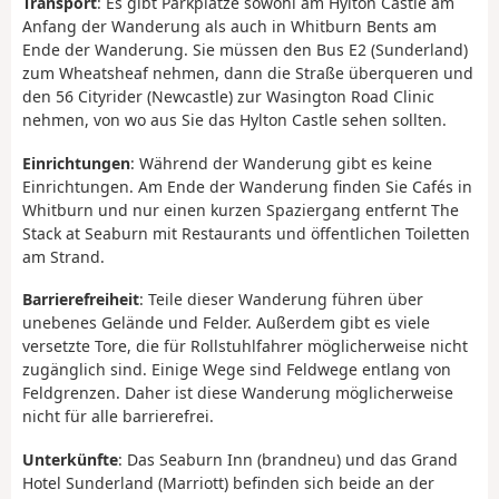
Transport
: Es gibt Parkplätze sowohl am Hylton Castle am
Anfang der Wanderung als auch in Whitburn Bents am
Ende der Wanderung. Sie müssen den Bus E2 (Sunderland)
zum Wheatsheaf nehmen, dann die Straße überqueren und
den 56 Cityrider (Newcastle) zur Wasington Road Clinic
nehmen, von wo aus Sie das Hylton Castle sehen sollten.
Einrichtungen
: Während der Wanderung gibt es keine
Einrichtungen. Am Ende der Wanderung finden Sie Cafés in
Whitburn und nur einen kurzen Spaziergang entfernt The
Stack at Seaburn mit Restaurants und öffentlichen Toiletten
am Strand.
Barrierefreiheit
: Teile dieser Wanderung führen über
unebenes Gelände und Felder. Außerdem gibt es viele
versetzte Tore, die für Rollstuhlfahrer möglicherweise nicht
zugänglich sind. Einige Wege sind Feldwege entlang von
Feldgrenzen. Daher ist diese Wanderung möglicherweise
nicht für alle barrierefrei.
Unterkünfte
: Das Seaburn Inn (brandneu) und das Grand
Hotel Sunderland (Marriott) befinden sich beide an der