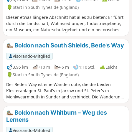
Start in South Tyneside (England)
Dieser etwas längere Abschnitt hat alles zu bieten: Er führt
durch die Landschaft, Wohnsiedlungen, Industriegebiete,
ein Museum, ein Naturschutzgebiet und ein historisches
Haus. Dieser Abschnitt schlängelt sich durch Washington
New Town, und obwohl Sie an vielen Industriegebieten und
Boldon nach South Shields, Bede's Way
neuen Häusern vorbeikommen, sehen Sie auch Zeugnisse
der Dörfer, die lange vor der neuen Stadt existierten.
Visorando-Mitglied
3,95 km
+10 m
-6 m
1:10 Std.
Leicht
Start in South Tyneside (England)
Der Bede's Way ist eine Wanderroute, die die beiden
Klosteranlagen St. Paul's in Jarrow und St. Peter's in
Monkwearmouth in Sunderland verbindet. Die Wanderung
ist in 6 leicht zu bewältigende Abschnitte unterteilt, die
einzeln oder alle zusammen gewandert werden können.
Boldon nach Whitburn – Weg des
Begeben Sie sich also auf die Spuren der Pilger und
Lernens
entdecken Sie das religiöse Erbe des Nordostens. Der dritte
Abschnitt beginnt an der New Road in Boldon und führt
Visorando-Mitglied