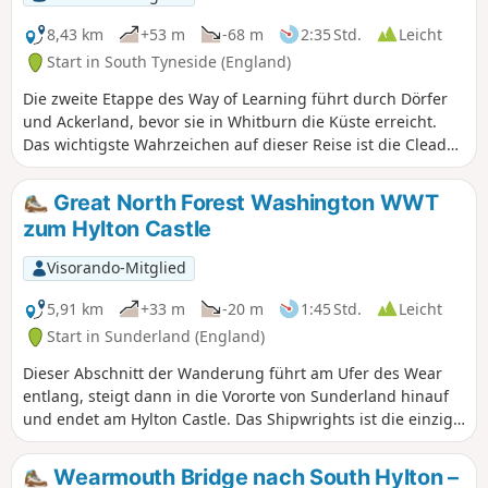
vorbei am Tilesheds Local Nature Reserve bis zur King
George Road in South Shields.
8,43 km
+53 m
-68 m
2:35 Std.
Leicht
Start in South Tyneside (England)
Die zweite Etappe des Way of Learning führt durch Dörfer
und Ackerland, bevor sie in Whitburn die Küste erreicht.
Das wichtigste Wahrzeichen auf dieser Reise ist die Cleadon
Windmill. Sie befindet sich auf dem höchsten Punkt der
Cleadon Hills und bietet einen Blick über die Landschaft
Great North Forest Washington WWT
und die Nordsee.
zum Hylton Castle
Visorando-Mitglied
5,91 km
+33 m
-20 m
1:45 Std.
Leicht
Start in Sunderland (England)
Dieser Abschnitt der Wanderung führt am Ufer des Wear
entlang, steigt dann in die Vororte von Sunderland hinauf
und endet am Hylton Castle. Das Shipwrights ist die einzige
Erinnerung an den Schiffbau in Hylton und die Ferryboat
Lane die einzige Erinnerung daran, dass es hier einst eine
Wearmouth Bridge nach South Hylton –
Fähre gab.