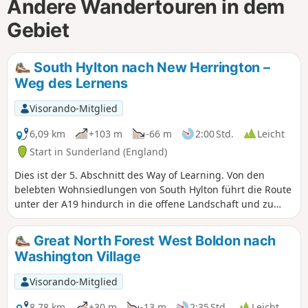
Andere Wandertouren in dem
Gebiet
South Hylton nach New Herrington –
Weg des Lernens
Visorando-Mitglied
6,09 km
+103 m
-66 m
2:00 Std.
Leicht
Start in Sunderland (England)
Dies ist der 5. Abschnitt des Way of Learning. Von den
belebten Wohnsiedlungen von South Hylton führt die Route
unter der A19 hindurch in die offene Landschaft und zu
kleinen Dörfern. Die Route steigt den Penshaw Hill hinauf
zum Penshaw Monument, von wo aus man einen
Great North Forest West Boldon nach
spektakulären Blick auf die Umgebung hat, bevor sie zum
Washington Village
Herrington Country Park hinunterführt und im Dorf New
Herrington endet.
Visorando-Mitglied
8,78 km
+30 m
-13 m
2:35 Std.
Leicht