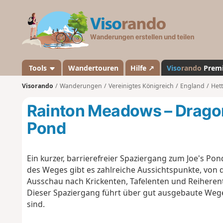
V
i
s
o
r
a
Tools
Wandertouren
Hilfe ↗
Viso
rando
Prem
n
Visorando
Wanderungen
Vereinigtes Königreich
England
Het
d
o
Rainton Meadows – Dragon
Pond
Ein kurzer, barrierefreier Spaziergang zum Joe's Pon
des Weges gibt es zahlreiche Aussichtspunkte, von 
Ausschau nach Krickenten, Tafelenten und Reihere
Dieser Spaziergang führt über gut ausgebaute Wege 
sind.