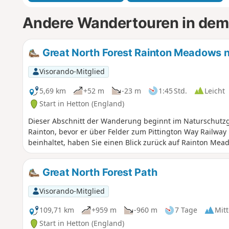
Andere Wandertouren in dem
Great North Forest Rainton Meadows n
Visorando-Mitglied
5,69 km
+52 m
-23 m
1:45 Std.
Leicht
Start in Hetton (England)
Dieser Abschnitt der Wanderung beginnt im Naturschutzg
Rainton, bevor er über Felder zum Pittington Way Railway 
beinhaltet, haben Sie einen Blick zurück auf Rainton Mea
Great North Forest Path
Visorando-Mitglied
109,71 km
+959 m
-960 m
7 Tage
Mitt
Start in Hetton (England)