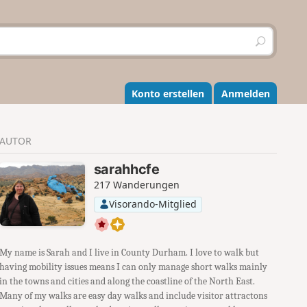
S
u
c
h
e
Konto erstellen
Anmelden
n
AUTOR
sarahhcfe
217 Wanderungen
Visorando-Mitglied
My name is Sarah and I live in County Durham. I love to walk but
having mobility issues means I can only manage short walks mainly
in the towns and cities and along the coastline of the North East.
Many of my walks are easy day walks and include visitor attractons