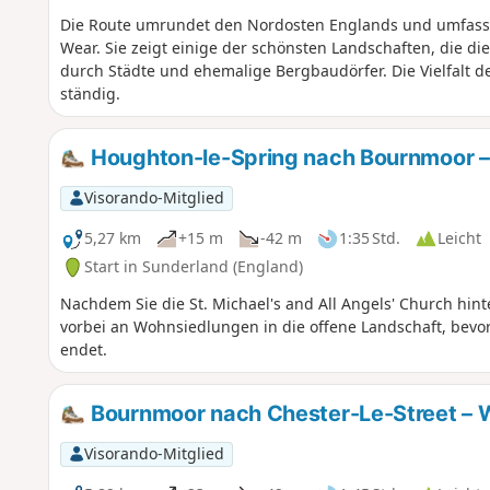
Die Route umrundet den Nordosten Englands und umfasst
Wear. Sie zeigt einige der schönsten Landschaften, die di
durch Städte und ehemalige Bergbaudörfer. Die Vielfalt d
ständig.
Houghton-le-Spring nach Bournmoor –
Visorando-Mitglied
5,27 km
+15 m
-42 m
1:35 Std.
Leicht
Start in Sunderland (England)
Nachdem Sie die St. Michael's and All Angels' Church hint
vorbei an Wohnsiedlungen in die offene Landschaft, bevor 
endet.
Bournmoor nach Chester-Le-Street – 
Visorando-Mitglied