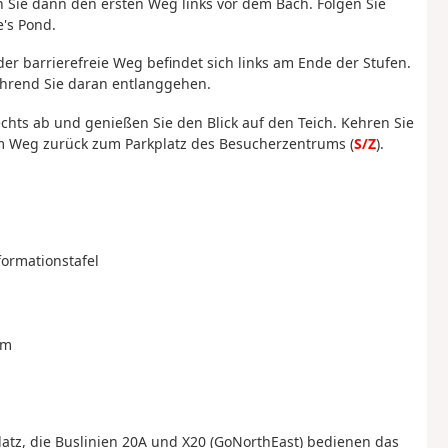
n Sie dann den ersten Weg links vor dem Bach. Folgen Sie
's Pond.
er barrierefreie Weg befindet sich links am Ende der Stufen.
ährend Sie daran entlanggehen.
echts ab und genießen Sie den Blick auf den Teich. Kehren Sie
em Weg zurück zum Parkplatz des Besucherzentrums (
S/Z
).
formationstafel
um
tz, die Buslinien 20A und X20 (GoNorthEast) bedienen das