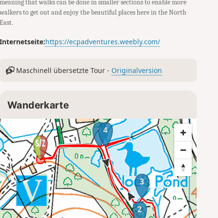
meaning that walks can be done in smaller sections to enable more
walkers to get out and enjoy the beautiful places here in the North
East.
Internetseite:
https://ecpadventures.weebly.com/
Maschinell übersetzte Tour -
Originalversion
Wanderkarte
1
4
3
2