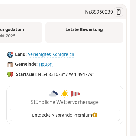
Nr.
85960230
tungsdatum
Letzte Bewertung
Okt 2025
–
Land:
Vereinigtes Königreich
Gemeinde:
Hetton
Start/Ziel:
N 54.831623° / W 1.494779°
Stündliche Wettervorhersage
Entdecke Visorando Premium