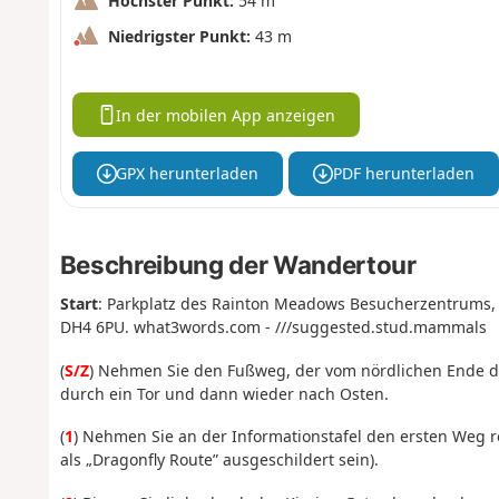
Höchster Punkt:
54 m
Niedrigster Punkt:
43 m
In der mobilen App anzeigen
GPX herunterladen
PDF herunterladen
Beschreibung der Wandertour
Start
: Parkplatz des Rainton Meadows Besucherzentrums,
DH4 6PU.
what3words.com - ///suggested.stud.mammals
(
S/Z
) Nehmen Sie den Fußweg, der vom nördlichen Ende des
durch ein Tor und dann wieder nach Osten.
(
1
) Nehmen Sie an der Informationstafel den ersten Weg re
als „Dragonfly Route” ausgeschildert sein).