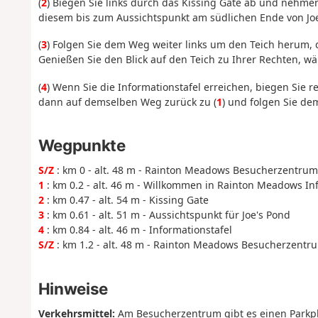
(
2
) Biegen Sie links durch das Kissing Gate ab und nehme
diesem bis zum Aussichtspunkt am südlichen Ende von Joe
(
3
) Folgen Sie dem Weg weiter links um den Teich herum, d
Genießen Sie den Blick auf den Teich zu Ihrer Rechten, w
(
4
) Wenn Sie die Informationstafel erreichen, biegen Sie r
dann auf demselben Weg zurück zu (
1
) und folgen Sie d
Wegpunkte
S/Z
: km 0 - alt. 48 m - Rainton Meadows Besucherzentrum
1
: km 0.2 - alt. 46 m - Willkommen in Rainton Meadows In
2
: km 0.47 - alt. 54 m - Kissing Gate
3
: km 0.61 - alt. 51 m - Aussichtspunkt für Joe's Pond
4
: km 0.84 - alt. 46 m - Informationstafel
S/Z
: km 1.2 - alt. 48 m - Rainton Meadows Besucherzentr
Hinweise
Verkehrsmittel:
Am Besucherzentrum gibt es einen Parkpla