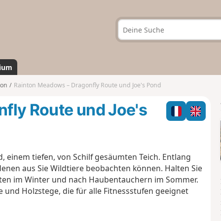
ium
ton
Rainton Meadows – Dragonfly Route und Joe's Pond
fly Route und Joe's
d, einem tiefen, von Schilf gesäumten Teich. Entlang
denen aus Sie Wildtiere beobachten können. Halten Sie
nten im Winter und nach Haubentauchern im Sommer.
und Holzstege, die für alle Fitnessstufen geeignet