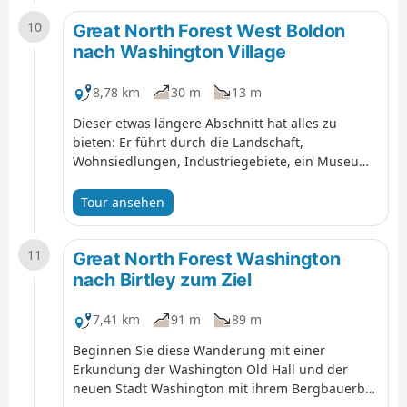
einen Bahnübergang.
10
Great North Forest West Boldon
nach Washington Village
8,78 km
30 m
13 m
Dieser etwas längere Abschnitt hat alles zu
bieten: Er führt durch die Landschaft,
Wohnsiedlungen, Industriegebiete, ein Museum,
ein Naturschutzgebiet und ein historisches Haus.
Dieser Abschnitt schlängelt sich durch
Tour ansehen
Washington New Town, und obwohl Sie an vielen
Industriegebieten und neuen Häusern
11
vorbeikommen, sehen Sie auch Zeugnisse der
Great North Forest Washington
Dörfer, die lange vor der neuen Stadt existierten.
nach Birtley zum Ziel
7,41 km
91 m
89 m
Beginnen Sie diese Wanderung mit einer
Erkundung der Washington Old Hall und der
neuen Stadt Washington mit ihrem Bergbauerbe