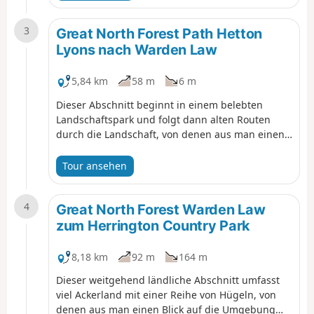
Radwege durch Moorsley und Hetton und endet
im Hetton Lyons Country Park.
3
Great North Forest Path Hetton
Lyons nach Warden Law
5,84 km
58 m
6 m
Dieser Abschnitt beginnt in einem belebten
Landschaftspark und folgt dann alten Routen
durch die Landschaft, von denen aus man einen
schönen Blick auf die Umgebung hat. Bewundern
Sie unterwegs den Windpark.
Tour ansehen
4
Great North Forest Warden Law
zum Herrington Country Park
8,18 km
92 m
164 m
Dieser weitgehend ländliche Abschnitt umfasst
viel Ackerland mit einer Reihe von Hügeln, von
denen aus man einen Blick auf die Umgebung