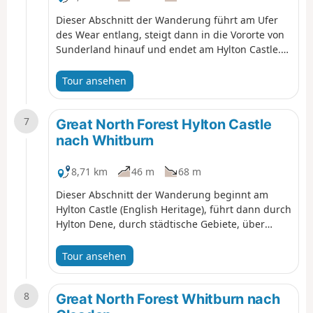
Dieser Abschnitt der Wanderung führt am Ufer
des Wear entlang, steigt dann in die Vororte von
Sunderland hinauf und endet am Hylton Castle.
Das Shipwrights ist die einzige Erinnerung an
den Schiffbau in Hylton und die Ferryboat Lane
Tour ansehen
die einzige Erinnerung daran, dass es hier einst
eine Fähre gab.
7
Great North Forest Hylton Castle
nach Whitburn
8,71 km
46 m
68 m
Dieser Abschnitt der Wanderung beginnt am
Hylton Castle (English Heritage), führt dann durch
Hylton Dene, durch städtische Gebiete, über
Ackerland und weiter zum hübschen Dorf
Whitburn und zur Küste von Whitburn und
Tour ansehen
Seaburn.
8
Great North Forest Whitburn nach