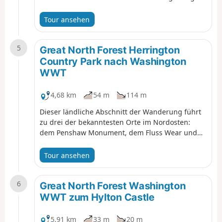
hat, und endet im Herrington Country Park, der
entstand, als die Abraumhalde der Grube
Tour ansehen
geräumt wurde.
5
Great North Forest Herrington
Country Park nach Washington
WWT
4,68 km
54 m
114 m
Dieser ländliche Abschnitt der Wanderung führt
zu drei der bekanntesten Orte im Nordosten:
dem Penshaw Monument, dem Fluss Wear und
den Washington Wetlands.
Tour ansehen
6
Great North Forest Washington
WWT zum Hylton Castle
5,91 km
33 m
20 m