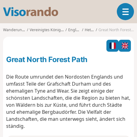
V
T
i
o
s
g
o
Wanderungen
Vereinigtes Königreich
England
Hetton
Great North Forest Path
g
r
l
a
e
n
n
d
Great North Forest Path
a
o
v
i
Die Route umrundet den Nordosten Englands und
g
umfasst Teile der Grafschaft Durham und des
a
ehemaligen Tyne and Wear. Sie zeigt einige der
t
schönsten Landschaften, die die Region zu bieten hat,
i
o
von Wäldern bis zur Küste, und führt durch Städte
n
und ehemalige Bergbaudörfer. Die Vielfalt der
Landschaften, die man unterwegs sieht, ändert sich
ständig.