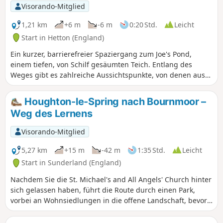
Visorando-Mitglied
1,21 km
+6 m
-6 m
0:20 Std.
Leicht
Start in Hetton (England)
Ein kurzer, barrierefreier Spaziergang zum Joe's Pond,
einem tiefen, von Schilf gesäumten Teich. Entlang des
Weges gibt es zahlreiche Aussichtspunkte, von denen aus
Sie Wildtiere beobachten können. Halten Sie Ausschau nach
Krickenten, Tafelenten und Reiherenten im Winter und
Houghton-le-Spring nach Bournmoor –
nach Haubentauchern im Sommer. Dieser Spaziergang
Weg des Lernens
führt über gut ausgebaute Wege und Holzstege, die für alle
Fitnessstufen geeignet sind.
Visorando-Mitglied
5,27 km
+15 m
-42 m
1:35 Std.
Leicht
Start in Sunderland (England)
Nachdem Sie die St. Michael's and All Angels' Church hinter
sich gelassen haben, führt die Route durch einen Park,
vorbei an Wohnsiedlungen in die offene Landschaft, bevor
sie wieder in Dörfer zurückkehrt und am Floater's Mill Pub
endet.