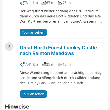
7,11 km
67 m
73 m
Der Weg führt weiter entlang der C2C-Radroute,
dann durch das neue Dorf Rickleton und das alte
Dorf Picktree, bevor er am Lambton-Anwesen mit
seinem prächtigen Schloss vorbeiführt und sich
dann durch das Gelände von Lumley Castle am
Tour ansehen
Ufer des Wear schlängelt.
Z
Great North Forest Lumley Castle
nach Rainton Meadows
7,41 km
25 m
10 m
Diese Wanderung beginnt am prächtigen Lumley
Castle und schlängelt sich durch Wälder entlang
des Lumley Park Burn, bevor sie durch
Fenchouses und über Reitwege durch offene
Felder zum Rainton Meadows Nature Reserve
Tour ansehen
führt.
Hinweise