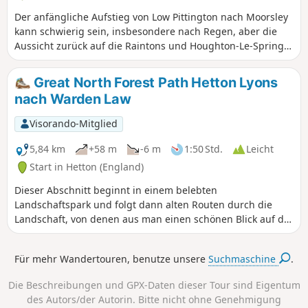
Der anfängliche Aufstieg von Low Pittington nach Moorsley
kann schwierig sein, insbesondere nach Regen, aber die
Aussicht zurück auf die Raintons und Houghton-Le-Spring
ist atemberaubend. Die zweite Hälfte der Wanderung führt
über Fuß- und Radwege durch Moorsley und Hetton und
Great North Forest Path Hetton Lyons
endet im Hetton Lyons Country Park.
nach Warden Law
Visorando-Mitglied
5,84 km
+58 m
-6 m
1:50 Std.
Leicht
Start in Hetton (England)
Dieser Abschnitt beginnt in einem belebten
Landschaftspark und folgt dann alten Routen durch die
Landschaft, von denen aus man einen schönen Blick auf die
Umgebung hat. Bewundern Sie unterwegs den Windpark.
Für mehr Wandertouren, benutze unsere
Suchmaschine
.
Die Beschreibungen und GPX-Daten dieser Tour sind Eigentum
des Autors/der Autorin. Bitte nicht ohne Genehmigung