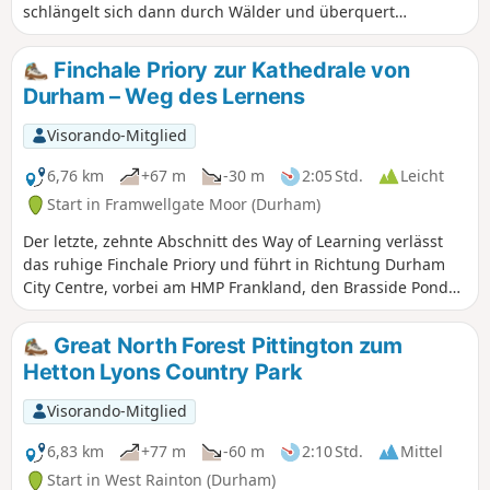
schlängelt sich dann durch Wälder und überquert
Ackerland, um am prächtigen Lumley Castle wieder zum
Ufer des Flusses Wear zu gelangen, bevor er durch den
Finchale Priory zur Kathedrale von
Riverside Park zum Chester-le-Street Market Place führt. Der
Durham – Weg des Lernens
erste Teil der Wanderung beinhaltet einen steilen Aufstieg,
dann geht es von Lumley aus nur noch bergab.
Visorando-Mitglied
6,76 km
+67 m
-30 m
2:05 Std.
Leicht
Start in Framwellgate Moor (Durham)
Der letzte, zehnte Abschnitt des Way of Learning verlässt
das ruhige Finchale Priory und führt in Richtung Durham
City Centre, vorbei am HMP Frankland, den Brasside Ponds
und erneut entlang des Flusses Wear, bevor er an der
Durham Cathedral endet.
Great North Forest Pittington zum
Hetton Lyons Country Park
Visorando-Mitglied
6,83 km
+77 m
-60 m
2:10 Std.
Mittel
Start in West Rainton (Durham)