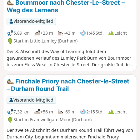
Bournmoor nach Chester-Le-Street –
Weg des Lernens
Visorando-Mitglied
5,89 km
+23 m
-42 m
1:45 Std.
Leicht
Start in Little Lumley (Durham)
Der 8. Abschnitt des Way of Learning folgt dem
gewundenen Verlauf des Lumley Park Burn von Bournmoor
bis zum Fluss Wear in Chester-le-Street. Der größte Teil der
Wanderung führt durch Waldgebiet, den Lumley Park
Wood, umrundet Lumley Castle und endet an der Kirche St.
Finchale Priory nach Chester-le-Street
Mary and St. Cuthbert im Zentrum von Chester-le-Street.
– Durham Round Trail
Visorando-Mitglied
7,32 km
+56 m
-69 m
2:15 Std.
Leicht
Start in Framwellgate Moor (Durham)
Der zweite Abschnitt des Durham Round Trail führt weg von
Durham City, beginnt am malerischen Finchale Priory,