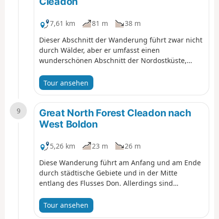
Cleadon
7,61 km
81 m
38 m
Dieser Abschnitt der Wanderung führt zwar nicht
durch Wälder, aber er umfasst einen
wunderschönen Abschnitt der Nordostküste,
einen historischen Leuchtturm, alte Kalköfen, ein
Naturschutzgebiet, einen Wasserturm und eine
Tour ansehen
Windmühle und überschneidet sich mit dem
Bede's Way und dem England Coast Path.
9
Great North Forest Cleadon nach
West Boldon
5,26 km
23 m
26 m
Diese Wanderung führt am Anfang und am Ende
durch städtische Gebiete und in der Mitte
entlang des Flusses Don. Allerdings sind
während der gesamten Wanderung Felder zu
sehen. Daher verläuft ein Teil der Wanderung
Tour ansehen
entlang stark begehener Straßen und umfasst