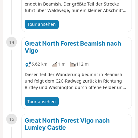
endet in Beamish. Der größte Teil der Strecke
führt über Waldwege, nur ein kleiner Abschnitt
verläuft über Felder und verbindet zwei
historisch wichtige Orte. Besuchen Sie unbedingt
Tour ansehen
den Causey Arch und die Tanfield Railway, bevor
Sie die Wanderung beginnen.
14
Great North Forest Beamish nach
Vigo
6,62 km
1 m
112 m
Dieser Teil der Wanderung beginnt in Beamish
und folgt dem C2C-Radweg zurück in Richtung
Birtley und Washington durch offene Felder und
die Außenbezirke von Dörfern. Der Weg führt
größtenteils bergab auf befestigten Radwegen
Tour ansehen
und ist für die meisten Menschen gut begehbar.
15
Great North Forest Vigo nach
Lumley Castle