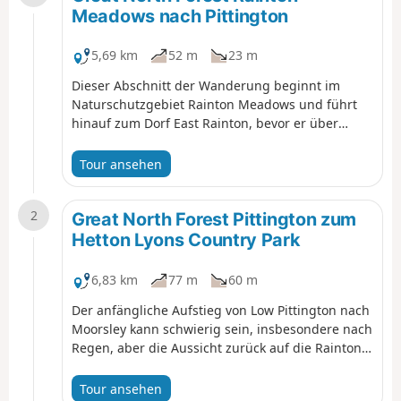
Meadows nach Pittington
5,69 km
52 m
23 m
Dieser Abschnitt der Wanderung beginnt im
Naturschutzgebiet Rainton Meadows und führt
hinauf zum Dorf East Rainton, bevor er über
Felder zum Pittington Way Railway Path nach Low
Pittington führt. Da diese Route einen Aufstieg
Tour ansehen
beinhaltet, haben Sie einen Blick zurück auf
Rainton Meadows.
2
Great North Forest Pittington zum
Hetton Lyons Country Park
6,83 km
77 m
60 m
Der anfängliche Aufstieg von Low Pittington nach
Moorsley kann schwierig sein, insbesondere nach
Regen, aber die Aussicht zurück auf die Raintons
und Houghton-Le-Spring ist atemberaubend. Die
zweite Hälfte der Wanderung führt über Fuß- und
Tour ansehen