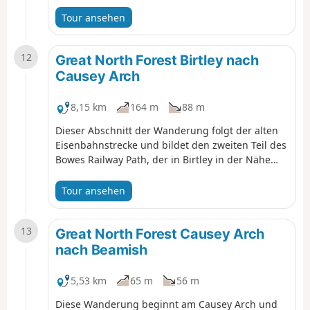
im „F” Pit Museum und der Bowes Railway, bevor
Sie über Felder entlang des Bowes Railway Path
Tour ansehen
nach Birtley wandern.
12
Great North Forest Birtley nach
Causey Arch
8,15 km
164 m
88 m
Dieser Abschnitt der Wanderung folgt der alten
Eisenbahnstrecke und bildet den zweiten Teil des
Bowes Railway Path, der in Birtley in der Nähe
des Bowes Incline (benannt nach dem System von
Flaschenzügen, mit denen Kohlewaggons
Tour ansehen
bergauf gezogen wurden) beginnt und durch
offenes Ackerland zum Tanfield Railway und
13
Causey Arch, der ältesten noch erhaltenen
Great North Forest Causey Arch
Eisenbahnbrücke mit einer einzigen Spannweite,
nach Beamish
führt. Diese Wanderung würdigt die Geschichte
der Pontop and Jarrow Railway.
5,53 km
65 m
56 m
Diese Wanderung beginnt am Causey Arch und