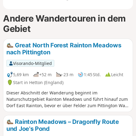
Andere Wandertouren in dem
Gebiet
Great North Forest Rainton Meadows
nach Pittington
Visorando-Mitglied
5,69 km
+52 m
-23 m
1:45 Std.
Leicht
Start in Hetton (England)
Dieser Abschnitt der Wanderung beginnt im
Naturschutzgebiet Rainton Meadows und führt hinauf zum
Dorf East Rainton, bevor er über Felder zum Pittington Way
Railway Path nach Low Pittington führt. Da diese Route
einen Aufstieg beinhaltet, haben Sie einen Blick zurück auf
Rainton Meadows – Dragonfly Route
Rainton Meadows.
und Joe's Pond