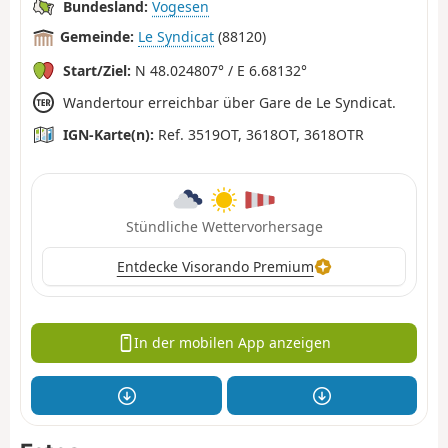
Bundesland:
Vogesen
Gemeinde:
Le Syndicat
(88120)
Start/Ziel:
N 48.024807° / E 6.68132°
Wandertour erreichbar über Gare de Le Syndicat.
IGN-Karte(n):
Ref. 3519OT, 3618OT, 3618OTR
Stündliche Wettervorhersage
Entdecke Visorando Premium
In der mobilen App anzeigen