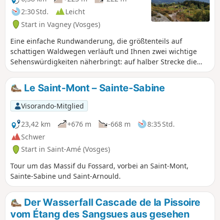
2:30 Std.
Leicht
Start in Vagney (Vosges)
Eine einfache Rundwanderung, die größtenteils auf
schattigen Waldwegen verläuft und Ihnen zwei wichtige
Sehenswürdigkeiten näherbringt: auf halber Strecke die
überraschende Stätte des ehemaligen Steinbruchs von
Plaines mit ihrem herrlichen Ausblick auf das Tholy-Tal und
Le Saint-Mont – Sainte-Sabine
am Ende der Tour den Chèvre Roche mit seinem weiten
Panoramablick auf Vagney und das Moselotte-Tal.
Visorando-Mitglied
23,42 km
+676 m
-668 m
8:35 Std.
Schwer
Start in Saint-Amé (Vosges)
Tour um das Massif du Fossard, vorbei an Saint-Mont,
Sainte-Sabine und Saint-Arnould.
Der Wasserfall Cascade de la Pissoire
vom Étang des Sangsues aus gesehen