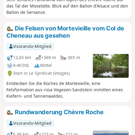
das Tal der Moselotte. Blick auf den Ballon d'Alsace und den
Ballon de Servance.
Die Felsen von Mortevieille vom Col de
Cheneau aus gesehen
Visorando-Mitglied
12,65 km
+369 m
-365 m
4:40 Std.
Mittel
Start in Le Syndicat (Vosges)
Entdecken Sie die Roches de Mortevieille, eine
Felsformation aus rosa Vogesen-Sandstein inmitten eines
Kiefern- und Tannenwaldes.
Rundwanderung Chèvre Roche
Visorando-Mitglied
6,38 km
+223 m
-222 m