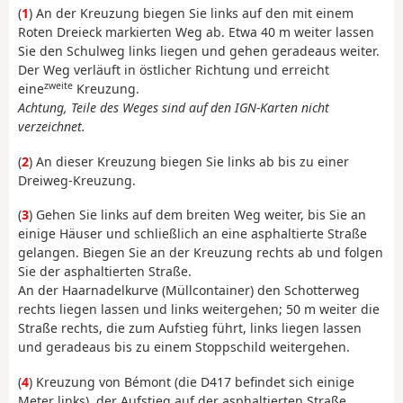
(
1
) An der Kreuzung biegen Sie links auf den mit einem
Roten Dreieck markierten Weg ab. Etwa 40 m weiter lassen
Sie den Schulweg links liegen und gehen geradeaus weiter.
Der Weg verläuft in östlicher Richtung und erreicht
zweite
eine
Kreuzung.
Achtung, Teile des Weges sind auf den IGN-Karten nicht
verzeichnet.
(
2
) An dieser Kreuzung biegen Sie links ab bis zu einer
Dreiweg-Kreuzung.
(
3
) Gehen Sie links auf dem breiten Weg weiter, bis Sie an
einige Häuser und schließlich an eine asphaltierte Straße
gelangen. Biegen Sie an der Kreuzung rechts ab und folgen
Sie der asphaltierten Straße.
An der Haarnadelkurve (Müllcontainer) den Schotterweg
rechts liegen lassen und links weitergehen; 50 m weiter die
Straße rechts, die zum Aufstieg führt, links liegen lassen
und geradeaus bis zu einem Stoppschild weitergehen.
(
4
) Kreuzung von Bémont (die D417 befindet sich einige
Meter links), der Aufstieg auf der asphaltierten Straße