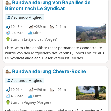
Rundwanderung von Rapailles de
Bémont nach Le Syndicat
Visorando-Mitglied
10,43 km
+239 m
-241 m
3:40 Std.
Mittel
Start in Le Syndicat (Vosges)
Ehre, wem Ehre gebührt: Diese permanente Wanderroute
wurde von den Mitgliedern des Vereins „Sports Loisirs” aus
Le Syndicat angelegt. Dieser Verein ist Teil des
französischen Volkssportverbands. Die Markierung: Es
handelt sich um das Logo der Fédération Internationale des
Rundwanderung Chèvre-Roche
Sports Populaires (Ein i und zwei V). Da der Weg sehr gut
markiert ist, können kleine, mutige Wanderer ihren Eltern
Visorando-Mitglied
leicht als Wegweiser dienen.
10,91 km
+496 m
-495 m
4:30 Std.
Mittel
Start in Vagney (Vosges)
Sehr schönes Panorama vom Gipfel des Chèvre-Roche auf