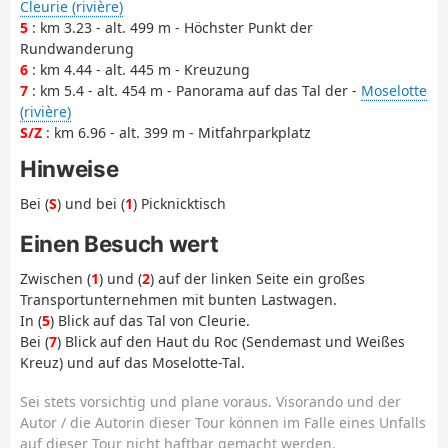
Cleurie (rivière)
5
: km 3.23 - alt. 499 m - Höchster Punkt der
Rundwanderung
6
: km 4.44 - alt. 445 m - Kreuzung
7
: km 5.4 - alt. 454 m - Panorama auf das Tal der -
Moselotte
(rivière)
S/Z
: km 6.96 - alt. 399 m - Mitfahrparkplatz
Hinweise
Bei (
S
) und bei (
1
) Picknicktisch
Einen Besuch wert
Zwischen (
1
) und (
2
) auf der linken Seite ein großes
Transportunternehmen mit bunten Lastwagen.
In (
5
) Blick auf das Tal von Cleurie.
Bei (
7
) Blick auf den Haut du Roc (Sendemast und Weißes
Kreuz) und auf das Moselotte-Tal.
Sei stets vorsichtig und plane voraus. Visorando und der
Autor / die Autorin dieser Tour können im Falle eines Unfalls
auf dieser Tour nicht haftbar gemacht werden.