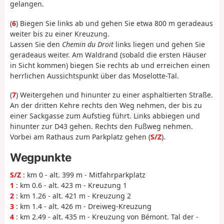
gelangen.
(
6
) Biegen Sie links ab und gehen Sie etwa 800 m geradeaus
weiter bis zu einer Kreuzung.
Lassen Sie den
Chemin du Droit
links liegen und gehen Sie
geradeaus weiter. Am Waldrand (sobald die ersten Häuser
in Sicht kommen) biegen Sie rechts ab und erreichen einen
herrlichen Aussichtspunkt über das Moselotte-Tal.
(
7
) Weitergehen und hinunter zu einer asphaltierten Straße.
An der dritten Kehre rechts den Weg nehmen, der bis zu
einer Sackgasse zum Aufstieg führt. Links abbiegen und
hinunter zur D43 gehen. Rechts den Fußweg nehmen.
Vorbei am Rathaus zum Parkplatz gehen (
S/Z
).
Wegpunkte
S/Z
: km 0 - alt. 399 m - Mitfahrparkplatz
1
: km 0.6 - alt. 423 m - Kreuzung 1
2
: km 1.26 - alt. 421 m - Kreuzung 2
3
: km 1.4 - alt. 426 m - Dreiweg-Kreuzung
4
: km 2.49 - alt. 435 m - Kreuzung von Bémont. Tal der -