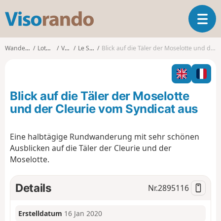
V
T
i
o
s
g
o
Wanderungen
Lothringen
Vosges
Le Syndicat
Blick auf die Täler der Moselotte und der Cleurie vom Syndicat aus
g
r
l
a
e
n
n
d
Blick auf die Täler der Moselotte
a
o
v
und der Cleurie vom Syndicat aus
i
g
Eine halbtägige Rundwanderung mit sehr schönen
a
Ausblicken auf die Täler der Cleurie und der
t
i
Moselotte.
o
n
Details
Nr.
2895116
Erstelldatum
16 Jan 2020