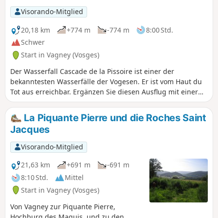
Visorando-Mitglied
20,18 km
+774 m
-774 m
8:00 Std.
Schwer
Start in Vagney (Vosges)
Der Wasserfall Cascade de la Pissoire ist einer der
bekanntesten Wasserfälle der Vogesen. Er ist vom Haut du
Tot aus erreichbar. Ergänzen Sie diesen Ausflug mit einer
Erkundung der umliegenden Gipfel wie Moyemont und
Chèvre Roche, die beide einen herrlichen Ausblick auf die
La Piquante Pierre und die Roches Saint
Region bieten. Der erste Teil der Wanderung führt bergauf
Jacques
zum Chèvre Roche, vorbei an der Fontaine
Baptistminicandré. Nach dem Chèvre Roche führt der Weg
Visorando-Mitglied
über den Sapin Géant, die Croix Lambia, den Wasserfall
Cascade de la Pissoire und das Dorf Haut du Tot bis zum
21,63 km
+691 m
-691 m
Moyemont. Auf dem letzten Abschnitt können Sie die
8:10 Std.
Mittel
Balcons de la Hazelle und den Étang des Sangsues
Start in Vagney (Vosges)
entdecken.
Von Vagney zur Piquante Pierre,
Hochburg des Maquis, und zu den