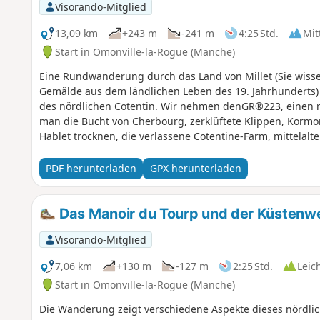
Visorando-Mitglied
13,09 km
+243 m
-241 m
4:25 Std.
Mit
Start in Omonville-la-Rogue (Manche)
Eine Rundwanderung durch das Land von Millet (Sie wissen 
Gemälde aus dem ländlichen Leben des 19. Jahrhunderts) 
des nördlichen Cotentin. Wir nehmen denGR®223, einen re
man die Bucht von Cherbourg, zerklüftete Klippen, Kormor
Hablet trocknen, die verlassene Cotentine-Farm, mittelalt
einen Blick aus der Vogelperspektive auf den kleinen Haf
Wanderung, die in Erinnerung bleibt!
PDF herunterladen
GPX herunterladen
Das Manoir du Tourp und der Küstenwe
Visorando-Mitglied
7,06 km
+130 m
-127 m
2:25 Std.
Leic
Start in Omonville-la-Rogue (Manche)
Die Wanderung zeigt verschiedene Aspekte dieses nördlic