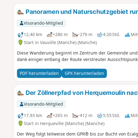
Panoramen und Naturschutzgebiet run
Visorando-Mitglied
12,40 km
+280 m
-279 m
4:20 Std.
Mit
Start in Vauville (Manche) (Manche)
Diese Wanderung beginnt im Zentrum der Gemeinde und f
dank einiger entlang der Route verstreuter Aussichtspunkt
PDF herunterladen
GPX herunterladen
Der Zöllnerpfad von Herquemoulin nac
Visorando-Mitglied
17,93 km
+265 m
-412 m
5:55 Std.
Mit
Start in Herqueville (Manche) (Manche)
Der Weg folgt teilweise dem GPR® bis zur Bucht von Ecal