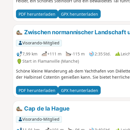
Felder, ein schönes Steindorf und ein bewaldetes Tal führt
PDF herunterladen
GPX herunterladen
Zwischen normannischer Landschaft u
Visorando-Mitglied
7,99 km
+111 m
-115 m
2:35 Std.
Leic
Start in Flamanville (Manche)
Schöne kleine Wanderung ab dem Yachthafen von Diélette
der Halbinsel Cotentin genießen kann. Sie bietet herrliche
PDF herunterladen
GPX herunterladen
Cap de la Hague
Visorando-Mitglied
11,91 km
+101 m
-96 m
3:40 Std.
Leic