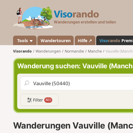
V
i
s
o
r
a
Tools
Wandertouren
Hilfe ↗
Viso
rando
Prem
n
Visorando
Wanderungen
Normandie
Manche
Vauville (Manch
d
o
Wanderung suchen: Vauville (Manch
Filter
NEU
Wanderungen Vauville (Manc