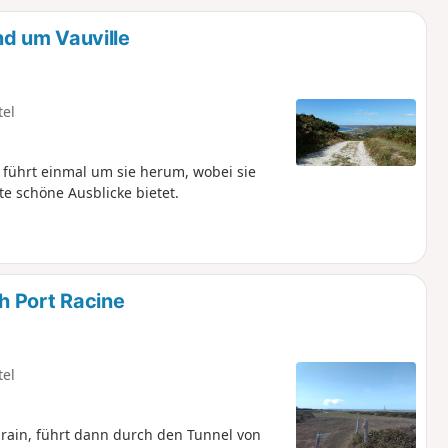
u
n
d um Vauville
m
tel
ührt einmal um sie herum, wobei sie
e schöne Ausblicke bietet.
h Port Racine
tel
grain, führt dann durch den Tunnel von