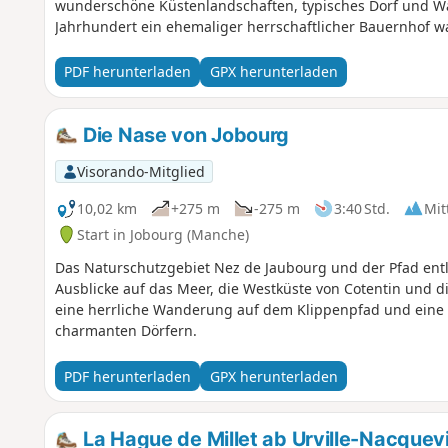
wunderschöne Küstenlandschaften, typisches Dorf und W
Jahrhundert ein ehemaliger herrschaftlicher Bauernhof wa
PDF herunterladen
GPX herunterladen
Die Nase von Jobourg
Visorando-Mitglied
10,02 km
+275 m
-275 m
3:40 Std.
Mit
Start in Jobourg (Manche)
Das Naturschutzgebiet Nez de Jaubourg und der Pfad entl
Ausblicke auf das Meer, die Westküste von Cotentin und d
eine herrliche Wanderung auf dem Klippenpfad und eine 
charmanten Dörfern.
PDF herunterladen
GPX herunterladen
La Hague de Millet ab Urville-Nacquevi