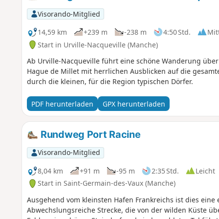
Visorando-Mitglied
14,59 km
+239 m
-238 m
4:50 Std.
Mit
Start in Urville-Nacqueville (Manche)
Ab Urville-Nacqueville führt eine schöne Wanderung übe
Hague de Millet mit herrlichen Ausblicken auf die gesamt
durch die kleinen, für die Region typischen Dörfer.
PDF herunterladen
GPX herunterladen
Rundweg Port Racine
Visorando-Mitglied
8,04 km
+91 m
-95 m
2:35 Std.
Leicht
Start in Saint-Germain-des-Vaux (Manche)
Ausgehend vom kleinsten Hafen Frankreichs ist dies ein
Abwechslungsreiche Strecke, die von der wilden Küste ü