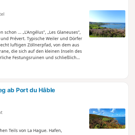
tel
schon ... „L'Angélus”, „Les Glaneuses”,
und Prévert. Typische Weiler und Dörfer
cht luftigen Zöllnerpfad, von dem aus
ane, die sich auf den kleinen Inseln des
erliche Festungsruinen und schließlich
en von Le Hâble entdecken kann. Eine
g ab Port du Hâble
ht
hen Teils von La Hague. Hafen,