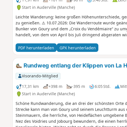
Start in Auderville (Manche)
Leichte Wanderung: keine großen Höhenunterschiede, ge
zu genießen. ⚠️ 10.07.2026: Die Wanderroute wurde geän
Bunker von Goury und dem „Croix du Vendémiaire“ zu umg
handelt, von dem von April bis Juli dringend abgeraten wi
PDF herunterladen
GPX herunterladen
Rundweg entlang der Klippen von La 
Visorando-Mitglied
17,31 km
+398 m
-395 m
6:05 Std.
Mit
Start in Auderville (Manche)
Schöne Rundwanderung, die an drei der schönsten Orte d
Strecke kann man von Goury und seinem Leuchtturm aus d
Steinmauern, die herrliche, von Heideflächen umgebene B
Nez des Voidries und Jobourg bewundern, die einen herrli