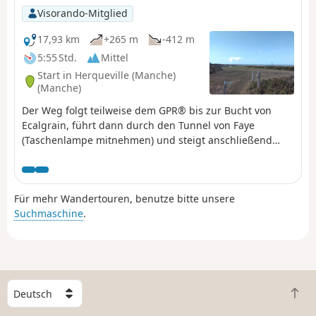
Visorando-Mitglied
17,93 km
+265 m
-412 m
5:55 Std.
Mittel
Start in Herqueville (Manche)
(Manche)
Der Weg folgt teilweise dem GPR® bis zur Bucht von
Ecalgrain, führt dann durch den Tunnel von Faye
(Taschenlampe mitnehmen) und steigt anschließend
wieder auf den GR® ab. Diese Variante ermöglicht es,
die Überreste dieses Bauwerks aus dem Zweiten
Weltkrieg zu sehen und bietet einen schönen Ausblick
Für mehr Wandertouren, benutze bitte unsere
auf Goury und seine abgelegene Lage.
Suchmaschine
.
W
Z
ä
u
h