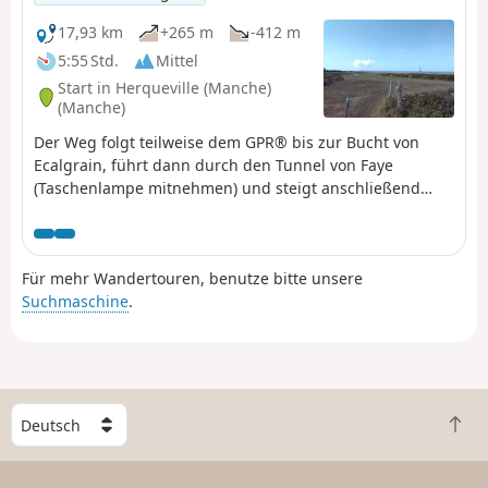
17,93 km
+265 m
-412 m
5:55 Std.
Mittel
Start in Herqueville (Manche)
(Manche)
Der Weg folgt teilweise dem GPR® bis zur Bucht von
Ecalgrain, führt dann durch den Tunnel von Faye
(Taschenlampe mitnehmen) und steigt anschließend
wieder auf den GR® ab. Diese Variante ermöglicht es,
die Überreste dieses Bauwerks aus dem Zweiten
Weltkrieg zu sehen und bietet einen schönen Ausblick
Für mehr Wandertouren, benutze bitte unsere
auf Goury und seine abgelegene Lage.
Suchmaschine
.
W
Z
ä
u
h
r
l