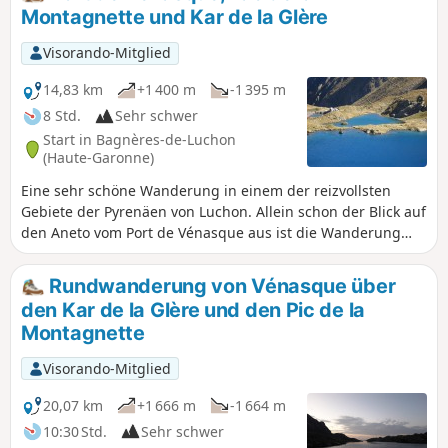
Luchon, umgeben von seinen 3000ern,
Montagnette und Kar de la Glère
zu entdecken, und das alles auf sehr
unterschiedlichen Wegen und Pfaden.
Visorando-Mitglied
14,83 km
+1 400 m
-1 395 m
8 Std.
Sehr schwer
Start in Bagnères-de-Luchon
(Haute-Garonne)
Eine sehr schöne Wanderung in einem der reizvollsten
Gebiete der Pyrenäen von Luchon. Allein schon der Blick auf
den Aneto vom Port de Vénasque aus ist die Wanderung
wert. Der Abstieg zum Kar de la Glère sorgt für einige
Nervenkitzel, die das Ganze noch spannender machen. Eine
Rundwanderung von Vénasque über
sehr schöne Route im Hochgebirge, die Liebhaber von
den Kar de la Glère und den Pic de la
Höhenunterschieden und schönen Bergseen begeistern
Montagnette
wird.
Visorando-Mitglied
20,07 km
+1 666 m
-1 664 m
10:30 Std.
Sehr schwer