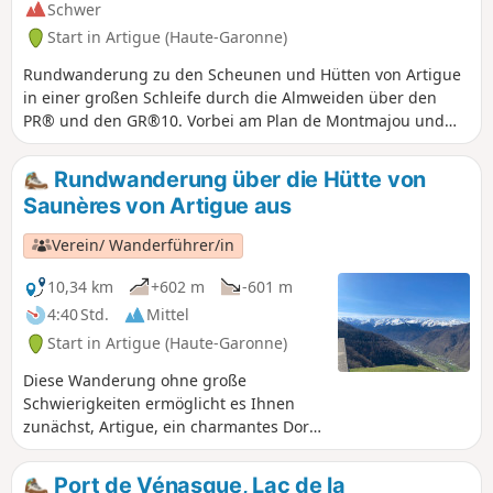
Schwer
Start in Artigue (Haute-Garonne)
Rundwanderung zu den Scheunen und Hütten von Artigue
in einer großen Schleife durch die Almweiden über den
PR® und den GR®10. Vorbei am Plan de Montmajou und
den Grenzsteinen bis zum Col des Taons de Bacanère. Der
Rückweg führt an zwei Hütten und dem Staatswald Forêt
Rundwanderung über die Hütte von
Domaniale de la Cigalère vorbei. Eine sehr angenehme
Saunères von Artigue aus
Wanderung unter der sanften Herbstsonne mit einem
schönen Blick auf die Gipfel und 3000er des Luchonnais, die
Verein/ Wanderführer/in
manchmal vom ersten Schnee bedeckt sind.
10,34 km
+602 m
-601 m
4:40 Std.
Mittel
Start in Artigue (Haute-Garonne)
Diese Wanderung ohne große
Schwierigkeiten ermöglicht es Ihnen
zunächst, Artigue, ein charmantes Dorf
im Luchonnais, schöne Wälder und ein
herrliches Panorama auf Bagnères-de-
Port de Vénasque, Lac de la