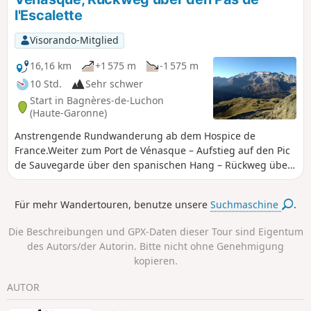
l'Escalette
Visorando-Mitglied
16,16 km
+1 575 m
-1 575 m
10 Std.
Sehr schwer
Start in Bagnères-de-Luchon
(Haute-Garonne)
Anstrengende Rundwanderung ab dem Hospice de
France.Weiter zum Port de Vénasque – Aufstieg auf den Pic
de Sauvegarde über den spanischen Hang – Rückweg über
den Pas de l'Escalette.Vom Pic de Sauvegarde aus
atemberaubender 360°-Panoramablick von Bagnères-de-
Für mehr Wandertouren, benutze unsere
Suchmaschine
.
Luchon bis zum Pic d'Anéto.
Die Beschreibungen und GPX-Daten dieser Tour sind Eigentum
des Autors/der Autorin. Bitte nicht ohne Genehmigung
kopieren.
AUTOR