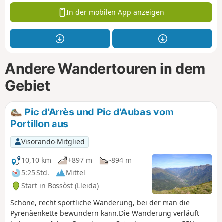
In der mobilen App anzeigen
Andere Wandertouren in dem
Gebiet
Pic d'Arrès und Pic d'Aubas vom
Portillon aus
Visorando-Mitglied
10,10 km
+897 m
-894 m
5:25 Std.
Mittel
Start in Bossòst (Lleida)
Schöne, recht sportliche Wanderung, bei der man die
Pyrenäenkette bewundern kann.Die Wanderung verläuft