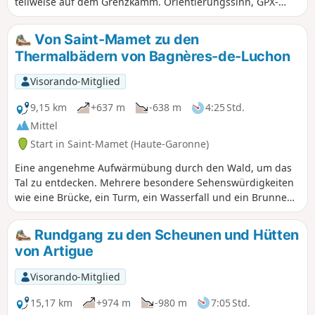
teilweise auf dem Grenzkamm. Orientierungssinn, GPX-
Track und Kartengrundlage werden dringend empfohlen.
Von Saint-Mamet zu den
Thermalbädern von Bagnères-de-Luchon
Visorando-Mitglied
9,15 km
+637 m
-638 m
4:25 Std.
Mittel
Start in Saint-Mamet (Haute-Garonne)
Eine angenehme Aufwärmübung durch den Wald, um das
Tal zu entdecken. Mehrere besondere Sehenswürdigkeiten
wie eine Brücke, ein Turm, ein Wasserfall und ein Brunnen
säumen den Weg, darunter ein überraschender
Liebesbrunnen, den Sie nicht verpassen sollten (achten Sie
Rundgang zu den Scheunen und Hütten
auf das Schild), um die Geschichte der Region besser zu
von Artigue
verstehen.
Visorando-Mitglied
15,17 km
+974 m
-980 m
7:05 Std.