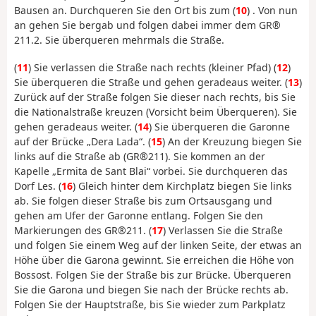
Bausen an. Durchqueren Sie den Ort bis zum (
10
) . Von nun
an gehen Sie bergab und folgen dabei immer dem GR®
211.2. Sie überqueren mehrmals die Straße.
(
11
) Sie verlassen die Straße nach rechts (kleiner Pfad) (
12
)
Sie überqueren die Straße und gehen geradeaus weiter. (
13
)
Zurück auf der Straße folgen Sie dieser nach rechts, bis Sie
die Nationalstraße kreuzen (Vorsicht beim Überqueren). Sie
gehen geradeaus weiter. (
14
) Sie überqueren die Garonne
auf der Brücke „Dera Lada“. (
15
) An der Kreuzung biegen Sie
links auf die Straße ab (GR®211). Sie kommen an der
Kapelle „Ermita de Sant Blai“ vorbei. Sie durchqueren das
Dorf Les. (
16
) Gleich hinter dem Kirchplatz biegen Sie links
ab. Sie folgen dieser Straße bis zum Ortsausgang und
gehen am Ufer der Garonne entlang. Folgen Sie den
Markierungen des GR®211. (
17
) Verlassen Sie die Straße
und folgen Sie einem Weg auf der linken Seite, der etwas an
Höhe über die Garona gewinnt. Sie erreichen die Höhe von
Bossost. Folgen Sie der Straße bis zur Brücke. Überqueren
Sie die Garona und biegen Sie nach der Brücke rechts ab.
Folgen Sie der Hauptstraße, bis Sie wieder zum Parkplatz