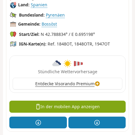
Land:
Spanien
Bundesland:
Pyrenäen
Gemeinde:
Bossòst
Start/Ziel:
N 42.788834° / E 0.695198°
IGN-Karte(n):
Ref. 1848OT, 1848OTR, 1947OT
Stündliche Wettervorhersage
Entdecke Visorando Premium
In der mobilen App anzeigen