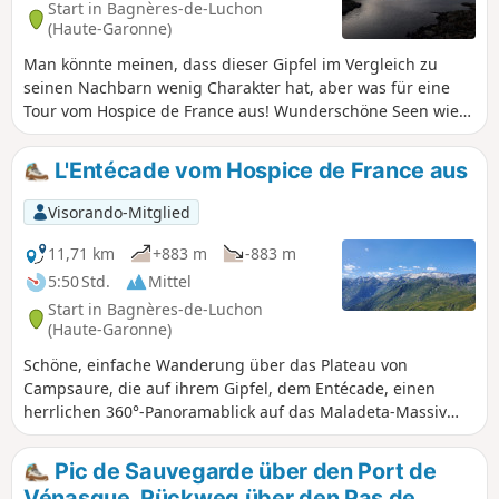
Start in Bagnères-de-Luchon
(Haute-Garonne)
Man könnte meinen, dass dieser Gipfel im Vergleich zu
seinen Nachbarn wenig Charakter hat, aber was für eine
Tour vom Hospice de France aus! Wunderschöne Seen wie
der Lac de la Montagnette bei den Boums de Venasque.
Während der Zustieg zum Kar de la Glère für Wanderer gut
L'Entécade vom Hospice de France aus
zu bewältigen ist, ist das Vallon de la Montagnette
ergehenen Wanderern vorbehalten, die steile Hänge mit
Visorando-Mitglied
luftigen Passagen lieben.
11,71 km
+883 m
-883 m
5:50 Std.
Mittel
Start in Bagnères-de-Luchon
(Haute-Garonne)
Schöne, einfache Wanderung über das Plateau von
Campsaure, die auf ihrem Gipfel, dem Entécade, einen
herrlichen 360°-Panoramablick auf das Maladeta-Massiv
und insbesondere auf den Aneto, den höchsten Gipfel der
Pyrenäen, bietet.
Pic de Sauvegarde über den Port de
Vénasque, Rückweg über den Pas de