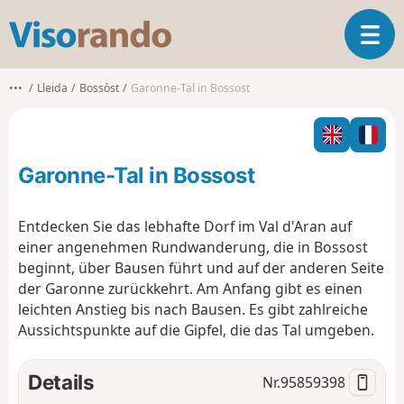
V
T
i
o
s
g
o
•••
Lleida
Bossòst
Garonne-Tal in Bossost
g
r
l
a
e
n
n
d
Garonne-Tal in Bossost
a
o
v
i
Entdecken Sie das lebhafte Dorf im Val d'Aran auf
g
einer angenehmen Rundwanderung, die in Bossost
a
beginnt, über Bausen führt und auf der anderen Seite
t
der Garonne zurückkehrt. Am Anfang gibt es einen
i
o
leichten Anstieg bis nach Bausen. Es gibt zahlreiche
n
Aussichtspunkte auf die Gipfel, die das Tal umgeben.
Details
Nr.
95859398