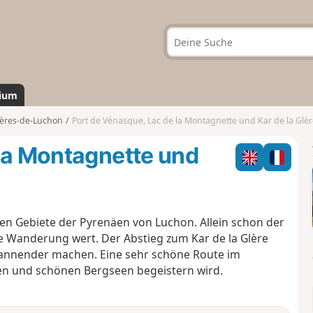
ium
ères-de-Luchon
Port de Vénasque, Lac de la Montagnette und Kar de la Glèr
 la Montagnette und
en Gebiete der Pyrenäen von Luchon. Allein schon der
ie Wanderung wert. Der Abstieg zum Kar de la Glère
spannender machen. Eine sehr schöne Route im
n und schönen Bergseen begeistern wird.