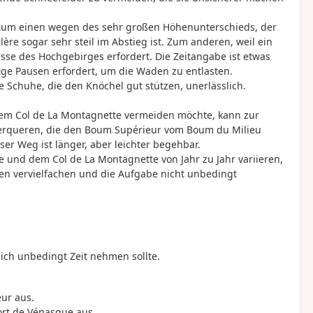
. Zum einen wegen des sehr großen Höhenunterschieds, der
re sogar sehr steil im Abstieg ist. Zum anderen, weil ein
isse des Hochgebirges erfordert. Die Zeitangabe ist etwas
ige Pausen erfordert, um die Waden zu entlasten.
 Schuhe, die den Knöchel gut stützen, unerlässlich.
em Col de La Montagnette vermeiden möchte, kann zur
erqueren, die den Boum Supérieur vom Boum du Milieu
er Weg ist länger, aber leichter begehbar.
 und dem Col de La Montagnette von Jahr zu Jahr variieren,
ten vervielfachen und die Aufgabe nicht unbedingt
sich unbedingt Zeit nehmen sollte.
ur aus.
ort de Vénasque aus.