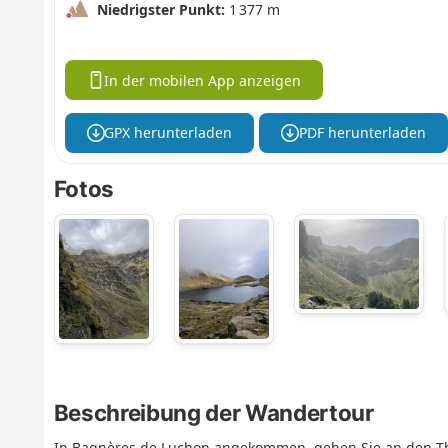
Niedrigster Punkt:
1 377 m
In der mobilen App anzeigen
GPX herunterladen
PDF herunterladen
Fotos
Beschreibung der Wandertour
In Bagnères de Luchon angekommen, gehen Sie an den Th