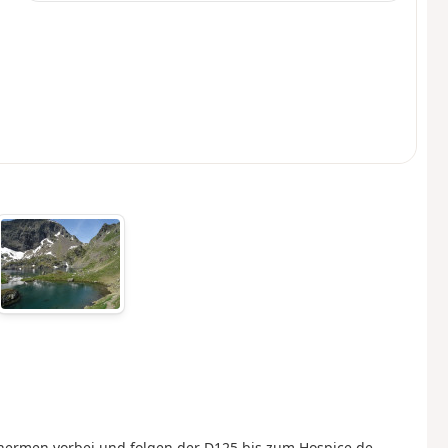
ermen vorbei und folgen der D125 bis zum Hospice de