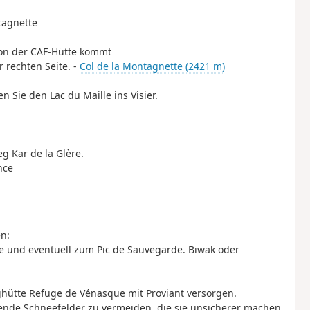
tagnette
von der CAF-Hütte kommt
r rechten Seite. -
Col de la Montagnette (2421 m)
 Sie den Lac du Maille ins Visier.
g Kar de la Glère.
nce
n:
e und eventuell zum Pic de Sauvegarde. Biwak oder
rghütte Refuge de Vénasque mit Proviant versorgen.
de Schneefelder zu vermeiden, die sie unsicherer machen