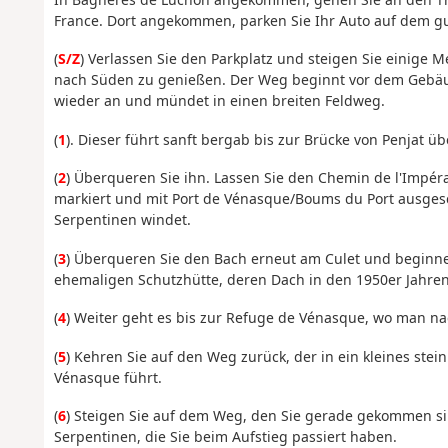
France. Dort angekommen, parken Sie Ihr Auto auf dem gu
(
S/Z
) Verlassen Sie den Parkplatz und steigen Sie einige 
nach Süden zu genießen. Der Weg beginnt vor dem Gebäud
wieder an und mündet in einen breiten Feldweg.
(
1
). Dieser führt sanft bergab bis zur Brücke von Penjat ü
(
2
) Überqueren Sie ihn. Lassen Sie den Chemin de l'Impérat
markiert und mit Port de Vénasque/Boums du Port ausgesch
Serpentinen windet.
(
3
) Überqueren Sie den Bach erneut am Culet und beginne
ehemaligen Schutzhütte, deren Dach in den 1950er Jahren
(
4
) Weiter geht es bis zur Refuge de Vénasque, wo man na
(
5
) Kehren Sie auf den Weg zurück, der in ein kleines ste
Vénasque führt.
(
6
) Steigen Sie auf dem Weg, den Sie gerade gekommen sin
Serpentinen, die Sie beim Aufstieg passiert haben.