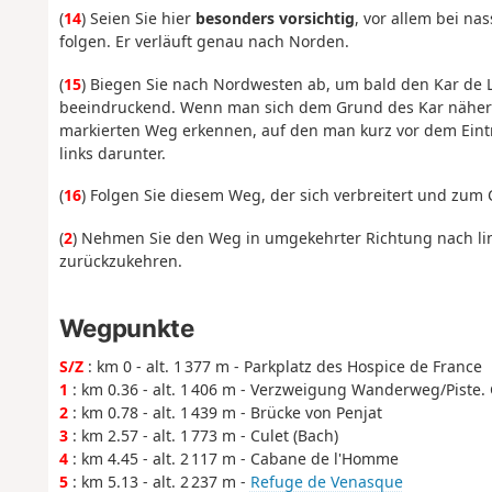
(
14
) Seien Sie hier
besonders vorsichtig
, vor allem bei n
folgen. Er verläuft genau nach Norden.
(
15
) Biegen Sie nach Nordwesten ab, um bald den Kar de 
beeindruckend. Wenn man sich dem Grund des Kar nähert,
markierten Weg erkennen, auf den man kurz vor dem Eintrit
links darunter.
(
16
) Folgen Sie diesem Weg, der sich verbreitert und zum C
(
2
) Nehmen Sie den Weg in umgekehrter Richtung nach li
zurückzukehren.
Wegpunkte
S/Z
: km 0 - alt. 1 377 m - Parkplatz des Hospice de France
1
: km 0.36 - alt. 1 406 m - Verzweigung Wanderweg/Piste.
2
: km 0.78 - alt. 1 439 m - Brücke von Penjat
3
: km 2.57 - alt. 1 773 m - Culet (Bach)
4
: km 4.45 - alt. 2 117 m - Cabane de l'Homme
5
: km 5.13 - alt. 2 237 m -
Refuge de Venasque