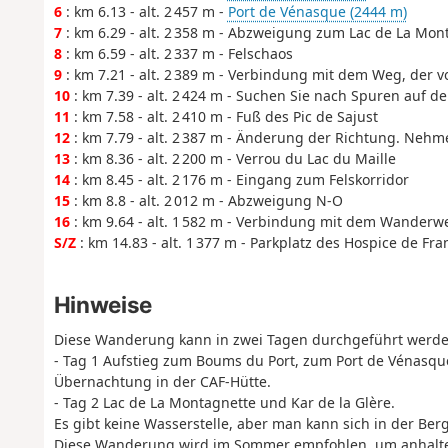
6
: km 6.13 - alt. 2 457 m -
Port de Vénasque (2444 m)
7
: km 6.29 - alt. 2 358 m - Abzweigung zum Lac de La Mon
8
: km 6.59 - alt. 2 337 m - Felschaos
9
: km 7.21 - alt. 2 389 m - Verbindung mit dem Weg, der 
10
: km 7.39 - alt. 2 424 m - Suchen Sie nach Spuren auf de
11
: km 7.58 - alt. 2 410 m - Fuß des Pic de Sajust
12
: km 7.79 - alt. 2 387 m - Änderung der Richtung. Nehmen
13
: km 8.36 - alt. 2 200 m - Verrou du Lac du Maille
14
: km 8.45 - alt. 2 176 m - Eingang zum Felskorridor
15
: km 8.8 - alt. 2 012 m - Abzweigung N-O
16
: km 9.64 - alt. 1 582 m - Verbindung mit dem Wanderwe
S/Z
: km 14.83 - alt. 1 377 m - Parkplatz des Hospice de Fra
Hinweise
Diese Wanderung kann in zwei Tagen durchgeführt werde
- Tag 1 Aufstieg zum Boums du Port, zum Port de Vénasqu
Übernachtung in der CAF-Hütte.
- Tag 2 Lac de La Montagnette und Kar de la Glère.
Es gibt keine Wasserstelle, aber man kann sich in der Be
Diese Wanderung wird im Sommer empfohlen, um anhalten