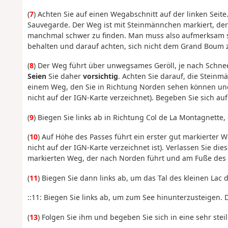
(
7
) Achten Sie auf einen Wegabschnitt auf der linken Seite
Sauvegarde. Der Weg ist mit Steinmännchen markiert, deren
manchmal schwer zu finden. Man muss also aufmerksam se
behalten und darauf achten, sich nicht dem Grand Boum 
(
8
) Der Weg führt über unwegsames Geröll, je nach Schne
Seien
Sie daher
vorsichtig
. Achten Sie darauf, die Stein
einem Weg, den Sie in Richtung Norden sehen können und
nicht auf der IGN-Karte verzeichnet). Begeben Sie sich au
(
9
) Biegen Sie links ab in Richtung Col de La Montagnette
(
10
) Auf Höhe des Passes führt ein erster gut markierter
nicht auf der IGN-Karte verzeichnet ist). Verlassen Sie 
markierten Weg, der nach Norden führt und am Fuße des P
(
11
) Biegen Sie dann links ab, um das Tal des kleinen Lac 
::11: Biegen Sie links ab, um zum See hinunterzusteigen. 
(
13
) Folgen Sie ihm und begeben Sie sich in eine sehr steil