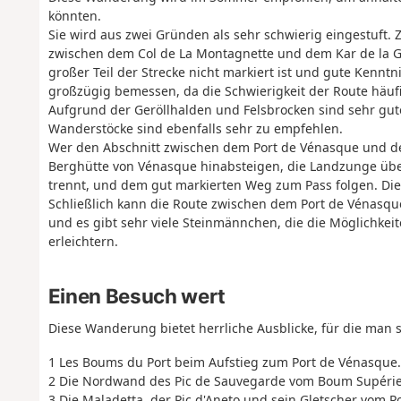
könnten.
Sie wird aus zwei Gründen als sehr schwierig eingestuft
zwischen dem Col de La Montagnette und dem Kar de la Glè
großer Teil der Strecke nicht markiert ist und gute Kenntn
großzügig bemessen, da die Schwierigkeit der Route häuf
Aufgrund der Geröllhalden und Felsbrocken sind sehr gute
Wanderstöcke sind ebenfalls sehr zu empfehlen.
Wer den Abschnitt zwischen dem Port de Vénasque und d
Berghütte von Vénasque hinabsteigen, die Landzunge üb
trennt, und dem gut markierten Weg zum Pass folgen. Dies
Schließlich kann die Route zwischen dem Port de Vénasque
und es gibt sehr viele Steinmännchen, die die Möglichkei
erleichtern.
Einen Besuch wert
Diese Wanderung bietet herrliche Ausblicke, für die man 
1 Les Boums du Port beim Aufstieg zum Port de Vénasque.
2 Die Nordwand des Pic de Sauvegarde vom Boum Supérie
3 Die Maladetta, der Pic d'Aneto und sein Gletscher vom P