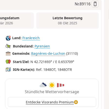
Nr.
89116
tungsdatum
Letzte Bewertung
är 2026
08 Okt 2025
Land:
Frankreich
Bundesland:
Pyrenäen
Gemeinde:
Bagnères-de-Luchon
(31110)
Start/Ziel:
N 42.721693° / E 0.653709°
IGN-Karte(n):
Ref. 1848OT, 1848OTR
Stündliche Wettervorhersage
Entdecke Visorando Premium