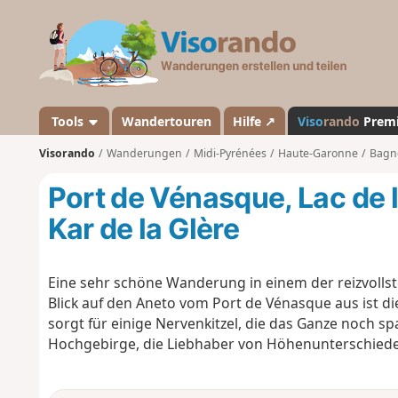
V
i
s
o
r
a
Tools
Wandertouren
Hilfe ↗
Viso
rando
Prem
n
Visorando
Wanderungen
Midi-Pyrénées
Haute-Garonne
Bagn
d
o
Port de Vénasque, Lac de
Kar de la Glère
Eine sehr schöne Wanderung in einem der reizvollst
Blick auf den Aneto vom Port de Vénasque aus ist d
sorgt für einige Nervenkitzel, die das Ganze noch 
Hochgebirge, die Liebhaber von Höhenunterschiede