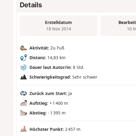
Details
Erstelldatum
Bearbei
18 Nov 2014
10 M
Aktivität:
Zu Fuß
Distanz:
14,83 km
Dauer laut Autor/in:
8 Std.
Schwierigkeitsgrad:
Sehr schwer
Zurück zum Start:
Ja
Aufstieg:
+ 1 400 m
Abstieg:
- 1 395 m
Höchster Punkt:
2 457 m