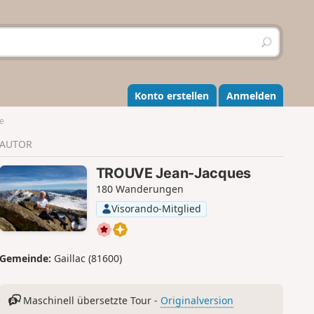
S
u
c
h
e
Konto erstellen
Anmelden
n
e
AUTOR
TROUVE Jean-Jacques
180 Wanderungen
Visorando-Mitglied
Gemeinde:
Gaillac (81600)
Maschinell übersetzte Tour -
Originalversion