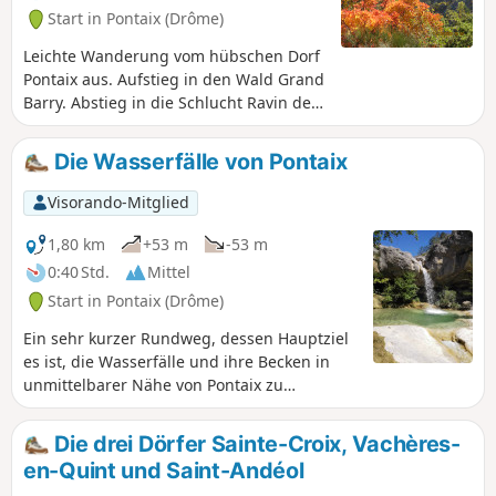
Start in Pontaix (Drôme)
Leichte Wanderung vom hübschen Dorf
Pontaix aus. Aufstieg in den Wald Grand
Barry. Abstieg in die Schlucht Ravin des
Lots. Die Besichtigung der Burgruine
lohnt sich wegen des Ausblicks auf die
Die Wasserfälle von Pontaix
Drôme, und vom Dorf aus gelangt man
zu den Wasserfällen und Becken des
Visorando-Mitglied
Baches Ruisseau des Lots.
1,80 km
+53 m
-53 m
0:40 Std.
Mittel
Start in Pontaix (Drôme)
Ein sehr kurzer Rundweg, dessen Hauptziel
es ist, die Wasserfälle und ihre Becken in
unmittelbarer Nähe von Pontaix zu
entdecken. Ein kleiner Abstecher auf die
Anhöhe ermöglicht es Ihnen, die Burgruine
Die drei Dörfer Sainte-Croix, Vachères-
zu sehen und den Blick über das Tal der
en-Quint und Saint-Andéol
Drôme zu genießen.