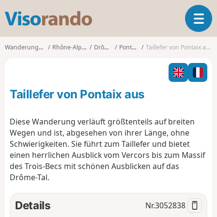
V
T
i
o
s
g
o
Wanderungen
Rhône-Alpes
Drôme
Pontaix
Taillefer von Pontaix aus
g
r
l
a
e
n
n
d
Taillefer von Pontaix aus
a
o
v
i
Diese Wanderung verläuft größtenteils auf breiten
g
Wegen und ist, abgesehen von ihrer Länge, ohne
a
Schwierigkeiten. Sie führt zum Taillefer und bietet
t
einen herrlichen Ausblick vom Vercors bis zum Massif
i
o
des Trois-Becs mit schönen Ausblicken auf das
n
Drôme-Tal.
Details
Nr.
3052838