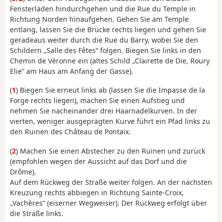
Fensterläden hindurchgehen und die Rue du Temple in
Richtung Norden hinaufgehen. Gehen Sie am Temple
entlang, lassen Sie die Brücke rechts liegen und gehen Sie
geradeaus weiter durch die Rue du Barry, wobei Sie den
Schildern „Salle des Fêtes“ folgen. Biegen Sie links in den
Chemin de Véronne ein (altes Schild „Clairette de Die, Roury
Elie“ am Haus am Anfang der Gasse).
(
1
) Biegen Sie erneut links ab (lassen Sie die Impasse de la
Forge rechts liegen), machen Sie einen Aufstieg und
nehmen Sie nacheinander drei Haarnadelkurven. In der
vierten, weniger ausgeprägten Kurve führt ein Pfad links zu
den Ruinen des Château de Pontaix.
(
2
) Machen Sie einen Abstecher zu den Ruinen und zurück
(empfohlen wegen der Aussicht auf das Dorf und die
Drôme).
Auf dem Rückweg der Straße weiter folgen. An der nächsten
Kreuzung rechts abbiegen in Richtung Sainte-Croix,
„Vachères“ (eiserner Wegweiser). Der Rückweg erfolgt über
die Straße links.