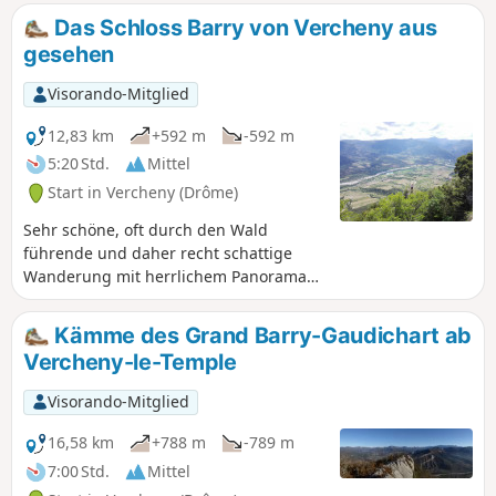
herrliche Ausblicke auf das Vallée de la Drôme und den
Das Schloss Barry von Vercheny aus
Vercors. Die Passage auf dem Kamm kann für schwindlige
gesehen
Personen auf kurzen Strecken schwierig sein und erfordert
an einigen Stellen einen ziemlich sicheren Tritt. Es ist
Visorando-Mitglied
jedoch möglich, diesen Abschnitt zu umgehen, ohne auf die
Schönheit der Landschaft verzichten zu müssen.
12,83 km
+592 m
-592 m
5:20 Std.
Mittel
Start in Vercheny (Drôme)
Sehr schöne, oft durch den Wald
führende und daher recht schattige
Wanderung mit herrlichem Panorama
bei den Ruinen des Château de Barry.
Kämme des Grand Barry-Gaudichart ab
Vercheny-le-Temple
Visorando-Mitglied
16,58 km
+788 m
-789 m
7:00 Std.
Mittel