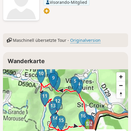
Visorando-Mitglied
Maschinell übersetzte Tour -
Originalversion
Wanderkarte
8
10
7
9
6
5
4
11
12
13
16
14
3
1
15
2