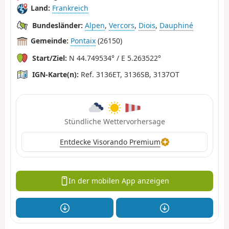
Land:
Frankreich
Bundesländer:
Alpen
,
Vercors
,
Diois
,
Dauphiné
Gemeinde:
Pontaix
(26150)
Start/Ziel:
N 44.749534° / E 5.263522°
IGN-Karte(n):
Ref. 3136ET, 3136SB, 3137OT
Stündliche Wettervorhersage
Entdecke Visorando Premium
In der mobilen App anzeigen