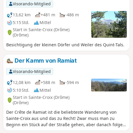
Visorando-Mitglied
13,62 km
+481 m
-486 m
5:15 Std.
Mittel
Start in Sainte-Croix (Drôme)
(Drôme)
Besichtigung der kleinen Dörfer und Weiler des Quint-Tals.
Der Kamm von Ramiat
Visorando-Mitglied
12,08 km
+588 m
-594 m
5:10 Std.
Mittel
Start in Sainte-Croix (Drôme)
(Drôme)
Der Crête de Ramiat ist die beliebteste Wanderung von
Sainte-Croix aus und das zu Recht! Zwar muss man zu
Beginn ein Stück auf der Straße gehen, aber danach folgen
breite Wege oder gut markierte Pfade und vor allem