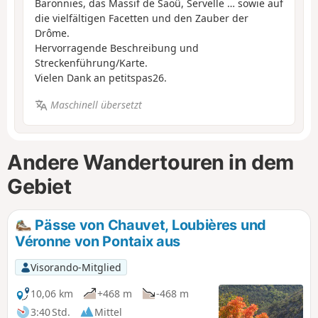
Baronnies, das Massif de Saoû, Servelle … sowie auf
die vielfältigen Facetten und den Zauber der
Drôme.
Hervorragende Beschreibung und
Streckenführung/Karte.
Vielen Dank an petitspas26.
Maschinell übersetzt
Andere Wandertouren in dem
Gebiet
Pässe von Chauvet, Loubières und
Véronne von Pontaix aus
Visorando-Mitglied
10,06 km
+468 m
-468 m
3:40 Std.
Mittel