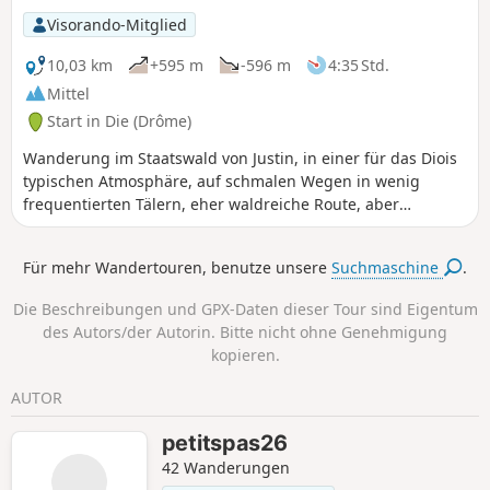
Visorando-Mitglied
10,03 km
+595 m
-596 m
4:35 Std.
Mittel
Start in Die (Drôme)
Wanderung im Staatswald von Justin, in einer für das Diois
typischen Atmosphäre, auf schmalen Wegen in wenig
frequentierten Tälern, eher waldreiche Route, aber
dennoch mit Ausblicken auf die Berge des südlichen
Vercors.
Für mehr Wandertouren, benutze unsere
Suchmaschine
.
Die Beschreibungen und GPX-Daten dieser Tour sind Eigentum
des Autors/der Autorin. Bitte nicht ohne Genehmigung
kopieren.
AUTOR
petitspas26
42 Wanderungen