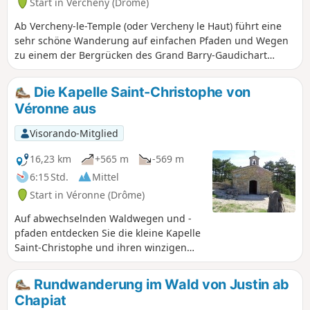
Start in Vercheny (Drôme)
Ab Vercheny-le-Temple (oder Vercheny le Haut) führt eine
sehr schöne Wanderung auf einfachen Pfaden und Wegen
zu einem der Bergrücken des Grand Barry-Gaudichart
sowie zur Burgruine von Barry. Außergewöhnliche
Ausblicke auf den Vercors, die Baronnies und das
Die Kapelle Saint-Christophe von
Diois.Rückweg teilweise über den Westhang, von wo aus
Véronne aus
sich ein weiterer Ausblick auf die Bergrücken von Saoû
bietet, und zum Schluss über den Osthang, über den Pas
Visorando-Mitglied
de la Bernarde, der zwischen den Felsen angelegt ist (keine
Kletterausrüstung erforderlich).
16,23 km
+565 m
-569 m
6:15 Std.
Mittel
Start in Véronne (Drôme)
Auf abwechselnden Waldwegen und -
pfaden entdecken Sie die kleine Kapelle
Saint-Christophe und ihren winzigen
Friedhof, die auf den Anhöhen von
Véronne im Wald Grand Barry thronen,
Rundwanderung im Wald von Justin ab
aber auch das Forsthaus von Roury, und
Chapiat
das alles in absoluter Ruhe.