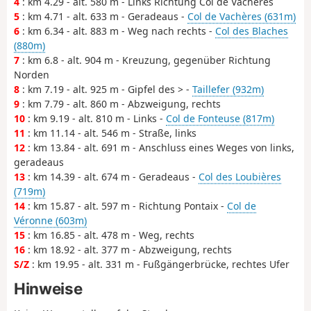
4
: km 4.29 - alt. 580 m - Links Richtung Col de Vachères
5
: km 4.71 - alt. 633 m - Geradeaus -
Col de Vachères (631m)
6
: km 6.34 - alt. 883 m - Weg nach rechts -
Col des Blaches
(880m)
7
: km 6.8 - alt. 904 m - Kreuzung, gegenüber Richtung
Norden
8
: km 7.19 - alt. 925 m - Gipfel des > -
Taillefer (932m)
9
: km 7.79 - alt. 860 m - Abzweigung, rechts
10
: km 9.19 - alt. 810 m - Links -
Col de Fonteuse (817m)
11
: km 11.14 - alt. 546 m - Straße, links
12
: km 13.84 - alt. 691 m - Anschluss eines Weges von links,
geradeaus
13
: km 14.39 - alt. 674 m - Geradeaus -
Col des Loubières
(719m)
14
: km 15.87 - alt. 597 m - Richtung Pontaix -
Col de
Véronne (603m)
15
: km 16.85 - alt. 478 m - Weg, rechts
16
: km 18.92 - alt. 377 m - Abzweigung, rechts
S/Z
: km 19.95 - alt. 331 m - Fußgängerbrücke, rechtes Ufer
Hinweise