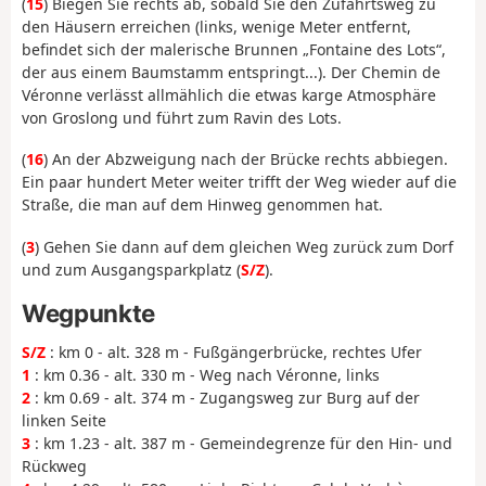
(
15
) Biegen Sie rechts ab, sobald Sie den Zufahrtsweg zu
den Häusern erreichen (links, wenige Meter entfernt,
befindet sich der malerische Brunnen „Fontaine des Lots“,
der aus einem Baumstamm entspringt...). Der Chemin de
Véronne verlässt allmählich die etwas karge Atmosphäre
von Groslong und führt zum Ravin des Lots.
(
16
) An der Abzweigung nach der Brücke rechts abbiegen.
Ein paar hundert Meter weiter trifft der Weg wieder auf die
Straße, die man auf dem Hinweg genommen hat.
(
3
) Gehen Sie dann auf dem gleichen Weg zurück zum Dorf
und zum Ausgangsparkplatz (
S/Z
).
Wegpunkte
S/Z
: km 0 - alt. 328 m - Fußgängerbrücke, rechtes Ufer
1
: km 0.36 - alt. 330 m - Weg nach Véronne, links
2
: km 0.69 - alt. 374 m - Zugangsweg zur Burg auf der
linken Seite
3
: km 1.23 - alt. 387 m - Gemeindegrenze für den Hin- und
Rückweg