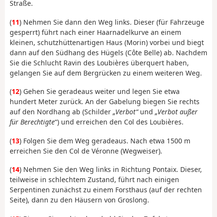
Straße.
(
11
) Nehmen Sie dann den Weg links. Dieser (für Fahrzeuge
gesperrt) führt nach einer Haarnadelkurve an einem
kleinen, schutzhüttenartigen Haus (Morin) vorbei und biegt
dann auf den Südhang des Hügels (Côte Belle) ab. Nachdem
Sie die Schlucht Ravin des Loubières überquert haben,
gelangen Sie auf dem Bergrücken zu einem weiteren Weg.
(
12
) Gehen Sie geradeaus weiter und legen Sie etwa
hundert Meter zurück. An der Gabelung biegen Sie rechts
auf den Nordhang ab (Schilder
„Verbot“
und
„Verbot außer
für Berechtigte
“) und erreichen den Col des Loubières.
(
13
) Folgen Sie dem Weg geradeaus. Nach etwa 1500 m
erreichen Sie den Col de Véronne (Wegweiser).
(
14
) Nehmen Sie den Weg links in Richtung Pontaix. Dieser,
teilweise in schlechtem Zustand, führt nach einigen
Serpentinen zunächst zu einem Forsthaus (auf der rechten
Seite), dann zu den Häusern von Groslong.