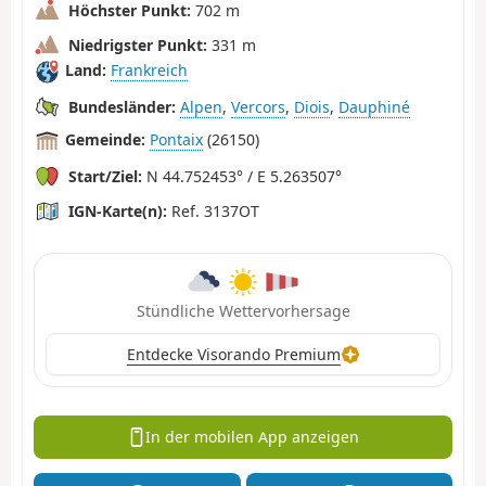
Höchster Punkt:
702 m
Niedrigster Punkt:
331 m
Land:
Frankreich
Bundesländer:
Alpen
,
Vercors
,
Diois
,
Dauphiné
Gemeinde:
Pontaix
(26150)
Start/Ziel:
N 44.752453° / E 5.263507°
IGN-Karte(n):
Ref. 3137OT
Stündliche Wettervorhersage
Entdecke Visorando Premium
In der mobilen App anzeigen