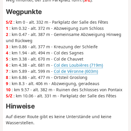
Wegpunkte
S/Z
: km 0 - alt. 332 m - Parkplatz der Salle des Fêtes
1
: km 0.32 - alt. 372 m - Abzweigung zum Schloss
2
: km 0.47 - alt. 387 m - Gemeinsame Abzweigung Hinweg
und Rückweg
3
: km 0.86 - alt. 377 m - Kreuzung der Schleife
4
: km 1.94 - alt. 494 m - Col des Sagnes
5
: km 3.38 - alt. 670 m - Col de Chauvet
6
: km 4.38 - alt. 681 m -
Col des Loubières (719m)
7
: km 5.89 - alt. 599 m -
Col de Véronne (603m)
8
: km 6.86 - alt. 477 m - Ortsteil Groslong
9
: km 8.3 - alt. 406 m - Abzweigung, geradeaus
10
: km 9.57 - alt. 382 m - Ruinen des Schlosses von Pontaix
S/Z
: km 10.06 - alt. 331 m - Parkplatz der Salle des Fêtes
Hinweise
Auf dieser Route gibt es keine Unterstände und keine
Wasserstellen.