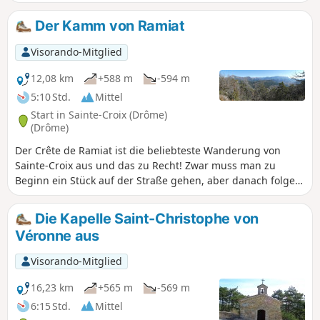
Der Kamm von Ramiat
Visorando-Mitglied
12,08 km
+588 m
-594 m
5:10 Std.
Mittel
Start in Sainte-Croix (Drôme)
(Drôme)
Der Crête de Ramiat ist die beliebteste Wanderung von
Sainte-Croix aus und das zu Recht! Zwar muss man zu
Beginn ein Stück auf der Straße gehen, aber danach folgen
breite Wege oder gut markierte Pfade und vor allem
herrliche Ausblicke auf das Vallée de la Drôme und den
Die Kapelle Saint-Christophe von
Vercors. Die Passage auf dem Kamm kann für schwindlige
Véronne aus
Personen auf kurzen Strecken schwierig sein und erfordert
an einigen Stellen einen ziemlich sicheren Tritt. Es ist
Visorando-Mitglied
jedoch möglich, diesen Abschnitt zu umgehen, ohne auf die
Schönheit der Landschaft verzichten zu müssen.
16,23 km
+565 m
-569 m
6:15 Std.
Mittel