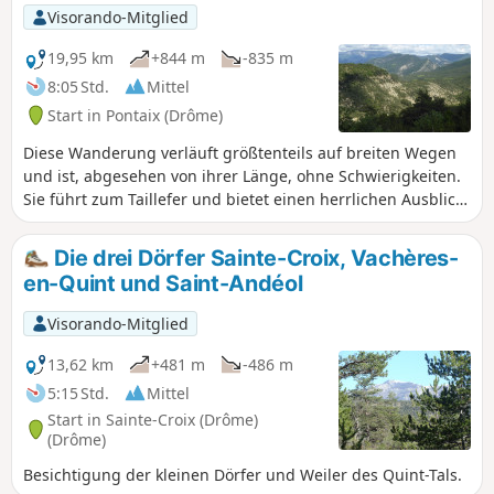
Drôme zu genießen.
Visorando-Mitglied
19,95 km
+844 m
-835 m
8:05 Std.
Mittel
Start in Pontaix (Drôme)
Diese Wanderung verläuft größtenteils auf breiten Wegen
und ist, abgesehen von ihrer Länge, ohne Schwierigkeiten.
Sie führt zum Taillefer und bietet einen herrlichen Ausblick
vom Vercors bis zum Massif des Trois-Becs mit schönen
Ausblicken auf das Drôme-Tal.
Die drei Dörfer Sainte-Croix, Vachères-
en-Quint und Saint-Andéol
Visorando-Mitglied
13,62 km
+481 m
-486 m
5:15 Std.
Mittel
Start in Sainte-Croix (Drôme)
(Drôme)
Besichtigung der kleinen Dörfer und Weiler des Quint-Tals.