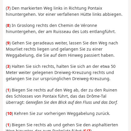
(
7
) Den markierten Weg links in Richtung Pontaix
hinuntergehen. Vor einer verfallenen Hütte links abbiegen.
(
8
) In Groslong rechts den Chemin de Véronne
hinuntergehen, der am Ruisseau des Lots entlangführt.
(
9
) Gehen Sie geradeaus weiter, lassen Sie den Weg nach
Mourliet rechts liegen und gelangen Sie zu einer
Weggabelung, die Sie auf dem Hinweg passiert haben.
(
3
) Halten Sie sich rechts, halten Sie sich an der etwa 50
Meter weiter gelegenen Dreiweg-Kreuzung rechts und
gelangen Sie zur ursprünglichen Dreiweg-Kreuzung.
(
1
) Biegen Sie rechts auf den Weg ab, der zu den Ruinen
des Schlosses von Pontaix führt, das das Drôme-Tal
überragt:
Genießen Sie den Blick auf den Fluss und das Dorf.
(
10
) Kehren Sie zur vorherigen Weggabelung zurück.
(
1
) Biegen Sie rechts ab und gehen Sie den asphaltierten
Weg hinunter, der zum Parkplatz führt (
S/Z
).