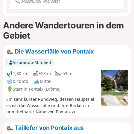
Maschinell übersetzt
Andere Wandertouren in dem
Gebiet
Die Wasserfälle von Pontaix
Visorando-Mitglied
1,80 km
+53 m
-53 m
0:40 Std.
Mittel
Start in Pontaix (Drôme)
Ein sehr kurzer Rundweg, dessen Hauptziel
es ist, die Wasserfälle und ihre Becken in
unmittelbarer Nähe von Pontaix zu
entdecken. Ein kleiner Abstecher auf die
Anhöhe ermöglicht es Ihnen, die Burgruine
Taillefer von Pontaix aus
zu sehen und den Blick über das Tal der