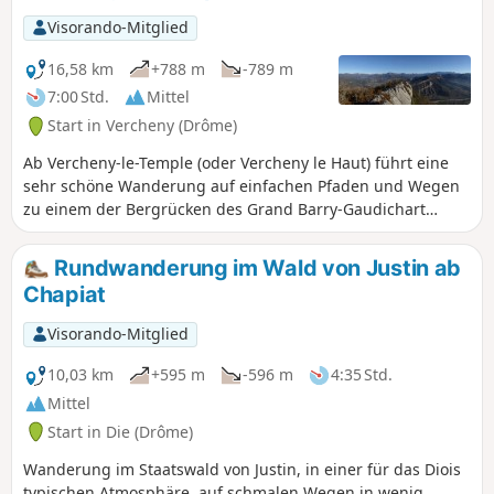
Visorando-Mitglied
16,58 km
+788 m
-789 m
7:00 Std.
Mittel
Start in Vercheny (Drôme)
Ab Vercheny-le-Temple (oder Vercheny le Haut) führt eine
sehr schöne Wanderung auf einfachen Pfaden und Wegen
zu einem der Bergrücken des Grand Barry-Gaudichart
sowie zur Burgruine von Barry. Außergewöhnliche
Ausblicke auf den Vercors, die Baronnies und das
Rundwanderung im Wald von Justin ab
Diois.Rückweg teilweise über den Westhang, von wo aus
Chapiat
sich ein weiterer Ausblick auf die Bergrücken von Saoû
bietet, und zum Schluss über den Osthang, über den Pas
Visorando-Mitglied
de la Bernarde, der zwischen den Felsen angelegt ist (keine
Kletterausrüstung erforderlich).
10,03 km
+595 m
-596 m
4:35 Std.
Mittel
Start in Die (Drôme)
Wanderung im Staatswald von Justin, in einer für das Diois
typischen Atmosphäre, auf schmalen Wegen in wenig