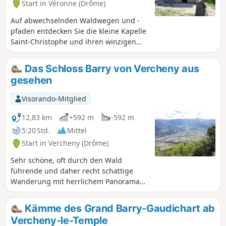
Start in Véronne (Drôme)
Auf abwechselnden Waldwegen und -
pfaden entdecken Sie die kleine Kapelle
Saint-Christophe und ihren winzigen
Friedhof, die auf den Anhöhen von
Véronne im Wald Grand Barry thronen,
Das Schloss Barry von Vercheny aus
aber auch das Forsthaus von Roury, und
gesehen
das alles in absoluter Ruhe.
Visorando-Mitglied
12,83 km
+592 m
-592 m
5:20 Std.
Mittel
Start in Vercheny (Drôme)
Sehr schöne, oft durch den Wald
führende und daher recht schattige
Wanderung mit herrlichem Panorama
bei den Ruinen des Château de Barry.
Kämme des Grand Barry-Gaudichart ab
Vercheny-le-Temple