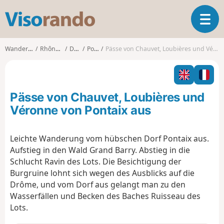
V
T
i
o
s
g
o
Wanderungen
Rhône-Alpes
Drôme
Pontaix
Pässe von Chauvet, Loubières und Véronne von Pontaix aus
g
r
l
a
e
n
n
d
Pässe von Chauvet, Loubières und
a
o
v
Véronne von Pontaix aus
i
g
Leichte Wanderung vom hübschen Dorf Pontaix aus.
a
Aufstieg in den Wald Grand Barry. Abstieg in die
t
i
Schlucht Ravin des Lots. Die Besichtigung der
o
Burgruine lohnt sich wegen des Ausblicks auf die
n
Drôme, und vom Dorf aus gelangt man zu den
Wasserfällen und Becken des Baches Ruisseau des
Lots.