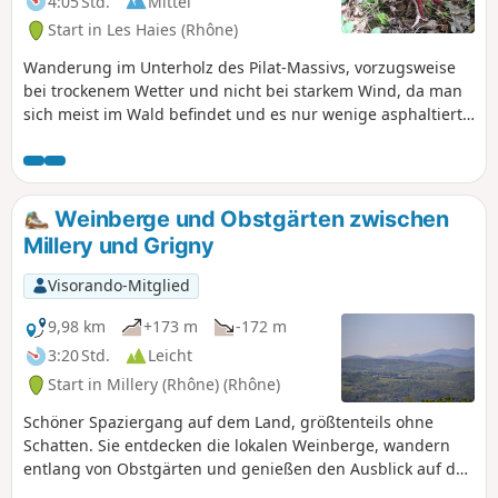
4:05 Std.
Mittel
Start in Les Haies (Rhône)
Wanderung im Unterholz des Pilat-Massivs, vorzugsweise
bei trockenem Wetter und nicht bei starkem Wind, da man
sich meist im Wald befindet und es nur wenige asphaltierte
Straßen gibt.
Weinberge und Obstgärten zwischen
Millery und Grigny
Visorando-Mitglied
9,98 km
+173 m
-172 m
3:20 Std.
Leicht
Start in Millery (Rhône) (Rhône)
Schöner Spaziergang auf dem Land, größtenteils ohne
Schatten. Sie entdecken die lokalen Weinberge, wandern
entlang von Obstgärten und genießen den Ausblick auf das
Rhonetal und die Landschaft. Sie sehen auch Pferde und