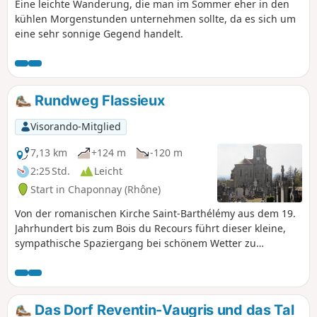
Eine leichte Wanderung, die man im Sommer eher in den
kühlen Morgenstunden unternehmen sollte, da es sich um
eine sehr sonnige Gegend handelt.
Rundweg Flassieux
Visorando-Mitglied
7,13 km
+124 m
-120 m
2:25 Std.
Leicht
Start in Chaponnay (Rhône)
Von der romanischen Kirche Saint-Barthélémy aus dem 19.
Jahrhundert bis zum Bois du Recours führt dieser kleine,
sympathische Spaziergang bei schönem Wetter zu
herrlichen Ausblicken auf Lyon, seine Berge und die
schneebedeckten Alpen.
Das Dorf Reventin-Vaugris und das Tal