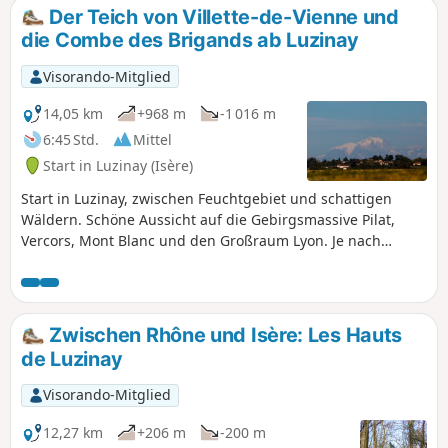
zu bereiten. In der Zwischenzeit: An der
Der Teich von Villette-de-Vienne und
Weggabelung, 400 m vor diesem WP (1),
die Combe des Brigands ab Luzinay
rechts abbiegen (Chemin des Frères),
dann links auf die D167 und weiter
Visorando-Mitglied
vorne wieder zum WP (2) zurückkehren.
14,05 km
+968 m
-1 016 m
6:45 Std.
Mittel
Start in Luzinay (Isère)
Start in Luzinay, zwischen Feuchtgebiet und schattigen
Wäldern. Schöne Aussicht auf die Gebirgsmassive Pilat,
Vercors, Mont Blanc und den Großraum Lyon. Je nach
Jahreszeit kann man morgens zwischen dem Startpunkt
(S/Z) und dem Punkt (3) Störche im Feuchtgebiet des
Sévenne-Tals, Graureiher und Silberreiher beobachten. Der
erste Teil der Strecke bis zum Punkt (6) verläuft
Zwischen Rhône und Isère: Les Hauts
überwiegend flach auf kleinen, tagsüber wenig begehenen
de Luzinay
Straßen und einigen kleinen Wegen. Hinter dem Dorf
Villette-de-Vienne kann man, wenn man sich unauffällig
Visorando-Mitglied
verhält und aufmerksam beobachtet, häufig Rehe und
Fasane auf den Anhöhen sehen. Am Ende der Strecke
12,27 km
+206 m
-200 m