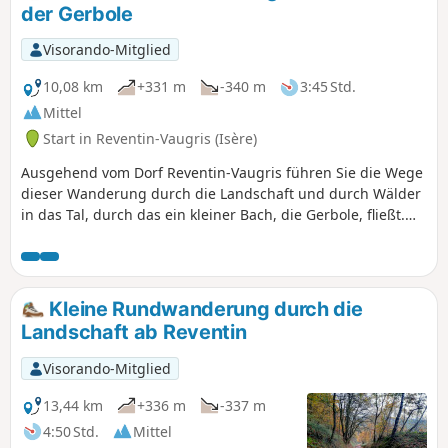
der Gerbole
Visorando-Mitglied
10,08 km
+331 m
-340 m
3:45 Std.
Mittel
Start in Reventin-Vaugris (Isère)
Ausgehend vom Dorf Reventin-Vaugris führen Sie die Wege
dieser Wanderung durch die Landschaft und durch Wälder
in das Tal, durch das ein kleiner Bach, die Gerbole, fließt.
Von kleiner Brücke zu kleiner Brücke wandern Sie inmitten
unberührter Natur oberhalb dieses Wasserlaufs.
Kleine Rundwanderung durch die
Landschaft ab Reventin
Visorando-Mitglied
13,44 km
+336 m
-337 m
4:50 Std.
Mittel