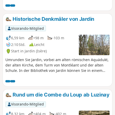
Historische Denkmäler von Jardin
Visorando-Mitglied
6,59 km
+98 m
-103 m
2:10 Std.
Leicht
Start in Jardin (Isère)
Umrunden Sie Jardin, vorbei am alten römischen Aquädukt,
der alten Kirche, dem Turm von Montléant und der alten
Schule. In der Bibliothek von Jardin können Sie in einem
kleinen Buch mit dem Titel JARDIN AU CŒUR DU TEMPS
(Jardin im Herzen der Zeit) alle Sehenswürdigkeiten
entdecken und besser kennenlernen: die Aquädukte, den
Turm von Montléans, die beiden Kirchen, die alte Schule
Rund um die Combe du Loup ab Luzinay
und das ehemalige Waschhaus von Bérardier.
Visorando-Mitglied
8,32 km
+404 m
-402 m