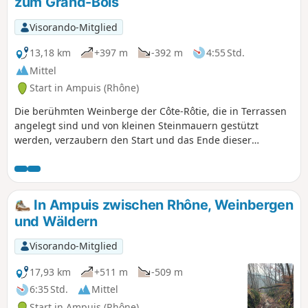
zum Grand-Bois
Visorando-Mitglied
13,18 km
+397 m
-392 m
4:55 Std.
Mittel
Start in Ampuis (Rhône)
Die berühmten Weinberge der Côte-Rôtie, die in Terrassen
angelegt sind und von kleinen Steinmauern gestützt
werden, verzaubern den Start und das Ende dieser
Wanderung. Eine ländliche und waldreiche Umgebung
begleitet den Rest der Wanderung auf guten Wegen und
einigen wenig begehenen Straßenabschnitten. Herrliche
Ausblicke auf das Rhonetal, das Pilat-Massiv und die
In Ampuis zwischen Rhône, Weinbergen
gesamte Alpenkette (bei gutem Wetter). Im Abstieg erhebt
und Wäldern
sich das Château d'Ampuis vor Ihnen.
Visorando-Mitglied
17,93 km
+511 m
-509 m
6:35 Std.
Mittel
Start in Ampuis (Rhône)