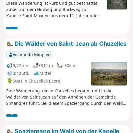
Diese Wanderung ist kurz und gut beschattet,
außer auf dem Hinweg und Rückweg zur
Kapelle Saint-Maxime aus dem 11. Jahrhundert.
Sie ist für Familien geeignet. Jeder kann die
Länge dieser Wanderung ganz nach seinen
Wünschen anpassen. Man kann entweder von
der Kapelle (S/Z) oder vom Punkt (1) aus starten:
Die Wälder von Saint-Jean ab Chuzelles
Parkmöglichkeiten gibt es in beiden Fällen.
Visorando-Mitglied
9,72 km
+314 m
-306 m
3:40 Std.
Mittel
Start in Chuzelles (Isère)
Eine Wanderung, die in Chuzelles beginnt und in die
Wälder von Saint-Jean auf den Anhöhen der Gemeinde
Simandres führt. Bei diesem Spaziergang durch den Wald
können Sie die Natur und die Ruhe genießen. Auf halber
Strecke besteht die Möglichkeit, Notre-Dame de Limon zu
besuchen, eine romanische Kapelle aus dem12.
Jahrhundert, die an der antiken Via Domitia liegt.
Spaziergang im Wald von der Kapelle