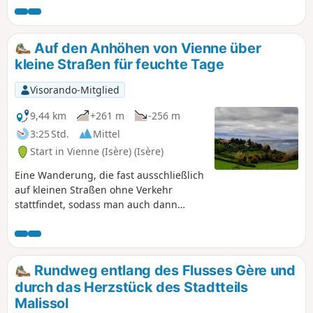
entdecken. Der Aufstieg zum
Aussichtspunkt Belvédère de Pipet ist
zwar etwas anstrengend, aber Sie
Auf den Anhöhen von Vienne über
werden mit einem herrlichen Blick auf
kleine Straßen für feuchte Tage
die Stadt, das Rhonetal und als Bonus
auf die Ausläufer der Monts du Lyonnais
Visorando-Mitglied
und des Pilat belohnt.
9,44 km
+261 m
-256 m
3:25 Std.
Mittel
Start in Vienne (Isère) (Isère)
Eine Wanderung, die fast ausschließlich
auf kleinen Straßen ohne Verkehr
stattfindet, sodass man auch dann
weitergehen kann, wenn die Wege
unpassierbar sind. Zunächst entdecken
Sie Vienne und sein Panorama von
Notre-Dame de Pipet aus, dann die
Rundweg entlang des Flusses Gère und
Höhen von Vienne mit wunderschönen
durch das Herzstück des Stadtteils
Ausblicken auf das Rhonetal und das
Malissol
Pilat-Massiv im Hintergrund. Auf dem