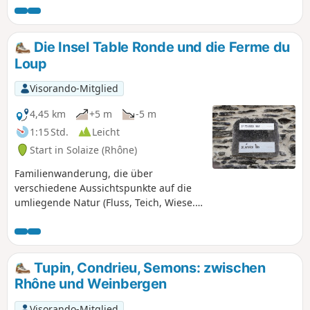
durchqueren einen Teil des Weindorfes Millery. Sehr gut
markierte Strecke (gelbe Markierung).
Die Insel Table Ronde und die Ferme du
Loup
Visorando-Mitglied
4,45 km
+5 m
-5 m
1:15 Std.
Leicht
Start in Solaize (Rhône)
Familienwanderung, die über
verschiedene Aussichtspunkte auf die
umliegende Natur (Fluss, Teich, Wiese...)
zur Ferme du Loup führt.
Tupin, Condrieu, Semons: zwischen
Rhône und Weinbergen
Visorando-Mitglied