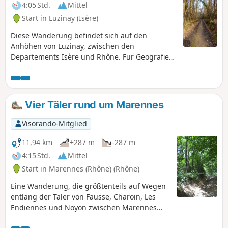
kommt man an der mittelalterlichen Kapelle von Illins (11.
4:05 Std.
Mittel
und 13. Jahrhundert) und ihrem Friedhof vorbei. Die
Start in Luzinay (Isère)
Orientierung ist nicht besonders schwierig,
Wegmarkierungen sind selten, wenn nicht gar nicht
Diese Wanderung befindet sich auf den
vorhanden.
Anhöhen von Luzinay, zwischen den
Departements Isère und Rhône. Für Geografie-
Fans: Auf 12 km durchqueren wir vier
verschiedene Gemeinden! Diese Wanderung
bietet sehr schöne Ausblicke auf die Alpen, den
Vercors, das Pilat-Massiv und die Metropole
Vier Täler rund um Marennes
Lyon. Es gibt nur 600 m begehene Straße (und
das ist relativ!). Der größte Teil der Strecke
Visorando-Mitglied
besteht aus Wegen oder Sackgassen, die zu
Bauernhöfen führen.
11,94 km
+287 m
-287 m
4:15 Std.
Mittel
Start in Marennes (Rhône) (Rhône)
Eine Wanderung, die größtenteils auf Wegen
entlang der Täler von Fausse, Charoin, Les
Endiennes und Noyon zwischen Marennes
und Villette-de-Vienne verläuft.