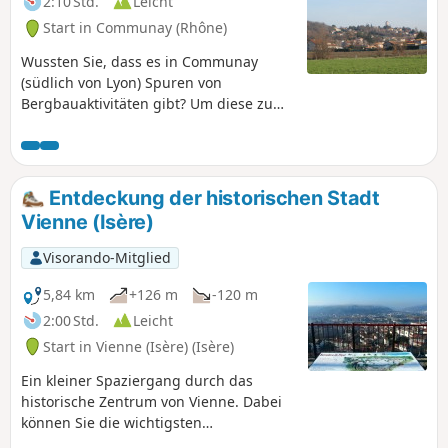
2:10 Std.
Leicht
Start in Communay (Rhône)
Wussten Sie, dass es in Communay
(südlich von Lyon) Spuren von
Bergbauaktivitäten gibt? Um diese zu
entdecken, folgen Sie diesem Weg, der
keinerlei Schwierigkeiten bereitet. Diese
Wanderung erfolgt in zwei Etappen: 1°)
um die Schächte Sauveur, Baytan,
Entdeckung der historischen Stadt
Guérin und Dufélix herum; 2°) um den
Vienne (Isère)
Förderturm des Schachts Espérance
(von Bergbauverbänden rekonstruiert)
Visorando-Mitglied
und eine kleine, heute bewaldete Halde
herum.
5,84 km
+126 m
-120 m
2:00 Std.
Leicht
Start in Vienne (Isère) (Isère)
Ein kleiner Spaziergang durch das
historische Zentrum von Vienne. Dabei
können Sie die wichtigsten
Sehenswürdigkeiten der Stadt