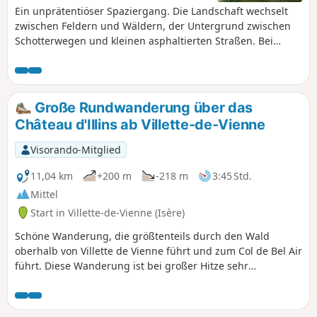
Ein unprätentiöser Spaziergang. Die Landschaft wechselt
zwischen Feldern und Wäldern, der Untergrund zwischen
Schotterwegen und kleinen asphaltierten Straßen. Bei
klarem Wetter haben Sie zahlreiche Ausblicke auf die
umliegenden Gipfel. Zwei kleine Steigungen (nicht allzu
anstrengend) stehen auf dem Programm, um fit zu bleiben.
Große Rundwanderung über das
Château d'Illins ab Villette-de-Vienne
Visorando-Mitglied
11,04 km
+200 m
-218 m
3:45 Std.
Mittel
Start in Villette-de-Vienne (Isère)
Schöne Wanderung, die größtenteils durch den Wald
oberhalb von Villette de Vienne führt und zum Col de Bel Air
führt. Diese Wanderung ist bei großer Hitze sehr
angenehm. Sie bietet einen schönen Ausblick auf die Alpen
und den Pilat.