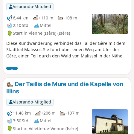
Rückweg entdecken Sie die Anwesen in
Visorando-Mitglied
den Höhen von Vienne und genießen
weiterhin einen schönen Blick auf die
6,44 km
+110 m
-108 m
Hügel von Vienne.
2:10 Std.
Mittel
Start in Vienne (Isère) (Isère)
Diese Rundwanderung verbindet das Tal der Gère mit dem
Stadtteil Malissol. Sie führt über einen Weg am Ufer der
Gère, einen Teil durch den Wald von Malissol in der Nähe
des Trimm-dich-Pfads und einige mineralischere Abschnitte
im Herzen des Stadtteils Malissol. Familienwanderung mit
geringem Höhenunterschied, die mit flachen,
geschlossenen Schuhen (Waldwege) zu bewältigen ist.
Der Taillis de Mure und die Kapelle von
Illins
Visorando-Mitglied
11,48 km
+206 m
-197 m
3:50 Std.
Mittel
Start in Villette-de-Vienne (Isère)