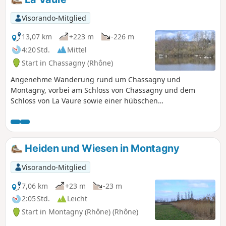
Visorando-Mitglied
13,07 km
+223 m
-226 m
4:20 Std.
Mittel
Start in Chassagny (Rhône)
Angenehme Wanderung rund um Chassagny und
Montagny, vorbei am Schloss von Chassagny und dem
Schloss von La Vaure sowie einer hübschen
Fußgängerbrücke über den Mornantet.
Heiden und Wiesen in Montagny
Visorando-Mitglied
7,06 km
+23 m
-23 m
2:05 Std.
Leicht
Start in Montagny (Rhône) (Rhône)