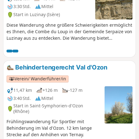
3:30 Std.
Mittel
Start in Luzinay (Isère)
Diese Wanderung ohne größere Schwierigkeiten ermöglicht
es Ihnen, die Combe du Loup in der Gemeinde Serpaize von
Luzinay aus zu entdecken. Die Wanderung bietet
interessante Ausblicke auf die Alpen, den Vercors, die
Monts du Lyonnais und das Pilat-Massiv. Der Mont Blanc ist
– je nach Wetterlage natürlich – beim Abstieg zum Start-
und Zielpunkt zu sehen. Start und Ziel befinden sich auf
Behindertengerecht Val d'Ozon
einem großen Parkplatz außerhalb des Dorfes Luzinay, um
einen uninteressanten Straßenabschnitt und die
Verein/ Wanderführer/in
Überquerung der D36 zu vermeiden, die für Fußgänger
nicht gesichert ist. Die Route ist auch ohne GPS leicht zu
11,47 km
+126 m
-127 m
finden.
3:40 Std.
Mittel
Start in Saint-Symphorien-d'Ozon
(Rhône)
Frühlingswanderung für Sportler mit
Behinderung im Val d'Ozon. 12 km lange
Strecke auf den Anhöhen von Ternay.