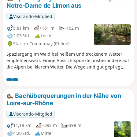
Notre-Dame de Limon aus
Visorando-Mitglied
5,81 km
+161 m
-162 m
2:05 Std.
Leicht
Start in Communay (Rhône)
Spaziergang im Wald bei heißem und trockenem Wetter
empfehlenswert. Einige Aussichtspunkte, insbesondere auf
die Alpen bei klarem Wetter. Die Wege sind gut gepflegt,
die Wälder jedoch weniger; sie haben etwas von einer
Endzeitlandschaft.
Bachüberquerungen in der Nähe von
Loire-sur-Rhône
Visorando-Mitglied
11,19 km
+398 m
-398 m
4:20 Std.
Mittel