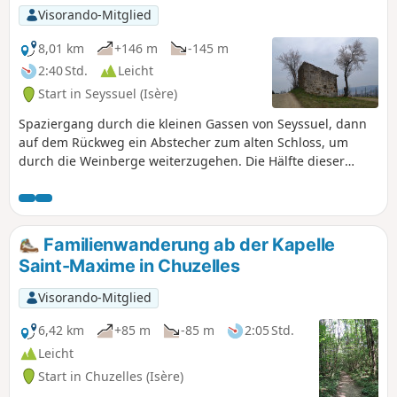
Visorando-Mitglied
8,01 km
+146 m
-145 m
2:40 Std.
Leicht
Start in Seyssuel (Isère)
Spaziergang durch die kleinen Gassen von Seyssuel, dann
auf dem Rückweg ein Abstecher zum alten Schloss, um
durch die Weinberge weiterzugehen. Die Hälfte dieser
Strecke ist asphaltiert, aber Sie haben einige schöne
Ausblicke auf die Monts du Lyonnais, was diesen Teil
weniger lang erscheinen lässt.
Familienwanderung ab der Kapelle
Saint-Maxime in Chuzelles
Visorando-Mitglied
6,42 km
+85 m
-85 m
2:05 Std.
Leicht
Start in Chuzelles (Isère)