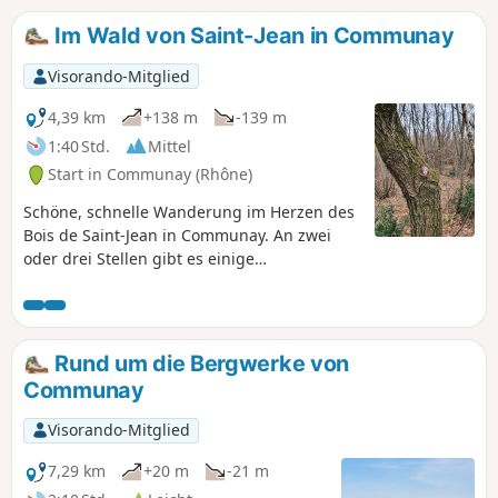
Im Wald von Saint-Jean in Communay
Visorando-Mitglied
4,39 km
+138 m
-139 m
1:40 Std.
Mittel
Start in Communay (Rhône)
Schöne, schnelle Wanderung im Herzen des
Bois de Saint-Jean in Communay. An zwei
oder drei Stellen gibt es einige
Höhenunterschiede. Trotz der Nähe zur
Autobahn A46 fühlen Sie sich während
dieser Wanderung weit weg von jeglicher
Zivilisation.
Rund um die Bergwerke von
Communay
Visorando-Mitglied
7,29 km
+20 m
-21 m