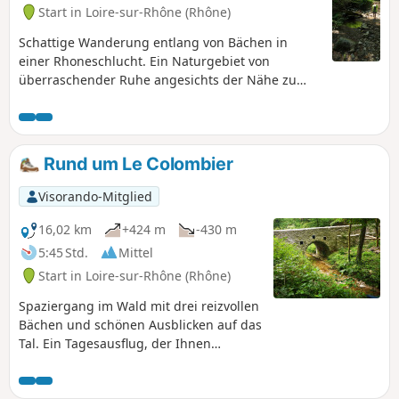
Start in Loire-sur-Rhône (Rhône)
Schattige Wanderung entlang von Bächen in
einer Rhoneschlucht. Ein Naturgebiet von
überraschender Ruhe angesichts der Nähe zu
städtischen Zentren.
Rund um Le Colombier
Visorando-Mitglied
16,02 km
+424 m
-430 m
5:45 Std.
Mittel
Start in Loire-sur-Rhône (Rhône)
Spaziergang im Wald mit drei reizvollen
Bächen und schönen Ausblicken auf das
Tal. Ein Tagesausflug, der Ihnen
Abwechslung garantiert.