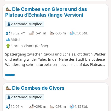
Lehrteich, die mit Rhône-Wasser
gespeiste Pumpstation, die Lônes und
Die Combes von Givors und das
mehrere kleine Naturstrände am
Plateau d'Echalas (lange Version)
Flussufer. Ausblicke auf das Rhône-Tal
begleiten einen Großteil der
Visorando-Mitglied
Wanderung.
18,52 km
+541 m
-535 m
6:50 Std.
Mittel
Start in Givors (Rhône)
Spaziergang zwischen Givors und Echalas, oft durch Wälder
und entlang wilder Täler. In der Nähe der Stadt bleibt diese
Wanderung sehr naturbelassen, bevor sie auf das Plateau
führt.
Die Combes de Givors
Visorando-Mitglied
12,01 km
+298 m
-298 m
4:15 Std.