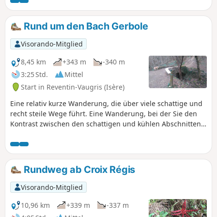
Rund um den Bach Gerbole
Visorando-Mitglied
8,45 km
+343 m
-340 m
3:25 Std.
Mittel
Start in Reventin-Vaugris (Isère)
Eine relativ kurze Wanderung, die über viele schattige und
recht steile Wege führt. Eine Wanderung, bei der Sie den
Kontrast zwischen den schattigen und kühlen Abschnitten,
die zum Bach Gerbole führen, und den weiten Ausblicken
auf das Pilat-Massiv und die Weinberge der nördlichen
Côtes du Rhône genießen können.Ein Tapetenwechsel,
etwas anstrengend, nur wenige Kilometer von Vienne
Rundweg ab Croix Régis
entfernt...
Visorando-Mitglied
10,96 km
+339 m
-337 m