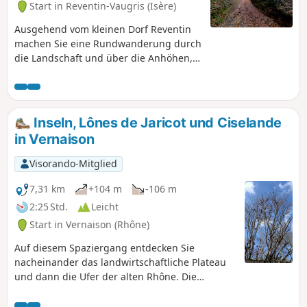
Start in Reventin-Vaugris (Isère)
Ausgehend vom kleinen Dorf Reventin
machen Sie eine Rundwanderung durch
die Landschaft und über die Anhöhen,
die stellenweise das Rhonetal
überragen.
Inseln, Lônes de Jaricot und Ciselande
in Vernaison
Visorando-Mitglied
7,31 km
+104 m
-106 m
2:25 Std.
Leicht
Start in Vernaison (Rhône)
Auf diesem Spaziergang entdecken Sie
nacheinander das landwirtschaftliche Plateau
und dann die Ufer der alten Rhône. Die
restaurierten Lônes de Jaricot und Ciselande
beherbergen Biber.