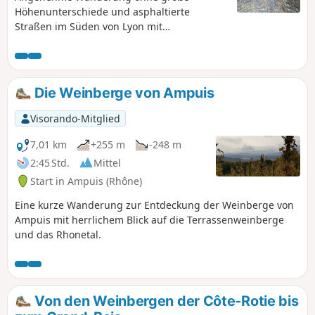
Höhenunterschiede und asphaltierte
Straßen im Süden von Lyon mit
abwechslungsreichen Landschaften und
schönen Ausblicken auf die Region.
Die Weinberge von Ampuis
Visorando-Mitglied
7,01 km
+255 m
-248 m
2:45 Std.
Mittel
Start in Ampuis (Rhône)
Eine kurze Wanderung zur Entdeckung der Weinberge von
Ampuis mit herrlichem Blick auf die Terrassenweinberge
und das Rhonetal.
Von den Weinbergen der Côte-Rotie bis