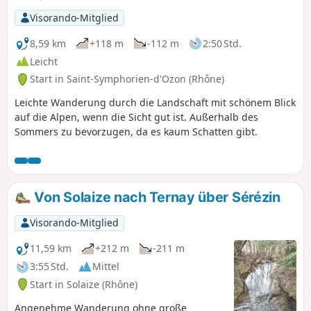
Visorando-Mitglied
8,59 km
+118 m
-112 m
2:50 Std.
Leicht
Start in Saint-Symphorien-d'Ozon (Rhône)
Leichte Wanderung durch die Landschaft mit schönem Blick
auf die Alpen, wenn die Sicht gut ist. Außerhalb des
Sommers zu bevorzugen, da es kaum Schatten gibt.
Von Solaize nach Ternay über Sérézin
Visorando-Mitglied
11,59 km
+212 m
-211 m
3:55 Std.
Mittel
Start in Solaize (Rhône)
Angenehme Wanderung ohne große