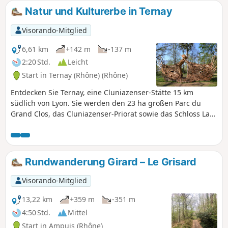
Natur und Kulturerbe in Ternay
Visorando-Mitglied
6,61 km
+142 m
-137 m
2:20 Std.
Leicht
Start in Ternay (Rhône) (Rhône)
Entdecken Sie Ternay, eine Cluniazenser-Stätte 15 km
südlich von Lyon. Sie werden den 23 ha großen Parc du
Grand Clos, das Cluniazenser-Priorat sowie das Schloss La
Porte (16. Jahrhundert) entdecken, das nur von außen
besichtigt werden kann.
Rundwanderung Girard – Le Grisard
Visorando-Mitglied
13,22 km
+359 m
-351 m
4:50 Std.
Mittel
Start in Ampuis (Rhône)