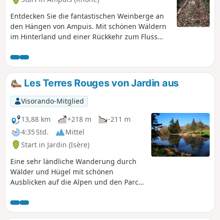
Entdecken Sie die fantastischen Weinberge an
den Hängen von Ampuis. Mit schönen Wäldern
im Hinterland und einer Rückkehr zum Fluss
Rhône mit herrlichen Ausblicken auf das Pilat-
Massiv, die Alpen und das Rhonetal.
Les Terres Rouges von Jardin aus
Visorando-Mitglied
13,88 km
+218 m
-211 m
4:35 Std.
Mittel
Start in Jardin (Isère)
Eine sehr ländliche Wanderung durch
Wälder und Hügel mit schönen
Ausblicken auf die Alpen und den Parc
du Pilat. :1: Achtung: Wanderung wird
derzeit geändert. Die Passage auf dem
(privaten) Weg vom (1) scheint Probleme