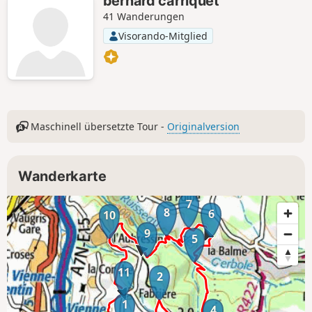
bernard carriquet
Rôties, um das Gewirr aus Terrassen
41 Wanderungen
und Mauern zu entdecken.
Visorando-Mitglied
Maschinell übersetzte Tour -
Originalversion
Wanderkarte
7
8
6
10
9
5
11
2
1
4