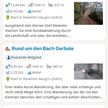
13,44 km
+336 m
-337 m
4:50 Std.
Mittel
Start in Reventin-Vaugris (Isère)
Ausgehend vom kleinen Dorf Reventin
machen Sie eine Rundwanderung durch
die Landschaft und über die Anhöhen,
die stellenweise das Rhonetal
überragen.
Rund um den Bach Gerbole
Visorando-Mitglied
8,45 km
+343 m
-340 m
3:25 Std.
Mittel
Start in Reventin-Vaugris (Isère)
Eine relativ kurze Wanderung, die über viele schattige und
recht steile Wege führt. Eine Wanderung, bei der Sie den
Kontrast zwischen den schattigen und kühlen Abschnitten,
die zum Bach Gerbole führen, und den weiten Ausblicken
auf das Pilat-Massiv und die Weinberge der nördlichen