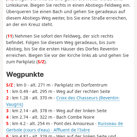
Linkskurve. Biegen Sie rechts in einen Abstiegs-Feldweg ein.
Überqueren Sie einen Bach und gehen Sie geradeaus auf
diesem Abstiegs-Weg weiter, bis Sie eine Straße erreichen,
an der ein Kreuz steht.
(
11
) Nehmen Sie sofort den Feldweg, der sich rechts
befindet. Folgen Sie diesem Weg geradeaus, bis zum
Abstieg, bis Sie die ersten Häuser des Dorfes Reventin
erreichen. Biegen Sie vor der Kirche links ab und gehen Sie
zum Parkplatz (
S/Z
).
Wegpunkte
S/Z
: km 0 - alt. 271 m - Parkplatz im Dorfzentrum
1
: km 0.49 - alt. 295 m - Weg auf der rechten Seite
2
: km 1.28 - alt. 370 m -
Croix des Chasseurs (Reventin-
Vaugris)
3
: km 2.14 - alt. 378 m - Weg auf der linken Seite
4
: km 2.74 - alt. 322 m - Bach Combe Noire
5
: km 4.2 - alt. 254 m - Pont des Amoureux -
Ruisseau de
Gerbole (cours d'eau) - Affluent de l'Isère
6
: km 4.82 - alt. 329 m - Weg auf der linken Seite und