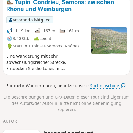
Tupin, Condrieu, Semons: zwischen
Rhône und Weinbergen
Visorando-Mitglied
11,19 km
+167 m
-161 m
3:40 Std.
Leicht
Start in Tupin-et-Semons (Rhône)
Eine Wanderung mit sehr
abwechslungsreicher Strecke.
Entdecken Sie die Lônes mit
Naturbeobachtungsstationen im
Naturschutzgebiet Île du Beurre. Das
Für mehr Wandertouren, benutze unsere
Suchmaschine
.
Ufer der Rhône (gegenüber der Hafen
von Roches de Condrieu) und die sehr
Die Beschreibungen und GPX-Daten dieser Tour sind Eigentum
angenehme Ankunft in Condrieu
des Autors/der Autorin. Bitte nicht ohne Genehmigung
(restaurierte Herrenhäuser).
kopieren.
Besichtigung der Altstadt von Condrieu,
Aufstieg zum Dorf Semons und Blick auf
AUTOR
die Gemüseanbaufläche von Ampuis.
Abstieg in die Weinberge der Côtes