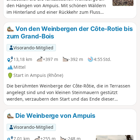
den Hängen von Ampuis. Mit schönen Wäldern
im Hinterland und einer Rückkehr zum Fluss
Rhône mit herrlichen Ausblicken auf das Pilat-
Massiv, die Alpen und das Rhonetal.
Von den Weinbergen der Côte-Rotie bis
zum Grand-Bois
Visorando-Mitglied
13,18 km
+397 m
-392 m
4:55 Std.
Mittel
Start in Ampuis (Rhône)
Die berühmten Weinberge der Côte-Rôtie, die in Terrassen
angelegt sind und von kleinen Steinmauern gestützt
werden, verzaubern den Start und das Ende dieser
Wanderung. Eine ländliche und waldreiche Umgebung
begleitet den Rest der Wanderung auf guten Wegen und
Die Weinberge von Ampuis
einigen wenig begehenen Straßenabschnitten. Herrliche
Ausblicke auf das Rhonetal, das Pilat-Massiv und die
Visorando-Mitglied
gesamte Alpenkette (bei gutem Wetter). Im Abstieg erhebt
sich das Château d'Ampuis vor Ihnen.
7,01 km
+255 m
-248 m