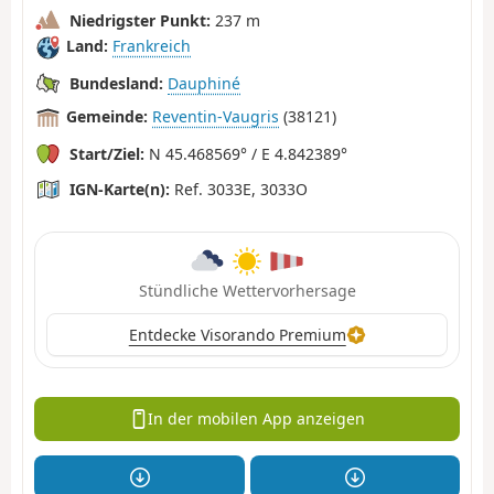
Niedrigster Punkt:
237 m
Land:
Frankreich
Bundesland:
Dauphiné
Gemeinde:
Reventin-Vaugris
(38121)
Start/Ziel:
N 45.468569° / E 4.842389°
IGN-Karte(n):
Ref. 3033E, 3033O
Stündliche Wettervorhersage
Entdecke Visorando Premium
In der mobilen App anzeigen