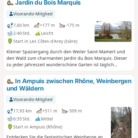
Jardin du Bois Marquis
Côtes du Rhône genießen können.Ein Tapetenwechsel,
etwas anstrengend, nur wenige Kilometer von Vienne
Visorando-Mitglied
entfernt...
7,60 km
+177 m
-175 m
2:40 Std.
Leicht
Start in Les Côtes-d'Arey (Isère)
Kleiner Spaziergang durch den Weiler Saint-Mamert und
den Wald zum charmanten Jardin du Bois Marquis. Dieser
zu jeder Jahreszeit wunderschöne Garten ist täglich
kostenlos für die Öffentlichkeit zugänglich. Man kann dort
Pflanzen- und Baumsammlungen sowie einen Teich
In Ampuis zwischen Rhône, Weinbergen
bewundern, in dem alle Arten von bunten Enten
und Wäldern
herumtollen. Er ist als „bemerkenswerter Garten”
klassifiziert und wurde ausgezeichnet.
Visorando-Mitglied
17,93 km
+511 m
-509 m
6:35 Std.
Mittel
Start in Ampuis (Rhône)
Entdecken Sie die fantastischen Weinberge an