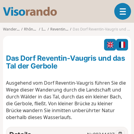
V
T
i
o
s
g
o
Wanderungen
Rhône-Alpes
Isère
Reventin-Vaugris
Das Dorf Reventin-Vaugris und das Tal der Gerbole
g
r
l
a
e
n
n
d
Das Dorf Reventin-Vaugris und das
a
o
v
Tal der Gerbole
i
g
Ausgehend vom Dorf Reventin-Vaugris führen Sie die
a
Wege dieser Wanderung durch die Landschaft und
t
i
durch Wälder in das Tal, durch das ein kleiner Bach,
o
die Gerbole, fließt. Von kleiner Brücke zu kleiner
n
Brücke wandern Sie inmitten unberührter Natur
oberhalb dieses Wasserlaufs.