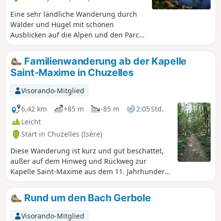
Eine sehr ländliche Wanderung durch
Wälder und Hügel mit schönen
Ausblicken auf die Alpen und den Parc
du Pilat. :1: Achtung: Wanderung wird
derzeit geändert. Die Passage auf dem
Familienwanderung ab der Kapelle
(privaten) Weg vom (1) scheint Probleme
Saint-Maxime in Chuzelles
zu bereiten. In der Zwischenzeit: An der
Weggabelung, 400 m vor diesem WP (1),
Visorando-Mitglied
rechts abbiegen (Chemin des Frères),
dann links auf die D167 und weiter
6,42 km
+85 m
-85 m
2:05 Std.
vorne wieder zum WP (2) zurückkehren.
Leicht
Start in Chuzelles (Isère)
Diese Wanderung ist kurz und gut beschattet,
außer auf dem Hinweg und Rückweg zur
Kapelle Saint-Maxime aus dem 11. Jahrhundert.
Sie ist für Familien geeignet. Jeder kann die
Länge dieser Wanderung ganz nach seinen
Rund um den Bach Gerbole
Wünschen anpassen. Man kann entweder von
der Kapelle (S/Z) oder vom Punkt (1) aus starten:
Visorando-Mitglied