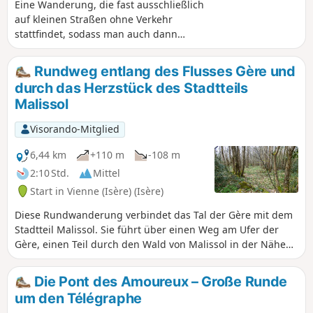
Eine Wanderung, die fast ausschließlich
auf kleinen Straßen ohne Verkehr
stattfindet, sodass man auch dann
weitergehen kann, wenn die Wege
unpassierbar sind. Zunächst entdecken
Rundweg entlang des Flusses Gère und
Sie Vienne und sein Panorama von
durch das Herzstück des Stadtteils
Notre-Dame de Pipet aus, dann die
Malissol
Höhen von Vienne mit wunderschönen
Ausblicken auf das Rhonetal und das
Visorando-Mitglied
Pilat-Massiv im Hintergrund. Auf dem
Rückweg entdecken Sie die Anwesen in
6,44 km
+110 m
-108 m
den Höhen von Vienne und genießen
2:10 Std.
Mittel
weiterhin einen schönen Blick auf die
Start in Vienne (Isère) (Isère)
Hügel von Vienne.
Diese Rundwanderung verbindet das Tal der Gère mit dem
Stadtteil Malissol. Sie führt über einen Weg am Ufer der
Gère, einen Teil durch den Wald von Malissol in der Nähe
des Trimm-dich-Pfads und einige mineralischere Abschnitte
im Herzen des Stadtteils Malissol. Familienwanderung mit
Die Pont des Amoureux – Große Runde
geringem Höhenunterschied, die mit flachen,
um den Télégraphe
geschlossenen Schuhen (Waldwege) zu bewältigen ist.