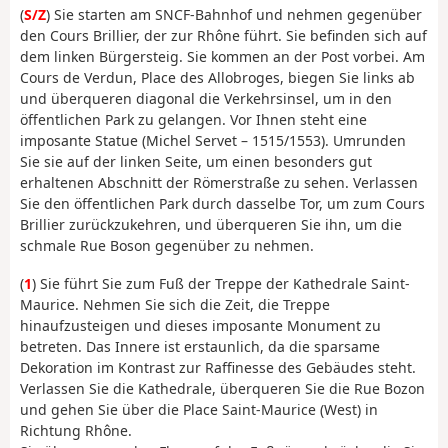
(
S/Z
) Sie starten am SNCF-Bahnhof und nehmen gegenüber
den Cours Brillier, der zur Rhône führt. Sie befinden sich auf
dem linken Bürgersteig. Sie kommen an der Post vorbei. Am
Cours de Verdun, Place des Allobroges, biegen Sie links ab
und überqueren diagonal die Verkehrsinsel, um in den
öffentlichen Park zu gelangen. Vor Ihnen steht eine
imposante Statue (Michel Servet – 1515/1553). Umrunden
Sie sie auf der linken Seite, um einen besonders gut
erhaltenen Abschnitt der Römerstraße zu sehen. Verlassen
Sie den öffentlichen Park durch dasselbe Tor, um zum Cours
Brillier zurückzukehren, und überqueren Sie ihn, um die
schmale Rue Boson gegenüber zu nehmen.
(
1
) Sie führt Sie zum Fuß der Treppe der Kathedrale Saint-
Maurice. Nehmen Sie sich die Zeit, die Treppe
hinaufzusteigen und dieses imposante Monument zu
betreten. Das Innere ist erstaunlich, da die sparsame
Dekoration im Kontrast zur Raffinesse des Gebäudes steht.
Verlassen Sie die Kathedrale, überqueren Sie die Rue Bozon
und gehen Sie über die Place Saint-Maurice (West) in
Richtung Rhône.