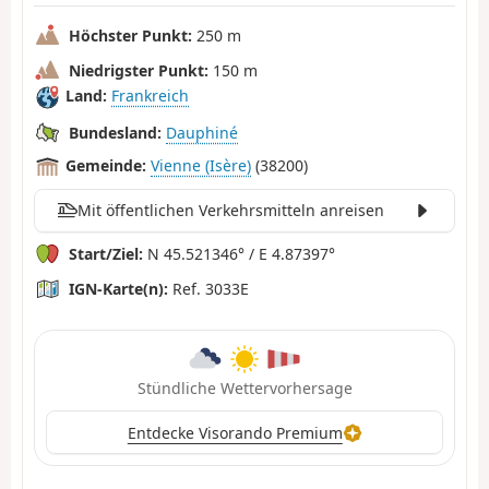
Höchster Punkt:
250 m
Niedrigster Punkt:
150 m
Land:
Frankreich
Bundesland:
Dauphiné
Gemeinde:
Vienne (Isère)
(38200)
Mit öffentlichen Verkehrsmitteln anreisen
Start/Ziel:
N 45.521346° / E 4.87397°
IGN-Karte(n):
Ref. 3033E
Stündliche Wettervorhersage
Entdecke Visorando Premium