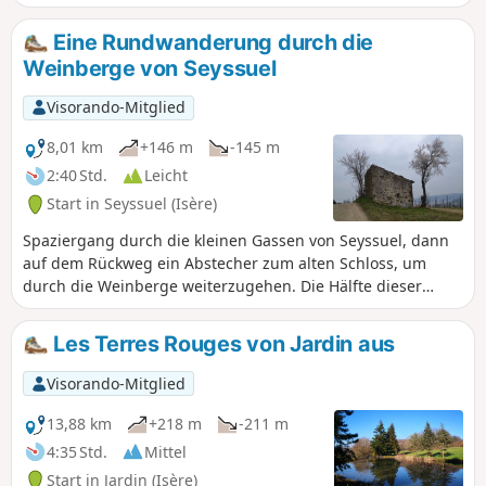
kleinen Buch mit dem Titel JARDIN AU CŒUR DU TEMPS
(Jardin im Herzen der Zeit) alle Sehenswürdigkeiten
Eine Rundwanderung durch die
entdecken und besser kennenlernen: die Aquädukte, den
Weinberge von Seyssuel
Turm von Montléans, die beiden Kirchen, die alte Schule
und das ehemalige Waschhaus von Bérardier.
Visorando-Mitglied
8,01 km
+146 m
-145 m
2:40 Std.
Leicht
Start in Seyssuel (Isère)
Spaziergang durch die kleinen Gassen von Seyssuel, dann
auf dem Rückweg ein Abstecher zum alten Schloss, um
durch die Weinberge weiterzugehen. Die Hälfte dieser
Strecke ist asphaltiert, aber Sie haben einige schöne
Ausblicke auf die Monts du Lyonnais, was diesen Teil
Les Terres Rouges von Jardin aus
weniger lang erscheinen lässt.
Visorando-Mitglied
13,88 km
+218 m
-211 m
4:35 Std.
Mittel
Start in Jardin (Isère)