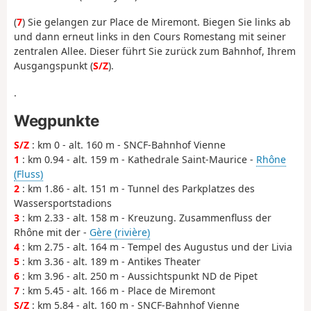
(
7
) Sie gelangen zur Place de Miremont. Biegen Sie links ab
und dann erneut links in den Cours Romestang mit seiner
zentralen Allee. Dieser führt Sie zurück zum Bahnhof, Ihrem
Ausgangspunkt (
S/Z
).
.
Wegpunkte
S/Z
: km 0 - alt. 160 m - SNCF-Bahnhof Vienne
1
: km 0.94 - alt. 159 m - Kathedrale Saint-Maurice -
Rhône
(Fluss)
2
: km 1.86 - alt. 151 m - Tunnel des Parkplatzes des
Wassersportstadions
3
: km 2.33 - alt. 158 m - Kreuzung. Zusammenfluss der
Rhône mit der -
Gère (rivière)
4
: km 2.75 - alt. 164 m - Tempel des Augustus und der Livia
5
: km 3.36 - alt. 189 m - Antikes Theater
6
: km 3.96 - alt. 250 m - Aussichtspunkt ND de Pipet
7
: km 5.45 - alt. 166 m - Place de Miremont
S/Z
: km 5.84 - alt. 160 m - SNCF-Bahnhof Vienne