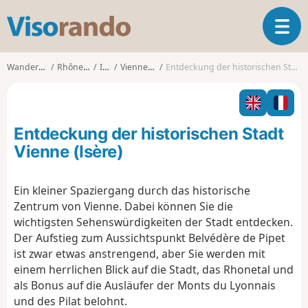
V
T
i
o
s
g
o
Wanderungen
Rhône-Alpes
Isère
Vienne (Isère)
Entdeckung der historischen Stadt Vienne (Isère)
g
r
l
a
e
n
n
d
Entdeckung der historischen Stadt
a
o
v
Vienne (Isère)
i
g
Ein kleiner Spaziergang durch das historische
a
Zentrum von Vienne. Dabei können Sie die
t
i
wichtigsten Sehenswürdigkeiten der Stadt entdecken.
o
Der Aufstieg zum Aussichtspunkt Belvédère de Pipet
n
ist zwar etwas anstrengend, aber Sie werden mit
einem herrlichen Blick auf die Stadt, das Rhonetal und
als Bonus auf die Ausläufer der Monts du Lyonnais
und des Pilat belohnt.