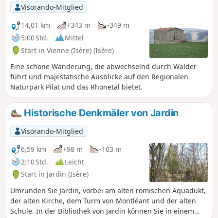
Visorando-Mitglied
14,01 km
+343 m
-349 m
5:00 Std.
Mittel
Start in Vienne (Isère) (Isère)
Eine schöne Wanderung, die abwechselnd durch Wälder
führt und majestätische Ausblicke auf den Regionalen
Naturpark Pilat und das Rhonetal bietet.
Historische Denkmäler von Jardin
Visorando-Mitglied
6,59 km
+98 m
-103 m
2:10 Std.
Leicht
Start in Jardin (Isère)
Umrunden Sie Jardin, vorbei am alten römischen Aquädukt,
der alten Kirche, dem Turm von Montléant und der alten
Schule. In der Bibliothek von Jardin können Sie in einem