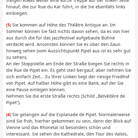
steigen etwas weiter eine kurze Treppe auf der linken Seite
hinauf, die zur Rue du Kar führt, in die Sie ebenfalls links
einbiegen.
(
5
) Sie kommen auf Höhe des Théâtre Antique an. Im
Sommer können Sie fast nichts davon sehen, da es von hier
aus durch die für das Jazzfestival aufgebaute Bühne
verdeckt wird. Ansonsten können Sie es über den Zaun
hinweg sehen (vom Aussichtspunkt Pipet aus ist es sehr gut
zu sehen).
An der Stoppstelle am Ende der Straße biegen Sie rechts in
die Rue de Pipet ein. Es geht steil bergauf, aber nehmen Sie
sich einfach Zeit... Zu Ihrer Linken liegt der riesige Friedhof
von Pipet. Auf halber Höhe gibt es eine Bank, auf der Sie
eine Pause einlegen können.
Nehmen Sie die erste Straße rechts (Schild „Belvédère de
Pipet“).
(
6
) Sie gelangen auf die Esplanade de Pipet. Normalerweise
sind Sie froh, hierher gekommen zu sein, denn der Blick auf
Vienne und das Rhonetal ist besonders schön und
interessant. Sie sehen die Kathedrale, den Tour des Valois,