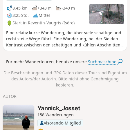
Parkmöglichkeiten gibt es in beiden Fällen.
8,45 km
+343 m
-340 m
3:25 Std.
Mittel
Start in Reventin-Vaugris (Isère)
Eine relativ kurze Wanderung, die über viele schattige und
recht steile Wege führt. Eine Wanderung, bei der Sie den
Kontrast zwischen den schattigen und kühlen Abschnitten,
die zum Bach Gerbole führen, und den weiten Ausblicken
auf das Pilat-Massiv und die Weinberge der nördlichen
Für mehr Wandertouren, benutze unsere
Suchmaschine
.
Côtes du Rhône genießen können.Ein Tapetenwechsel,
etwas anstrengend, nur wenige Kilometer von Vienne
Die Beschreibungen und GPX-Daten dieser Tour sind Eigentum
entfernt...
des Autors/der Autorin. Bitte nicht ohne Genehmigung
kopieren.
AUTOR
Yannick_Josset
158 Wanderungen
Visorando-Mitglied