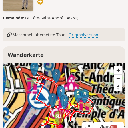
Gemeinde:
La Côte-Saint-André (38260)
Maschinell übersetzte Tour -
Originalversion
Wanderkarte
2
3
4
5
6
1
7
3D
NEU