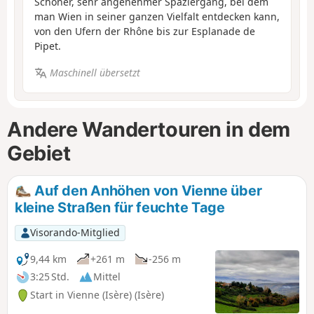
Schöner, sehr angenehmer Spaziergang, bei dem
man Wien in seiner ganzen Vielfalt entdecken kann,
von den Ufern der Rhône bis zur Esplanade de
Pipet.
Maschinell übersetzt
Andere Wandertouren in dem
Gebiet
Auf den Anhöhen von Vienne über
kleine Straßen für feuchte Tage
Visorando-Mitglied
9,44 km
+261 m
-256 m
3:25 Std.
Mittel
Start in Vienne (Isère) (Isère)