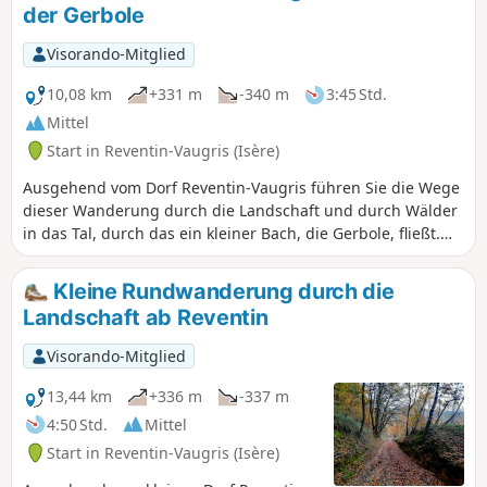
der Gerbole
Visorando-Mitglied
10,08 km
+331 m
-340 m
3:45 Std.
Mittel
Start in Reventin-Vaugris (Isère)
Ausgehend vom Dorf Reventin-Vaugris führen Sie die Wege
dieser Wanderung durch die Landschaft und durch Wälder
in das Tal, durch das ein kleiner Bach, die Gerbole, fließt.
Von kleiner Brücke zu kleiner Brücke wandern Sie inmitten
unberührter Natur oberhalb dieses Wasserlaufs.
Kleine Rundwanderung durch die
Landschaft ab Reventin
Visorando-Mitglied
13,44 km
+336 m
-337 m
4:50 Std.
Mittel
Start in Reventin-Vaugris (Isère)