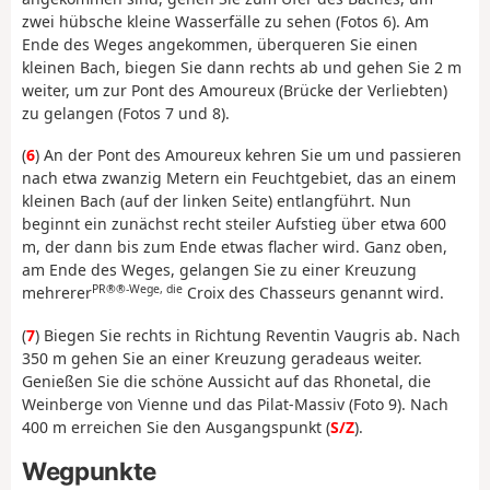
zwei hübsche kleine Wasserfälle zu sehen (Fotos 6). Am
Ende des Weges angekommen, überqueren Sie einen
kleinen Bach, biegen Sie dann rechts ab und gehen Sie 2 m
weiter, um zur Pont des Amoureux (Brücke der Verliebten)
zu gelangen (Fotos 7 und 8).
(
6
) An der Pont des Amoureux kehren Sie um und passieren
nach etwa zwanzig Metern ein Feuchtgebiet, das an einem
kleinen Bach (auf der linken Seite) entlangführt. Nun
beginnt ein zunächst recht steiler Aufstieg über etwa 600
m, der dann bis zum Ende etwas flacher wird. Ganz oben,
am Ende des Weges, gelangen Sie zu einer Kreuzung
PR®®-Wege, die
mehrerer
Croix des Chasseurs genannt wird.
(
7
) Biegen Sie rechts in Richtung Reventin Vaugris ab. Nach
350 m gehen Sie an einer Kreuzung geradeaus weiter.
Genießen Sie die schöne Aussicht auf das Rhonetal, die
Weinberge von Vienne und das Pilat-Massiv (Foto 9). Nach
400 m erreichen Sie den Ausgangspunkt (
S/Z
).
Wegpunkte