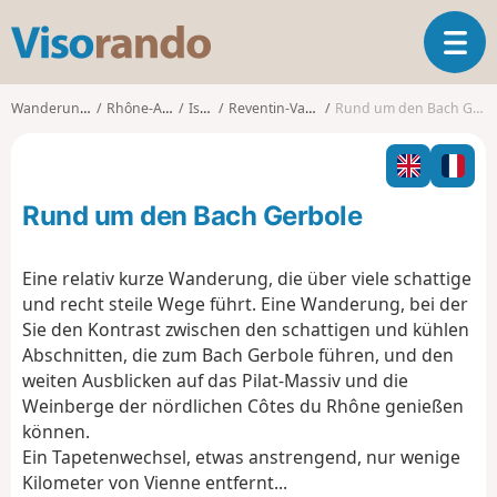
V
T
i
o
s
g
o
Wanderungen
Rhône-Alpes
Isère
Reventin-Vaugris
Rund um den Bach Gerbole
g
r
l
a
e
n
n
d
Rund um den Bach Gerbole
a
o
v
i
Eine relativ kurze Wanderung, die über viele schattige
g
und recht steile Wege führt. Eine Wanderung, bei der
a
Sie den Kontrast zwischen den schattigen und kühlen
t
Abschnitten, die zum Bach Gerbole führen, und den
i
o
weiten Ausblicken auf das Pilat-Massiv und die
n
Weinberge der nördlichen Côtes du Rhône genießen
können.
Ein Tapetenwechsel, etwas anstrengend, nur wenige
Kilometer von Vienne entfernt...