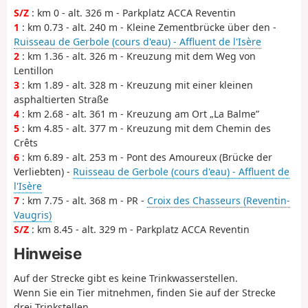
S/Z
: km 0 - alt. 326 m - Parkplatz ACCA Reventin
1
: km 0.73 - alt. 240 m - Kleine Zementbrücke über den -
Ruisseau de Gerbole (cours d'eau) - Affluent de l'Isère
2
: km 1.36 - alt. 326 m - Kreuzung mit dem Weg von
Lentillon
3
: km 1.89 - alt. 328 m - Kreuzung mit einer kleinen
asphaltierten Straße
4
: km 2.68 - alt. 361 m - Kreuzung am Ort „La Balme”
5
: km 4.85 - alt. 377 m - Kreuzung mit dem Chemin des
Crêts
6
: km 6.89 - alt. 253 m - Pont des Amoureux (Brücke der
Verliebten) -
Ruisseau de Gerbole (cours d'eau) - Affluent de
l'Isère
7
: km 7.75 - alt. 368 m - PR -
Croix des Chasseurs (Reventin-
Vaugris)
S/Z
: km 8.45 - alt. 329 m - Parkplatz ACCA Reventin
Hinweise
Auf der Strecke gibt es keine Trinkwasserstellen.
Wenn Sie ein Tier mitnehmen, finden Sie auf der Strecke
drei Trinkstellen.