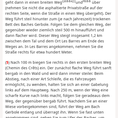
GR®®422
PR®®
geht dann in einen breiten Weg
und
über
(nehmen Sie nicht die asphaltierte Privatstraße auf der
rechten Seite, wenn die Straße in einen Weg übergeht). Der
Weg führt steil hinunter zum (je nach Jahreszeit) trockenen
Bett des Baches Gerbole. Folgen Sie dem gleichen Weg, der
gegenüber wieder ziemlich steil 500 m hinaufführt und
dann flacher wird. Dieser Weg steigt insgesamt 1,2 km
zwischen dem Tal und dem Ort Les Barres am Ende des
Weges an. In Les Barres angekommen, nehmen Sie die
Straße rechts für etwa hundert Meter.
(
5
) Nach 100 m biegen Sie rechts in den ersten breiten Weg
(Chemin des Crêts) ein. Der zunächst flache Weg führt sanft
bergab in den Wald und wird dann immer steiler. Beim
Abstieg, nach einer Art Schleife, die es Fahrzeugen
ermöglicht, zu wenden, halten Sie sich an einer Gabelung
links auf dem Hauptweg. Nach 250 m, wenn der Weg eine
scharfe Kurve nach links macht, folgen Sie geradeaus dem
Weg, der gegenüber bergab führt. Nachdem Sie an einer
Wiese vorbeigekommen sind, führt der Weg am Bach
Gerbole entlang und überragt ihn. Wenn Sie fast unten
angekommen sind, gehen Sie zum Ufer des Baches, um