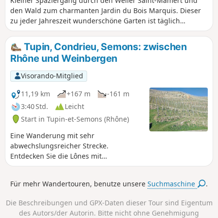
Kleiner Spaziergang durch den Weiler Saint-Mamert und
den Wald zum charmanten Jardin du Bois Marquis. Dieser
zu jeder Jahreszeit wunderschöne Garten ist täglich
kostenlos für die Öffentlichkeit zugänglich. Man kann dort
Pflanzen- und Baumsammlungen sowie einen Teich
Tupin, Condrieu, Semons: zwischen
bewundern, in dem alle Arten von bunten Enten
Rhône und Weinbergen
herumtollen. Er ist als „bemerkenswerter Garten”
klassifiziert und wurde ausgezeichnet.
Visorando-Mitglied
11,19 km
+167 m
-161 m
3:40 Std.
Leicht
Start in Tupin-et-Semons (Rhône)
Eine Wanderung mit sehr
abwechslungsreicher Strecke.
Entdecken Sie die Lônes mit
Naturbeobachtungsstationen im
Naturschutzgebiet Île du Beurre. Das
Für mehr Wandertouren, benutze unsere
Suchmaschine
.
Ufer der Rhône (gegenüber der Hafen
von Roches de Condrieu) und die sehr
Die Beschreibungen und GPX-Daten dieser Tour sind Eigentum
angenehme Ankunft in Condrieu
des Autors/der Autorin. Bitte nicht ohne Genehmigung
(restaurierte Herrenhäuser).