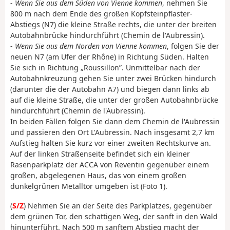
-
Wenn Sie aus dem Süden von Vienne kommen
, nehmen Sie
800 m nach dem Ende des großen Kopfsteinpflaster-
Abstiegs (N7) die kleine Straße rechts, die unter der breiten
Autobahnbrücke hindurchführt (Chemin de l'Aubressin).
-
Wenn Sie aus dem Norden von Vienne kommen
, folgen Sie der
neuen N7 (am Ufer der Rhône) in Richtung Süden. Halten
Sie sich in Richtung „Roussillon”. Unmittelbar nach der
Autobahnkreuzung gehen Sie unter zwei Brücken hindurch
(darunter die der Autobahn A7) und biegen dann links ab
auf die kleine Straße, die unter der großen Autobahnbrücke
hindurchführt (Chemin de l'Aubressin).
In beiden Fällen folgen Sie dann dem Chemin de l'Aubressin
und passieren den Ort L'Aubressin. Nach insgesamt 2,7 km
Aufstieg halten Sie kurz vor einer zweiten Rechtskurve an.
Auf der linken Straßenseite befindet sich ein kleiner
Rasenparkplatz der ACCA von Reventin gegenüber einem
großen, abgelegenen Haus, das von einem großen
dunkelgrünen Metalltor umgeben ist (Foto 1).
(
S/Z
) Nehmen Sie an der Seite des Parkplatzes, gegenüber
dem grünen Tor, den schattigen Weg, der sanft in den Wald
hinunterführt. Nach 500 m sanftem Abstieg macht der