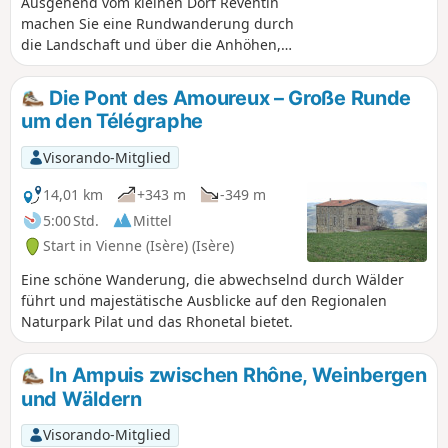
Ausgehend vom kleinen Dorf Reventin
machen Sie eine Rundwanderung durch
die Landschaft und über die Anhöhen,
die stellenweise das Rhonetal
überragen.
Die Pont des Amoureux – Große Runde
um den Télégraphe
Visorando-Mitglied
14,01 km
+343 m
-349 m
5:00 Std.
Mittel
Start in Vienne (Isère) (Isère)
Eine schöne Wanderung, die abwechselnd durch Wälder
führt und majestätische Ausblicke auf den Regionalen
Naturpark Pilat und das Rhonetal bietet.
In Ampuis zwischen Rhône, Weinbergen
und Wäldern
Visorando-Mitglied