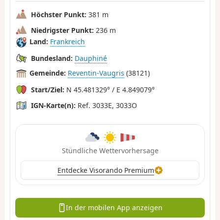
Höchster Punkt:
381 m
Niedrigster Punkt:
236 m
Land:
Frankreich
Bundesland:
Dauphiné
Gemeinde:
Reventin-Vaugris
(38121)
Start/Ziel:
N 45.481329° / E 4.849079°
IGN-Karte(n):
Ref. 3033E, 3033O
Stündliche Wettervorhersage
Entdecke Visorando Premium
In der mobilen App anzeigen