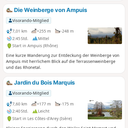
Wanderung. Eine ländliche und waldreiche Umgebung
begleitet den Rest der Wanderung auf guten Wegen und
Die Weinberge von Ampuis
einigen wenig begehenen Straßenabschnitten. Herrliche
Ausblicke auf das Rhonetal, das Pilat-Massiv und die
Visorando-Mitglied
gesamte Alpenkette (bei gutem Wetter). Im Abstieg erhebt
sich das Château d'Ampuis vor Ihnen.
7,01 km
+255 m
-248 m
2:45 Std.
Mittel
Start in Ampuis (Rhône)
Eine kurze Wanderung zur Entdeckung der Weinberge von
Ampuis mit herrlichem Blick auf die Terrassenweinberge
und das Rhonetal.
Jardin du Bois Marquis
Visorando-Mitglied
7,60 km
+177 m
-175 m
2:40 Std.
Leicht
Start in Les Côtes-d'Arey (Isère)