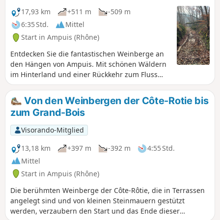
17,93 km
+511 m
-509 m
6:35 Std.
Mittel
Start in Ampuis (Rhône)
Entdecken Sie die fantastischen Weinberge an
den Hängen von Ampuis. Mit schönen Wäldern
im Hinterland und einer Rückkehr zum Fluss
Rhône mit herrlichen Ausblicken auf das Pilat-
Massiv, die Alpen und das Rhonetal.
Von den Weinbergen der Côte-Rotie bis
zum Grand-Bois
Visorando-Mitglied
13,18 km
+397 m
-392 m
4:55 Std.
Mittel
Start in Ampuis (Rhône)
Die berühmten Weinberge der Côte-Rôtie, die in Terrassen
angelegt sind und von kleinen Steinmauern gestützt
werden, verzaubern den Start und das Ende dieser