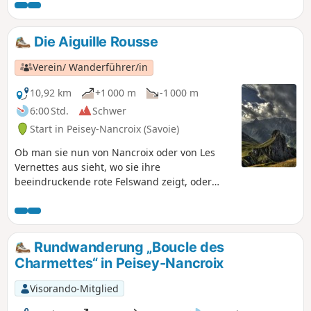
Autos Hinaufgehen, zu einem Problem werden kann.
Die Aiguille Rousse
Verein/ Wanderführer/in
10,92 km
+1 000 m
-1 000 m
6:00 Std.
Schwer
Start in Peisey-Nancroix (Savoie)
Ob man sie nun von Nancroix oder von Les
Vernettes aus sieht, wo sie ihre
beeindruckende rote Felswand zeigt, oder
vom Rosuel aus, wo man eine Form erkennen
kann, die an einen Burgturm erinnert, die
Aiguille Rousse ist immer beeindruckend!
Allerdings ist es nur ein Zufall der
Rundwanderung „Boucle des
Geländebeschaffenheit, der ihr dieses
Charmettes“ in Peisey-Nancroix
Aussehen eines Wachturms über dem Tal
verleiht, denn ihre Nachbarin, die Aiguille
Visorando-Mitglied
Grive, ist deutlich höher, aber auch leichter zu