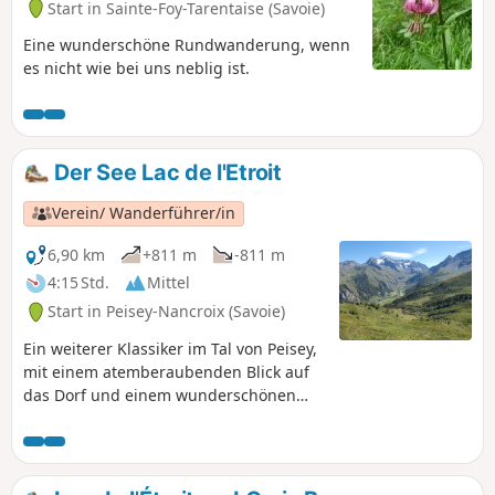
Start in Sainte-Foy-Tarentaise (Savoie)
Eine wunderschöne Rundwanderung, wenn
es nicht wie bei uns neblig ist.
Der See Lac de l'Etroit
Verein/ Wanderführer/in
6,90 km
+811 m
-811 m
4:15 Std.
Mittel
Start in Peisey-Nancroix (Savoie)
Ein weiterer Klassiker im Tal von Peisey,
mit einem atemberaubenden Blick auf
das Dorf und einem wunderschönen
Panorama auf den Mont Pourri. Die
Route ist steil und etwas luftig, aber es
ist möglich, auf dem Rückweg die
Abstiegsroute zu nehmen.