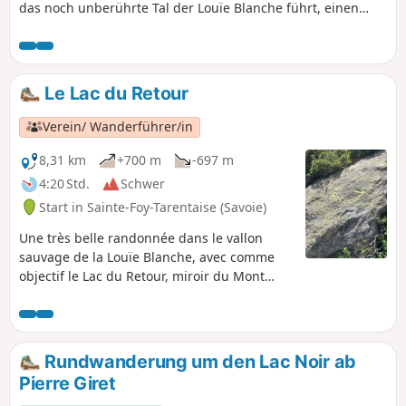
das noch unberührte Tal der Louïe Blanche führt, einen
kleinen Abstecher nach Italien an den herrlichen Seen von
Bellacomba und zurück über den Col du Tachuy und den
Lac du Petit, alles dominiert von den Pointes des Assaly mit
einem atemberaubenden Blick auf den Ruitor, den Mont
Le Lac du Retour
Pourri und die Aostatalseite des Mont-Blanc-Massivs.
Verein/ Wanderführer/in
8,31 km
+700 m
-697 m
4:20 Std.
Schwer
Start in Sainte-Foy-Tarentaise (Savoie)
Une très belle randonnée dans le vallon
sauvage de la Louïe Blanche, avec comme
objectif le Lac du Retour, miroir du Mont
Pourri.
Rundwanderung um den Lac Noir ab
Pierre Giret