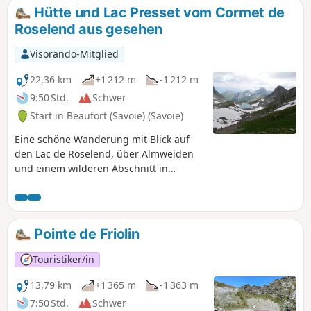
Variante der Tour du Beaufortain.
Hütte und Lac Presset vom Cormet de
Roselend aus gesehen
Visorando-Mitglied
22,36 km
+1 212 m
-1 212 m
9:50 Std.
Schwer
Start in Beaufort (Savoie) (Savoie)
Eine schöne Wanderung mit Blick auf
den Lac de Roselend, über Almweiden
und einem wilderen Abschnitt in
Richtung Col de Bresson. Die Presset-
Hütte und ihr See laden zu einer Pause
in einer außergewöhnlichen Landschaft
ein. Nach dem Col de Grand Fond,
Pointe de Friolin
direkt gegenüber dem Weg, ist der
Mont Blanc während eines Großteils des
Touristiker/in
Rückwegs zu sehen.
13,79 km
+1 365 m
-1 363 m
7:50 Std.
Schwer