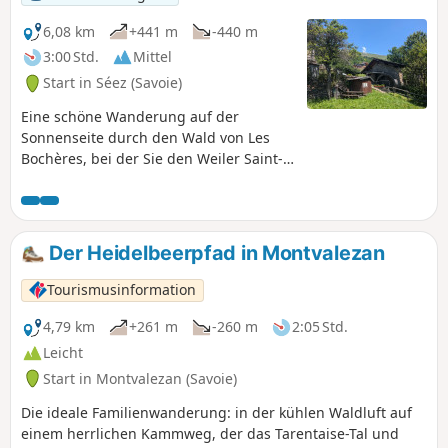
6,08 km
+441 m
-440 m
3:00 Std.
Mittel
Start in Séez (Savoie)
Eine schöne Wanderung auf der
Sonnenseite durch den Wald von Les
Bochères, bei der Sie den Weiler Saint-
Germain und seine Mühle entdecken
können, die an der Straße zum Col du
Petit-Saint-Bernard liegen.
Der Heidelbeerpfad in Montvalezan
Tourismusinformation
4,79 km
+261 m
-260 m
2:05 Std.
Leicht
Start in Montvalezan (Savoie)
Die ideale Familienwanderung: in der kühlen Waldluft auf
einem herrlichen Kammweg, der das Tarentaise-Tal und