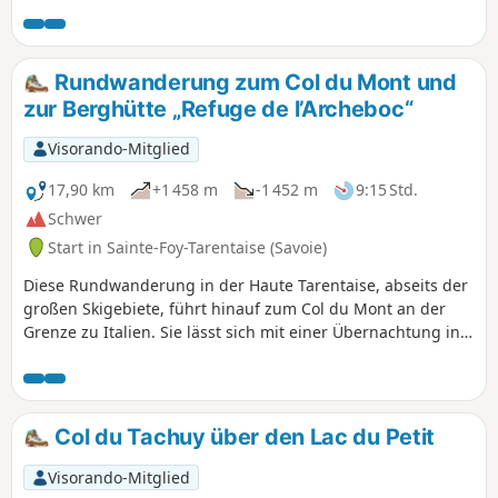
Wald führt, stehen Sie nur wenige Meter von
einem schwindelerregenden Wasserfall
entfernt.
Rundwanderung zum Col du Mont und
zur Berghütte „Refuge de l’Archeboc“
Visorando-Mitglied
17,90 km
+1 458 m
-1 452 m
9:15 Std.
Schwer
Start in Sainte-Foy-Tarentaise (Savoie)
Diese Rundwanderung in der Haute Tarentaise, abseits der
großen Skigebiete, führt hinauf zum Col du Mont an der
Grenze zu Italien. Sie lässt sich mit einer Übernachtung in
der Berghütte „Refuge de l’Archeboc“ kombinieren, was am
nächsten Tag einen gemütlichen Rückweg über den Lac
Noir und den Weiler La Sassière ermöglicht.
Col du Tachuy über den Lac du Petit
Visorando-Mitglied