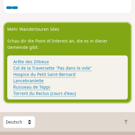
Mehr Wandertouren Séez
Schau dir die Point of Interest an, die es in dieser
Gemeinde gibt:
Arête des Zittieux
Col de la Traversette "Pas dans le vide"
Hospice du Petit Saint-Bernard
Lancebranlette
Ruisseau de Teppi
Torrent du Reclus (cours d'eau)
W
Z
ä
u
h