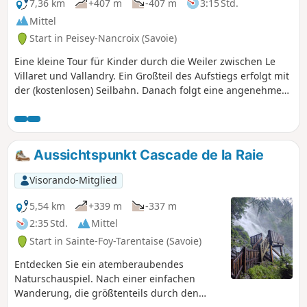
erreichen. Tatsächlich sollte man auf dem
7,36 km
+407 m
-407 m
3:15 Std.
Gipfel der Rousse besser keine Höhenangst
Mittel
haben!
Start in Peisey-Nancroix (Savoie)
Eine kleine Tour für Kinder durch die Weiler zwischen Le
Villaret und Vallandry. Ein Großteil des Aufstiegs erfolgt mit
der (kostenlosen) Seilbahn. Danach folgt eine angenehme
Strecke durch den Wald mit einem schönen Blick auf das Tal
und bei gutem Wetter der Aussicht auf den Mont Blanc.
Aussichtspunkt Cascade de la Raie
Visorando-Mitglied
5,54 km
+339 m
-337 m
2:35 Std.
Mittel
Start in Sainte-Foy-Tarentaise (Savoie)
Entdecken Sie ein atemberaubendes
Naturschauspiel. Nach einer einfachen
Wanderung, die größtenteils durch den