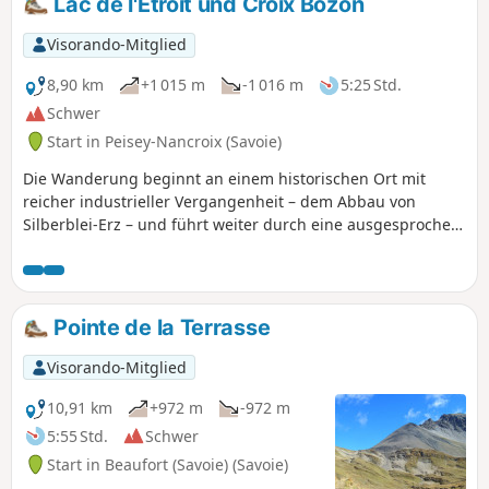
Lac de l'Étroit und Croix Bozon
Visorando-Mitglied
8,90 km
+1 015 m
-1 016 m
5:25 Std.
Schwer
Start in Peisey-Nancroix (Savoie)
Die Wanderung beginnt an einem historischen Ort mit
reicher industrieller Vergangenheit – dem Abbau von
Silberblei-Erz – und führt weiter durch eine ausgesprochen
bergige Landschaft, wobei man beim Abstieg an
Weideflächen vorbeikommt.
Pointe de la Terrasse
Visorando-Mitglied
10,91 km
+972 m
-972 m
5:55 Std.
Schwer
Start in Beaufort (Savoie) (Savoie)