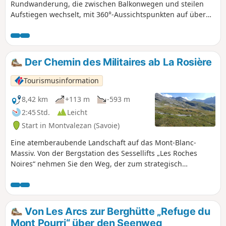
Rundwanderung, die zwischen Balkonwegen und steilen
Aufstiegen wechselt, mit 360°-Aussichtspunkten auf über
2500 m Höhe und dem Lac du Retour als Belohnung.
Der Chemin des Militaires ab La Rosière
Tourismusinformation
8,42 km
+113 m
-593 m
2:45 Std.
Leicht
Start in Montvalezan (Savoie)
Eine atemberaubende Landschaft auf das Mont-Blanc-
Massiv. Von der Bergstation des Sessellifts „Les Roches
Noires“ nehmen Sie den Weg, der zum strategisch
wichtigen Ort „Fort de la Redoute Ruinée“ auf 2399 m Höhe
führt. Von dort aus bietet eine Hängebrücke einen Blick auf
den Mont Blanc.
Von Les Arcs zur Berghütte „Refuge du
Mont Pourri“ über den Seenweg