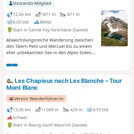
Visorando-Mitglied
12,56 km
+871 m
-871 m
6:05 Std.
Mittel
Start in Sainte-Foy-Tarentaise (Savoie)
Abwechslungsreiche Wanderung zwischen
den Tälern Petit und Mercuel bis zu einem
eher unbekannten See in den Alpes Grées.
Keine besonderen Schwierigkeiten auf
dieser etwas mehr als 12 km langen
Rundwanderung, ideal für einen schönen
Tag in den Bergen fernab der
Les Chapieux nach Lex Blanche – Tour
Menschenmassen.
Mont Blanc
Verein/ Wanderführer/in
13,56 km
+1 069 m
-429 m
6:55 Std.
Schwer
Start in Bourg-Saint-Maurice (Savoie)