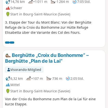
14,76 km
+1 011 m
-1 264 m
7:05 Std.
Schwer
Start in Bourg-Saint-Maurice (Savoie)
3. Etappe der Tour du Mont Blanc: Von der Berghütte
Refuge de la Croix du Bonhomme zur Hütte Refuge
Elisabetta über die Variante des Col des Fours.
Berghütte „Croix du Bonhomme“ –
Berghütte „Plan de la Lai“
Visorando-Mitglied
6,32 km
+107 m
-736 m
2:05 Std.
Mittel
Start in Bourg-Saint-Maurice (Savoie)
Von der Croix du Bonhomme zum Plan de la Lai für eine
kurze Etappe.