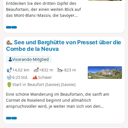
Entdecken Sie den dritten Gipfel des
Beaufortain, der einen weiten Blick auf
das Mont-Blanc-Massiv, die Savoyer
Alpen und sogar bis zu den Écrins
bietet.
See und Berghütte von Presset über die
Combe de la Neuva
Visorando-Mitglied
14,02 km
+832 m
-823 m
6:25 Std.
Schwer
Start in Beaufort (Savoie) (Savoie)
Eine schöne Wanderung im Beaufortain, die sanft am
Cormet de Roselend beginnt und allmählich
anspruchsvoller wird, je weiter man sich von den
Almweiden entfernt und in eine zerklüftete und
farbenfrohe Bergwelt vordringt. Keine
Orientierungsschwierigkeiten, man befindet sich auf einer