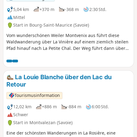
5,04 km
+370 m
-368 m
2:30 Std.
Mittel
Start in Bourg-Saint-Maurice (Savoie)
Vom wunderschönen Weiler Montvenix aus führt diese
Waldwanderung über La Vinière auf einem ziemlich steilen
Pfad hinauf nach La Petite Chal. Der Weg führt dann über
Larconseil wieder hinunter und macht eine Schleife mit
Rückkehr zum Parkplatz von Montvenix. Das Wasser in allen
Becken von Montvenix ist trinkbar. Nutzen Sie die
Gelegenheit, das Dorf zu besichtigen.
La Louie Blanche über den Lac du
Retour
Tourismusinformation
12,02 km
+886 m
-884 m
6:00 Std.
Schwer
Start in Montvalezan (Savoie)
Eine der schönsten Wanderungen in La Rosière, eine