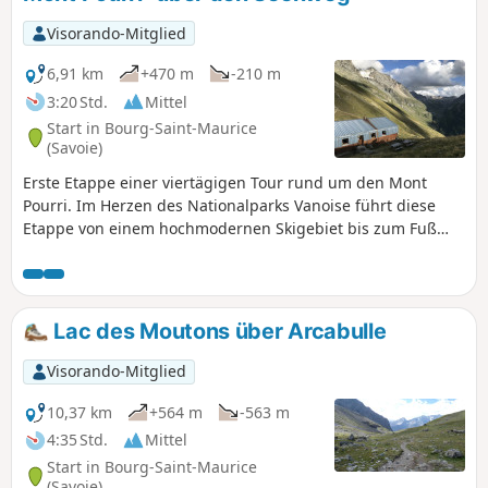
Visorando-Mitglied
6,91 km
+470 m
-210 m
3:20 Std.
Mittel
Start in Bourg-Saint-Maurice
(Savoie)
Erste Etappe einer viertägigen Tour rund um den Mont
Pourri. Im Herzen des Nationalparks Vanoise führt diese
Etappe von einem hochmodernen Skigebiet bis zum Fuß
der Gletscher in eine unberührte Wildnis.
Atemberaubender Blick auf Bellecôte (Nordwand), den Aliet
und seinen herrlichen Schuttkegel sowie auf die Grande
Motte und das Tal von Plan de la Plagne.
Lac des Moutons über Arcabulle
Visorando-Mitglied
10,37 km
+564 m
-563 m
4:35 Std.
Mittel
Start in Bourg-Saint-Maurice
(Savoie)