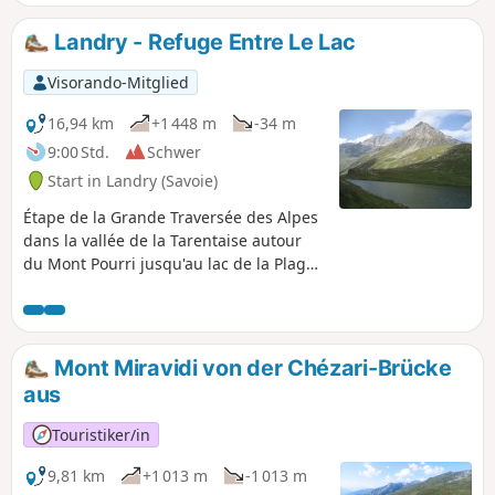
erste Teil führt über einen schönen Weg
(den „Sentier des Lacs“) bis zum Lac des
Landry - Refuge Entre Le Lac
Moutons. Anschließend folgt ein kurzer, aber
steiler Aufstieg zur Aiguille Grive (2733 m)
Visorando-Mitglied
mit herrlichem Blick auf den Mont Blanc,
bevor es wieder hinuntergeht.
16,94 km
+1 448 m
-34 m
9:00 Std.
Schwer
Start in Landry (Savoie)
Étape de la Grande Traversée des Alpes
dans la vallée de la Tarentaise autour
du Mont Pourri jusqu'au lac de la Plagne
où se trouve le refuge Entre Le Lac.
Mont Miravidi von der Chézari-Brücke
aus
Touristiker/in
9,81 km
+1 013 m
-1 013 m