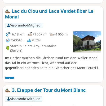
Lac du Clou und Lacs Verdet über Le
Monal
Visorando-Mitglied
16,18 km
+1 067 m
-1 066 m
7:40 Std.
Mittel
Start in Sainte-Foy-Tarentaise
(Savoie)
Im Herbst tauchen die Lärchen rund um den Weiler Monal
das Tal in ein warmes Licht, während auf der
gegenüberliegenden Seite die Gletscher des Mont Pourri in
der Sonne glitzern. Weiter oben bieten die Gletscher von
Balmes ein spektakuläres Schauspiel. Diese Wanderung zu
den Seen ist ein wahrer Augenschmaus.
3. Etappe der Tour du Mont Blanc
Visorando-Mitglied