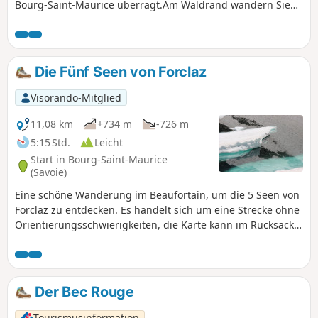
Bourg-Saint-Maurice überragt.Am Waldrand wandern Sie
inmitten von Heidelbeeren.
Die Fünf Seen von Forclaz
Visorando-Mitglied
11,08 km
+734 m
-726 m
5:15 Std.
Leicht
Start in Bourg-Saint-Maurice
(Savoie)
Eine schöne Wanderung im Beaufortain, um die 5 Seen von
Forclaz zu entdecken. Es handelt sich um eine Strecke ohne
Orientierungsschwierigkeiten, die Karte kann im Rucksack
bleiben. Am Anfang befindet man sich noch auf den
Almwiesen, dann wird die Umgebung allmählich immer
mineralischer.
Der Bec Rouge
Tourismusinformation