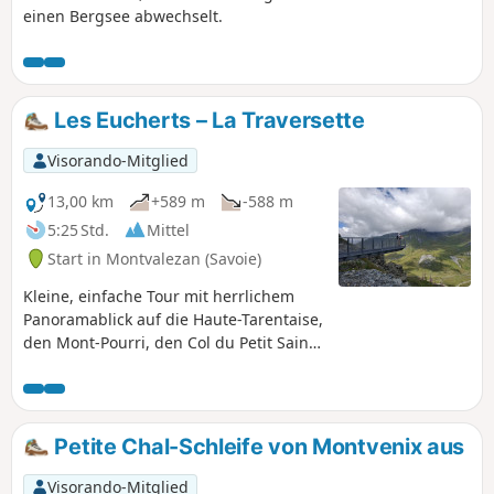
einen Bergsee abwechselt.
Les Eucherts – La Traversette
Visorando-Mitglied
13,00 km
+589 m
-588 m
5:25 Std.
Mittel
Start in Montvalezan (Savoie)
Kleine, einfache Tour mit herrlichem
Panoramablick auf die Haute-Tarentaise,
den Mont-Pourri, den Col du Petit Saint-
Bernard, den Mont-Blanc und vieles
mehr.
Petite Chal-Schleife von Montvenix aus
Visorando-Mitglied