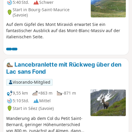
5:40 Std.
Schwer
Start in Bourg-Saint-Maurice
(Savoie)
Auf dem Gipfel des Mont Miravidi erwartet Sie ein
fantastischer Ausblick auf das Mont-Blanc-Massiv auf der
italienischen Seite.
Lancebranlette mit Rückweg über den
Lac sans Fond
Visorando-Mitglied
9,55 km
+863 m
-871 m
5:10 Std.
Mittel
Start in Séez (Savoie)
Wanderung ab dem Col du Petit Saint-
Bernard, geringer Höhenunterschied
von 800 m, zunächst auf Almen, dann