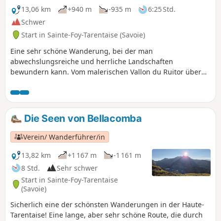
13,06 km
+940 m
-935 m
6:25 Std.
Schwer
Start in Sainte-Foy-Tarentaise (Savoie)
Eine sehr schöne Wanderung, bei der man
abwechslungsreiche und herrliche Landschaften
bewundern kann. Vom malerischen Vallon du Ruitor über
den Lac du Petit bis zum Col du Tachuy an der Grenze zu
Italien mit seinem herrlichen Panorama auf die
Südostflanke der Mont-Blanc-Kette und das italienische Tal
von La Thuile in Richtung Courmayeur.
Die Seen von Bellacomba
Verein/ Wanderführer/in
13,82 km
+1 167 m
-1 161 m
8 Std.
Sehr schwer
Start in Sainte-Foy-Tarentaise
(Savoie)
Sicherlich eine der schönsten Wanderungen in der Haute-
Tarentaise! Eine lange, aber sehr schöne Route, die durch