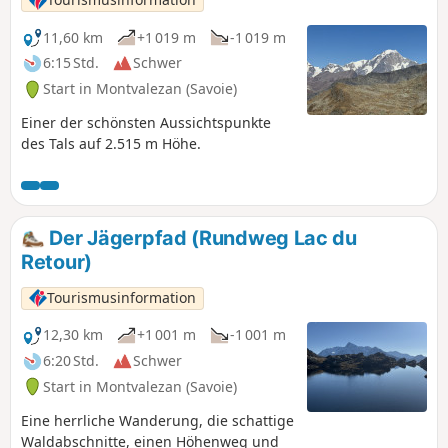
11,60 km
+1 019 m
-1 019 m
6:15 Std.
Schwer
Start in Montvalezan (Savoie)
Einer der schönsten Aussichtspunkte
des Tals auf 2.515 m Höhe.
Der Jägerpfad (Rundweg Lac du
Retour)
Tourismusinformation
12,30 km
+1 001 m
-1 001 m
6:20 Std.
Schwer
Start in Montvalezan (Savoie)
Eine herrliche Wanderung, die schattige
Waldabschnitte, einen Höhenweg und