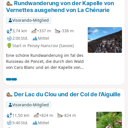
Berges, sodass der Schnee weniger schnell schmilzt.Der
Rundwanderung von der Kapelle von
Weg ist ab der Brücke mit gelben Schildern ausgeschildert.
Vernettes ausgehend von La Chénarie
Visorando-Mitglied
3,74 km
+337 m
-338 m
2:00 Std.
Mittel
Start in Peisey-Nancroix (Savoie)
Eine schöne Rundwanderung im Tal des
Ruisseau de Poncet, die durch den Wald
von Caro Blanc und an der Kapelle von
Vernettes vorbeiführt. Ein paar etwas
steile Aufstiege, aber auf halber Strecke
erwartet Sie eine sehr schöne Aussicht.
Der Lac du Clou und der Col de l'Aiguille
Visorando-Mitglied
11,50 km
+824 m
-824 m
5:40 Std.
Mittel