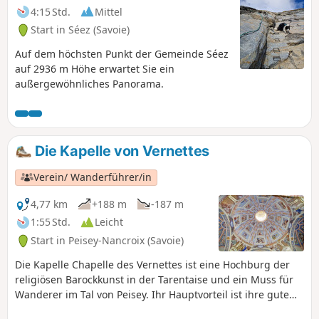
4:15 Std.
Mittel
Start in Séez (Savoie)
Auf dem höchsten Punkt der Gemeinde Séez
auf 2936 m Höhe erwartet Sie ein
außergewöhnliches Panorama.
Die Kapelle von Vernettes
Verein/ Wanderführer/in
4,77 km
+188 m
-187 m
1:55 Std.
Leicht
Start in Peisey-Nancroix (Savoie)
Die Kapelle Chapelle des Vernettes ist eine Hochburg der
religiösen Barockkunst in der Tarentaise und ein Muss für
Wanderer im Tal von Peisey. Ihr Hauptvorteil ist ihre gute
Erreichbarkeit, was jedoch im Hochsommer, wenn viele