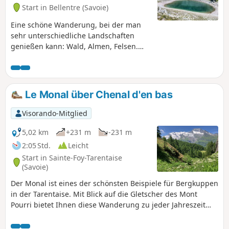
Start in Bellentre (Savoie)
Eine schöne Wanderung, bei der man
sehr unterschiedliche Landschaften
genießen kann: Wald, Almen, Felsen.
Sehr schöner Blick auf das Beaufortain,
insbesondere auf die Pierra Menta, und
man kommt der bedrohlichen
Nordwand von Bellecôte näher. Als
Le Monal über Chenal d'en bas
Bonus gibt es einen einfachen 3000er.
Visorando-Mitglied
5,02 km
+231 m
-231 m
2:05 Std.
Leicht
Start in Sainte-Foy-Tarentaise
(Savoie)
Der Monal ist eines der schönsten Beispiele für Bergkuppen
in der Tarentaise. Mit Blick auf die Gletscher des Mont
Pourri bietet Ihnen diese Wanderung zu jeder Jahreszeit
herrliche, farbenprächtige Landschaften.