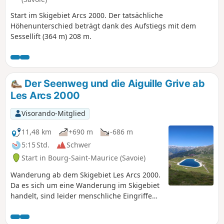
Start im Skigebiet Arcs 2000. Der tatsächliche
Höhenunterschied beträgt dank des Aufstiegs mit dem
Sessellift (364 m) 208 m.
Der Seenweg und die Aiguille Grive ab
Les Arcs 2000
Visorando-Mitglied
11,48 km
+690 m
-686 m
5:15 Std.
Schwer
Start in Bourg-Saint-Maurice (Savoie)
Wanderung ab dem Skigebiet Les Arcs 2000.
Da es sich um eine Wanderung im Skigebiet
handelt, sind leider menschliche Eingriffe
vorhanden, aber ich schlage Ihnen die
möglichst naturbelassene Route vor. Der