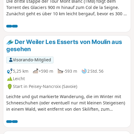
Die dritte Etappe der Tour Mont Blanc (TMB) folgt dem
Torrent des Glaciers 900 m hinauf zum Col de la Seigne.
Zunächst geht es über 10 km leicht bergauf, bevor es 300 m
hinunter nach Lex Blanche geht. Los geht's! Der TMB ist ein
klassischer Fernwanderweg, der um den Mont Blanc
herumführt, von Frankreich nach Italien und durch die
Schweiz verläuft, bevor er wieder nach Frankreich
Der Weiler Les Esserts von Moulin aus
zurückkehrt.
gesehen
Visorando-Mitglied
5,25 km
+590 m
-593 m
2 Std. 56
Leicht
Start in Peisey-Nancroix (Savoie)
Leichte und gut markierte Wanderung, die im Winter mit
Schneeschuhen (oder eventuell nur mit kleinen Steigeisen)
in einem Wald, weit entfernt von den Skiliften, zum
charmanten Weiler Les Esserts, der im Winter nicht
bewohnt ist, unternommen werden kann.Durch die
Nordlage des Hangs verläuft die Strecke im Schatten des