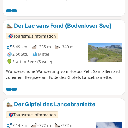
ein gut markierter Abschnitt auf
Schiefergestein, bevor die letzten 250
Meter auf der Wiese der Westseite
zurückgelegt werden, die jedoch nie
Der Lac sans Fond (Bodenloser See)
exponiert ist. Highlight: Regelmäßige
Sichtung männlicher Steinböcke auf
Tourismusinformation
einem Grat. Der Abstecher zum Lac sans
Fond ermöglicht eine Rundwanderung.
6,49 km
+335 m
-340 m
2:50 Std.
Mittel
Start in Séez (Savoie)
Wunderschöne Wanderung vom Hospiz Petit Saint-Bernard
zu einem Bergsee am Fuße des Gipfels Lancebranlette.
Der Gipfel des Lancebranlette
Tourismusinformation
7,14 km
+772 m
-772 m