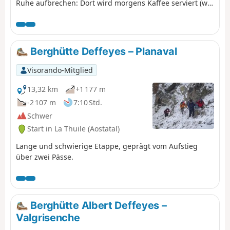
Ruhe aufbrechen: Dort wird morgens Kaffee serviert (wir
sind ja in Italien). Da der Campingbereich jedoch in der
Nähe des Flusses liegt, kann es laut sein. Die Aussicht
entlang der Wanderung ist herrlich.
Berghütte Deffeyes – Planaval
Visorando-Mitglied
13,32 km
+1 177 m
-2 107 m
7:10 Std.
Schwer
Start in La Thuile (Aostatal)
Lange und schwierige Etappe, geprägt vom Aufstieg
über zwei Pässe.
Berghütte Albert Deffeyes –
Valgrisenche