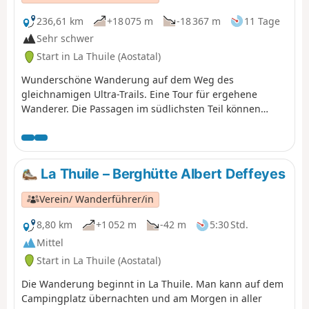
236,61 km
+18 075 m
-18 367 m
11 Tage
Sehr schwer
Start in La Thuile (Aostatal)
Wunderschöne Wanderung auf dem Weg des
gleichnamigen Ultra-Trails. Eine Tour für ergehene
Wanderer. Die Passagen im südlichsten Teil können
aufgrund von spätem Firn auf der Nordostseite
schwierig sein. Die Wege sind sehr gut markiert, sodass
es entlang der Wanderung keine wirklichen Probleme
gibt. Die Wanderung kann in beide Richtungen
La Thuile – Berghütte Albert Deffeyes
unternommen werden. In dieser Richtung liegt der
wildeste Abschnitt am Anfang. Dies ist auch der
Verein/ Wanderführer/in
technisch anspruchsvollste Teil.
8,80 km
+1 052 m
-42 m
5:30 Std.
Mittel
Start in La Thuile (Aostatal)
Die Wanderung beginnt in La Thuile. Man kann auf dem
Campingplatz übernachten und am Morgen in aller