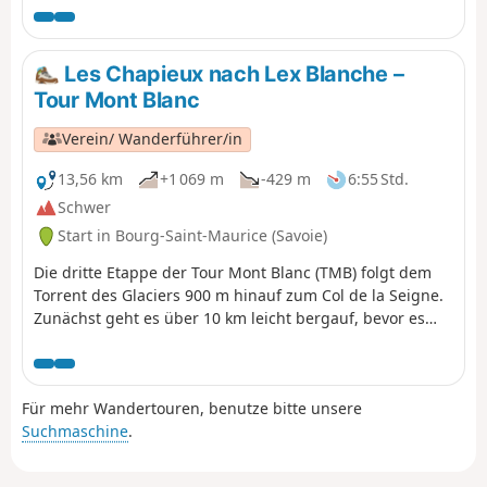
Les Chapieux nach Lex Blanche –
Tour Mont Blanc
Verein/ Wanderführer/in
13,56 km
+1 069 m
-429 m
6:55 Std.
Schwer
Start in Bourg-Saint-Maurice (Savoie)
Die dritte Etappe der Tour Mont Blanc (TMB) folgt dem
Torrent des Glaciers 900 m hinauf zum Col de la Seigne.
Zunächst geht es über 10 km leicht bergauf, bevor es
300 m hinunter nach Lex Blanche geht. Los geht's! Der
TMB ist ein klassischer Fernwanderweg, der um den
Mont Blanc herumführt, von Frankreich nach Italien und
Für mehr Wandertouren, benutze bitte unsere
durch die Schweiz verläuft, bevor er wieder nach
Suchmaschine
.
Frankreich zurückkehrt.