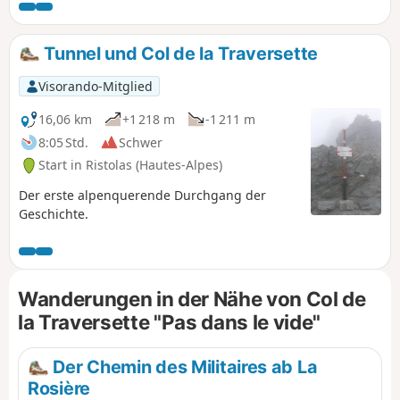
mehr.
Tunnel und Col de la Traversette
Visorando-Mitglied
16,06 km
+1 218 m
-1 211 m
8:05 Std.
Schwer
Start in Ristolas (Hautes-Alpes)
Der erste alpenquerende Durchgang der
Geschichte.
Wanderungen in der Nähe von Col de
la Traversette "Pas dans le vide"
Der Chemin des Militaires ab La
Rosière