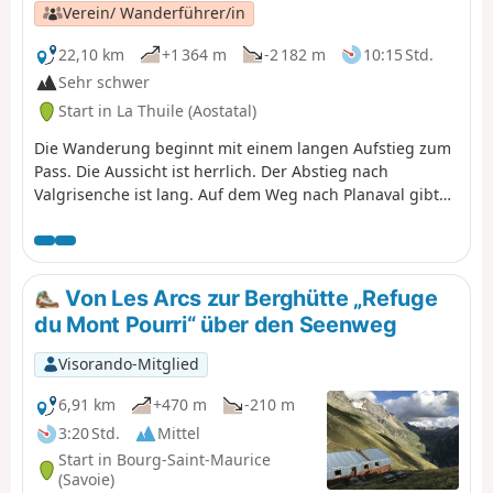
Verein/ Wanderführer/in
22,10 km
+1 364 m
-2 182 m
10:15 Std.
Sehr schwer
Start in La Thuile (Aostatal)
Die Wanderung beginnt mit einem langen Aufstieg zum
Pass. Die Aussicht ist herrlich. Der Abstieg nach
Valgrisenche ist lang. Auf dem Weg nach Planaval gibt
es ein Restaurant, das von jungen Leuten geführt wird,
die das Geschäft ihrer Eltern übernommen haben. Dort
kann man eine angenehme Zeit verbringen, während
man auf das Ende der Wanderung im Talgrund wartet.
Von Les Arcs zur Berghütte „Refuge
du Mont Pourri“ über den Seenweg
Visorando-Mitglied
6,91 km
+470 m
-210 m
3:20 Std.
Mittel
Start in Bourg-Saint-Maurice
(Savoie)