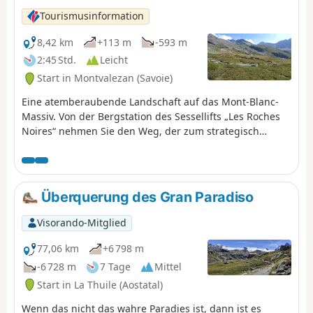
Tourismusinformation
8,42 km
+113 m
-593 m
2:45 Std.
Leicht
Start in Montvalezan (Savoie)
Eine atemberaubende Landschaft auf das Mont-Blanc-
Massiv. Von der Bergstation des Sessellifts „Les Roches
Noires“ nehmen Sie den Weg, der zum strategisch
wichtigen Ort „Fort de la Redoute Ruinée“ auf 2399 m
Höhe führt. Von dort aus bietet eine Hängebrücke einen
Blick auf den Mont Blanc.
Überquerung des Gran Paradiso
Visorando-Mitglied
77,06 km
+6 798 m
-6 728 m
7 Tage
Mittel
Start in La Thuile (Aostatal)
Wenn das nicht das wahre Paradies ist, dann ist es