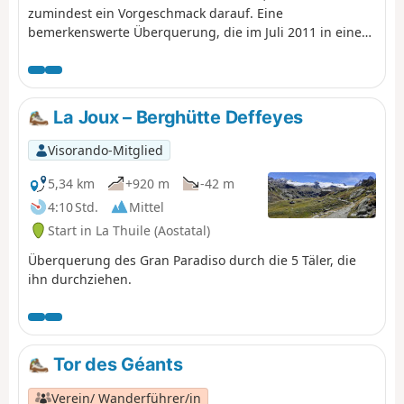
zumindest ein Vorgeschmack darauf. Eine
bemerkenswerte Überquerung, die im Juli 2011 in einer
Gruppe durchgeführt wurde und bei der man die Täler
des Aostatals entdecken kann und die auf einem
Balkonweg auf dem Gipfel des Gran Paradiso endet.
La Joux – Berghütte Deffeyes
Visorando-Mitglied
5,34 km
+920 m
-42 m
4:10 Std.
Mittel
Start in La Thuile (Aostatal)
Überquerung des Gran Paradiso durch die 5 Täler, die
ihn durchziehen.
Tor des Géants
Verein/ Wanderführer/in