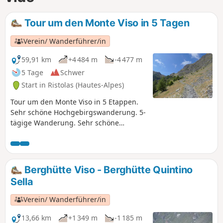
Tour um den Monte Viso in 5 Tagen
Verein/ Wanderführer/in
59,91 km
+4 484 m
-4 477 m
5 Tage
Schwer
Start in Ristolas (Hautes-Alpes)
Tour um den Monte Viso in 5 Etappen.
Sehr schöne Hochgebirgswanderung. 5-
tägige Wanderung. Sehr schöne
Hochgebirgstour.
Berghütte Viso - Berghütte Quintino
Sella
Verein/ Wanderführer/in
13,66 km
+1 349 m
-1 185 m