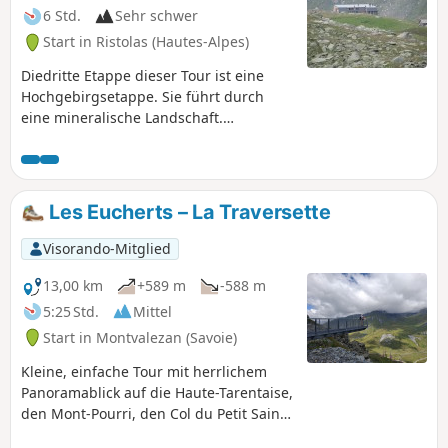
6 Std.
Sehr schwer
Start in Ristolas (Hautes-Alpes)
Diedritte Etappe dieser Tour ist eine
Hochgebirgsetappe. Sie führt durch
eine mineralische Landschaft.
Überquerung des höchsten Passes
dieser Wanderung. Sehr schöne
Aussicht auf die Quellen des Po vom
Sentier du Postier aus.
Les Eucherts – La Traversette
Visorando-Mitglied
13,00 km
+589 m
-588 m
5:25 Std.
Mittel
Start in Montvalezan (Savoie)
Kleine, einfache Tour mit herrlichem
Panoramablick auf die Haute-Tarentaise,
den Mont-Pourri, den Col du Petit Saint-
Bernard, den Mont-Blanc und vieles