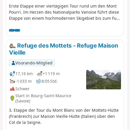
Erste Etappe einer viertägigen Tour rund um den Mont
Pourri. Im Herzen des Nationalparks Vanoise führt diese
Etappe von einem hochmodernen Skigebiet bis zum Fuß
der Gletscher in eine unberührte Wildnis.
Atemberaubender Blick auf Bellecôte (Nordwand), den
Aliet und seinen herrlichen Schuttkegel sowie auf die
Grande Motte und das Tal von Plan de la Plagne.
Refuge des Mottets - Refuge Maison
Vieille
Visorando-Mitglied
17,16 km
+1 119 m
-1 033 m
8:05 Std.
Schwer
Start in Bourg-Saint-Maurice
(Savoie)
3. Etappe der Tour du Mont Blanc von der Mottets-Hütte
(Frankreich) zur Maison Vieille-Hütte (Italien) über den
Col de la Seigne.