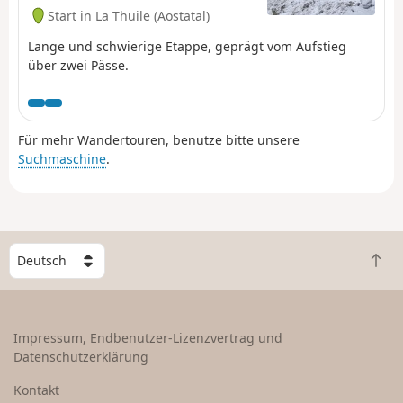
Start in La Thuile (Aostatal)
Lange und schwierige Etappe, geprägt vom Aufstieg
über zwei Pässe.
Für mehr Wandertouren, benutze bitte unsere
Suchmaschine
.
W
Z
ä
u
h
r
l
ü
e
Impressum, Endbenutzer-Lizenzvertrag und
c
e
Datenschutzerklärung
k
i
n
n
Kontakt
a
L