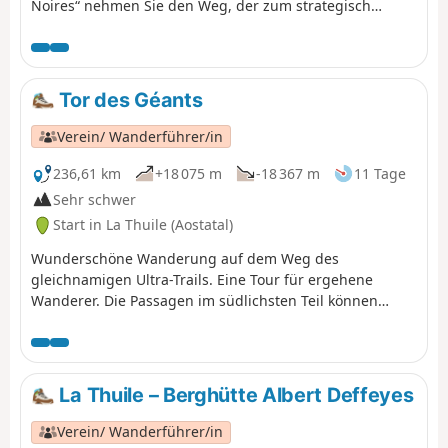
Noires“ nehmen Sie den Weg, der zum strategisch
wichtigen Ort „Fort de la Redoute Ruinée“ auf 2399 m
Höhe führt. Von dort aus bietet eine Hängebrücke einen
Blick auf den Mont Blanc.
Tor des Géants
Verein/ Wanderführer/in
236,61 km
+18 075 m
-18 367 m
11 Tage
Sehr schwer
Start in La Thuile (Aostatal)
Wunderschöne Wanderung auf dem Weg des
gleichnamigen Ultra-Trails. Eine Tour für ergehene
Wanderer. Die Passagen im südlichsten Teil können
aufgrund von spätem Firn auf der Nordostseite
schwierig sein. Die Wege sind sehr gut markiert, sodass
es entlang der Wanderung keine wirklichen Probleme
gibt. Die Wanderung kann in beide Richtungen
La Thuile – Berghütte Albert Deffeyes
unternommen werden. In dieser Richtung liegt der
wildeste Abschnitt am Anfang. Dies ist auch der
Verein/ Wanderführer/in
technisch anspruchsvollste Teil.