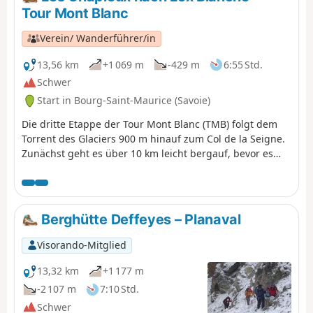
Tour Mont Blanc
Verein/ Wanderführer/in
13,56 km
+1 069 m
-429 m
6:55 Std.
Schwer
Start in Bourg-Saint-Maurice (Savoie)
Die dritte Etappe der Tour Mont Blanc (TMB) folgt dem
Torrent des Glaciers 900 m hinauf zum Col de la Seigne.
Zunächst geht es über 10 km leicht bergauf, bevor es
300 m hinunter nach Lex Blanche geht. Los geht's! Der
TMB ist ein klassischer Fernwanderweg, der um den
Mont Blanc herumführt, von Frankreich nach Italien und
durch die Schweiz verläuft, bevor er wieder nach
Berghütte Deffeyes – Planaval
Frankreich zurückkehrt.
Visorando-Mitglied
13,32 km
+1 177 m
-2 107 m
7:10 Std.
Schwer