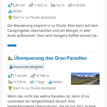
8,80 km
+1 052 m
-42 m
5:30 Std.
Mittel
Start in La Thuile (Aostatal)
Die Wanderung beginnt in La Thuile. Man kann auf dem
Campingplatz übernachten und am Morgen in aller
Ruhe aufbrechen: Dort wird morgens Kaffee serviert (wir
sind ja in Italien). Da der Campingbereich jedoch in der
Nähe des Flusses liegt, kann es laut sein. Die Aussicht
entlang der Wanderung ist herrlich.
Überquerung des Gran Paradiso
Visorando-Mitglied
77,06 km
+6 798 m
-6 728 m
7 Tage
Mittel
Start in La Thuile (Aostatal)
Wenn das nicht das wahre Paradies ist, dann ist es
zumindest ein Vorgeschmack darauf. Eine
bemerkenswerte Überquerung, die im Juli 2011 in einer