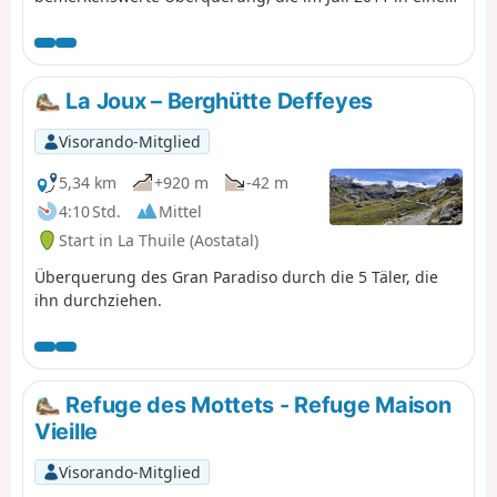
Gruppe durchgeführt wurde und bei der man die Täler
des Aostatals entdecken kann und die auf einem
Balkonweg auf dem Gipfel des Gran Paradiso endet.
La Joux – Berghütte Deffeyes
Visorando-Mitglied
5,34 km
+920 m
-42 m
4:10 Std.
Mittel
Start in La Thuile (Aostatal)
Überquerung des Gran Paradiso durch die 5 Täler, die
ihn durchziehen.
Refuge des Mottets - Refuge Maison
Vieille
Visorando-Mitglied