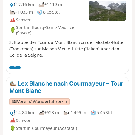
17,16 km
+1 119 m
-1 033 m
8:05 Std.
Schwer
Start in Bourg-Saint-Maurice
(Savoie)
3. Etappe der Tour du Mont Blanc von der Mottets-Hütte
(Frankreich) zur Maison Vieille-Hütte (Italien) über den
Col de la Seigne.
Lex Blanche nach Courmayeur – Tour
Mont Blanc
Verein/ Wanderführer/in
14,84 km
+523 m
-1 499 m
5:45 Std.
Schwer
Start in Courmayeur (Aostatal)