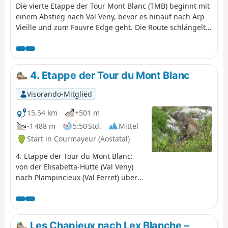
Die vierte Etappe der Tour Mont Blanc (TMB) beginnt mit
einem Abstieg nach Val Veny, bevor es hinauf nach Arp
Vieille und zum Fauvre Edge geht. Die Route schlängelt
sich am Berg entlang, um die Skipisten zu erreichen,
und führt dann 800 m hinunter nach Courmayeur. Los
geht's! Die TMB ist ein klassischer Fernwanderweg , der
um den Mont Blanc herumführt , von Frankreich nach
4. Etappe der Tour du Mont Blanc
Italien und durch die Schweiz verläuft , bevor er wieder
nach Frankreich zurückkehrt__ .
Visorando-Mitglied
15,54 km
+501 m
-1 488 m
5:50 Std.
Mittel
Start in Courmayeur (Aostatal)
4. Etappe der Tour du Mont Blanc:
von der Elisabetta-Hütte (Val Veny)
nach Plampincieux (Val Ferret) über
den Col de Checroui und
Courmayeur.
Les Chapieux nach Lex Blanche –