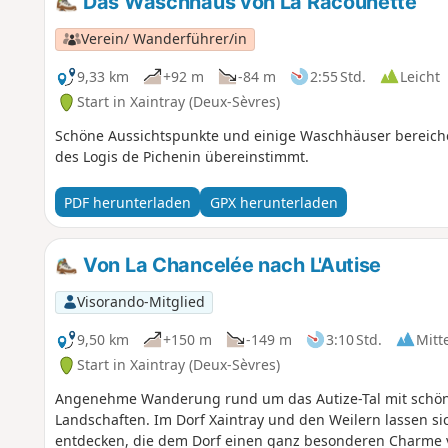
Das Waschhaus von La Racounette
Verein/ Wanderführer/in
9,33 km
+92 m
-84 m
2:55 Std.
Leicht
Start in Xaintray (Deux-Sèvres)
Schöne Aussichtspunkte und einige Waschhäuser bereicher
des Logis de Pichenin übereinstimmt.
PDF herunterladen
GPX herunterladen
Von La Chancelée nach L'Autise
Visorando-Mitglied
9,50 km
+150 m
-149 m
3:10 Std.
Mitt
Start in Xaintray (Deux-Sèvres)
Angenehme Wanderung rund um das Autize-Tal mit schö
Landschaften. Im Dorf Xaintray und den Weilern lassen sic
entdecken, die dem Dorf einen ganz besonderen Charme v