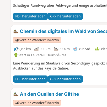
Schattiger Rundweg über Feldwege und einige asphaltie
PDF herunterladen
GPX herunterladen
Chemin des digitales im Wald von Sec
Verein/ Wanderführer/in
9,62 km
+113 m
-114 m
3:05 Std.
Leic
Start in Le Retail (Deux-Sèvres)
Eine Wanderung im Staatswald von Secondigny, gespickt m
Ausblicken auf das Pays de Gâtine.
PDF herunterladen
GPX herunterladen
An den Quellen der Gâtine
Verein/ Wanderführer/in