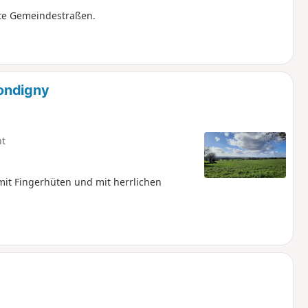
rte Gemeindestraßen.
ondigny
ht
it Fingerhüten und mit herrlichen