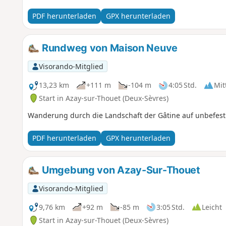
PDF herunterladen
GPX herunterladen
Rundweg von Maison Neuve
Visorando-Mitglied
13,23 km
+111 m
-104 m
4:05 Std.
Mit
Start in Azay-sur-Thouet (Deux-Sèvres)
Wanderung durch die Landschaft der Gâtine auf unbefes
PDF herunterladen
GPX herunterladen
Umgebung von Azay-Sur-Thouet
Visorando-Mitglied
9,76 km
+92 m
-85 m
3:05 Std.
Leicht
Start in Azay-sur-Thouet (Deux-Sèvres)