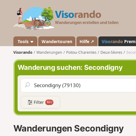
V
i
s
o
r
a
Tools
Wandertouren
Hilfe ↗
Viso
rando
Prem
n
Visorando
Wanderungen
Poitou-Charentes
Deux-Sèvres
Seco
d
o
Wanderung suchen: Secondigny
Filter
NEU
Wanderungen Secondigny