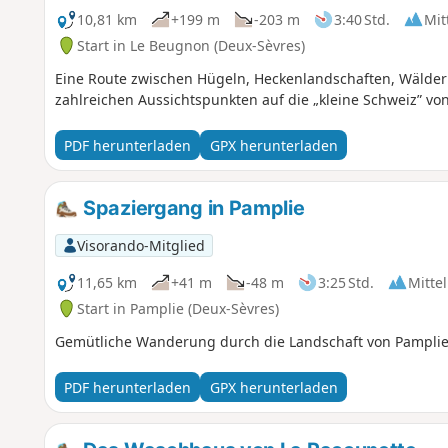
10,81 km
+199 m
-203 m
3:40 Std.
Mit
Start in Le Beugnon (Deux-Sèvres)
Eine Route zwischen Hügeln, Heckenlandschaften, Wälder
zahlreichen Aussichtspunkten auf die „kleine Schweiz” v
PDF herunterladen
GPX herunterladen
Spaziergang in Pamplie
Visorando-Mitglied
11,65 km
+41 m
-48 m
3:25 Std.
Mittel
Start in Pamplie (Deux-Sèvres)
Gemütliche Wanderung durch die Landschaft von Pamplie
PDF herunterladen
GPX herunterladen