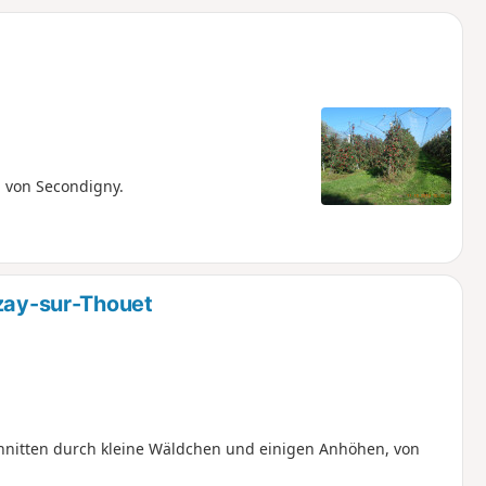
u
n
m
 von Secondigny.
Azay-sur-Thouet
chnitten durch kleine Wäldchen und einigen Anhöhen, von