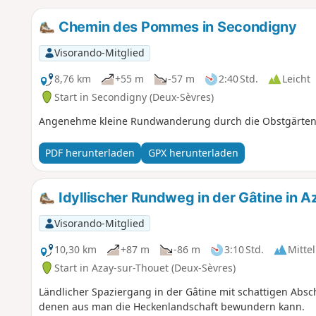
Chemin des Pommes in Secondigny
Visorando-Mitglied
8,76 km
+55 m
-57 m
2:40 Std.
Leicht
Start in Secondigny (Deux-Sèvres)
Angenehme kleine Rundwanderung durch die Obstgärten
PDF herunterladen
GPX herunterladen
Idyllischer Rundweg in der Gâtine in 
Visorando-Mitglied
10,30 km
+87 m
-86 m
3:10 Std.
Mittel
Start in Azay-sur-Thouet (Deux-Sèvres)
Ländlicher Spaziergang in der Gâtine mit schattigen Abs
denen aus man die Heckenlandschaft bewundern kann.