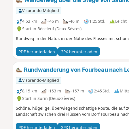
Wanderweg über die Stege von Saumo
Visorando-Mitglied
4,52 km
+46 m
-46 m
1:25 Std.
Leicht
Start in Béceleuf (Deux-Sèvres)
Rundweg in der Natur, in der Nähe des Flusses mit schön
PDF herunterladen
GPX herunterladen
Rundwanderung von Fourbeau nach Les
Visorando-Mitglied
8,15 km
+153 m
-157 m
2:45 Std.
Mitt
Start in Surin (Deux-Sèvres)
Schöne, hügelige, überwiegend schattige Route, die auf 
Landschaft zwischen drei Flüssen vom Dorf Fourbeau nach 
PDF herunterladen
GPX herunterladen