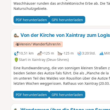
Waschhäuser runden das architektonische Erbe ab. Die Tä
Naturschutzgebiete.
PDF herunterladen
GPX herunterladen
Von der Kirche von Xaintray zum Logis
Verein/ Wanderführer/in
10,51 km
+125 m
-125 m
3:20 Std.
Mit
Start in Xaintray (Deux-Sèvres)
Eine Rundwanderung, die von sonnigen kleinen Straßen 
beiden Seiten des Autize-Tals führt. Die als „Planche de 
im unteren Teil des Waldes von Rousillon über die Autize
letzten Wochen weggerissen. Rathaus von Xaintray (20.03.
PDF herunterladen
GPX herunterladen