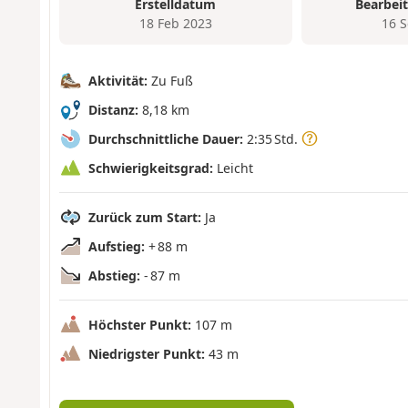
Erstelldatum
Bearbei
18 Feb 2023
16 
Aktivität:
Zu Fuß
Distanz:
8,18 km
Durchschnittliche Dauer:
2:35 Std.
Schwierigkeitsgrad:
Leicht
Zurück zum Start:
Ja
Aufstieg:
+ 88 m
Abstieg:
- 87 m
Höchster Punkt:
107 m
Niedrigster Punkt:
43 m