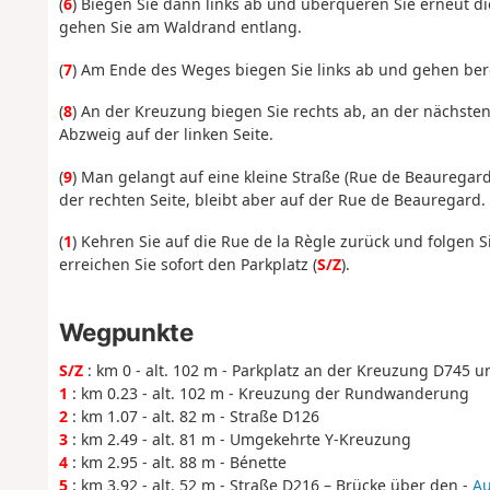
(
6
) Biegen Sie dann links ab und überqueren Sie erneut d
gehen Sie am Waldrand entlang.
(
7
) Am Ende des Weges biegen Sie links ab und gehen ber
(
8
) An der Kreuzung biegen Sie rechts ab, an der nächste
Abzweig auf der linken Seite.
(
9
) Man gelangt auf eine kleine Straße (Rue de Beauregard
der rechten Seite, bleibt aber auf der Rue de Beauregard.
(
1
) Kehren Sie auf die Rue de la Règle zurück und folgen 
erreichen Sie sofort den Parkplatz (
S/Z
).
Wegpunkte
S/Z
: km 0 - alt. 102 m - Parkplatz an der Kreuzung D745 
1
: km 0.23 - alt. 102 m - Kreuzung der Rundwanderung
2
: km 1.07 - alt. 82 m - Straße D126
3
: km 2.49 - alt. 81 m - Umgekehrte Y-Kreuzung
4
: km 2.95 - alt. 88 m - Bénette
5
: km 3.92 - alt. 52 m - Straße D216 – Brücke über den -
Au