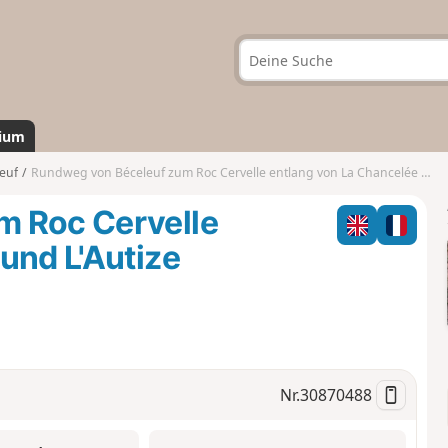
ium
euf
Rundweg von Béceleuf zum Roc Cervelle entlang von La Chancelée und L'Autize
m Roc Cervelle
und L'Autize
Nr.
30870488