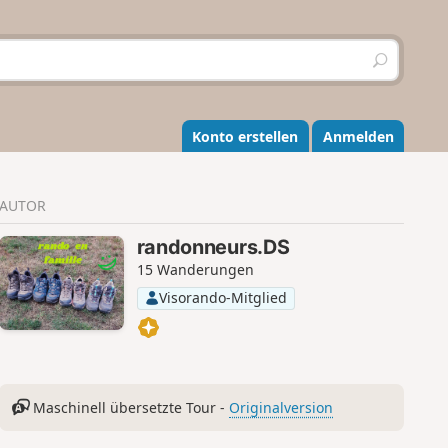
S
u
c
h
e
Konto erstellen
Anmelden
n
AUTOR
randonneurs.DS
15 Wanderungen
Visorando-Mitglied
Maschinell übersetzte Tour -
Originalversion