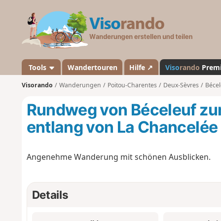
V
i
s
o
r
a
Tools
Wandertouren
Hilfe ↗
Viso
rando
Prem
n
Visorando
Wanderungen
Poitou-Charentes
Deux-Sèvres
Bécel
d
o
Rundweg von Béceleuf zu
entlang von La Chancelée 
Angenehme Wanderung mit schönen Ausblicken.
Details