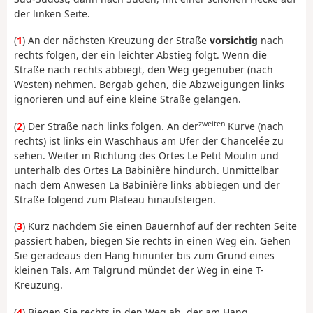
der linken Seite.
(
1
) An der nächsten Kreuzung der Straße
vorsichtig
nach
rechts folgen, der ein leichter Abstieg folgt. Wenn die
Straße nach rechts abbiegt, den Weg gegenüber (nach
Westen) nehmen. Bergab gehen, die Abzweigungen links
ignorieren und auf eine kleine Straße gelangen.
zweiten
(
2
) Der Straße nach links folgen. An der
Kurve (nach
rechts) ist links ein Waschhaus am Ufer der Chancelée zu
sehen. Weiter in Richtung des Ortes Le Petit Moulin und
unterhalb des Ortes La Babinière hindurch. Unmittelbar
nach dem Anwesen La Babinière links abbiegen und der
Straße folgend zum Plateau hinaufsteigen.
(
3
) Kurz nachdem Sie einen Bauernhof auf der rechten Seite
passiert haben, biegen Sie rechts in einen Weg ein. Gehen
Sie geradeaus den Hang hinunter bis zum Grund eines
kleinen Tals. Am Talgrund mündet der Weg in eine T-
Kreuzung.
(
4
) Biegen Sie rechts in den Weg ab, der am Hang