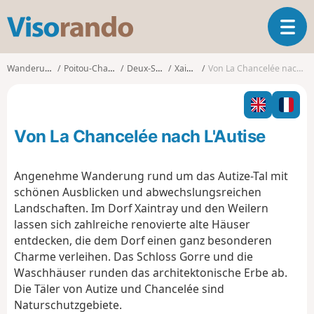
V
T
i
o
s
g
o
Wanderungen
Poitou-Charentes
Deux-Sèvres
Xaintray
Von La Chancelée nach L'Autise
g
r
l
a
e
n
n
d
Von La Chancelée nach L'Autise
a
o
v
i
Angenehme Wanderung rund um das Autize-Tal mit
g
schönen Ausblicken und abwechslungsreichen
a
Landschaften. Im Dorf Xaintray und den Weilern
t
lassen sich zahlreiche renovierte alte Häuser
i
o
entdecken, die dem Dorf einen ganz besonderen
n
Charme verleihen. Das Schloss Gorre und die
Waschhäuser runden das architektonische Erbe ab.
Die Täler von Autize und Chancelée sind
Naturschutzgebiete.