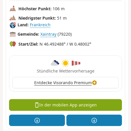
Höchster Punkt:
106 m
Niedrigster Punkt:
51 m
Land:
Frankreich
Gemeinde:
Xaintray
(79220)
Start/Ziel:
N 46.492488° / W 0.48002°
Stündliche Wettervorhersage
Entdecke Visorando Premium
In der mobilen App anzeigen