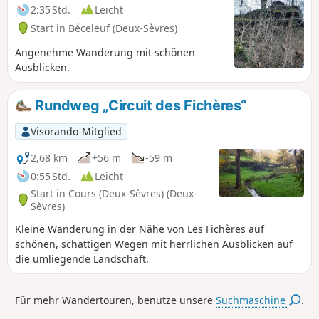
2:35 Std.
Leicht
Start in Béceleuf (Deux-Sèvres)
Angenehme Wanderung mit schönen
Ausblicken.
Rundweg „Circuit des Fichères“
Visorando-Mitglied
2,68 km
+56 m
-59 m
0:55 Std.
Leicht
Start in Cours (Deux-Sèvres) (Deux-
Sèvres)
Kleine Wanderung in der Nähe von Les Fichères auf
schönen, schattigen Wegen mit herrlichen Ausblicken auf
die umliegende Landschaft.
Für mehr Wandertouren, benutze unsere
Suchmaschine
.