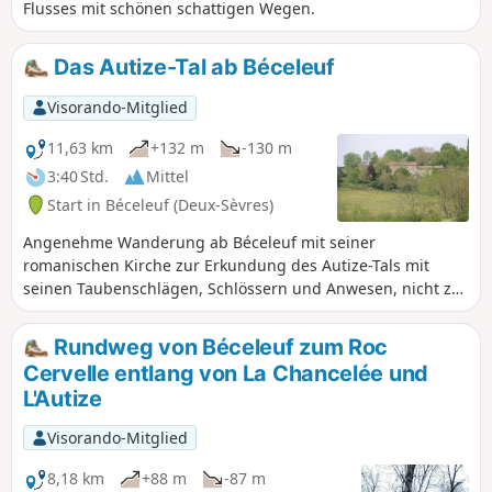
Flusses mit schönen schattigen Wegen.
Das Autize-Tal ab Béceleuf
Visorando-Mitglied
11,63 km
+132 m
-130 m
3:40 Std.
Mittel
Start in Béceleuf (Deux-Sèvres)
Angenehme Wanderung ab Béceleuf mit seiner
romanischen Kirche zur Erkundung des Autize-Tals mit
seinen Taubenschlägen, Schlössern und Anwesen, nicht zu
vergessen die zahlreichen Waschhäuser und Mühlen dieser
an Kulturerbe und Natur reichen Gegend, wie die Eiche von
Rundweg von Béceleuf zum Roc
Pouzay. Verpassen Sie während der Wanderung nicht die
Cervelle entlang von La Chancelée und
Barrières de Gâtine, Zeugen der Vergangenheit.
L'Autize
Visorando-Mitglied
8,18 km
+88 m
-87 m