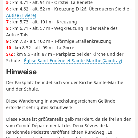
5
: km 3.71 - alt. 91 m - Ortsteil La Bénette
6
: km 4.62 - alt. 52 m - Kreuzung D126. Überqueren Sie die -
Autise (rivière)
7
: km 5.73 - alt. 101 m - Kreuzung
8
: km 6.71 - alt. 57 m - Wegkreuzung in der Nähe des
Autize-Tals
9
: km 7.8 - alt. 102 m - T-förmige Straßenkreuzung
10
: km 8.52 - alt. 99 m - La Gorre
S/Z
: km 9.5 - alt. 87 m - Parkplatz bei der Kirche und der
Schule -
Église Saint-Eugène et Sainte-Marthe (Xaintray)
Hinweise
Der Parkplatz befindet sich vor der Kirche Sainte-Marthe
und der Schule.
Diese Wanderung in abwechslungsreichem Gelände
erfordert sehr gutes Schuhwerk.
Diese Route ist größtenteils gelb markiert, da sie frei an den
vom Comité Départemental des Deux-Sèvres de la
Randonnée Pédestre veröffentlichten Rundweg „Le