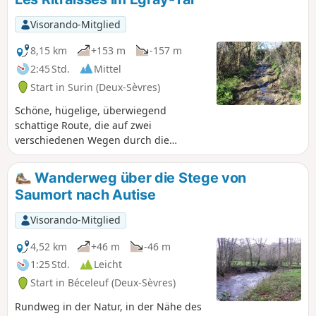
manchmal überflutet oder schwer
begehbar sein.
Visorando-Mitglied
8,15 km
+153 m
-157 m
2:45 Std.
Mittel
Start in Surin (Deux-Sèvres)
Schöne, hügelige, überwiegend
schattige Route, die auf zwei
verschiedenen Wegen durch die
Landschaft zwischen drei Flüssen vom
Dorf Fourbeau nach Les Ritraisses führt.
Wanderweg über die Stege von
Saumort nach Autise
Visorando-Mitglied
4,52 km
+46 m
-46 m
1:25 Std.
Leicht
Start in Béceleuf (Deux-Sèvres)
Rundweg in der Natur, in der Nähe des