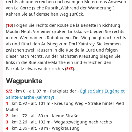
rechts ab und erreichen nach wenigen Metern das Anwesen
von La Gorre (siehe Rubrik „Während der Wanderung“).
Kehren Sie auf demselben Weg zurück.
(
10
) Folgen Sie rechts der Route de la Benette in Richtung
Moulin Neuf. Vor einer großen Linkskurve biegen Sie rechts
in den Weg namens Rabotou ein. Der Weg biegt nach rechts
ab und führt den Aufstieg zum Dorf Xaintray. Sie kommen
zwischen zwei Häusern in die Rue de la Cure und folgen
dieser nach rechts. An der nächsten Kreuzung biegen Sie
links in die Rue Sainte-Marthe ein und erreichen den
Parkplatz etwas weiter rechts (
S/Z
).
Wegpunkte
S/Z
: km 0 - alt. 87 m - Parkplatz der -
Église Saint-Eugène et
Sainte-Marthe (Xaintray)
1
: km 0.92 - alt. 101 m - Kreuzung Weg – Straße hinter Pied
Mollet
2
: km 1.72 - alt. 80 m - Kleine Straße
3
: km 2.26 - alt. 102 m - Wegabzweigung nach rechts
4
: km 2.86 - alt. 78 m - Wegkreuzung