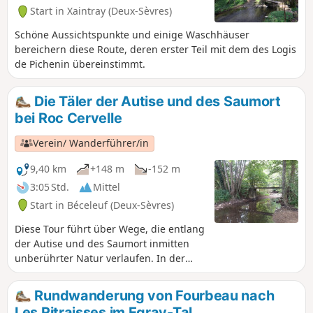
Start in Xaintray (Deux-Sèvres)
Schöne Aussichtspunkte und einige Waschhäuser
bereichern diese Route, deren erster Teil mit dem des Logis
de Pichenin übereinstimmt.
Die Täler der Autise und des Saumort
bei Roc Cervelle
Verein/ Wanderführer/in
9,40 km
+148 m
-152 m
3:05 Std.
Mittel
Start in Béceleuf (Deux-Sèvres)
Diese Tour führt über Wege, die entlang
der Autise und des Saumort inmitten
unberührter Natur verlaufen. In der
schönen Jahreszeit sind sie sehr
angenehm, doch bei Regen können
Rundwanderung von Fourbeau nach
bestimmte Abschnitte dieser Wege
Les Ritraisses im Egray-Tal