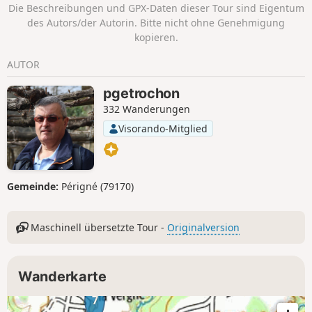
Die Beschreibungen und GPX-Daten dieser Tour sind Eigentum
des Autors/der Autorin. Bitte nicht ohne Genehmigung
kopieren.
AUTOR
pgetrochon
332 Wanderungen
Visorando-Mitglied
Gemeinde:
Périgné (79170)
Maschinell übersetzte Tour -
Originalversion
Wanderkarte
7