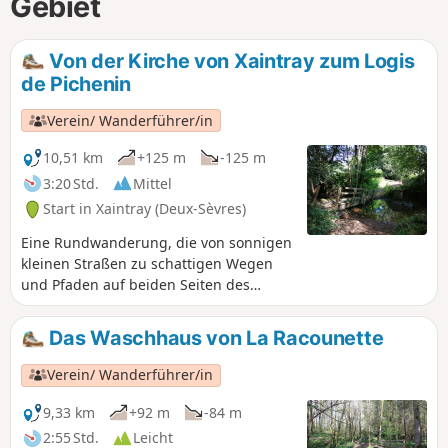
Gebiet
Von der Kirche von Xaintray zum Logis
de Pichenin
Verein/ Wanderführer/in
10,51 km
+125 m
-125 m
3:20 Std.
Mittel
Start in Xaintray (Deux-Sèvres)
Eine Rundwanderung, die von sonnigen
kleinen Straßen zu schattigen Wegen
und Pfaden auf beiden Seiten des
Autize-Tals führt. Die als „Planche de la
Route“ bezeichnete Fußgängerbrücke,
Das Waschhaus von La Racounette
die im unteren Teil des Waldes von
Rousillon über die Autize führt, wurde
Verein/ Wanderführer/in
durch die Hochwasser der letzten
Wochen weggerissen. Rathaus von
9,33 km
+92 m
-84 m
Xaintray (20.03.2024)
2:55 Std.
Leicht