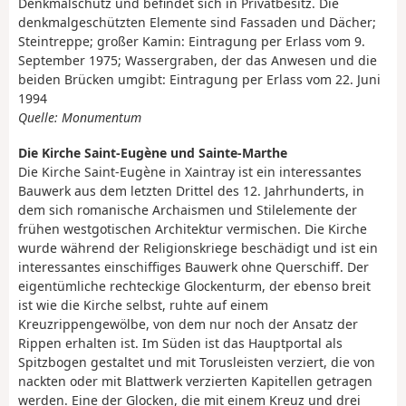
Denkmalschutz und befindet sich in Privatbesitz. Die
denkmalgeschützten Elemente sind Fassaden und Dächer;
Steintreppe; großer Kamin: Eintragung per Erlass vom 9.
September 1975; Wassergraben, der das Anwesen und die
beiden Brücken umgibt: Eintragung per Erlass vom 22. Juni
1994
Quelle: Monumentum
Die Kirche Saint-Eugène und Sainte-Marthe
Die Kirche Saint-Eugène in Xaintray ist ein interessantes
Bauwerk aus dem letzten Drittel des 12. Jahrhunderts, in
dem sich romanische Archaismen und Stilelemente der
frühen westgotischen Architektur vermischen. Die Kirche
wurde während der Religionskriege beschädigt und ist ein
interessantes einschiffiges Bauwerk ohne Querschiff. Der
eigentümliche rechteckige Glockenturm, der ebenso breit
ist wie die Kirche selbst, ruhte auf einem
Kreuzrippengewölbe, von dem nur noch der Ansatz der
Rippen erhalten ist. Im Süden ist das Hauptportal als
Spitzbogen gestaltet und mit Torusleisten verziert, die von
nackten oder mit Blattwerk verzierten Kapitellen getragen
werden. Eine der Glocken, die mit einem Kreuz und drei