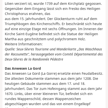
Lilien verziert ist, wurde 1739 auf dem Kirchplatz gegossen.
Gegenüber dem Eingang lässt sich ein Fresko des Heiligen
Christophorus erahnen, das
aus dem 15. Jahrhundert. Der Glockenturm ruht auf dem
Triumphbogen des Kirchenschiffs. Er beschränkt sich heute
auf eine einzige Etage mit sechs Öffnungen. Im Inneren der
Kirche Saint-Eugène befindet sich die Statue der Heiligen
Martha aus geschnitztem und polychromem Holz.
Weitere Informationen:
Quelle: Seux-Sèvres Tourisme und Wanderkarte „Das Waschhaus
der Racounette“, herausgegeben vom Comité Départemental des
Deux-Sèvres de la Randonnée Pédestre
Das Anwesen La Gord
Das Anwesen La Gord (La Gorre) ersetzte einen Feudalbesitz.
Die ältesten Dokumente stammen aus dem Jahr 1208. Die
heutigen Gebäude stammen aus dem 17. und 18.
Jahrhundert. Das Tor zum Hofeingang stammt aus dem Jahr
1670. Links, über einer kleineren Tür, befindet sich ein
rundes Wappenschild, dessen Wappenzeichen
abgeschlagen wurden und das von einem Engelkopf