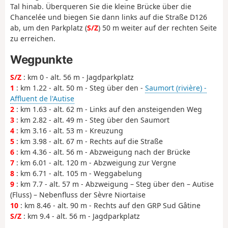
Tal hinab. Überqueren Sie die kleine Brücke über die
Chancelée und biegen Sie dann links auf die Straße D126
ab, um den Parkplatz (
S/Z
) 50 m weiter auf der rechten Seite
zu erreichen.
Wegpunkte
S/Z
: km 0 - alt. 56 m - Jagdparkplatz
1
: km 1.22 - alt. 50 m - Steg über den -
Saumort (rivière) -
Affluent de l'Autise
2
: km 1.63 - alt. 62 m - Links auf den ansteigenden Weg
3
: km 2.82 - alt. 49 m - Steg über den Saumort
4
: km 3.16 - alt. 53 m - Kreuzung
5
: km 3.98 - alt. 67 m - Rechts auf die Straße
6
: km 4.36 - alt. 56 m - Abzweigung nach der Brücke
7
: km 6.01 - alt. 120 m - Abzweigung zur Vergne
8
: km 6.71 - alt. 105 m - Weggabelung
9
: km 7.7 - alt. 57 m - Abzweigung – Steg über den – Autise
(Fluss) – Nebenfluss der Sèvre Niortaise
10
: km 8.46 - alt. 90 m - Rechts auf den GRP Sud Gâtine
S/Z
: km 9.4 - alt. 56 m - Jagdparkplatz