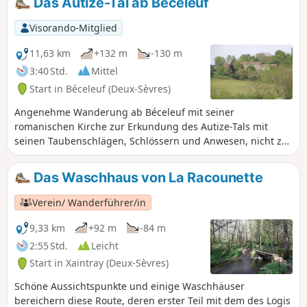
Das Autize-Tal ab Béceleuf
Visorando-Mitglied
11,63 km
+132 m
-130 m
3:40 Std.
Mittel
Start in Béceleuf (Deux-Sèvres)
Angenehme Wanderung ab Béceleuf mit seiner
romanischen Kirche zur Erkundung des Autize-Tals mit
seinen Taubenschlägen, Schlössern und Anwesen, nicht zu
vergessen die zahlreichen Waschhäuser und Mühlen dieser
an Kulturerbe und Natur reichen Gegend, wie die Eiche von
Das Waschhaus von La Racounette
Pouzay. Verpassen Sie während der Wanderung nicht die
Barrières de Gâtine, Zeugen der Vergangenheit.
Verein/ Wanderführer/in
9,33 km
+92 m
-84 m
2:55 Std.
Leicht
Start in Xaintray (Deux-Sèvres)
Schöne Aussichtspunkte und einige Waschhäuser
bereichern diese Route, deren erster Teil mit dem des Logis