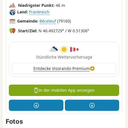
Niedrigster Punkt:
46 m
Land:
Frankreich
Gemeinde:
Béceleuf
(79160)
Start/Ziel:
N 46.492729° / W 0.51306°
Stündliche Wettervorhersage
Entdecke Visorando Premium
In der mobilen App anzeigen
Fotos