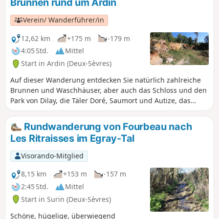
Brunnen rund um Ardin
Verein/ Wanderführer/in
12,62 km
+175 m
-179 m
4:05 Std.
Mittel
Start in Ardin (Deux-Sèvres)
Auf dieser Wanderung entdecken Sie natürlich zahlreiche
Brunnen und Waschhäuser, aber auch das Schloss und den
Park von Dilay, die Täler Doré, Saumort und Autize, das
Wohnhaus und den Taubenschlag von Pouzay, das
Arboretum von Chaillot und vielleicht sogar... La Galipote.
Rundwanderung von Fourbeau nach
Les Ritraisses im Egray-Tal
Visorando-Mitglied
8,15 km
+153 m
-157 m
2:45 Std.
Mittel
Start in Surin (Deux-Sèvres)
Schöne, hügelige, überwiegend