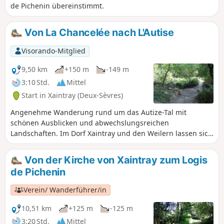
de Pichenin übereinstimmt.
Von La Chancelée nach L'Autise
Visorando-Mitglied
9,50 km
+150 m
-149 m
3:10 Std.
Mittel
Start in Xaintray (Deux-Sèvres)
Angenehme Wanderung rund um das Autize-Tal mit
schönen Ausblicken und abwechslungsreichen
Landschaften. Im Dorf Xaintray und den Weilern lassen sich
zahlreiche renovierte alte Häuser entdecken, die dem Dorf
einen ganz besonderen Charme verleihen. Das Schloss
Von der Kirche von Xaintray zum Logis
Gorre und die Waschhäuser runden das architektonische
de Pichenin
Erbe ab. Die Täler von Autize und Chancelée sind
Naturschutzgebiete.
Verein/ Wanderführer/in
10,51 km
+125 m
-125 m
3:20 Std.
Mittel