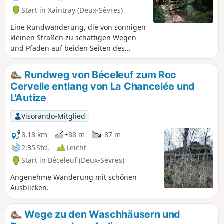
Start in Xaintray (Deux-Sèvres)
Eine Rundwanderung, die von sonnigen
kleinen Straßen zu schattigen Wegen
und Pfaden auf beiden Seiten des
Autize-Tals führt. Die als „Planche de la
Route“ bezeichnete Fußgängerbrücke,
Rundweg von Béceleuf zum Roc
die im unteren Teil des Waldes von
Cervelle entlang von La Chancelée und
Rousillon über die Autize führt, wurde
L'Autize
durch die Hochwasser der letzten
Wochen weggerissen. Rathaus von
Visorando-Mitglied
Xaintray (20.03.2024)
8,18 km
+88 m
-87 m
2:35 Std.
Leicht
Start in Béceleuf (Deux-Sèvres)
Angenehme Wanderung mit schönen
Ausblicken.
Wege zu den Waschhäusern und