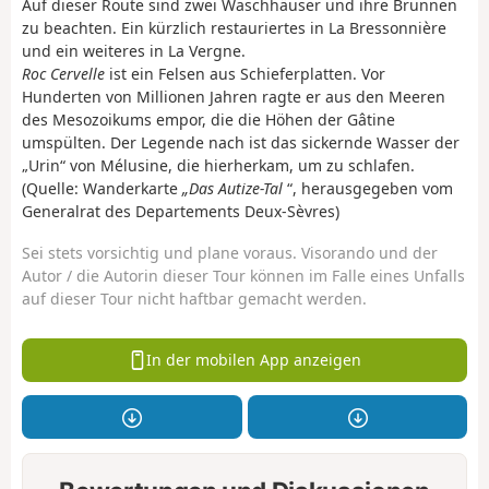
Auf dieser Route sind zwei Waschhäuser und ihre Brunnen
zu beachten. Ein kürzlich restauriertes in La Bressonnière
und ein weiteres in La Vergne.
Roc Cervelle
ist ein Felsen aus Schieferplatten. Vor
Hunderten von Millionen Jahren ragte er aus den Meeren
des Mesozoikums empor, die die Höhen der Gâtine
umspülten. Der Legende nach ist das sickernde Wasser der
„Urin“ von Mélusine, die hierherkam, um zu schlafen.
(Quelle: Wanderkarte
„Das Autize-Tal
“, herausgegeben vom
Generalrat des Departements Deux-Sèvres)
Sei stets vorsichtig und plane voraus. Visorando und der
Autor / die Autorin dieser Tour können im Falle eines Unfalls
auf dieser Tour nicht haftbar gemacht werden.
In der mobilen App anzeigen